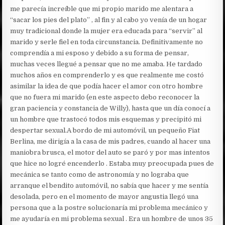
me parecía increíble que mi propio marido me alentara a
“sacar los pies del plato” , al fin y al cabo yo venía de un hogar
muy tradicional donde la mujer era educada para “servir” al
marido y serle fiel en toda circunstancia. Definitivamente no
comprendía a mi esposo y debido a su forma de pensar,
muchas veces llegué a pensar que no me amaba. He tardado
muchos años en comprenderlo y es que realmente me costó
asimilar la idea de que podía hacer el amor con otro hombre
que no fuera mi marido (en este aspecto debo reconocer la
gran paciencia y constancia de Willy), hasta que un día conocí a
un hombre que trastocó todos mis esquemas y precipitó mi
despertar sexual.A bordo de mi automóvil, un pequeño Fiat
Berlina, me dirigía a la casa de mis padres, cuando al hacer una
maniobra brusca, el motor del auto se paró y por mas intentos
que hice no logré encenderlo . Estaba muy preocupada pues de
mecánica se tanto como de astronomía y no lograba que
arranque el bendito automóvil, no sabía que hacer y me sentía
desolada, pero en el momento de mayor angustia llegó una
persona que a la postre solucionaría mi problema mecánico y
me ayudaría en mi problema sexual . Era un hombre de unos 35