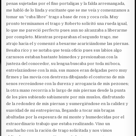
penas sujetadas por el fino portaligas y la falda arremangada,
me habló de lo linda y excitante que se me veía y comenzamos a
tomar un “cuba libre” trago a base de ron y coca cola. Muy
pronto terminamos el trago y Roberto solicitó una rueda igual,
lo que me pareció perfecto pues aun no alcanzaba a liberarme
por completo. Mientras preparaban el segundo trago, me
atrajo hacia el y comenzó a besarme acariciándome las piernas.
Besaba rico y se notaba que tenía oficio pues sus labios algo
carnosos estaban bastante húmedos y presionaban con la
justeza del conocedor, su lengua buscaba por toda mi boca,
entrelazándose con la mía, sus manos eran delgadas pero muy
firmes y las movía con destreza dibujando el contorno de mis
senos recreándose con la dureza y arrogancia de mis pezones;
la otra mano recorría a lo largo de mis piernas desde la punta
de los pies subiendo sabiamente por mis muslos, disfrutando
de la redondez de mis piernas y sumergiéndose en la calidez y
suavidad de mi entrepierna, llegando a tocar mis bragas
abultadas por la espesura de mi monte y humedecidas por el
extraordinario trabajo que estaba realizando. Vino un
muchacho con la ración de trago solicitada y nos vimos