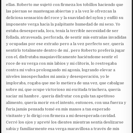
ellas. Roberto me sujetó con firmeza los tobillos haciendo que
las piernas se mantengan abiertas y a la vez le ofrezcan la
deliciosa sensación del roce y la suavidad del nylon y enfiló su
imponente verga hacia la palpitante humedad de mi sexo. Yo
estaba desesperada, loca, tenía la terrible necesidad de ser
follada, atravesada, perforada, de sentir mis entrañas invadidas
y ocupadas por ese extraño pero a la vez perfecto ser, quería
sentirlo totalmente dentro de mí , pero Roberto prefería jugar
con el, disfrutaba maquiavélicamente haciéndome sentir el
roce de su verga con mis labios y mi clítoris, lo restregaba
contra mi vulva prolongando mi agonía, logrando elevar a
niveles insospechados mi ansia y desesperación, yo le
imploraba, rogaba que me lo metiera de una vez, que cabalgue
sobre mí, que ocupe victorioso mi excitada trinchera, quería
saciar mi hambre , quería disfrutar con gula tan apetitoso
alimento, quería morir en el intento, entonces, con una fuerza y
furia jamás pensada tomé en mis manos a tan esperado
visitante y lo dirigí con firmeza a mi desesperada cavidad.
Cerré los ojos y apreté los dientes mientras sentía deslizarse
sabia y familiarmente esa verga maravillosa a través de mis