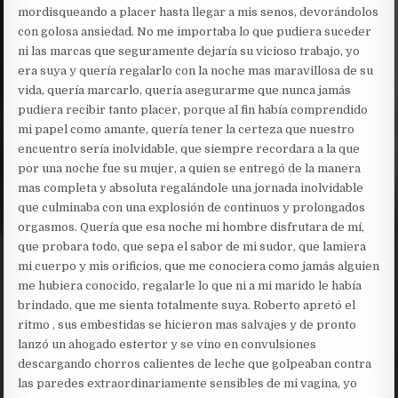
mordisqueando a placer hasta llegar a mis senos, devorándolos
con golosa ansiedad. No me importaba lo que pudiera suceder
ni las marcas que seguramente dejaría su vicioso trabajo, yo
era suya y quería regalarlo con la noche mas maravillosa de su
vida, quería marcarlo, quería asegurarme que nunca jamás
pudiera recibir tanto placer, porque al fin había comprendido
mi papel como amante, quería tener la certeza que nuestro
encuentro sería inolvidable, que siempre recordara a la que
por una noche fue su mujer, a quien se entregó de la manera
mas completa y absoluta regalándole una jornada inolvidable
que culminaba con una explosión de continuos y prolongados
orgasmos. Quería que esa noche mi hombre disfrutara de mí,
que probara todo, que sepa el sabor de mi sudor, que lamiera
mi cuerpo y mis orificios, que me conociera como jamás alguien
me hubiera conocido, regalarle lo que ni a mi marido le había
brindado, que me sienta totalmente suya. Roberto apretó el
ritmo , sus embestidas se hicieron mas salvajes y de pronto
lanzó un ahogado estertor y se vino en convulsiones
descargando chorros calientes de leche que golpeaban contra
las paredes extraordinariamente sensibles de mi vagina, yo