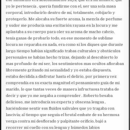
yo le pertenecía , quería fundirme con el, ser una sola masa
corporal, introducirlo dentro de mí, totalmente, cobijarlo y
protegerlo. Me alocaba su fuerte aroma, la mezcla de perfume
y sudor me producía una excitación rayana en la locura y me
aplastaba a su cuerpo para oler su aroma de macho cabrío,
tenía ganas de probarlo todo, en ese momento de sublime
locura no reparaba en nada, era como si los diques que durante
largo tiempo habían significado trabas culturales y obstáculos
personales se habían hecho trizas, dejando al descubierto lo
mas profundo de mi ser, los sentimientos mas ocultos afloraban
libremente gritando mi sexualidad y yo estaba dispuesta,
estaba decidida a disfrutar hasta el delirio, por primera vez
comprendía en su exacta magnitud el pensamiento guía de mi
marido, lo que tantas veces de manera infructuosa trataba de
decir y que yo me negaba a comprender . Roberto besaba
delicioso, me introducía su experta y obscena lengua ,
haciéndome sentir sus fluidos salivales que yo tragaba con
lascivia; al tiempo que seguía el brutal embate de su hermosa
verga contra mi desflorado y palpitante orificio, bajó a
recorrer mi cuello con su lengua y húmedos labios