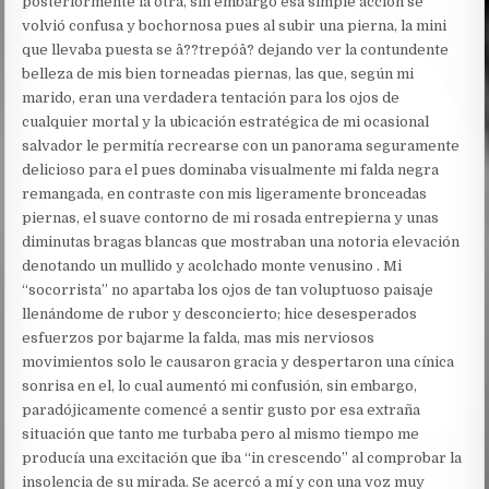
posteriormente la otra, sin embargo esa simple acción se
volvió confusa y bochornosa pues al subir una pierna, la mini
que llevaba puesta se â??trepóâ? dejando ver la contundente
belleza de mis bien torneadas piernas, las que, según mi
marido, eran una verdadera tentación para los ojos de
cualquier mortal y la ubicación estratégica de mi ocasional
salvador le permitía recrearse con un panorama seguramente
delicioso para el pues dominaba visualmente mi falda negra
remangada, en contraste con mis ligeramente bronceadas
piernas, el suave contorno de mi rosada entrepierna y unas
diminutas bragas blancas que mostraban una notoria elevación
denotando un mullido y acolchado monte venusino . Mi
“socorrista” no apartaba los ojos de tan voluptuoso paisaje
llenándome de rubor y desconcierto; hice desesperados
esfuerzos por bajarme la falda, mas mis nerviosos
movimientos solo le causaron gracia y despertaron una cínica
sonrisa en el, lo cual aumentó mi confusión, sin embargo,
paradójicamente comencé a sentir gusto por esa extraña
situación que tanto me turbaba pero al mismo tiempo me
producía una excitación que iba “in crescendo” al comprobar la
insolencia de su mirada. Se acercó a mí y con una voz muy