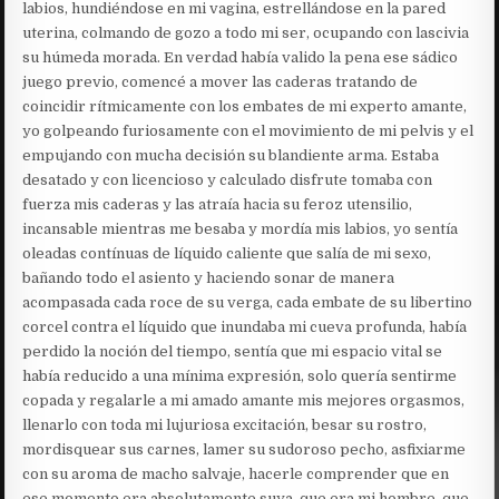
labios, hundiéndose en mi vagina, estrellándose en la pared
uterina, colmando de gozo a todo mi ser, ocupando con lascivia
su húmeda morada. En verdad había valido la pena ese sádico
juego previo, comencé a mover las caderas tratando de
coincidir rítmicamente con los embates de mi experto amante,
yo golpeando furiosamente con el movimiento de mi pelvis y el
empujando con mucha decisión su blandiente arma. Estaba
desatado y con licencioso y calculado disfrute tomaba con
fuerza mis caderas y las atraía hacia su feroz utensilio,
incansable mientras me besaba y mordía mis labios, yo sentía
oleadas contínuas de líquido caliente que salía de mi sexo,
bañando todo el asiento y haciendo sonar de manera
acompasada cada roce de su verga, cada embate de su libertino
corcel contra el líquido que inundaba mi cueva profunda, había
perdido la noción del tiempo, sentía que mi espacio vital se
había reducido a una mínima expresión, solo quería sentirme
copada y regalarle a mi amado amante mis mejores orgasmos,
llenarlo con toda mi lujuriosa excitación, besar su rostro,
mordisquear sus carnes, lamer su sudoroso pecho, asfixiarme
con su aroma de macho salvaje, hacerle comprender que en
ese momento era absolutamente suya, que era mi hombre, que