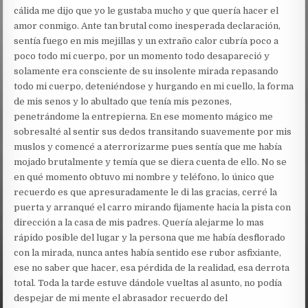
cálida me dijo que yo le gustaba mucho y que quería hacer el
amor conmigo. Ante tan brutal como inesperada declaración,
sentía fuego en mis mejillas y un extraño calor cubría poco a
poco todo mi cuerpo, por un momento todo desapareció y
solamente era consciente de su insolente mirada repasando
todo mi cuerpo, deteniéndose y hurgando en mi cuello, la forma
de mis senos y lo abultado que tenía mis pezones,
penetrándome la entrepierna. En ese momento mágico me
sobresalté al sentir sus dedos transitando suavemente por mis
muslos y comencé a aterrorizarme pues sentía que me había
mojado brutalmente y temía que se diera cuenta de ello. No se
en qué momento obtuvo mi nombre y teléfono, lo único que
recuerdo es que apresuradamente le di las gracias, cerré la
puerta y arranqué el carro mirando fijamente hacia la pista con
dirección a la casa de mis padres. Quería alejarme lo mas
rápido posible del lugar y la persona que me había desflorado
con la mirada, nunca antes había sentido ese rubor asfixiante,
ese no saber que hacer, esa pérdida de la realidad, esa derrota
total. Toda la tarde estuve dándole vueltas al asunto, no podía
despejar de mi mente el abrasador recuerdo del