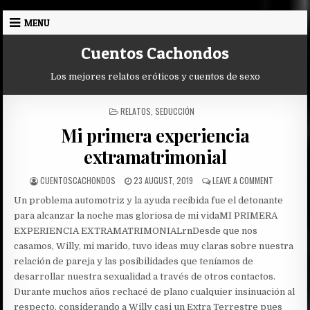
Skip
MENU
to
content
Cuentos Cachondos
Los mejores relatos eróticos y cuentos de sexo
POSTED
RELATOS
,
SEDUCCIÓN
IN
Mi primera experiencia
extramatrimonial
AUTHOR:
PUBLISHED
ON
CUENTOSCACHONDOS
23 AUGUST, 2019
LEAVE A COMMENT
DATE:
MI
Un problema automotriz y la ayuda recibida fue el detonante
PRIMERA
EXPERIENC
para alcanzar la noche mas gloriosa de mi vida
MI PRIMERA
EXTRAMAT
EXPERIENCIA EXTRAMATRIMONIALrnDesde que nos
casamos, Willy, mi marido, tuvo ideas muy claras sobre nuestra
relación de pareja y las posibilidades que teníamos de
desarrollar nuestra sexualidad a través de otros contactos.
Durante muchos años rechacé de plano cualquier insinuación al
respecto, considerando a Willy casi un Extra Terrestre pues