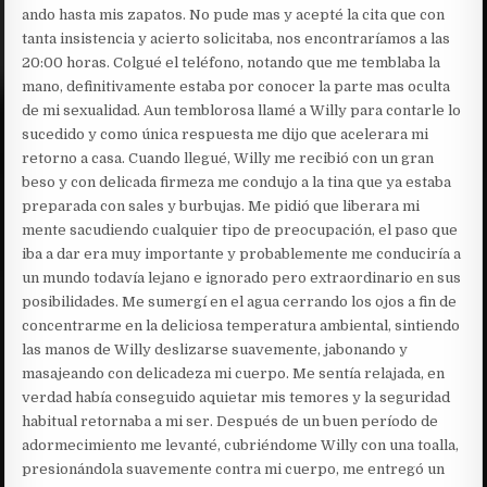
ando hasta mis zapatos. No pude mas y acepté la cita que con
tanta insistencia y acierto solicitaba, nos encontraríamos a las
20:00 horas. Colgué el teléfono, notando que me temblaba la
mano, definitivamente estaba por conocer la parte mas oculta
de mi sexualidad. Aun temblorosa llamé a Willy para contarle lo
sucedido y como única respuesta me dijo que acelerara mi
retorno a casa. Cuando llegué, Willy me recibió con un gran
beso y con delicada firmeza me condujo a la tina que ya estaba
preparada con sales y burbujas. Me pidió que liberara mi
mente sacudiendo cualquier tipo de preocupación, el paso que
iba a dar era muy importante y probablemente me conduciría a
un mundo todavía lejano e ignorado pero extraordinario en sus
posibilidades. Me sumergí en el agua cerrando los ojos a fin de
concentrarme en la deliciosa temperatura ambiental, sintiendo
las manos de Willy deslizarse suavemente, jabonando y
masajeando con delicadeza mi cuerpo. Me sentía relajada, en
verdad había conseguido aquietar mis temores y la seguridad
habitual retornaba a mi ser. Después de un buen período de
adormecimiento me levanté, cubriéndome Willy con una toalla,
presionándola suavemente contra mi cuerpo, me entregó un