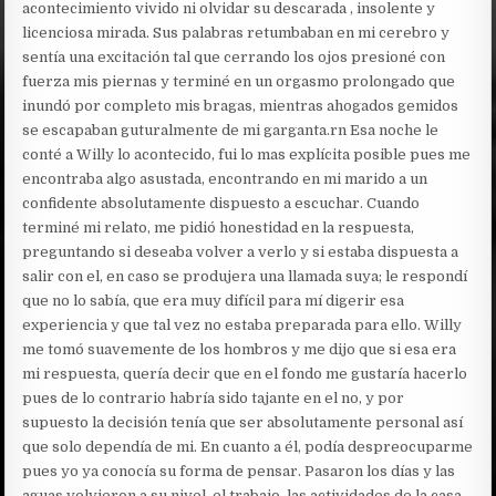
acontecimiento vivido ni olvidar su descarada , insolente y
licenciosa mirada. Sus palabras retumbaban en mi cerebro y
sentía una excitación tal que cerrando los ojos presioné con
fuerza mis piernas y terminé en un orgasmo prolongado que
inundó por completo mis bragas, mientras ahogados gemidos
se escapaban guturalmente de mi garganta.rn Esa noche le
conté a Willy lo acontecido, fui lo mas explícita posible pues me
encontraba algo asustada, encontrando en mi marido a un
confidente absolutamente dispuesto a escuchar. Cuando
terminé mi relato, me pidió honestidad en la respuesta,
preguntando si deseaba volver a verlo y si estaba dispuesta a
salir con el, en caso se produjera una llamada suya; le respondí
que no lo sabía, que era muy difícil para mí digerir esa
experiencia y que tal vez no estaba preparada para ello. Willy
me tomó suavemente de los hombros y me dijo que si esa era
mi respuesta, quería decir que en el fondo me gustaría hacerlo
pues de lo contrario habría sido tajante en el no, y por
supuesto la decisión tenía que ser absolutamente personal así
que solo dependía de mi. En cuanto a él, podía despreocuparme
pues yo ya conocía su forma de pensar. Pasaron los días y las
aguas volvieron a su nivel, el trabajo, las actividades de la casa