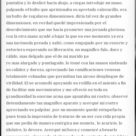
pantalón y lo deslicé hacia abajo, a ciegas introduje mi mano,
palpando el bulto que aprisionaba su apretado calzoncillo, era
un bulto de regulares dimensiones, diría tal vez de grandes
dimensiones, en verdad quedé impresionada por el
descubrimiento que me hacía prometer una jornada gloriosa;
con la otra mano ayudé a bajar la que en ese momento ya era
una incómoda prenda y saltó, como empujado por un resorte y
estuviera esperando su liberación, un magnífico falo, duro y
cálido, mas delgado que el de mi marido pe
ro mas alargado y puntiagudo, lo tomé con las manos sintiendo
su calidez y dureza, apreciando las ramificaciones venosas
totalmente colmadas que permitían tan airoso despliegue de
virilidad. El se acomodó apoyando su rodilla en el asiento a fin
de facilitar mis movimientos y me ofreció en toda su
grandiosidad la enorme arma que apuntaba mi rostro, observé
detenidamente tan magnífico aparato y acerqué mi rostro
apreciando su palpitar, por un momento quedé estupefacta
pues tenía la impresión de tratarse de un ser con vida propia
que me pedía de manera enérgica me someta , lo acaricie, lo
idolatre, lo devore. Acerqué mi boca y comencé a besarlo