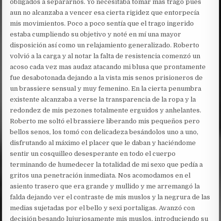
obligados a separarnos. Yo necesitaba tomar mas trago pues
aun no alcanzaba a vencer esa cierta rigidez que entorpecía
mis movimientos. Poco a poco sentía que el trago ingerido
estaba cumpliendo su objetivo y noté en mí una mayor
disposición así como un relajamiento generalizado. Roberto
volvió a la carga y al notar la falta de resistencia comenzó un
acoso cada vez mas audaz atacando mi blusa que prontamente
fue desabotonada dejando a la vista mis senos prisioneros de
un brassiere sensual y muy femenino. En la cierta penumbra
existente alcanzaba a verse la transparencia de la ropa y la
redondez de mis pezones totalmente erguidos y anhelantes.
Roberto me soltó el brassiere liberando mis pequeños pero
bellos senos, los tomó con delicadeza besándolos uno a uno,
disfrutando al máximo el placer que le daban y haciéndome
sentir un cosquilleo desesperante en todo el cuerpo
terminando de humedecer la totalidad de mi sexo que pedía a
gritos una penetración inmediata. Nos acomodamos en el
asiento trasero que era grande y mullido y me arremangó la
falda dejando ver el contraste de mis muslos y la negrura de las
medias sujetadas por el bello y sexi portaligas. Avanzó con
decisión besando lujuriosamente mis muslos, introduciendo su