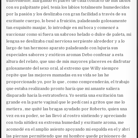
suavemente, alargando el placer de cada contacto de mis labios
con su palpitante piel, tenía los labios totalmente humedecidos
por la pasión y los deslizaba con gran facilidad a través de su
excitante cuerpo, lo besé a fruición, paladeando golosamente
tan exquisito manjar, lo introduje en mi boca y comencé a
succionar como si fuera un sabroso helado o dulce de paleta, mi
lengua se deslizaba cual nerviosa serpiente alrededor y a lo
largo de tan hermoso aparato paladeando con lujuria sus
especiales sabores y exóticos aromas Debo confesar a esta
altura del relato, que uno de mis mayores placeres es disfrutar
golosamente del sexo oral, al extremo que Willy siempre
repite que las mejores mamadas en su vida se las he
proporcionado yo, por lo que , como comprenderán, el trabajo
que estaba realizando pronto haría que mi amante saliera
disparado hacia la estratosfera. Yo sentía una excitación tan
grande en la parte vaginal que le pedí casi a gritos que me lo
metiera , me quité las bragas ayudado por Roberto, quien una
vez en su poder, se las llevó al rostro sintiendo y apreciando
con toda nitidez su extrema humedad y excitante aroma, me
acomodé en el amplio asiento apoyando mi espalda en el y abrí
las piernas permitiendo que mi hombre quede prisionero de