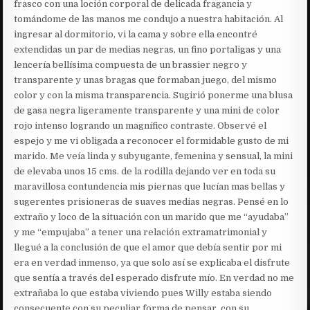
frasco con una loción corporal de delicada fragancia y
tomándome de las manos me condujo a nuestra habitación. Al
ingresar al dormitorio, vi la cama y sobre ella encontré
extendidas un par de medias negras, un fino portaligas y una
lencería bellísima compuesta de un brassier negro y
transparente y unas bragas que formaban juego, del mismo
color y con la misma transparencia. Sugirió ponerme una blusa
de gasa negra ligeramente transparente y una mini de color
rojo intenso logrando un magnífico contraste. Observé el
espejo y me vi obligada a reconocer el formidable gusto de mi
marido. Me veía linda y subyugante, femenina y sensual, la mini
de elevaba unos 15 cms. de la rodilla dejando ver en toda su
maravillosa contundencia mis piernas que lucían mas bellas y
sugerentes prisioneras de suaves medias negras. Pensé en lo
extraño y loco de la situación con un marido que me “ayudaba”
y me “empujaba” a tener una relación extramatrimonial y
llegué a la conclusión de que el amor que debía sentir por mi
era en verdad inmenso, ya que solo así se explicaba el disfrute
que sentía a través del esperado disfrute mío. En verdad no me
extrañaba lo que estaba viviendo pues Willy estaba siendo
consecuente con su peculiar forma de pensar, con su