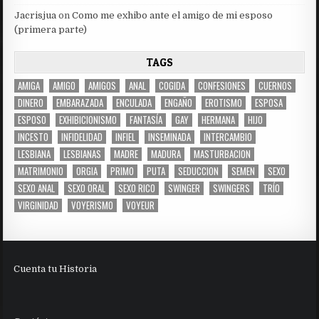
Jacrisjua
on
Como me exhibo ante el amigo de mi esposo
(primera parte)
TAGS
AMIGA
AMIGO
AMIGOS
ANAL
COGIDA
CONFESIONES
CUERNOS
DINERO
EMBARAZADA
ENCULADA
ENGAÑO
EROTISMO
ESPOSA
ESPOSO
EXHIBICIONISMO
FANTASÍA
GAY
HERMANA
HIJO
INCESTO
INFIDELIDAD
INFIEL
INSEMINADA
INTERCAMBIO
LESBIANA
LESBIANAS
MADRE
MADURA
MASTURBACION
MATRIMONIO
ORGIA
PRIMO
PUTA
SEDUCCION
SEMEN
SEXO
SEXO ANAL
SEXO ORAL
SEXO RICO
SWINGER
SWINGERS
TRÍO
VIRGINIDAD
VOYERISMO
VOYEUR
Cuenta tu Historia