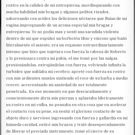
rostro en la calidez de mi entrepierna, mordisqueando con
mucha habilidad mis bragas y algunos pelitos rizados,
saboreando con avidez los deliciosos néctares que fluían de mi
vagina impregnando de un aroma especial mis bragas y
entrepierna. Yo no podía mas y sentí una sacudida violenta
dentro de mí que expulsó un borbotón tibio y viscoso que bañó
literalmente el asiento, era un orgasmo extraordinariamente
intenso que hizo que sujetara con fuerza la cabeza de Roberto
y lo presionara contra mi pubis, el me tomó por las nalgas
presionándolas, estrujándolas con fuerza, volviendo infinita la
turbidez que nublaba mi cerebro; apreté con fuerza su rostro
con mis ardientes muslos sintiendo el roce de su barba a medio
crecer, acrecentando mi ansiedad de ser totalmente
penetrada.. En ese momento en que descaradamente y
conscientemente abría mis piernas y aplastaba lúbricamente
su rostro en mi vulba, no pensaba en otra cosa que en acelerar
el contacto con su pene, en sentir el glorioso contacto de un
objeto duro y nervioso ingresando con fuerza y gallardía en mi
húmeda cavidad, estiré mis brazos y traté desesperadamente
de liberar el preciado instrumento, tomé el cierre de su