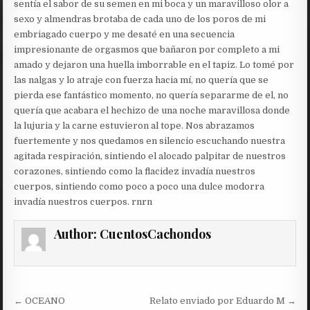
sentía el sabor de su semen en mi boca y un maravilloso olor a
sexo y almendras brotaba de cada uno de los poros de mi
embriagado cuerpo y me desaté en una secuencia
impresionante de orgasmos que bañaron por completo a mi
amado y dejaron una huella imborrable en el tapiz. Lo tomé por
las nalgas y lo atraje con fuerza hacia mí, no quería que se
pierda ese fantástico momento, no quería separarme de el, no
quería que acabara el hechizo de una noche maravillosa donde
la lujuria y la carne estuvieron al tope. Nos abrazamos
fuertemente y nos quedamos en silencio escuchando nuestra
agitada respiración, sintiendo el alocado palpitar de nuestros
corazones, sintiendo como la flacidez invadía nuestros
cuerpos, sintiendo como poco a poco una dulce modorra
invadía nuestros cuerpos. rnrn
Author:
CuentosCachondos
Post
← OCEANO
Relato enviado por Eduardo M →