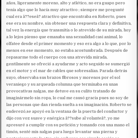
años, ligeramente moreno, alto y atlético, no era guapo pero
tenía algo que lo hacía muy atractivo ; siempre me pregunté
cual era â??eseâ? atractivo que encontraba en Roberto, pues
ese era su nombre, sin obtener una respuesta clara y definitiva,
tal vez la energía que transmitía o lo atrevido de su mirada, hoy
a lo lejos pienso que emanaba una sexualidad casi animal, lo
olfatee desde el primer momento y eso era algo a lo que, por lo
menos en ese momento, no estaba acostumbrada. Después de
repasarme todo el cuerpo con una atrevida mirada,
gentilmente se ofreció a ayudarme y acto seguido se sumergió
en el motor y el mar de cables que sobresalían. Parada detrás
suyo, observaba sus brazos fibrosos y morenos por el sol
veraniego y su arqueada columna que terminaba en unas
provocativas nalgas, me detuve en su culito tratando de
imaginármelo sin ropa, lo cual me causó gracia pues no soy de
las personas que dan rienda suelta a su imaginación. Roberto se
enderezó,se apoyó en la ventana de la puerta del conductor y
dijo con voz suave y enérgica â??sube al volanteâ?, yo me
apresuré a cumplir con su petición y tomando con una mano el
timón, senté mis nalgas para luego levantar una pierna y