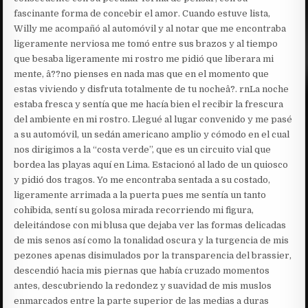
fascinante forma de concebir el amor. Cuando estuve lista,
Willy me acompañó al automóvil y al notar que me encontraba
ligeramente nerviosa me tomó entre sus brazos y al tiempo
que besaba ligeramente mi rostro me pidió que liberara mi
mente, â??no pienses en nada mas que en el momento que
estas viviendo y disfruta totalmente de tu nocheâ?. rnLa noche
estaba fresca y sentía que me hacía bien el recibir la frescura
del ambiente en mi rostro. Llegué al lugar convenido y me pasé
a su automóvil, un sedán americano amplio y cómodo en el cual
nos dirigimos a la “costa verde”, que es un circuito vial que
bordea las playas aquí en Lima. Estacionó al lado de un quiosco
y pidió dos tragos. Yo me encontraba sentada a su costado,
ligeramente arrimada a la puerta pues me sentía un tanto
cohibida, sentí su golosa mirada recorriendo mi figura,
deleitándose con mi blusa que dejaba ver las formas delicadas
de mis senos así como la tonalidad oscura y la turgencia de mis
pezones apenas disimulados por la transparencia del brassier,
descendió hacia mis piernas que había cruzado momentos
antes, descubriendo la redondez y suavidad de mis muslos
enmarcados entre la parte superior de las medias a duras