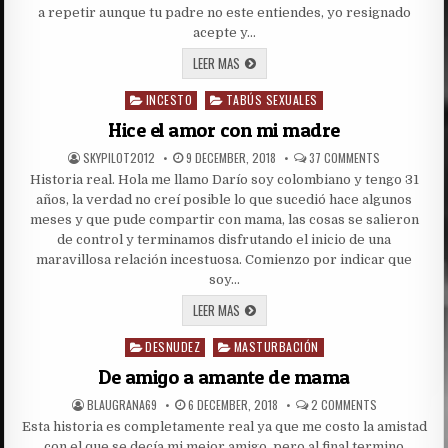
COGIERA
a repetir aunque tu padre no este entiendes, yo resignado
A
MI
acepte y…
MADRE
PARTE
EL
LEER MAS
4
VINO
PROVOCO
INCESTO
TABÚS SEXUALES
QUE
Posted
ME
in
COGIERA
Hice el amor con mi madre
A
MI
AUTHOR:
PUBLISHED
ON
SKYPILOT2012
9 DECEMBER, 2018
37 COMMENTS
MADRE
DATE:
HICE
PARTE
Historia real. Hola me llamo Darío soy colombiano y tengo 31
EL
4
AMOR
años, la verdad no creí posible lo que sucedió hace algunos
CON
MI
meses y que pude compartir con mama, las cosas se salieron
MADRE
de control y terminamos disfrutando el inicio de una
maravillosa relación incestuosa. Comienzo por indicar que
soy…
HICE
LEER MAS
EL
AMOR
DESNUDEZ
MASTURBACIÓN
CON
Posted
MI
in
MADRE
De amigo a amante de mama
AUTHOR:
PUBLISHED
ON
BLAUGRANA69
6 DECEMBER, 2018
2 COMMENTS
DATE:
DE
Esta historia es completamente real ya que me costo la amistad
AMIGO
A
con el que se decía mi mejor amigo, pero al final termino