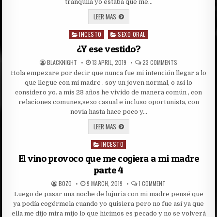
tranquila yo estaba que me…
LO
LEER MAS
QUE
PROVOCO
INCESTO
LA
SEXO ORAL
Posted
MENOPAUSIA
in
DE
¿Y ese vestido?
MI
MUJER
AUTHOR:
PUBLISHED
ON
BLACKNIGHT
13 APRIL, 2019
23 COMMENTS
DATE:
¿Y
Hola empezare por decir que nunca fue mi intención llegar a lo
ESE
VESTIDO?
que llegue con mi madre . soy un joven normal, o así lo
considero yo. a mis 23 años he vivido de manera común , con
relaciones comunes,sexo casual e incluso oportunista, con
novia hasta hace poco y…
¿Y
LEER MAS
ESE
VESTIDO?
INCESTO
Posted
in
El vino provoco que me cogiera a mi madre
parte 4
AUTHOR:
PUBLISHED
ON
BOZO
9 MARCH, 2019
1 COMMENT
DATE:
EL
Luego de pasar una noche de lujuria con mi madre pensé que
VINO
PROVOCO
ya podía cogérmela cuando yo quisiera pero no fue así ya que
QUE
ME
ella me dijo mira mijo lo que hicimos es pecado y no se volverá