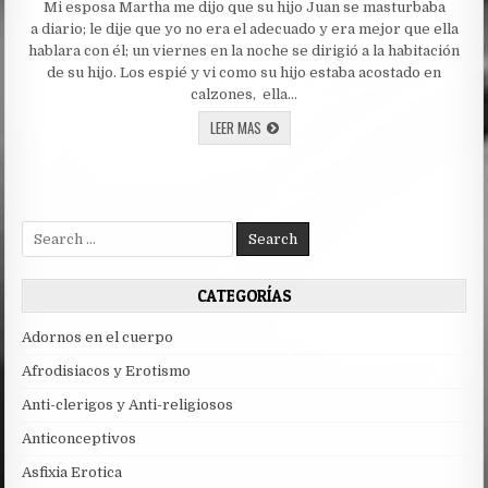
PARTE
Mi esposa Martha me dijo que su hijo Juan se masturbaba
ESPOSA
2
Y
a diario; le dije que yo no era el adecuado y era mejor que ella
MI
HIJASTRO
hablara con él; un viernes en la noche se dirigió a la habitación
de su hijo. Los espié y vi como su hijo estaba acostado en
calzones, ella…
MI
LEER MAS
ESPOSA
Y
MI
HIJASTRO
Search
for:
CATEGORÍAS
Adornos en el cuerpo
Afrodisiacos y Erotismo
Anti-clerigos y Anti-religiosos
Anticonceptivos
Asfixia Erotica