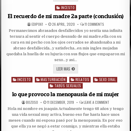
Y
SUS
INCESTO
ENSEÑANZAS
Posted
in
El recuerdo de mi madre 2a parte (conclusión)
AUTHOR:
PUBLISHED
ON
EDIPO61
26 APRIL, 2020
11 COMMENTS
DATE:
EL
Permanecimos abrasados desfallecidos yo sentia una infinita
RECUERDO
DE
ternura al sentir el cuerpo desnudo de mi madre,ella con su
MI
MADRE
cara en mi pecho con los ojos cerrados se abandonaba a mi
2A
abraso desfallecida…y satisfecha…en mis ingles mojadas
PARTE
(CONCLUSIÓN)
quedaba la huella de su lujuria con sus flujos que empaparon mi
sexo…y asi…
EL
LEER MAS
RECUERDO
DE
INCESTO
MASTURBACIÓN
MI
RELATOS
SEXO ORAL
Posted
MADRE
in
TABÚS SEXUALES
2A
PARTE
lo que provoco la menopausia de mi mujer
(CONCLUSIÓN)
AUTHOR:
PUBLISHED
ON
BOZOSO
11 DECEMBER, 2019
LEAVE A COMMENT
DATE:
LO
Hola mi nombre es joaquin Actualmente tengo 48 años y tengo
QUE
PROVOCO
una vida sexual muy activa, bueno eso fue hasta hace unos
LA
MENOPAUSIA
meses cuando mi esposa pasó por la menopausia. Es por eso
DE
que ella ya se negó a estar conmigo, y mientras ella estaba
MI
MUJER