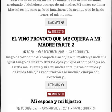
AMANTE
DE
probando el delicioso cuerpo de mi madre. Mi amigo se llama
MAMA
Miguel es moreno así que imagínense lo grande que lo ha de
tener, el mismo me…
DE
LEER MAS
AMIGO
A
INCESTO
AMANTE
Posted
DE
in
EL VINO PROVOCO QUE ME COJIERA A MI
MAMA
MADRE PARTE 2
AUTHOR:
PUBLISHED
ON
BOZO
2 DECEMBER, 2018
7 COMMENTS
DATE:
EL
luego de ver como el compadre se cojia a mi madre ya nada fue
VINO
PROVOCO
igual Luego de un rato abri los ojos y vi que el compade ya no
QUE
ME
estaba me levante y vi a mi madre totalmetne dormida y
COJIERA
desnuda Mis ojos recorrieron ese maduro cuerpo con
A
MI
exitacion y…
MADRE
PARTE
EL
LEER MAS
2
VINO
PROVOCO
INCESTO
QUE
Posted
ME
in
Mi esposa y mi hijastro
COJIERA
A
MI
AUTHOR:
PUBLISHED
ON
COCOBETO57
15 NOVEMBER, 2018
10 COMMENTS
MADRE
DATE:
MI