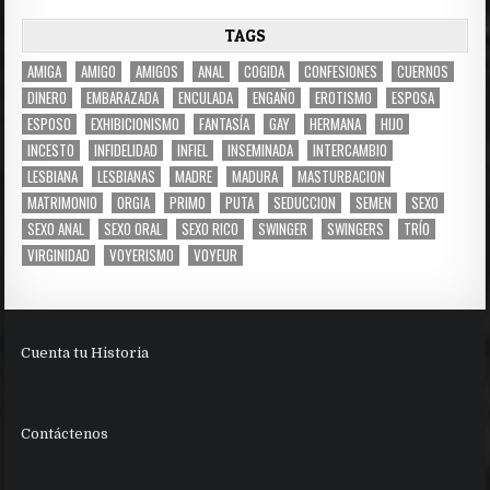
TAGS
AMIGA
AMIGO
AMIGOS
ANAL
COGIDA
CONFESIONES
CUERNOS
DINERO
EMBARAZADA
ENCULADA
ENGAÑO
EROTISMO
ESPOSA
ESPOSO
EXHIBICIONISMO
FANTASÍA
GAY
HERMANA
HIJO
INCESTO
INFIDELIDAD
INFIEL
INSEMINADA
INTERCAMBIO
LESBIANA
LESBIANAS
MADRE
MADURA
MASTURBACION
MATRIMONIO
ORGIA
PRIMO
PUTA
SEDUCCION
SEMEN
SEXO
SEXO ANAL
SEXO ORAL
SEXO RICO
SWINGER
SWINGERS
TRÍO
VIRGINIDAD
VOYERISMO
VOYEUR
Cuenta tu Historia
Contáctenos