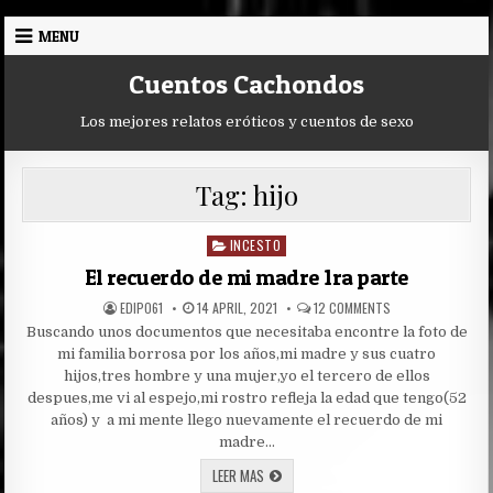
Skip
MENU
to
content
Cuentos Cachondos
Los mejores relatos eróticos y cuentos de sexo
Tag:
hijo
INCESTO
Posted
in
El recuerdo de mi madre 1ra parte
AUTHOR:
PUBLISHED
ON
EDIPO61
14 APRIL, 2021
12 COMMENTS
DATE:
EL
Buscando unos documentos que necesitaba encontre la foto de
RECUERDO
DE
mi familia borrosa por los años,mi madre y sus cuatro
MI
MADRE
hijos,tres hombre y una mujer,yo el tercero de ellos
1RA
despues,me vi al espejo,mi rostro refleja la edad que tengo(52
PARTE
años) y a mi mente llego nuevamente el recuerdo de mi
madre…
EL
LEER MAS
RECUERDO