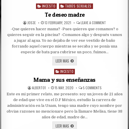
DE
INCESTO
TABÚS SEXUALES
MI
Posted
MADRE
in
1RA
Te deseo madre
PARTE
AUTHOR:
PUBLISHED
ON
JOS3E
13 FEBRUARY, 2021
LEAVE A COMMENT
DATE:
TE
-Que quieres hacer mama? -Pues quieres que comamos? o
DESEO
MADRE
quieres seguir en la piscina? -Comamos algo y después vamos
a jugar al agua. Yo no dejaba de ver ese vestido de baño
forrando aquel cuerpo mientras se secaba y se ponía una
especie de bata para cubrirse un poco, fuimos…
TE
LEER MAS
DESEO
MADRE
INCESTO
Posted
in
Mama y sus enseñanzas
AUTHOR:
PUBLISHED
ON
ALBERTO1
15 MAY, 2020
5 COMMENTS
DATE:
MAMA
Este es mi primer relato, me presento: soy un joven de 21 años
Y
SUS
de edad que vive en el D.F México, estudio la carrera de
ENSEÑANZAS
administración en la Unam, tengo una madre cuyo nombre por
obvias razones no mencionare pero la llamare Melisa, tiene 38
años de edad, madre de…
MAMA
LEER MAS