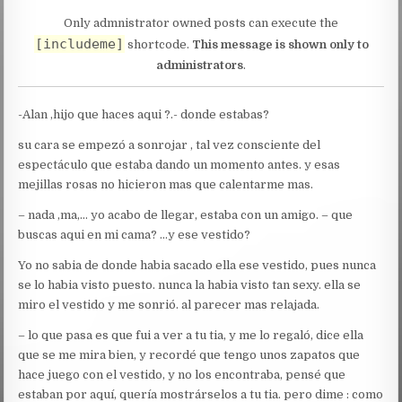
Only admnistrator owned posts can execute the
[includeme]
shortcode.
This message is shown only to
administrators
.
-Alan ,hijo que haces aqui ?.- donde estabas?
su cara se empezó a sonrojar , tal vez consciente del
espectáculo que estaba dando un momento antes. y esas
mejillas rosas no hicieron mas que calentarme mas.
– nada ,ma,… yo acabo de llegar, estaba con un amigo. – que
buscas aqui en mi cama? …y ese vestido?
Yo no sabia de donde habia sacado ella ese vestido, pues nunca
se lo habia visto puesto. nunca la habia visto tan sexy. ella se
miro el vestido y me sonrió. al parecer mas relajada.
– lo que pasa es que fui a ver a tu tia, y me lo regaló, dice ella
que se me mira bien, y recordé que tengo unos zapatos que
hace juego con el vestido, y no los encontraba, pensé que
estaban por aquí, quería mostrárselos a tu tia. pero dime : como