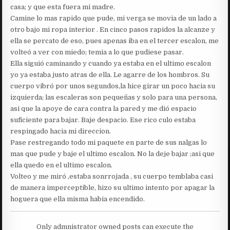
casa; y que esta fuera mi madre.
Camine lo mas rapido que pude, mi verga se movia de un lado a
otro bajo mi ropa interior . En cinco pasos rapidos la alcanze y
ella se percato de eso, pues apenas iba en el tercer escalon, me
volteó a ver con miedo; temia a lo que pudiese pasar.
Ella siguió caminando y cuando ya estaba en el ultimo escalon
yo ya estaba justo atras de ella. Le agarre de los hombros. Su
cuerpo vibró por unos segundos,la hice girar un poco hacia su
izquierda; las escaleras son pequeñas y solo para una persona,
asi que la apoye de cara contra la pared y me dió espacio
suficiente para bajar. Baje despacio. Ese rico culo estaba
respingado hacia mi direccion.
Pase restregando todo mi paquete en parte de sus nalgas lo
mas que pude y baje el ultimo escalon. No la deje bajar ;asi que
ella quedo en el ultimo escalon.
Volteo y me miró ,estaba sonrrojada , su cuerpo temblaba casi
de manera imperceptible, hizo su ultimo intento por apagar la
hoguera que ella misma habia encendido.
Only admnistrator owned posts can execute the