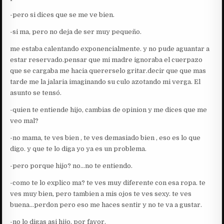
-pero si dices que se me ve bien.
-si ma, pero no deja de ser muy pequeño.
me estaba calentando exponencialmente. y no pude aguantar a
estar reservado.pensar que mi madre ignoraba el cuerpazo
que se cargaba me hacia quererselo gritar.decir que que mas
tarde me la jalaria imaginando su culo azotando mi verga. El
asunto se tensó.
-quien te entiende hijo, cambias de opinion y me dices que me
veo mal?
-no mama, te ves bien , te ves demasiado bien , eso es lo que
digo. y que te lo diga yo ya es un problema.
-pero porque hijo? no…no te entiendo.
-como te lo explico ma? te ves muy diferente con esa ropa. te
ves muy bien, pero tambien a mis ojos te ves sexy. te ves
buena…perdon pero eso me haces sentir y no te va a gustar.
-no lo digas asi hijo. por favor.