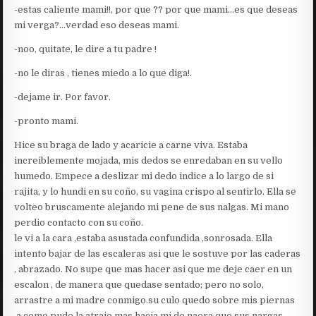
-estas caliente mami!!, por que ?? por que mami…es que deseas
mi verga?…verdad eso deseas mami.
-noo, quitate, le dire a tu padre !
-no le diras , tienes miedo a lo que diga!.
-dejame ir. Por favor.
-pronto mami.
Hice su braga de lado y acaricie a carne viva. Estaba
increiblemente mojada, mis dedos se enredaban en su vello
humedo. Empece a deslizar mi dedo indice a lo largo de si
rajita, y lo hundi en su coño, su vagina crispo al sentirlo. Ella se
volteo bruscamente alejando mi pene de sus nalgas. Mi mano
perdio contacto con su coño.
le vi a la cara ,estaba asustada confundida ,sonrosada. Ella
intento bajar de las escaleras asi que le sostuve por las caderas
, abrazado. No supe que mas hacer asi que me deje caer en un
escalon , de manera que quedase sentado; pero no solo,
arrastre a mi madre conmigo.su culo quedo sobre mis piernas
,a como pude la atraje mas hacia mi de naera que sus nargas