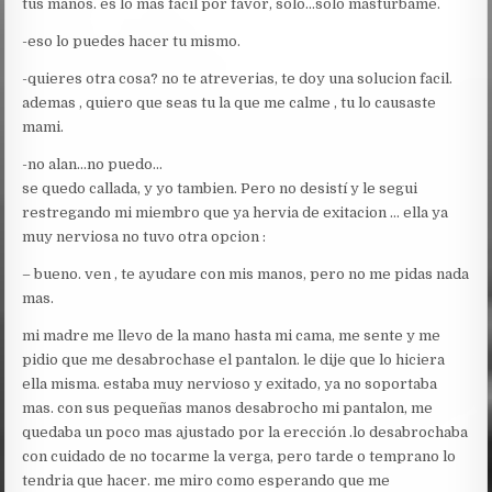
tus manos. es lo mas facil por favor, solo…solo masturbame.
-eso lo puedes hacer tu mismo.
-quieres otra cosa? no te atreverias, te doy una solucion facil.
ademas , quiero que seas tu la que me calme , tu lo causaste
mami.
-no alan…no puedo…
se quedo callada, y yo tambien. Pero no desistí y le segui
restregando mi miembro que ya hervia de exitacion … ella ya
muy nerviosa no tuvo otra opcion :
– bueno. ven , te ayudare con mis manos, pero no me pidas nada
mas.
mi madre me llevo de la mano hasta mi cama, me sente y me
pidio que me desabrochase el pantalon. le dije que lo hiciera
ella misma. estaba muy nervioso y exitado, ya no soportaba
mas. con sus pequeñas manos desabrocho mi pantalon, me
quedaba un poco mas ajustado por la erección .lo desabrochaba
con cuidado de no tocarme la verga, pero tarde o temprano lo
tendria que hacer. me miro como esperando que me