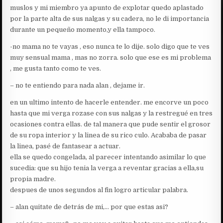
muslos y mi miembro ya apunto de explotar quedo aplastado
por la parte alta de sus nalgas y su cadera, no le di importancia
durante un pequeño momento,y ella tampoco.
-no mama no te vayas , eso nunca te lo dije. solo digo que te ves
muy sensual mama , mas no zorra. solo que ese es mi problema
, me gusta tanto como te ves.
– no te entiendo para nada alan , dejame ir.
en un ultimo intento de hacerle entender. me encorve un poco
hasta que mi verga rozase con sus nalgas y la restregué en tres
ocasiones contra ellas. de tal manera que pude sentir el grosor
de su ropa interior y la linea de su rico culo. Acababa de pasar
la linea, pasé de fantasear a actuar.
ella se quedo congelada, al parecer intentando asimilar lo que
sucedia: que su hijo tenia la verga a reventar gracias a ella,su
propia madre.
despues de unos segundos al fin logro articular palabra.
– alan quitate de detrás de mi,… por que estas asi?