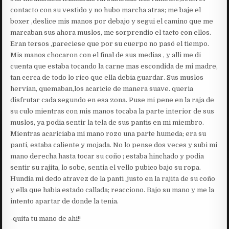
contacto con su vestido y no hubo marcha atras; me baje el
boxer ,deslice mis manos por debajo y segui el camino que me
marcaban sus ahora muslos, me sorprendio el tacto con ellos.
Eran tersos ,pareciese que por su cuerpo no pasó el tiempo.
Mis manos chocaron con el final de sus medias , y alli me di
cuenta que estaba tocando la carne mas escondida de mi madre,
tan cerca de todo lo rico que ella debia guardar. Sus muslos
hervian, quemaban,los acaricie de manera suave. queria
disfrutar cada segundo en esa zona. Puse mi pene en la raja de
su culo mientras con mis manos tocaba la parte interior de sus
muslos, ya podia sentir la tela de sus pantis en mi miembro.
Mientras acariciaba mi mano rozo una parte humeda; era su
panti, estaba caliente y mojada. No lo pense dos veces y subi mi
mano derecha hasta tocar su coño ; estaba hinchado y podia
sentir su rajita, lo sobe, sentia el vello pubico bajo su ropa.
Hundia mi dedo atravez de la panti ,justo en la rajita de su coño
y ella que habia estado callada; reacciono. Bajo su mano y me la
intento apartar de donde la tenia.
-quita tu mano de ahi!!