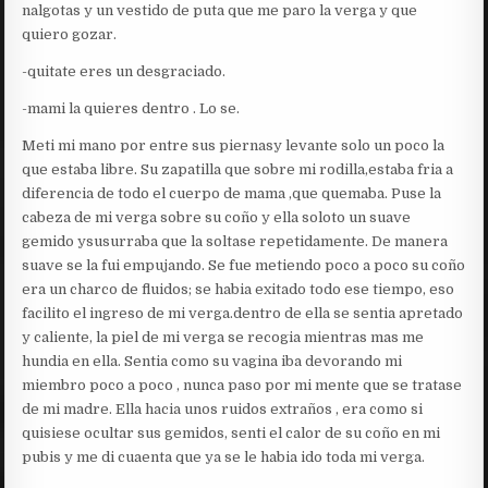
nalgotas y un vestido de puta que me paro la verga y que
quiero gozar.
-quitate eres un desgraciado.
-mami la quieres dentro . Lo se.
Meti mi mano por entre sus piernasy levante solo un poco la
que estaba libre. Su zapatilla que sobre mi rodilla,estaba fria a
diferencia de todo el cuerpo de mama ,que quemaba. Puse la
cabeza de mi verga sobre su coño y ella soloto un suave
gemido ysusurraba que la soltase repetidamente. De manera
suave se la fui empujando. Se fue metiendo poco a poco su coño
era un charco de fluidos; se habia exitado todo ese tiempo, eso
facilito el ingreso de mi verga.dentro de ella se sentia apretado
y caliente, la piel de mi verga se recogia mientras mas me
hundia en ella. Sentia como su vagina iba devorando mi
miembro poco a poco , nunca paso por mi mente que se tratase
de mi madre. Ella hacia unos ruidos extraños , era como si
quisiese ocultar sus gemidos, senti el calor de su coño en mi
pubis y me di cuaenta que ya se le habia ido toda mi verga.