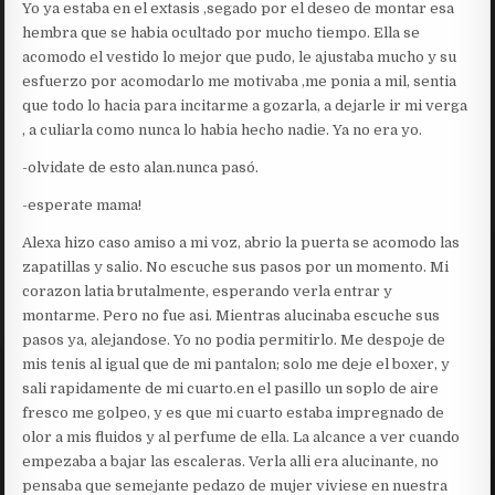
Yo ya estaba en el extasis ,segado por el deseo de montar esa
hembra que se habia ocultado por mucho tiempo. Ella se
acomodo el vestido lo mejor que pudo, le ajustaba mucho y su
esfuerzo por acomodarlo me motivaba ,me ponia a mil, sentia
que todo lo hacia para incitarme a gozarla, a dejarle ir mi verga
, a culiarla como nunca lo habia hecho nadie. Ya no era yo.
-olvidate de esto alan.nunca pasó.
-esperate mama!
Alexa hizo caso amiso a mi voz, abrio la puerta se acomodo las
zapatillas y salio. No escuche sus pasos por un momento. Mi
corazon latia brutalmente, esperando verla entrar y
montarme. Pero no fue asi. Mientras alucinaba escuche sus
pasos ya, alejandose. Yo no podia permitirlo. Me despoje de
mis tenis al igual que de mi pantalon; solo me deje el boxer, y
sali rapidamente de mi cuarto.en el pasillo un soplo de aire
fresco me golpeo, y es que mi cuarto estaba impregnado de
olor a mis fluidos y al perfume de ella. La alcance a ver cuando
empezaba a bajar las escaleras. Verla alli era alucinante, no
pensaba que semejante pedazo de mujer viviese en nuestra