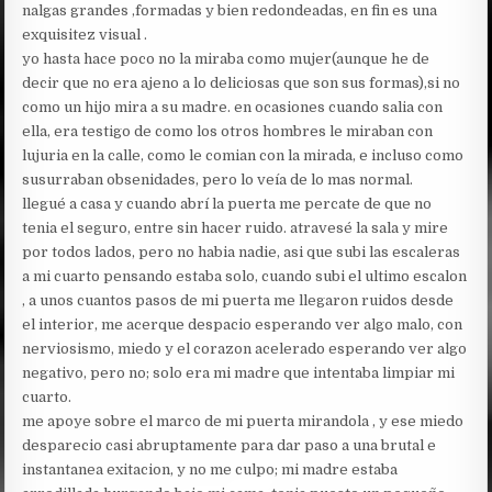
nalgas grandes ,formadas y bien redondeadas, en fin es una
exquisitez visual .
yo hasta hace poco no la miraba como mujer(aunque he de
decir que no era ajeno a lo deliciosas que son sus formas),si no
como un hijo mira a su madre. en ocasiones cuando salia con
ella, era testigo de como los otros hombres le miraban con
lujuria en la calle, como le comian con la mirada, e incluso como
susurraban obsenidades, pero lo veía de lo mas normal.
llegué a casa y cuando abrí la puerta me percate de que no
tenia el seguro, entre sin hacer ruido. atravesé la sala y mire
por todos lados, pero no habia nadie, asi que subi las escaleras
a mi cuarto pensando estaba solo, cuando subi el ultimo escalon
, a unos cuantos pasos de mi puerta me llegaron ruidos desde
el interior, me acerque despacio esperando ver algo malo, con
nerviosismo, miedo y el corazon acelerado esperando ver algo
negativo, pero no; solo era mi madre que intentaba limpiar mi
cuarto.
me apoye sobre el marco de mi puerta mirandola , y ese miedo
desparecio casi abruptamente para dar paso a una brutal e
instantanea exitacion, y no me culpo; mi madre estaba