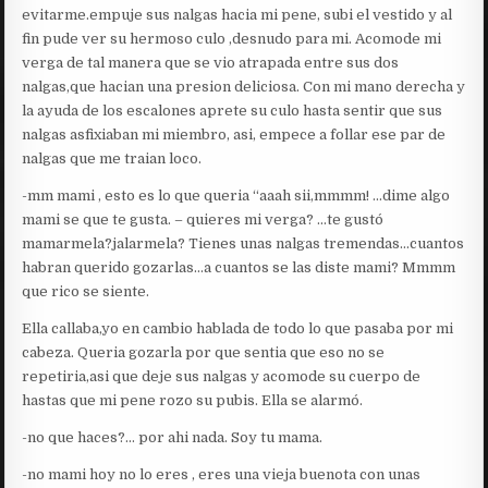
evitarme.empuje sus nalgas hacia mi pene, subi el vestido y al
fin pude ver su hermoso culo ,desnudo para mi. Acomode mi
verga de tal manera que se vio atrapada entre sus dos
nalgas,que hacian una presion deliciosa. Con mi mano derecha y
la ayuda de los escalones aprete su culo hasta sentir que sus
nalgas asfixiaban mi miembro, asi, empece a follar ese par de
nalgas que me traian loco.
-mm mami , esto es lo que queria “aaah sii,mmmm! …dime algo
mami se que te gusta. – quieres mi verga? …te gustó
mamarmela?jalarmela? Tienes unas nalgas tremendas…cuantos
habran querido gozarlas…a cuantos se las diste mami? Mmmm
que rico se siente.
Ella callaba,yo en cambio hablada de todo lo que pasaba por mi
cabeza. Queria gozarla por que sentia que eso no se
repetiria,asi que deje sus nalgas y acomode su cuerpo de
hastas que mi pene rozo su pubis. Ella se alarmó.
-no que haces?… por ahi nada. Soy tu mama.
-no mami hoy no lo eres , eres una vieja buenota con unas