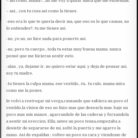
– asi cómo, mama?…no me voy a quitar hasta que me entiendas.
– asi… con tu cosa asi como la tienes.
-eso era lo que te queria decir ma, que eso es lo que causas, no
lo entiendes?, tu me tienes asi.
-no, yo no, no hice nada para ponerte asi.
-no, pero tu cuerpo , toda tu estas muy buena mama. nunca
pensé que me hicieras sentir esto.
-alan , ya, dejame ir. no quiero estar aqui. y deja de pensar asi,
soy tu madre.
-tu tienes la culpa mama, ese vestido…tu.. tu culo. mama mira
como me la pones.
le volvi a restregar mi verga,causando que subiera un poco el
vestido,la vision de eso no hizo mas que desearla mas. baje un
poco mas mis manos , agarrandole de las caderas y forzandola
a sentir mi ereccion. Ella; antes un poco tensa,empezaba a
desistir de separarse de mi, soltó la puerta y me agarro la
mano. Asi de espaldas ; volteo un poco su cara y viendome de