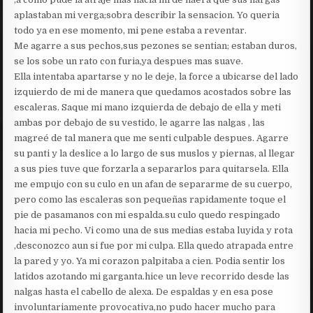
aplastaban mi verga;sobra describir la sensacion. Yo queria
todo ya en ese momento, mi pene estaba a reventar.
Me agarre a sus pechos,sus pezones se sentian; estaban duros,
se los sobe un rato con furia,ya despues mas suave.
Ella intentaba apartarse y no le deje, la force a ubicarse del lado
izquierdo de mi de manera que quedamos acostados sobre las
escaleras. Saque mi mano izquierda de debajo de ella y meti
ambas por debajo de su vestido, le agarre las nalgas , las
magreé de tal manera que me senti culpable despues. Agarre
su panti y la deslice a lo largo de sus muslos y piernas, al llegar
a sus pies tuve que forzarla a separarlos para quitarsela. Ella
me empujo con su culo en un afan de separarme de su cuerpo,
pero como las escaleras son pequeñas rapidamente toque el
pie de pasamanos con mi espalda.su culo quedo respingado
hacia mi pecho. Vi como una de sus medias estaba luyida y rota
,desconozco aun si fue por mi culpa. Ella quedo atrapada entre
la pared y yo. Ya mi corazon palpitaba a cien. Podia sentir los
latidos azotando mi garganta.hice un leve recorrido desde las
nalgas hasta el cabello de alexa. De espaldas y en esa pose
involuntariamente provocativa,no pudo hacer mucho para