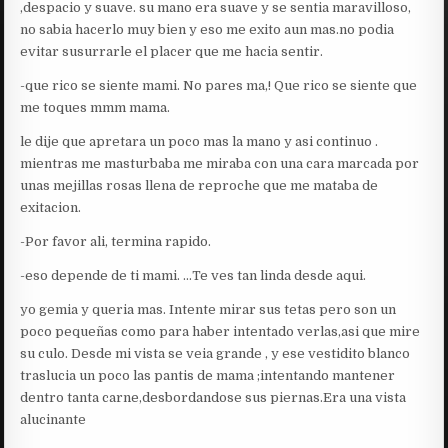
,despacio y suave. su mano era suave y se sentia maravilloso,
no sabia hacerlo muy bien y eso me exito aun mas.no podia
evitar susurrarle el placer que me hacia sentir.
-que rico se siente mami. No pares ma,! Que rico se siente que
me toques mmm mama.
le dije que apretara un poco mas la mano y asi continuo .
mientras me masturbaba me miraba con una cara marcada por
unas mejillas rosas llena de reproche que me mataba de
exitacion.
-Por favor ali, termina rapido.
-eso depende de ti mami. …Te ves tan linda desde aqui.
yo gemia y queria mas. Intente mirar sus tetas pero son un
poco pequeñas como para haber intentado verlas,asi que mire
su culo. Desde mi vista se veia grande , y ese vestidito blanco
traslucia un poco las pantis de mama ;intentando mantener
dentro tanta carne,desbordandose sus piernas.Era una vista
alucinante