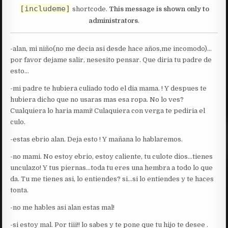
[includeme]
shortcode.
This message is shown only to
administrators
.
-alan, mi niño(no me decia asi desde hace años,me incomodo)…
por favor dejame salir, nesesito pensar. Que diria tu padre de
esto…
-mi padre te hubiera culiado todo el dia mama. ! Y despues te
hubiera dicho que no usaras mas esa ropa. No lo ves?
Cualquiera lo haria mami! Culaquiera con verga te pediria el
culo.
-estas ebrio alan. Deja esto ! Y mañana lo hablaremos.
-no mami. No estoy ebrio, estoy caliente, tu culote dios…tienes
unculazo! Y tus piernas…toda tu eres una hembra a todo lo que
da. Tu me tienes asi, lo entiendes? si…si lo entiendes y te haces
tonta.
-no me hables asi alan estas mal!
-si estoy mal. Por tiii!! lo sabes y te pone que tu hijo te desee .