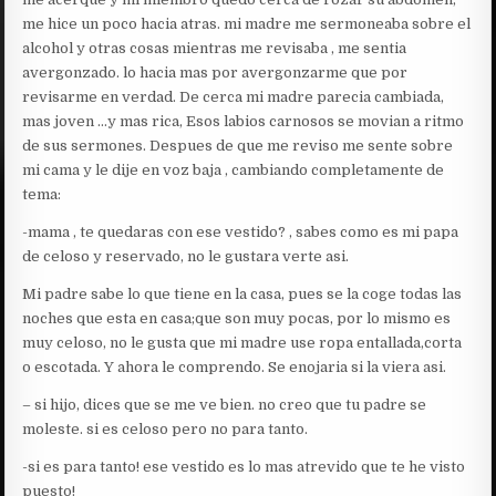
me hice un poco hacia atras. mi madre me sermoneaba sobre el
alcohol y otras cosas mientras me revisaba , me sentia
avergonzado. lo hacia mas por avergonzarme que por
revisarme en verdad. De cerca mi madre parecia cambiada,
mas joven …y mas rica, Esos labios carnosos se movian a ritmo
de sus sermones. Despues de que me reviso me sente sobre
mi cama y le dije en voz baja , cambiando completamente de
tema:
-mama , te quedaras con ese vestido? , sabes como es mi papa
de celoso y reservado, no le gustara verte asi.
Mi padre sabe lo que tiene en la casa, pues se la coge todas las
noches que esta en casa;que son muy pocas, por lo mismo es
muy celoso, no le gusta que mi madre use ropa entallada,corta
o escotada. Y ahora le comprendo. Se enojaria si la viera asi.
– si hijo, dices que se me ve bien. no creo que tu padre se
moleste. si es celoso pero no para tanto.
-si es para tanto! ese vestido es lo mas atrevido que te he visto
puesto!