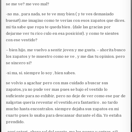
se me ve? me veo mal?
-no ma , para nada, se te ve muy bien ( y te ves demasiado
buena!!).me imagino como te verias con esos zapatos que dices.
mi tia sabe que ropa te queda bien . (dale las gracias por
dejarme ver tu rico culo en esa posición!). y como te sientes
con ese vestido?
– bien hijo, me vuelvo a sentir joven y me gusta. – ahorita busco
los zapatos y te muestro como se ve , y me das tu opinion. pero
se sincero si?
-si ma, si. siempre lo soy , bien sabes.
se volvio a agachar pero con mas cuidado a buscar sus
zapatos,.ya no pude ver mas pues se bajo el vestido lo
suficiente para no exhibir, pero no deje de ver como ese par de
nalgotas queria reventar el vestido,era fantastico . no tardo
mucho hasta encontralos. siempre dejaba sus zapatos en mi
cuarto pues lo usaba para descansar durante el dia. Yo estaba
prendido.
-aqui estan! , ahora sal del cuarto, me los pongo y entras ,si?