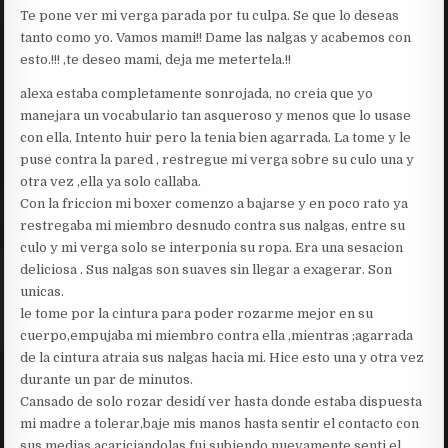
Te pone ver mi verga parada por tu culpa. Se que lo deseas
tanto como yo. Vamos mami!! Dame las nalgas y acabemos con
esto.!!! ,te deseo mami, deja me metertela.!!
alexa estaba completamente sonrojada, no creia que yo
manejara un vocabulario tan asqueroso y menos que lo usase
con ella. Intento huir pero la tenia bien agarrada. La tome y le
puse contra la pared , restregue mi verga sobre su culo una y
otra vez ,ella ya solo callaba.
Con la friccion mi boxer comenzo a bajarse y en poco rato ya
restregaba mi miembro desnudo contra sus nalgas, entre su
culo y mi verga solo se interponia su ropa. Era una sesacion
deliciosa . Sus nalgas son suaves sin llegar a exagerar. Son
unicas.
le tome por la cintura para poder rozarme mejor en su
cuerpo,empujaba mi miembro contra ella ,mientras ;agarrada
de la cintura atraia sus nalgas hacia mi. Hice esto una y otra vez
durante un par de minutos.
Cansado de solo rozar desidí ver hasta donde estaba dispuesta
mi madre a tolerar,baje mis manos hasta sentir el contacto con
sus medias.acariciandolas fui subiendo nuevamente,senti el