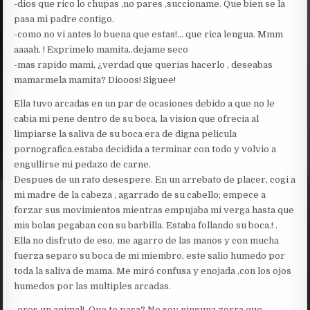
-dios que rico lo chupas ,no pares ,succioname. Que bien se la
pasa mi padre contigo.
-como no vi antes lo buena que estas!… que rica lengua. Mmm
aaaah. ! Exprimelo mamita..dejame seco
-mas rapido mami, ¿verdad que querias hacerlo , deseabas
mamarmela mamita? Diooos! Siguee!
Ella tuvo arcadas en un par de ocasiones debido a que no le
cabia mi pene dentro de su boca, la vision que ofrecia al
limpiarse la saliva de su boca era de digna pelicula
pornografica.estaba decidida a terminar con todo y volvio a
engullirse mi pedazo de carne.
Despues de un rato desespere. En un arrebato de placer, cogi a
mi madre de la cabeza , agarrado de su cabello; empece a
forzar sus movimientos mientras empujaba mi verga hasta que
mis bolas pegaban con su barbilla. Estaba follando su boca.! .
Ella no disfruto de eso, me agarro de las manos y con mucha
fuerza separo su boca de mi miembro, este salio humedo por
toda la saliva de mama. Me miró confusa y enojada ,con los ojos
humedos por las multiples arcadas.
-eres un animal!. Que te pasa? No soy ninguna zorra que