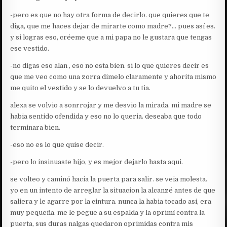
-pero es que no hay otra forma de decirlo. que quieres que te
diga, que me haces dejar de mirarte como madre?… pues así es.
y si logras eso, créeme que a mi papa no le gustara que tengas
ese vestido.
-no digas eso alan , eso no esta bien. si lo que quieres decir es
que me veo como una zorra dimelo claramente y ahorita mismo
me quito el vestido y se lo devuelvo a tu tia.
alexa se volvio a sonrrojar y me desvio la mirada. mi madre se
habia sentido ofendida y eso no lo queria. deseaba que todo
terminara bien.
-eso no es lo que quise decir.
-pero lo insinuaste hijo, y es mejor dejarlo hasta aqui.
se volteo y caminó hacia la puerta para salir. se veia molesta.
yo en un intento de arreglar la situacion la alcanzé antes de que
saliera y le agarre por la cintura. nunca la habia tocado asi, era
muy pequeña. me le pegue a su espalda y la oprimí contra la
puerta, sus duras nalgas quedaron oprimidas contra mis