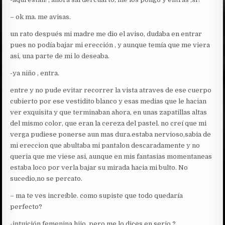
– ok ma. me avisas.
un rato después mi madre me dio el aviso, dudaba en entrar
pues no podía bajar mi erección , y aunque temía que me viera
asi, una parte de mi lo deseaba.
-ya niño , entra.
entre y no pude evitar recorrer la vista atraves de ese cuerpo
cubierto por ese vestidito blanco y esas medias que le hacian
ver exquisita y que terminaban ahora, en unas zapatillas altas
del mismo color, que eran la cereza del pastel. no creí que mi
verga pudiese ponerse aun mas dura.estaba nervioso,sabia de
mi ereccion que abultaba mi pantalon descaradamente y no
queria que me viese asi, aunque en mis fantasias momentaneas
estaba loco por verla bajar su mirada hacia mi bulto. No
sucedio,no se percato.
– ma te ves increíble. como supiste que todo quedaría
perfecto?
-intuición femenina hijo. pero me lo dices en serio ?