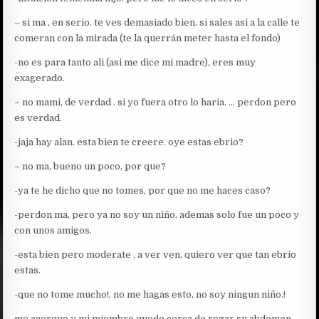
– si ma , en serio. te ves demasiado bien. si sales asi a la calle te
comeran con la mirada (te la querrán meter hasta el fondo)
-no es para tanto ali (asi me dice mi madre), eres muy
exagerado.
– no mami, de verdad . si yo fuera otro lo haria. … perdon pero
es verdad.
-jaja hay alan. esta bien te creere. oye estas ebrio?
– no ma, bueno un poco, por que?
-ya te he dicho que no tomes, por que no me haces caso?
-perdon ma, pero ya no soy un niño, ademas solo fue un poco y
con unos amigos.
-esta bien pero moderate , a ver ven, quiero ver que tan ebrio
estas.
-que no tome mucho!, no me hagas esto, no soy ningun niño.!
me acerque y mi miembro quedo cerca de rozar su abdomen,