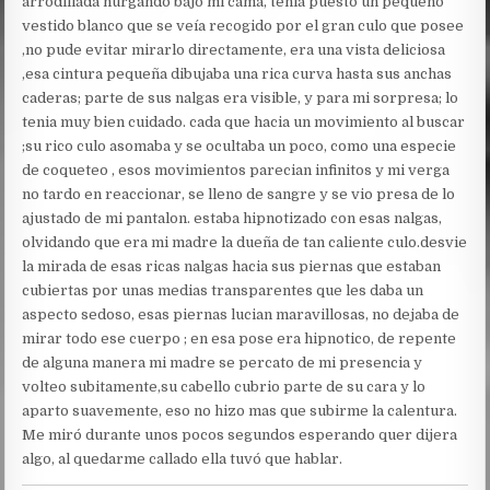
arrodillada hurgando bajo mi cama, tenia puesto un pequeño
vestido blanco que se veía recogido por el gran culo que posee
,no pude evitar mirarlo directamente, era una vista deliciosa
,esa cintura pequeña dibujaba una rica curva hasta sus anchas
caderas; parte de sus nalgas era visible, y para mi sorpresa; lo
tenia muy bien cuidado. cada que hacia un movimiento al buscar
;su rico culo asomaba y se ocultaba un poco, como una especie
de coqueteo , esos movimientos parecian infinitos y mi verga
no tardo en reaccionar, se lleno de sangre y se vio presa de lo
ajustado de mi pantalon. estaba hipnotizado con esas nalgas,
olvidando que era mi madre la dueña de tan caliente culo.desvie
la mirada de esas ricas nalgas hacia sus piernas que estaban
cubiertas por unas medias transparentes que les daba un
aspecto sedoso, esas piernas lucian maravillosas, no dejaba de
mirar todo ese cuerpo ; en esa pose era hipnotico, de repente
de alguna manera mi madre se percato de mi presencia y
volteo subitamente,su cabello cubrio parte de su cara y lo
aparto suavemente, eso no hizo mas que subirme la calentura.
Me miró durante unos pocos segundos esperando quer dijera
algo, al quedarme callado ella tuvó que hablar.