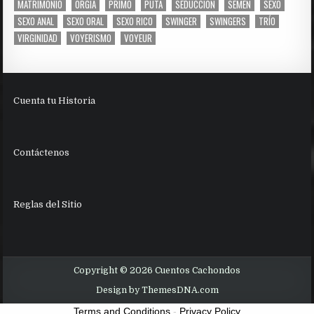
MATRIMONIO
ORGIA
PRIMO
PUTA
SEDUCCION
SEMEN
SEXO
SEXO ANAL
SEXO ORAL
SEXO RICO
SWINGER
SWINGERS
TRÍO
VIRGINIDAD
VOYERISMO
VOYEUR
Cuenta tu Historia
Contáctenos
Reglas del Sitio
Copyright © 2026 Cuentos Cachondos
Design by ThemesDNA.com
Terms and Conditions
-
Privacy Policy