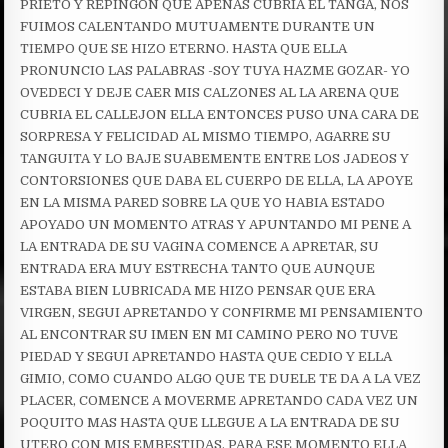
PRIETO Y REPINGON QUE APENAS CUBRIA EL TANGA, NOS
FUIMOS CALENTANDO MUTUAMENTE DURANTE UN
TIEMPO QUE SE HIZO ETERNO. HASTA QUE ELLA
PRONUNCIO LAS PALABRAS -SOY TUYA HAZME GOZAR- YO
OVEDECI Y DEJE CAER MIS CALZONES AL LA ARENA QUE
CUBRIA EL CALLEJON ELLA ENTONCES PUSO UNA CARA DE
SORPRESA Y FELICIDAD AL MISMO TIEMPO, AGARRE SU
TANGUITA Y LO BAJE SUABEMENTE ENTRE LOS JADEOS Y
CONTORSIONES QUE DABA EL CUERPO DE ELLA, LA APOYE
EN LA MISMA PARED SOBRE LA QUE YO HABIA ESTADO
APOYADO UN MOMENTO ATRAS Y APUNTANDO MI PENE A
LA ENTRADA DE SU VAGINA COMENCE A APRETAR, SU
ENTRADA ERA MUY ESTRECHA TANTO QUE AUNQUE
ESTABA BIEN LUBRICADA ME HIZO PENSAR QUE ERA
VIRGEN, SEGUI APRETANDO Y CONFIRME MI PENSAMIENTO
AL ENCONTRAR SU IMEN EN MI CAMINO PERO NO TUVE
PIEDAD Y SEGUI APRETANDO HASTA QUE CEDIO Y ELLA
GIMIO, COMO CUANDO ALGO QUE TE DUELE TE DA A LA VEZ
PLACER, COMENCE A MOVERME APRETANDO CADA VEZ UN
POQUITO MAS HASTA QUE LLEGUE A LA ENTRADA DE SU
UTERO CON MIS EMBESTIDAS, PARA ESE MOMENTO ELLA