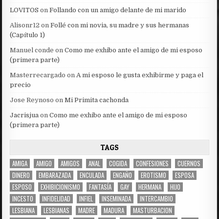
LOVITOS
on
Follando con un amigo delante de mi marido
Alisonr12
on
Follé con mi novia, su madre y sus hermanas
(Capítulo 1)
Manuel conde
on
Como me exhibo ante el amigo de mi esposo
(primera parte)
Masterrecargado
on
A mi esposo le gusta exhibirme y paga el
precio
Jose Reynoso
on
Mi Primita cachonda
Jacrisjua
on
Como me exhibo ante el amigo de mi esposo
(primera parte)
TAGS
AMIGA
AMIGO
AMIGOS
ANAL
COGIDA
CONFESIONES
CUERNOS
DINERO
EMBARAZADA
ENCULADA
ENGAÑO
EROTISMO
ESPOSA
ESPOSO
EXHIBICIONISMO
FANTASÍA
GAY
HERMANA
HIJO
INCESTO
INFIDELIDAD
INFIEL
INSEMINADA
INTERCAMBIO
LESBIANA
LESBIANAS
MADRE
MADURA
MASTURBACION