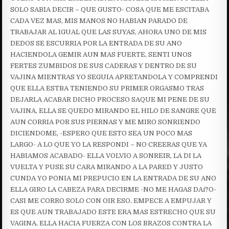
SOLO SABIA DECIR – QUE GUSTO- COSA QUE ME ESCITABA
CADA VEZ MAS, MIS MANOS NO HABIAN PARADO DE
TRABAJAR AL IGUAL QUE LAS SUYAS, AHORA UNO DE MIS
DEDOS SE ESCURRIA POR LA ENTRADA DE SU ANO
HACIENDOLA GEMIR AUN MAS FUERTE, SENTI UNOS
FERTES ZUMBIDOS DE SUS CADERAS Y DENTRO DE SU
VAJINA MIENTRAS YO SEGUIA APRETANDOLA Y COMPRENDI
QUE ELLA ESTBA TENIENDO SU PRIMER ORGASMO TRAS
DEJARLA ACABAR DICHO PROCESO SAQUE MI PENE DE SU
VAJINA, ELLA SE QUEDO MIRANDO EL HILO DE SANGRE QUE
AUN CORRIA POR SUS PIERNAS Y ME MIRO SONRIENDO
DICIENDOME, -ESPERO QUE ESTO SEA UN POCO MAS
LARGO- A LO QUE YO LA RESPONDI – NO CREERAS QUE YA
HABIAMOS ACABADO- ELLA VOLVIO A SONREIR, LA DI LA
VUELTA Y PUSE SU CARA MIRANDO A LA PARED Y JUSTO
CUNDA YO PONIA MI PREPUCIO EN LA ENTRADA DE SU ANO
ELLA GIRO LA CABEZA PARA DECIRME -NO ME HAGAS DAí?O-
CASI ME CORRO SOLO CON OIR ESO, EMPECE A EMPUJAR Y
ES QUE AUN TRABAJADO ESTE ERA MAS ESTRECHO QUE SU
VAGINA, ELLA HACIA FUERZA CON LOS BRAZOS CONTRA LA