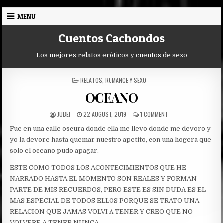
Skip
MENU
to
content
Cuentos Cachondos
Los mejores relatos eróticos y cuentos de sexo
POSTED
RELATOS
,
ROMANCE Y SEXO
IN
OCEANO
AUTHOR:
PUBLISHED
ON
JUBEI
22 AUGUST, 2019
1 COMMENT
DATE:
OCEANO
Fue en una calle oscura donde ella me llevo donde me devoro y
yo la devore hasta quemar nuestro apetito, con una hogera que
solo el oceano pudo apagar.
ESTE COMO TODOS LOS ACONTECIMIENTOS QUE HE
NARRADO HASTA EL MOMENTO SON REALES Y FORMAN
PARTE DE MIS RECUERDOS, PERO ESTE ES SIN DUDA ES EL
MAS ESPECIAL DE TODOS ELLOS PORQUE SE TRATO UNA
RELACION QUE JAMAS VOLVI A TENER Y CREO QUE NO
VOLVERE A TENER NUNCA.