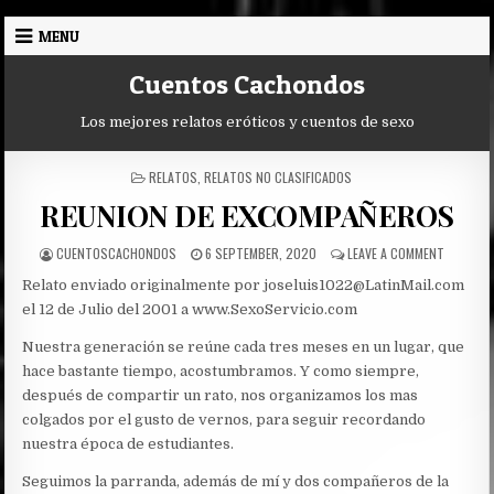
Skip
MENU
to
content
Cuentos Cachondos
Los mejores relatos eróticos y cuentos de sexo
POSTED
RELATOS
,
RELATOS NO CLASIFICADOS
IN
REUNION DE EXCOMPAÑEROS
AUTHOR:
PUBLISHED
ON
CUENTOSCACHONDOS
6 SEPTEMBER, 2020
LEAVE A COMMENT
DATE:
REUNION
Relato enviado originalmente por joseluis1022@LatinMail.com
DE
EXCOMPA
el 12 de Julio del 2001 a www.SexoServicio.com
Nuestra generación se reúne cada tres meses en un lugar, que
hace bastante tiempo, acostumbramos. Y como siempre,
después de compartir un rato, nos organizamos los mas
colgados por el gusto de vernos, para seguir recordando
nuestra época de estudiantes.
Seguimos la parranda, además de mí y dos compañeros de la