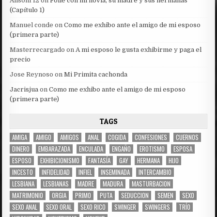
Alisonr12
on
Follé con mi novia, su madre y sus hermanas
(Capítulo 1)
Manuel conde
on
Como me exhibo ante el amigo de mi esposo
(primera parte)
Masterrecargado
on
A mi esposo le gusta exhibirme y paga el
precio
Jose Reynoso
on
Mi Primita cachonda
Jacrisjua
on
Como me exhibo ante el amigo de mi esposo
(primera parte)
TAGS
AMIGA
AMIGO
AMIGOS
ANAL
COGIDA
CONFESIONES
CUERNOS
DINERO
EMBARAZADA
ENCULADA
ENGAÑO
EROTISMO
ESPOSA
ESPOSO
EXHIBICIONISMO
FANTASÍA
GAY
HERMANA
HIJO
INCESTO
INFIDELIDAD
INFIEL
INSEMINADA
INTERCAMBIO
LESBIANA
LESBIANAS
MADRE
MADURA
MASTURBACION
MATRIMONIO
ORGIA
PRIMO
PUTA
SEDUCCION
SEMEN
SEXO
SEXO ANAL
SEXO ORAL
SEXO RICO
SWINGER
SWINGERS
TRÍO