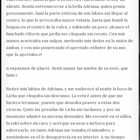
aliento. Sentía estremecerse a la bella Adriana, quien gemía
gozosamente, lamí la parte externa de sus labios sin llegar al
centro, lo que le provocaba mayor éxtasis, hasta que hundí la
lengua en el centro de la vulva, y subiendo un poco, alcance el
hinchado clítoris que pedía ser chupado sin recato. Con mis
manos acariciaba sus nalgas, metiendo mis dedos en la unión de
ambas, y con uno penetrando el apretado esfínter de su ano,
que lo apretaba e!
n espasmos de placer. Sentí manar las mieles de su sexo, que
lamí c
Retiré mis labios de Adriana, y me enderecé al sentir la boca de
Licha que chupaba sin descanso. La retiré antes de que me
hiciera terminar, puesto que deseaba poseer a estas dos
ricuras. Quite las prendas de Licha sin tardanza, y por un
momento admiré su morena desnudez. Me recosté en el sillón,
la subí sobre mi cara, y acerque su sexo a mi boca para
saborearlo, en tanto Adriana me tomaba el miembro, y
sentándose en él lo desaparecía en su interior. A un tiempo