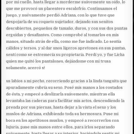
por mi cuello, hasta llegar a morderme suávemente un oído, lo
que me provocó un placentero escalofrío. Continuamos el
juego, y nuévamente perdió Adriana, con lo que tuve que
despojarla de su coqueto sujetador, dejando sus senitos
descubiertos, pequeños de tamaño, duros, y con sus dos puntas
erguidas y desafiantes. Como comprobé al tomarlos en mis
manos, situado atrás de ella, como me fue indicado. Lo sentía
cálidos y tersos, y al dar unos ligeros apretones en sus puntas,
sentí como se estremecía su propietaria. Perdí yo, y fue Licha
quien me quitó los pantalones, dejándome con mi trusa
solamente, acercó s!
us labios a mi pecho, recorriendo gracias a la linda tanguita que
apuradamente cubría su sexo. Posé mis manos a los costados
de ésta, y empecé a deslizarla suávemente, mientras ella
levantaba las caderas para facilitar mis actos, descendiendo la
prenda por sus piernas, hasta dejar a la vista el sexo y los
muslos de Adriana, exhibiendo toda su hermosura. Puse mi
boca en los apetitosos muslos, y empecé a recorrerlos con
lujuria, pase mis manos entre ellos, para irlos separando
suávemente, hasta llegar a su interior, haciéndole sentir mi