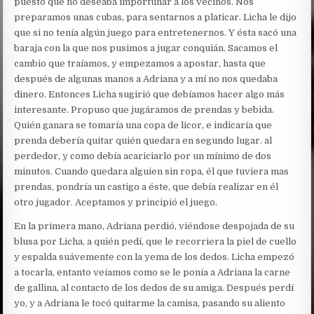
puesto que no deseaba importunar a los vecinos. Nos
preparamos unas cubas, para sentarnos a platicar. Licha le dijo
que si no tenía algún juego para entretenernos. Y ésta sacó una
baraja con la que nos pusimos a jugar conquián. Sacamos el
cambio que traíamos, y empezamos a apostar, hasta que
después de algunas manos a Adriana y a mí no nos quedaba
dinero. Entonces Licha sugirió que debíamos hacer algo más
interesante. Propuso que jugáramos de prendas y bebida.
Quién ganara se tomaría una copa de licor, e indicaría que
prenda debería quitar quién quedara en segundo lugar. al
perdedor, y como debía acariciarlo por un mínimo de dos
minutos. Cuando quedara alguien sin ropa, él que tuviera mas
prendas, pondría un castigo a éste, que debía realizar en él
otro jugador. Aceptamos y principió el juego.
En la primera mano, Adriana perdió, viéndose despojada de su
blusa por Licha, a quién pedí, que le recorriera la piel de cuello
y espalda suávemente con la yema de los dedos. Licha empezó
a tocarla, entanto veíamos como se le ponía a Adriana la carne
de gallina, al contacto de los dedos de su amiga. Después perdí
yo, y a Adriana le tocó quitarme la camisa, pasando su aliento