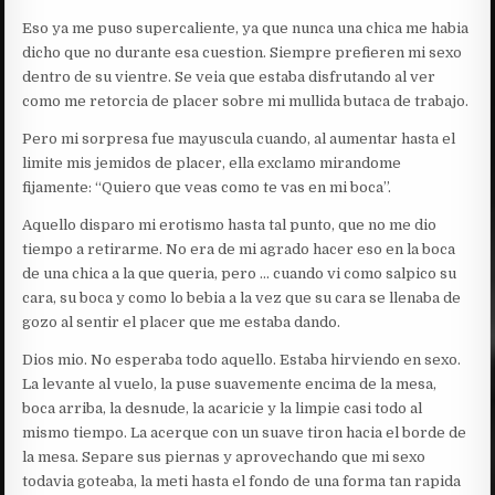
Eso ya me puso supercaliente, ya que nunca una chica me habia
dicho que no durante esa cuestion. Siempre prefieren mi sexo
dentro de su vientre. Se veia que estaba disfrutando al ver
como me retorcia de placer sobre mi mullida butaca de trabajo.
Pero mi sorpresa fue mayuscula cuando, al aumentar hasta el
limite mis jemidos de placer, ella exclamo mirandome
fijamente: “Quiero que veas como te vas en mi boca”.
Aquello disparo mi erotismo hasta tal punto, que no me dio
tiempo a retirarme. No era de mi agrado hacer eso en la boca
de una chica a la que queria, pero … cuando vi como salpico su
cara, su boca y como lo bebia a la vez que su cara se llenaba de
gozo al sentir el placer que me estaba dando.
Dios mio. No esperaba todo aquello. Estaba hirviendo en sexo.
La levante al vuelo, la puse suavemente encima de la mesa,
boca arriba, la desnude, la acaricie y la limpie casi todo al
mismo tiempo. La acerque con un suave tiron hacia el borde de
la mesa. Separe sus piernas y aprovechando que mi sexo
todavia goteaba, la meti hasta el fondo de una forma tan rapida