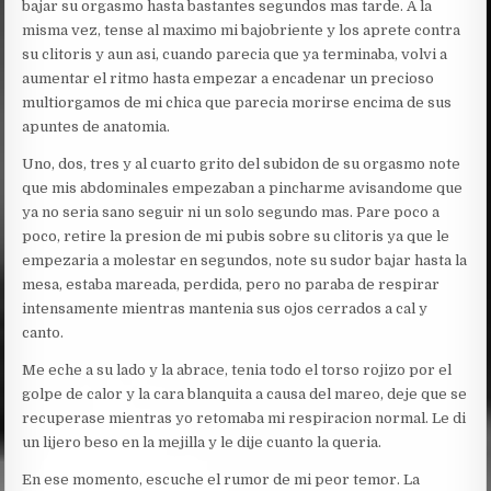
bajar su orgasmo hasta bastantes segundos mas tarde. A la
misma vez, tense al maximo mi bajobriente y los aprete contra
su clitoris y aun asi, cuando parecia que ya terminaba, volvi a
aumentar el ritmo hasta empezar a encadenar un precioso
multiorgamos de mi chica que parecia morirse encima de sus
apuntes de anatomia.
Uno, dos, tres y al cuarto grito del subidon de su orgasmo note
que mis abdominales empezaban a pincharme avisandome que
ya no seria sano seguir ni un solo segundo mas. Pare poco a
poco, retire la presion de mi pubis sobre su clitoris ya que le
empezaria a molestar en segundos, note su sudor bajar hasta la
mesa, estaba mareada, perdida, pero no paraba de respirar
intensamente mientras mantenia sus ojos cerrados a cal y
canto.
Me eche a su lado y la abrace, tenia todo el torso rojizo por el
golpe de calor y la cara blanquita a causa del mareo, deje que se
recuperase mientras yo retomaba mi respiracion normal. Le di
un lijero beso en la mejilla y le dije cuanto la queria.
En ese momento, escuche el rumor de mi peor temor. La