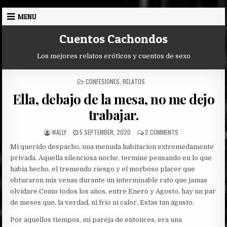
Skip
MENU
to
content
Cuentos Cachondos
Los mejores relatos eróticos y cuentos de sexo
POSTED
CONFESIONES
,
RELATOS
IN
Ella, debajo de la mesa, no me dejo
trabajar.
AUTHOR:
PUBLISHED
ON
WALLY
5 SEPTEMBER, 2020
2 COMMENTS
DATE:
ELLA,
Mi querido despacho, una menuda habitacion extremedamente
DEBAJO
DE
privada. Aquella silenciosa noche, termine pensando en lo que
LA
habia hecho, el tremendo riesgo y el morboso placer que
MESA,
obturaron mis venas durante un interminable rato que jamas
NO
olvidare.
Como todos los años, entre Enero y Agosto, hay un par
ME
DEJO
de meses que, la verdad, ni frio ni calor. Estas tan agusto.
TRABAJAR.
Por aquellos tiempos, mi pareja de entonces, era una