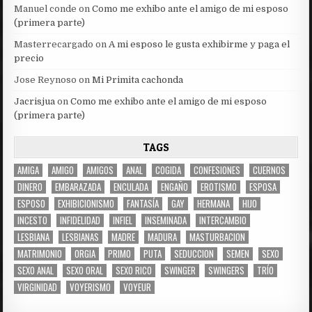
Manuel conde
on
Como me exhibo ante el amigo de mi esposo
(primera parte)
Masterrecargado
on
A mi esposo le gusta exhibirme y paga el
precio
Jose Reynoso
on
Mi Primita cachonda
Jacrisjua
on
Como me exhibo ante el amigo de mi esposo
(primera parte)
TAGS
AMIGA
AMIGO
AMIGOS
ANAL
COGIDA
CONFESIONES
CUERNOS
DINERO
EMBARAZADA
ENCULADA
ENGAÑO
EROTISMO
ESPOSA
ESPOSO
EXHIBICIONISMO
FANTASÍA
GAY
HERMANA
HIJO
INCESTO
INFIDELIDAD
INFIEL
INSEMINADA
INTERCAMBIO
LESBIANA
LESBIANAS
MADRE
MADURA
MASTURBACION
MATRIMONIO
ORGIA
PRIMO
PUTA
SEDUCCION
SEMEN
SEXO
SEXO ANAL
SEXO ORAL
SEXO RICO
SWINGER
SWINGERS
TRÍO
VIRGINIDAD
VOYERISMO
VOYEUR