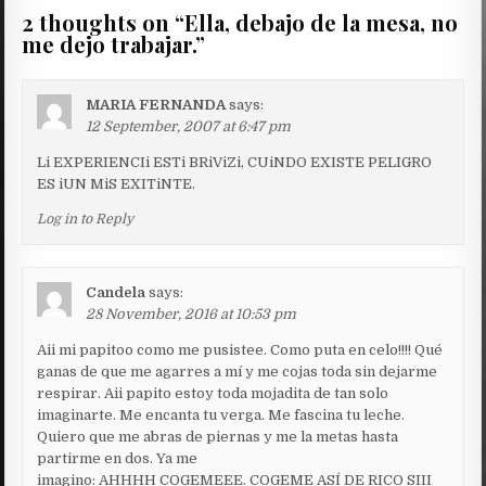
2 thoughts on “
Ella, debajo de la mesa, no
me dejo trabajar.
”
MARIA FERNANDA
says:
12 September, 2007 at 6:47 pm
Li EXPERIENCIi ESTi BRiViZi, CUiNDO EXISTE PELIGRO
ES iUN MiS EXITiNTE.
Log in to Reply
Candela
says:
28 November, 2016 at 10:53 pm
Aii mi papitoo como me pusistee. Como puta en celo!!!! Qué
ganas de que me agarres a mí y me cojas toda sin dejarme
respirar. Aii papito estoy toda mojadita de tan solo
imaginarte. Me encanta tu verga. Me fascina tu leche.
Quiero que me abras de piernas y me la metas hasta
partirme en dos. Ya me
imagino: AHHHH COGEMEEE. COGEME ASÍ DE RICO SIII