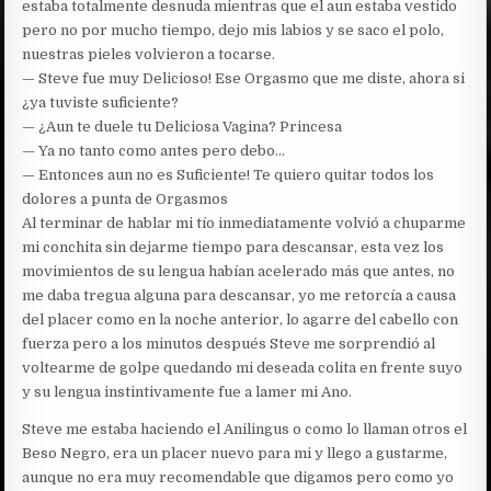
estaba totalmente desnuda mientras que el aun estaba vestido
pero no por mucho tiempo, dejo mis labios y se saco el polo,
nuestras pieles volvieron a tocarse.
— Steve fue muy Delicioso! Ese Orgasmo que me diste, ahora si
¿ya tuviste suficiente?
— ¿Aun te duele tu Deliciosa Vagina? Princesa
— Ya no tanto como antes pero debo…
— Entonces aun no es Suficiente! Te quiero quitar todos los
dolores a punta de Orgasmos
Al terminar de hablar mi tío inmediatamente volvió a chuparme
mi conchita sin dejarme tiempo para descansar, esta vez los
movimientos de su lengua habían acelerado más que antes, no
me daba tregua alguna para descansar, yo me retorcía a causa
del placer como en la noche anterior, lo agarre del cabello con
fuerza pero a los minutos después Steve me sorprendió al
voltearme de golpe quedando mi deseada colita en frente suyo
y su lengua instintivamente fue a lamer mi Ano.
Steve me estaba haciendo el Anilingus o como lo llaman otros el
Beso Negro, era un placer nuevo para mi y llego a gustarme,
aunque no era muy recomendable que digamos pero como yo