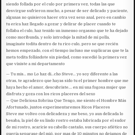
siendo follada por el culo por primera vez, todas las que
desvirgue sufrieron mucho, a pesar de ser delicado y paciente,
algunas no quisieron hacer otra vez sexo anal, pero en cambio
tu erica haz llegado a gozar y delirar de placer cuando te
follaba el culo, haz tenido un inmenso orgasmo que te ha dejado
como moribunda, y solo introduje la mitad de mi polla,
imagínate todita dentro de tu rico culo, pero se que recién
hemos empezado, con el tiempo incluso me suplicaras que te la
meta todita follándote sin piedad, como sucedió la primera vez
que viniste a mi departamento
— Tu mis… mo Lo haz di…cho Steve… yo soy diferente a las
otras, te agradezco que hayas sido tu el primer hombre que me
haya hecho el amor, descubriste…. en mi una fogosa mujer que
disfruta y goza con los ricos placeres del sexo
— Que Deliciosa Sobrina Que Tengo, me siento el Hombre Más
Afortunado, juntos experimentaremos Ricos Placeres
Steve me volteo con delicadeza y me beso, yo aun delicada lo
besaba, la piel de su lindo rostro estaba lubricada por el sudor
de mi rostro, acaricie su cabello castaño, sus cuerpo atlético no
quería separase del mió, por mas de 10 minutos no dejamos de