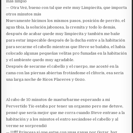
más limpio
— Otra Vez, bueno con tal que este muy Limpiecita, que importa
otros minutos más
Nuevamente hicimos los mismos pasos, posición de perrito, el
agua tibia, la solución jabonosa, la cremita y todo lo demás,
después de acabar quede muy limpiecita y también me bañe
para estar impecable después de la ducha entre a la habitación
para secarme el cabello mientras que Steve se bañaba, el había
colocado algunas pequeñas velitas pro fumadas en la habitación
y el ambiente quedo muy agradable.
Después de secarme el cabello y el cuerpo, me acosté en la
cama con las piernas abiertas frotándome el clítoris, esa seria
una larga noche de Ricos Placeres y Gozo.
Al cabo de 10 minutos de masturbarme esperando a mi
Pervertido Tío estaba por tener un orgasmo pero me detuve,
pensé que seria mejor que me corra cuando Steve entrase a la
habitación y a los minutos el entro secándose el cabello y al
verme se sorprendió
— Ufff Princesa si que estas con unas ganas por Gozar, haz