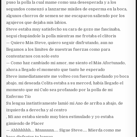
puso la polla la cual mame como una desesperada y a los
segundos comenzó a lanzarme misiles de esperma en la boca,
algunos chorros de semen se me escaparon saliendo por los
agujeros que dejaba mis labios.
Steve estaba muy satisfecho su cara de gozo me fascinaba,
seguí chupándole la polla mientras me frotaba el clítoris
— Quiero Más Steve, quiero seguir disfrutando, aun no
llegamos a los limites de nuestras fuerzas como para
contentarnos con solo esto
— Como haz cambiado mi amor, me siento el Más Afortunado,
ahora a llegado el momento que tanto he esperado
Steve inmediatamente me volteo con fuerza quedando yo boca
abajo, mi deseada Colita estaba a su merced, había llegado el
momento que mi Culo sea profanado por la polla de mi
Enfermo Tío
Su lengua instintivamente lamió mi Ano de arriba a abajo, de
izquierda a derecha y al centro
, Mi ano estaba siendo muy bien estimulado y yo estaba
gimiendo de Placer
— Ahhhhhhh…. Mnnnnnn….. Sigue Steve….. Mierda como me
hace disfrutar tu lengua