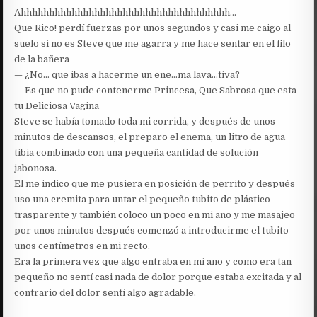
Ahhhhhhhhhhhhhhhhhhhhhhhhhhhhhhhhhhhhh…
Que Rico! perdí fuerzas por unos segundos y casi me caigo al
suelo si no es Steve que me agarra y me hace sentar en el filo
de la bañera
— ¿No… que ibas a hacerme un ene…ma lava…tiva?
— Es que no pude contenerme Princesa, Que Sabrosa que esta
tu Deliciosa Vagina
Steve se había tomado toda mi corrida, y después de unos
minutos de descansos, el preparo el enema, un litro de agua
tibia combinado con una pequeña cantidad de solución
jabonosa.
El me indico que me pusiera en posición de perrito y después
uso una cremita para untar el pequeño tubito de plástico
trasparente y también coloco un poco en mi ano y me masajeo
por unos minutos después comenzó a introducirme el tubito
unos centímetros en mi recto.
Era la primera vez que algo entraba en mi ano y como era tan
pequeño no sentí casi nada de dolor porque estaba excitada y al
contrario del dolor sentí algo agradable.