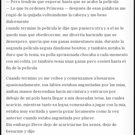
— Pero tendrás que esperar hasta que se acabe la película
— Lo que tu ordenes Princesa — después de esas palabras me
cogió de la quijada volteándome la cabeza y me beso
dulcemente
cuando termino la película le dije que pusiera otra y a el no le
quedo mas que obedecerme, me divertía haciendo que se
desespere, quería que sus ganas aumentasen más, durante la
segunda película seguía dándome besitos, y también notaba lo
duro que lo tenia, su polla aprisionada chocaba a cada momento
con mi colita, yo también tenia unas ganas pero resistí hasta el
fin de la película
Cuando termino yo me voltee y comenzamos a besarnos
apasionadamente, sus labios estaban angustiadas por las mías,
ambas manos descendían hacia mi cintura y entraron por
debajo de mi polo hasta llegar a mis deseadas tetas, las cuales
acaricio, mientras tanto su legua comenzaba a jugar con la mía,
estaba muy excitada y quería gozar locamente como la vez
anterior cuando estaba angustiada por placer.
Sin embargo Steve dejo de acariciarme los senos, dejo de
besarme y dijo