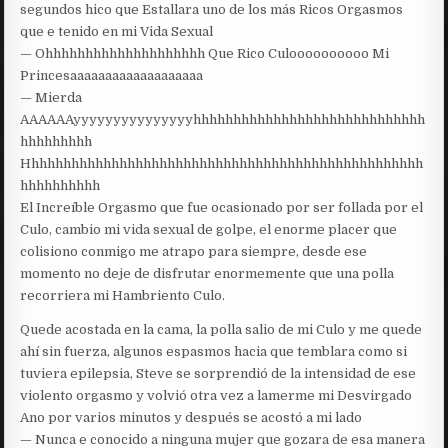
segundos hico que Estallara uno de los más Ricos Orgasmos
que e tenido en mi Vida Sexual
— Ohhhhhhhhhhhhhhhhhhhh Que Rico Culoooooooooo Mi
Princesaaaaaaaaaaaaaaaaaaa
— Mierda
AAAAAAyyyyyyyyyyyyyyyhhhhhhhhhhhhhhhhhhhhhhhhhhhhh
hhhhhhhhh
Hhhhhhhhhhhhhhhhhhhhhhhhhhhhhhhhhhhhhhhhhhhhhhhhhh
hhhhhhhhhh
El Increíble Orgasmo que fue ocasionado por ser follada por el
Culo, cambio mi vida sexual de golpe, el enorme placer que
colisiono conmigo me atrapo para siempre, desde ese
momento no deje de disfrutar enormemente que una polla
recorriera mi Hambriento Culo.
Quede acostada en la cama, la polla salio de mi Culo y me quede
ahí sin fuerza, algunos espasmos hacia que temblara como si
tuviera epilepsia, Steve se sorprendió de la intensidad de ese
violento orgasmo y volvió otra vez a lamerme mi Desvirgado
Ano por varios minutos y después se acostó a mi lado
— Nunca e conocido a ninguna mujer que gozara de esa manera