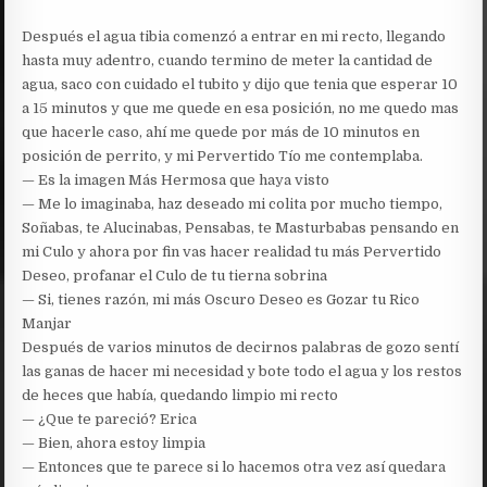
Después el agua tibia comenzó a entrar en mi recto, llegando
hasta muy adentro, cuando termino de meter la cantidad de
agua, saco con cuidado el tubito y dijo que tenia que esperar 10
a 15 minutos y que me quede en esa posición, no me quedo mas
que hacerle caso, ahí me quede por más de 10 minutos en
posición de perrito, y mi Pervertido Tío me contemplaba.
— Es la imagen Más Hermosa que haya visto
— Me lo imaginaba, haz deseado mi colita por mucho tiempo,
Soñabas, te Alucinabas, Pensabas, te Masturbabas pensando en
mi Culo y ahora por fin vas hacer realidad tu más Pervertido
Deseo, profanar el Culo de tu tierna sobrina
— Si, tienes razón, mi más Oscuro Deseo es Gozar tu Rico
Manjar
Después de varios minutos de decirnos palabras de gozo sentí
las ganas de hacer mi necesidad y bote todo el agua y los restos
de heces que había, quedando limpio mi recto
— ¿Que te pareció? Erica
— Bien, ahora estoy limpia
— Entonces que te parece si lo hacemos otra vez así quedara