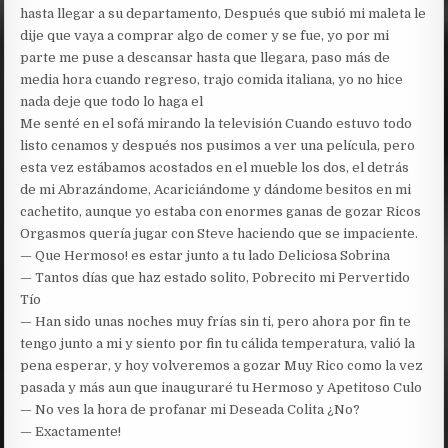
hasta llegar a su departamento, Después que subió mi maleta le
dije que vaya a comprar algo de comer y se fue, yo por mi
parte me puse a descansar hasta que llegara, paso más de
media hora cuando regreso, trajo comida italiana, yo no hice
nada deje que todo lo haga el
Me senté en el sofá mirando la televisión Cuando estuvo todo
listo cenamos y después nos pusimos a ver una película, pero
esta vez estábamos acostados en el mueble los dos, el detrás
de mi Abrazándome, Acariciándome y dándome besitos en mi
cachetito, aunque yo estaba con enormes ganas de gozar Ricos
Orgasmos quería jugar con Steve haciendo que se impaciente.
— Que Hermoso! es estar junto a tu lado Deliciosa Sobrina
— Tantos días que haz estado solito, Pobrecito mi Pervertido
Tío
— Han sido unas noches muy frías sin ti, pero ahora por fin te
tengo junto a mi y siento por fin tu cálida temperatura, valió la
pena esperar, y hoy volveremos a gozar Muy Rico como la vez
pasada y más aun que inauguraré tu Hermoso y Apetitoso Culo
— No ves la hora de profanar mi Deseada Colita ¿No?
— Exactamente!