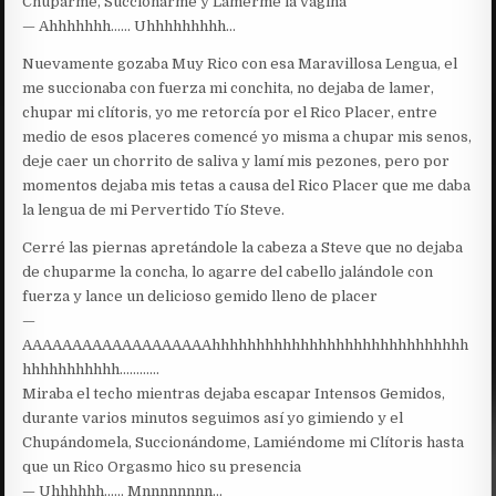
Chuparme, Succionarme y Lamerme la vagina
— Ahhhhhhh…… Uhhhhhhhhh…
Nuevamente gozaba Muy Rico con esa Maravillosa Lengua, el
me succionaba con fuerza mi conchita, no dejaba de lamer,
chupar mi clítoris, yo me retorcía por el Rico Placer, entre
medio de esos placeres comencé yo misma a chupar mis senos,
deje caer un chorrito de saliva y lamí mis pezones, pero por
momentos dejaba mis tetas a causa del Rico Placer que me daba
la lengua de mi Pervertido Tío Steve.
Cerré las piernas apretándole la cabeza a Steve que no dejaba
de chuparme la concha, lo agarre del cabello jalándole con
fuerza y lance un delicioso gemido lleno de placer
—
AAAAAAAAAAAAAAAAAAAhhhhhhhhhhhhhhhhhhhhhhhhhhhhh
hhhhhhhhhhh…………
Miraba el techo mientras dejaba escapar Intensos Gemidos,
durante varios minutos seguimos así yo gimiendo y el
Chupándomela, Succionándome, Lamiéndome mi Clítoris hasta
que un Rico Orgasmo hico su presencia
— Uhhhhhh…… Mnnnnnnnn…