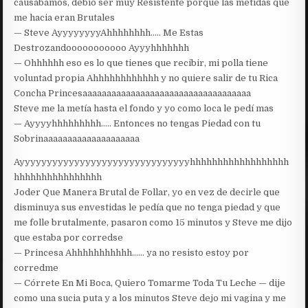
causábamos, debió ser muy Resistente porque las metidas que
me hacia eran Brutales
— Steve AyyyyyyyyAhhhhhhhh….. Me Estas
Destrozandooooooooooo Ayyyhhhhhhh
— Ohhhhhh eso es lo que tienes que recibir, mi polla tiene
voluntad propia Ahhhhhhhhhhhh y no quiere salir de tu Rica
Concha Princesaaaaaaaaaaaaaaaaaaaaaaaaaaaaaaaaaaa
Steve me la metía hasta el fondo y yo como loca le pedí mas
— Ayyyyhhhhhhhhh….. Entonces no tengas Piedad con tu
Sobrinaaaaaaaaaaaaaaaaaaaa
Ayyyyyyyyyyyyyyyyyyyyyyyyyyyyyyyhhhhhhhhhhhhhhhhhh
hhhhhhhhhhhhhhhh
Joder Que Manera Brutal de Follar, yo en vez de decirle que
disminuya sus envestidas le pedía que no tenga piedad y que
me folle brutalmente, pasaron como 15 minutos y Steve me dijo
que estaba por corredse
— Princesa Ahhhhhhhhhhh…… ya no resisto estoy por
corredme
— Córrete En Mi Boca, Quiero Tomarme Toda Tu Leche — dije
como una sucia puta y a los minutos Steve dejo mi vagina y me