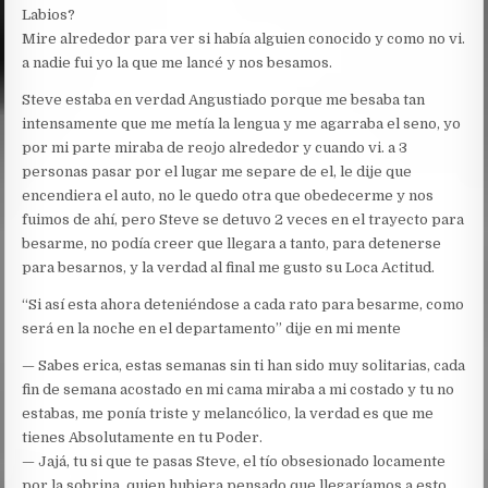
Labios?
Mire alrededor para ver si había alguien conocido y como no vi.
a nadie fui yo la que me lancé y nos besamos.
Steve estaba en verdad Angustiado porque me besaba tan
intensamente que me metía la lengua y me agarraba el seno, yo
por mi parte miraba de reojo alrededor y cuando vi. a 3
personas pasar por el lugar me separe de el, le dije que
encendiera el auto, no le quedo otra que obedecerme y nos
fuimos de ahí, pero Steve se detuvo 2 veces en el trayecto para
besarme, no podía creer que llegara a tanto, para detenerse
para besarnos, y la verdad al final me gusto su Loca Actitud.
“Si así esta ahora deteniéndose a cada rato para besarme, como
será en la noche en el departamento” dije en mi mente
— Sabes erica, estas semanas sin ti han sido muy solitarias, cada
fin de semana acostado en mi cama miraba a mi costado y tu no
estabas, me ponía triste y melancólico, la verdad es que me
tienes Absolutamente en tu Poder.
— Jajá, tu si que te pasas Steve, el tío obsesionado locamente
por la sobrina, quien hubiera pensado que llegaríamos a esto,