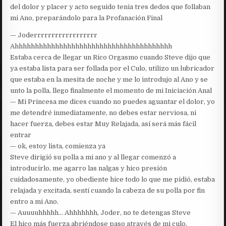
del dolor y placer y acto seguido tenia tres dedos que follaban
mi Ano, preparándolo para la Profanación Final
— Joderrrrrrrrrrrrrrrrrr
Ahhhhhhhhhhhhhhhhhhhhhhhhhhhhhhhhhhhhhhh
Estaba cerca de llegar un Rico Orgasmo cuando Steve dijo que
ya estaba lista para ser follada por el Culo, utilizo un lubricador
que estaba en la mesita de noche y me lo introdujo al Ano y se
unto la polla, llego finalmente el momento de mi Iniciación Anal
— Mi Princesa me dices cuando no puedes aguantar el dolor, yo
me detendré inmediatamente, no debes estar nerviosa, ni
hacer fuerza, debes estar Muy Relajada, así será más fácil
entrar
— ok, estoy lista, comienza ya
Steve dirigió su polla a mi ano y al llegar comenzó a
introducirlo, me agarro las nalgas y hico presión
cuidadosamente, yo obediente hice todo lo que me pidió, estaba
relajada y excitada, sentí cuando la cabeza de su polla por fin
entro a mi Ano.
— Auuuuhhhhh… Ahhhhhhh, Joder, no te detengas Steve
El hico más fuerza abriéndose paso através de mi culo,