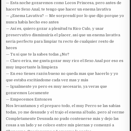
— Esta noche gozaremos como Locos Princesa, pero antes de
hacerte Sexo Anal, te tengo que hacer un enema lavativa
— ¿Enema Lavativa? — Me sorprendí por lo que dijo porque yo
nunca había hecho eso antes
— Así es, quiero gozar a plenitud tu Rico Culo, y usar
preservativo disminuiría el placer, así que un enema lavativa
seria perfecto para limpiar tu recto de cualquier resto de
heces
— Tu si que te la sabes todas ¿No?
— Claro erica, me gusta gozar muy rico el Sexo Anal por eso es
muy importante la limpieza
— En eso tienes razón bueno no queda mas que hacerlo y yo
que estaba excitándome cada vez mas y más
— Igualmente yo pero es muy necesario, ya veras que
gozaremos Locamente
— Empecemos Entonces
Nos levantamos y el preparo todo, el muy Perro se las sabias
todas, yo me desnude y el trajo el enema al baño, pero al verme
Completamente Desnuda no pudo contenerse más y dejo las
cosas a un lado y se coloco entre mis piernas y comenzó a