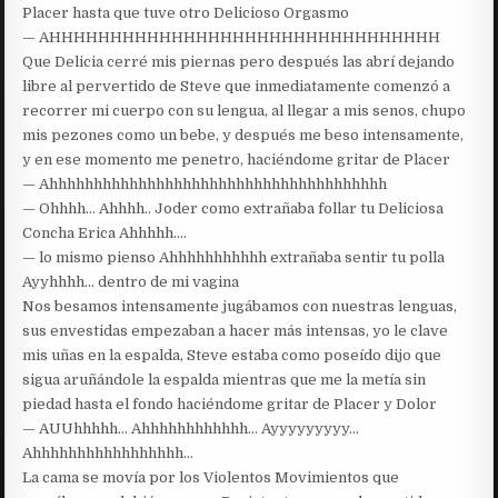
Placer hasta que tuve otro Delicioso Orgasmo
— AHHHHHHHHHHHHHHHHHHHHHHHHHHHHHHHH
Que Delicia cerré mis piernas pero después las abrí dejando
libre al pervertido de Steve que inmediatamente comenzó a
recorrer mi cuerpo con su lengua, al llegar a mis senos, chupo
mis pezones como un bebe, y después me beso intensamente,
y en ese momento me penetro, haciéndome gritar de Placer
— Ahhhhhhhhhhhhhhhhhhhhhhhhhhhhhhhhhhhhhh
— Ohhhh… Ahhhh.. Joder como extrañaba follar tu Deliciosa
Concha Erica Ahhhhh….
— lo mismo pienso Ahhhhhhhhhhh extrañaba sentir tu polla
Ayyhhhh… dentro de mi vagina
Nos besamos intensamente jugábamos con nuestras lenguas,
sus envestidas empezaban a hacer más intensas, yo le clave
mis uñas en la espalda, Steve estaba como poseído dijo que
sigua aruñándole la espalda mientras que me la metía sin
piedad hasta el fondo haciéndome gritar de Placer y Dolor
— AUUhhhhh… Ahhhhhhhhhhhh… Ayyyyyyyyy…
Ahhhhhhhhhhhhhhhhh…
La cama se movía por los Violentos Movimientos que