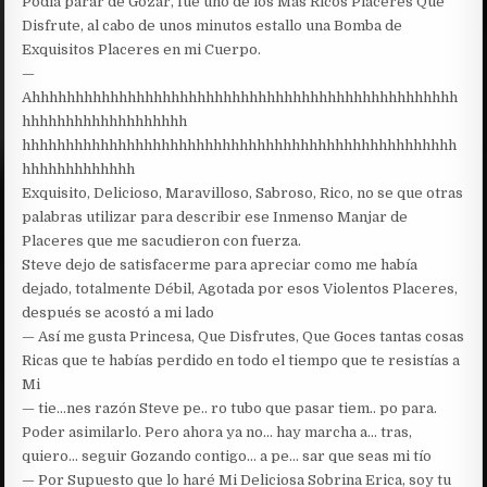
Podía parar de Gozar, fue uno de los Más Ricos Placeres Que
Disfrute, al cabo de unos minutos estallo una Bomba de
Exquisitos Placeres en mi Cuerpo.
—
Ahhhhhhhhhhhhhhhhhhhhhhhhhhhhhhhhhhhhhhhhhhhhhhhhh
hhhhhhhhhhhhhhhhhhh
hhhhhhhhhhhhhhhhhhhhhhhhhhhhhhhhhhhhhhhhhhhhhhhhhh
hhhhhhhhhhhhh
Exquisito, Delicioso, Maravilloso, Sabroso, Rico, no se que otras
palabras utilizar para describir ese Inmenso Manjar de
Placeres que me sacudieron con fuerza.
Steve dejo de satisfacerme para apreciar como me había
dejado, totalmente Débil, Agotada por esos Violentos Placeres,
después se acostó a mi lado
— Así me gusta Princesa, Que Disfrutes, Que Goces tantas cosas
Ricas que te habías perdido en todo el tiempo que te resistías a
Mi
— tie…nes razón Steve pe.. ro tubo que pasar tiem.. po para.
Poder asimilarlo. Pero ahora ya no… hay marcha a… tras,
quiero… seguir Gozando contigo… a pe… sar que seas mi tío
— Por Supuesto que lo haré Mi Deliciosa Sobrina Erica, soy tu