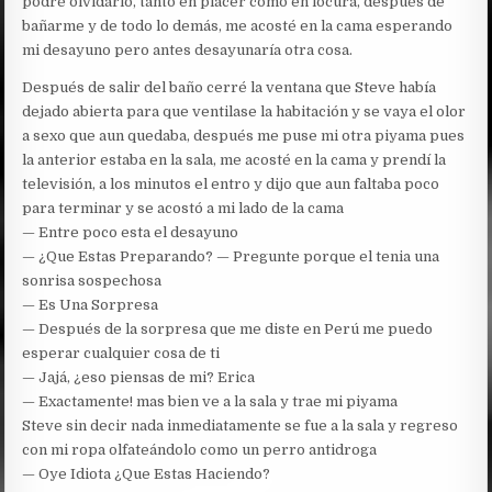
podré olvidarlo, tanto en placer como en locura, después de
bañarme y de todo lo demás, me acosté en la cama esperando
mi desayuno pero antes desayunaría otra cosa.
Después de salir del baño cerré la ventana que Steve había
dejado abierta para que ventilase la habitación y se vaya el olor
a sexo que aun quedaba, después me puse mi otra piyama pues
la anterior estaba en la sala, me acosté en la cama y prendí la
televisión, a los minutos el entro y dijo que aun faltaba poco
para terminar y se acostó a mi lado de la cama
— Entre poco esta el desayuno
— ¿Que Estas Preparando? — Pregunte porque el tenia una
sonrisa sospechosa
— Es Una Sorpresa
— Después de la sorpresa que me diste en Perú me puedo
esperar cualquier cosa de ti
— Jajá, ¿eso piensas de mi? Erica
— Exactamente! mas bien ve a la sala y trae mi piyama
Steve sin decir nada inmediatamente se fue a la sala y regreso
con mi ropa olfateándolo como un perro antidroga
— Oye Idiota ¿Que Estas Haciendo?