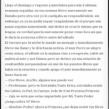
Llego el domingo y regrese a interlaken para mis 2 ultimas
semanas seguidas, en esa semana Steve nuevamente me
llamaba pero otra vez yo lo castigaba no respondiéndole, sin
embargo yo ya no podía seguir vengándome de el porque mis
ganas seguían aumentando, mis dedos no eran lo mismo que su
lengua, en verdad quería nuevamente gozar como loca así que
le daría la sorpresa a Steve antes del sábado
El viernes por la noche le mande un mensaje y inmediatamente
Steve me llamo y le di la buena noticia, el muy Perro se alegro
como nunca, el sábado en la mañana vino a recogerme, subió mi
maleta al auto y nos fuimos pero se detuvo en una estación de
combustible parqueándose en uno de los puestos libres que
había en la estación y cuando apago el auto inmediatamente se
lanzo hacia mi.
— Oye Steve, Acá No, alguien nos puede ver
— Perdóname, pero te Extrañaba Tanto Erica, extrañaba sentir
tus Labios, tu Piel, tu Cuerpo, todo de ti mi Preciosa Princesa
— Jajá, se nota que estas Angustiado por Mi, Tanto Poder
¿tengo sobre ti? Steve
— Absoluto Poder!, ahora si Princesa ¿me dejas sentir tus Ricos