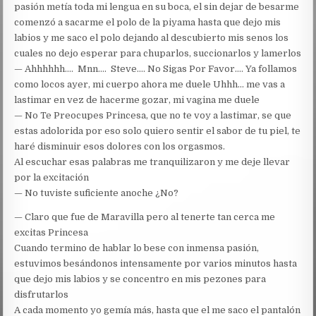
pasión metía toda mi lengua en su boca, el sin dejar de besarme
comenzó a sacarme el polo de la piyama hasta que dejo mis
labios y me saco el polo dejando al descubierto mis senos los
cuales no dejo esperar para chuparlos, succionarlos y lamerlos
— Ahhhhhh…. Mnn…. Steve…. No Sigas Por Favor…. Ya follamos
como locos ayer, mi cuerpo ahora me duele Uhhh… me vas a
lastimar en vez de hacerme gozar, mi vagina me duele
— No Te Preocupes Princesa, que no te voy a lastimar, se que
estas adolorida por eso solo quiero sentir el sabor de tu piel, te
haré disminuir esos dolores con los orgasmos.
Al escuchar esas palabras me tranquilizaron y me deje llevar
por la excitación
— No tuviste suficiente anoche ¿No?
— Claro que fue de Maravilla pero al tenerte tan cerca me
excitas Princesa
Cuando termino de hablar lo bese con inmensa pasión,
estuvimos besándonos intensamente por varios minutos hasta
que dejo mis labios y se concentro en mis pezones para
disfrutarlos
A cada momento yo gemía más, hasta que el me saco el pantalón