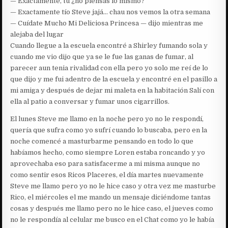
— Exactamente, tu ¿no piensas lo mismo?
— Exactamente tío Steve jajá… chau nos vemos la otra semana
— Cuídate Mucho Mi Deliciosa Princesa — dijo mientras me
alejaba del lugar
Cuando llegue a la escuela encontré a Shirley fumando sola y
cuando me vio dijo que ya se le fue las ganas de fumar, al
parecer aun tenia rivalidad con ella pero yo solo me reí de lo
que dijo y me fui adentro de la escuela y encontré en el pasillo a
mi amiga y después de dejar mi maleta en la habitación Salí con
ella al patio a conversar y fumar unos cigarrillos.
El lunes Steve me llamo en la noche pero yo no le respondí,
quería que sufra como yo sufrí cuando lo buscaba, pero en la
noche comencé a masturbarme pensando en todo lo que
habíamos hecho, como siempre Loren estaba roncando y yo
aprovechaba eso para satisfacerme a mi misma aunque no
como sentir esos Ricos Placeres, el día martes nuevamente
Steve me llamo pero yo no le hice caso y otra vez me masturbe
Rico, el miércoles el me mando un mensaje diciéndome tantas
cosas y después me llamo pero no le hice caso, el jueves como
no le respondía al celular me busco en el Chat como yo le había