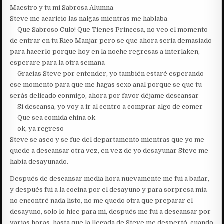
Maestro y tu mi Sabrosa Alumna
Steve me acaricio las nalgas mientras me hablaba
— Que Sabroso Culo! Que Tienes Princesa, no veo el momento
de entrar en tu Rico Manjar pero se que ahora seria demasiado
para hacerlo porque hoy en la noche regresas a interlaken,
esperare para la otra semana
— Gracias Steve por entender, yo también estaré esperando
ese momento para que me hagas sexo anal porque se que tu
serás delicado conmigo, ahora por favor déjame descansar
— Si descansa, yo voy a ir al centro a comprar algo de comer
— Que sea comida china ok
— ok, ya regreso
Steve se aseo y se fue del departamento mientras que yo me
quede a descansar otra vez, en vez de yo desayunar Steve me
había desayunado.
Después de descansar media hora nuevamente me fui a bañar,
y después fui a la cocina por el desayuno y para sorpresa mía
no encontré nada listo, no me quedo otra que preparar el
desayuno, solo lo hice para mi, después me fui a descansar por
varias horas, hasta que la llegada de Steve me despertó, cuando