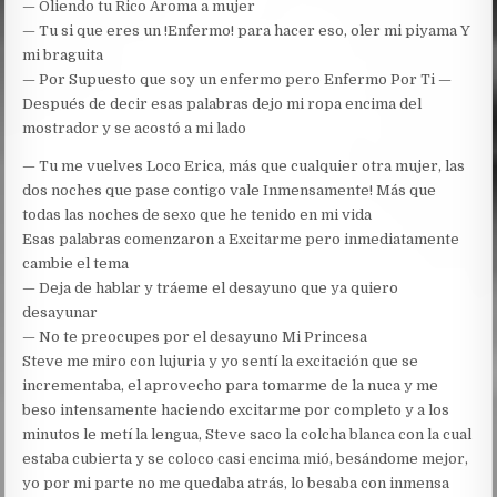
— Oliendo tu Rico Aroma a mujer
— Tu si que eres un !Enfermo! para hacer eso, oler mi piyama Y
mi braguita
— Por Supuesto que soy un enfermo pero Enfermo Por Ti —
Después de decir esas palabras dejo mi ropa encima del
mostrador y se acostó a mi lado
— Tu me vuelves Loco Erica, más que cualquier otra mujer, las
dos noches que pase contigo vale Inmensamente! Más que
todas las noches de sexo que he tenido en mi vida
Esas palabras comenzaron a Excitarme pero inmediatamente
cambie el tema
— Deja de hablar y tráeme el desayuno que ya quiero
desayunar
— No te preocupes por el desayuno Mi Princesa
Steve me miro con lujuria y yo sentí la excitación que se
incrementaba, el aprovecho para tomarme de la nuca y me
beso intensamente haciendo excitarme por completo y a los
minutos le metí la lengua, Steve saco la colcha blanca con la cual
estaba cubierta y se coloco casi encima mió, besándome mejor,
yo por mi parte no me quedaba atrás, lo besaba con inmensa