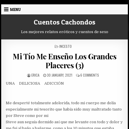
Skip
MENU
to
content
Cuentos Cachondos
Los mejores relatos eróticos y cuentos de sexo
POSTED
INCESTO
IN
Mi Tío Me Enseño Los Grandes
Placeres (3)
AUTHOR:
PUBLISHED
ON
ERICA
30 JANUARY, 2021
6 COMMENTS
DATE:
MI
UNA DELICIOSA ADICCIÓN
TÍO
ME
ENSEÑO
LOS
Me desperté totalmente adolorida, todo mi cuerpo me dolía
GRANDES
PLACERES
especialmente mi tesorito que había sido muy maltratado tanto
(3)
por Steve como por mi
Steve aun seguía dormido así que me levante con todo y dolor y
me fui al baño a bañarme, como a los 10 minutos que estaba