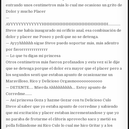
entrando unos centímetros más lo cual me ocasiono un grito de
Dolor y mucho Placer
—
AYYYYYYYYYYYYYHHHHHHHHHHHHHHHHHHHHH…………..
Steve me había inaugurado mi orificio anal, esa combinación de
dolor y placer me Poseo y pedí que no se detenga.
— Ayyyhhhhhh sigue Steve puedo soportar más, más adentro
por favorrrrrrrrrrrrr
— Lo que tu digas mi princesa
Otros centímetros más fueron profanados y esta vez si le dije
que se detenga porque el dolor era mayor que el placer pero a
los segundos senti que estaban apunto de ocasionarme un
Maravilloso, Rico y Delicioso Orgasmoooooooooooo
— DETENTE….. Mierda Ahhhhhhhhh…. Estoy apunto de
Corredme……..
— Así princesa Goza y hazme Gozar con tu Delicioso Culo
Steve al saber que yo estaba apunto de corredme y sabiendo
que mi excitación y placer estaban incrementandose y que yo
no paraba de frotarme el clítoris aprovecho saco y metió su
polla follándome mi Rico Culo lo cual me hico Gritar y a los