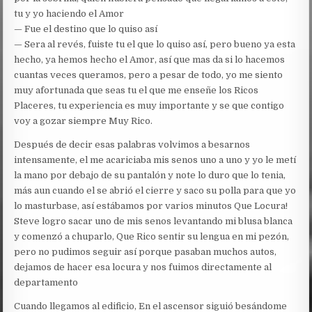
tu y yo haciendo el Amor
— Fue el destino que lo quiso así
— Sera al revés, fuiste tu el que lo quiso así, pero bueno ya esta
hecho, ya hemos hecho el Amor, así que mas da si lo hacemos
cuantas veces queramos, pero a pesar de todo, yo me siento
muy afortunada que seas tu el que me enseñe los Ricos
Placeres, tu experiencia es muy importante y se que contigo
voy a gozar siempre Muy Rico.
Después de decir esas palabras volvimos a besarnos
intensamente, el me acariciaba mis senos uno a uno y yo le metí
la mano por debajo de su pantalón y note lo duro que lo tenia,
más aun cuando el se abrió el cierre y saco su polla para que yo
lo masturbase, así estábamos por varios minutos Que Locura!
Steve logro sacar uno de mis senos levantando mi blusa blanca
y comenzó a chuparlo, Que Rico sentir su lengua en mi pezón,
pero no pudimos seguir así porque pasaban muchos autos,
dejamos de hacer esa locura y nos fuimos directamente al
departamento
Cuando llegamos al edificio, En el ascensor siguió besándome