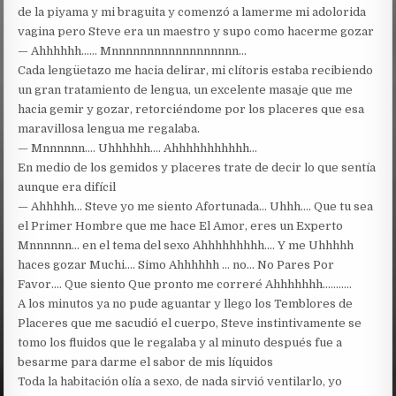
de la piyama y mi braguita y comenzó a lamerme mi adolorida
vagina pero Steve era un maestro y supo como hacerme gozar
— Ahhhhhh…… Mnnnnnnnnnnnnnnnnnn…
Cada lengüetazo me hacia delirar, mi clítoris estaba recibiendo
un gran tratamiento de lengua, un excelente masaje que me
hacia gemir y gozar, retorciéndome por los placeres que esa
maravillosa lengua me regalaba.
— Mnnnnnn…. Uhhhhhh…. Ahhhhhhhhhhh…
En medio de los gemidos y placeres trate de decir lo que sentía
aunque era difícil
— Ahhhhh… Steve yo me siento Afortunada… Uhhh…. Que tu sea
el Primer Hombre que me hace El Amor, eres un Experto
Mnnnnnn… en el tema del sexo Ahhhhhhhhh…. Y me Uhhhhh
haces gozar Muchi…. Simo Ahhhhhh … no… No Pares Por
Favor…. Que siento Que pronto me correré Ahhhhhhh………..
A los minutos ya no pude aguantar y llego los Temblores de
Placeres que me sacudió el cuerpo, Steve instintivamente se
tomo los fluidos que le regalaba y al minuto después fue a
besarme para darme el sabor de mis líquidos
Toda la habitación olía a sexo, de nada sirvió ventilarlo, yo