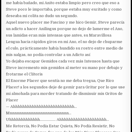
me había bañado, mi Anito estaba limpio pero creo que eso a
Steve poco le importaba, porque estaba muy excitado y como
deseaba mi colita no dudo un segundo.
Aquel nuevo placer me Fascino y me hico Gemir, Steve parecía
un adicto a hacer Anilingus porque no dejo de lamerme el Ano,
sus lamidas eran más intensas que antes, su Maravillosa
Lengua hacia rápidos giros en mi Ano, el no dejo de chuparme
el culo, prácticamente había hundido su rostro entre medio de
mis nalgas, no podía controlar a un Adicto así
Yo dejaba escapar Gemidos cada vez más Intensos hasta que
Steve incremento mis gemidos al meter su mano por debajo y
frotarme el Clítoris
El Enorme Placer que sentía no me deba tregua, Que Rico
Placer! a los segundos deje de gemir para Gritar por lo que use
mi almohada para morder tratando de disminuir mis Gritos de
Placer
— Ahhhhhhhhhhhhhhhhhhhhhhhhhh…
Mnnnnnnnnnnnnnnnnnnnnnnnnn…
Uhhhhhhhhhhhhh……………… Ahhhhhhhhhhhhhhhhhhhh…
Me Retorcía, No Podía Estar Quieta, No Podía Resistir, No