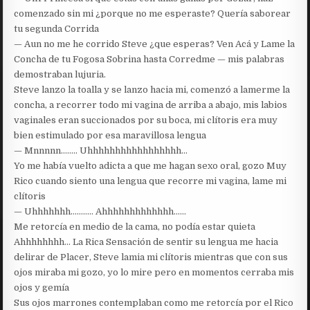
comenzado sin mi ¿porque no me esperaste? Quería saborear
tu segunda Corrida
— Aun no me he corrido Steve ¿que esperas? Ven Acá y Lame la
Concha de tu Fogosa Sobrina hasta Corredme — mis palabras
demostraban lujuria.
Steve lanzo la toalla y se lanzo hacia mi, comenzó a lamerme la
concha, a recorrer todo mi vagina de arriba a abajo, mis labios
vaginales eran succionados por su boca, mi clítoris era muy
bien estimulado por esa maravillosa lengua
— Mnnnnn…….. Uhhhhhhhhhhhhhhhhh…
Yo me había vuelto adicta a que me hagan sexo oral, gozo Muy
Rico cuando siento una lengua que recorre mi vagina, lame mi
clítoris
— Uhhhhhhh……….. Ahhhhhhhhhhhhh……
Me retorcía en medio de la cama, no podía estar quieta
Ahhhhhhhh… La Rica Sensación de sentir su lengua me hacia
delirar de Placer, Steve lamia mi clítoris mientras que con sus
ojos miraba mi gozo, yo lo mire pero en momentos cerraba mis
ojos y gemía
Sus ojos marrones contemplaban como me retorcía por el Rico