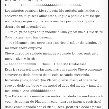
Uhhhh…… Ahhhhhhhhhhhhhhhhhhhhhhhhhhhhhh
Los minutos pasaban, Me retorcía, Me Agitaba, mis latidos se
aceleraban, mi placer aumentaba, llegue a pedirle a mi tío que
no me haga esperar, quería de una vez por todas su polla
dentro de mi deseado Culo
— Steve, ya no sigas chupándome el ano y profana el Culo de tu
Sobrina que tanto haz deseado
— Perdóname erica, pero esta Tan rico el sabor de tu anito, ok
mi amor ahora empiezo
Steve introdujo su dedo meñique y cuando lo hico, sentí algo
nuevo, algo Más Rico
— Ahhhhhhhhhhhhh……. Siiiiii….. Uhhh Me Gustaaaaaa
Esa rica sensación me fascino, mas aun cuando Steve comenzó
a mover su dedo dentro de mi culo, sacando, metiendo,
haciendo giros, Joder Que Placer, quería más y el obedeció
saco su dedo meñique y me metió el dedo del medio y también
me lamia el Ano Ahhhhhhhhhhhh
Que Delicia, a los minutos me metió otro dedo haciéndome cada
vez más delirar de Placer, mi calentura era intensa, resistía el
dolor combinándolo con el Rico Placer, pedí otro dedo a pesar