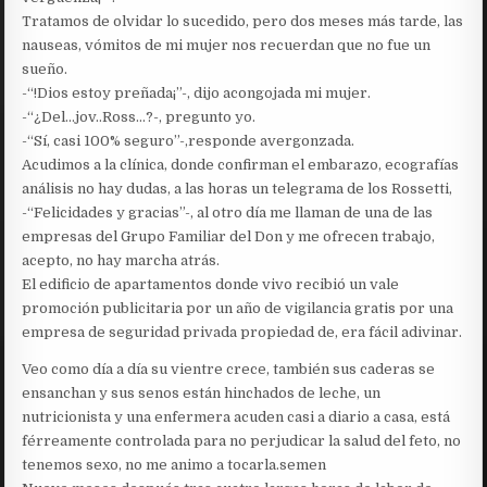
Tratamos de olvidar lo sucedido, pero dos meses más tarde, las
nauseas, vómitos de mi mujer nos recuerdan que no fue un
sueño.
-“!Dios estoy preñada¡”-, dijo acongojada mi mujer.
-“¿Del…jov..Ross…?-, pregunto yo.
-“Sí, casi 100% seguro”-,responde avergonzada.
Acudimos a la clínica, donde confirman el embarazo, ecografías
análisis no hay dudas, a las horas un telegrama de los Rossetti,
-“Felicidades y gracias”-, al otro día me llaman de una de las
empresas del Grupo Familiar del Don y me ofrecen trabajo,
acepto, no hay marcha atrás.
El edificio de apartamentos donde vivo recibió un vale
promoción publicitaria por un año de vigilancia gratis por una
empresa de seguridad privada propiedad de, era fácil adivinar.
Veo como día a día su vientre crece, también sus caderas se
ensanchan y sus senos están hinchados de leche, un
nutricionista y una enfermera acuden casi a diario a casa, está
férreamente controlada para no perjudicar la salud del feto, no
tenemos sexo, no me animo a tocarla.semen