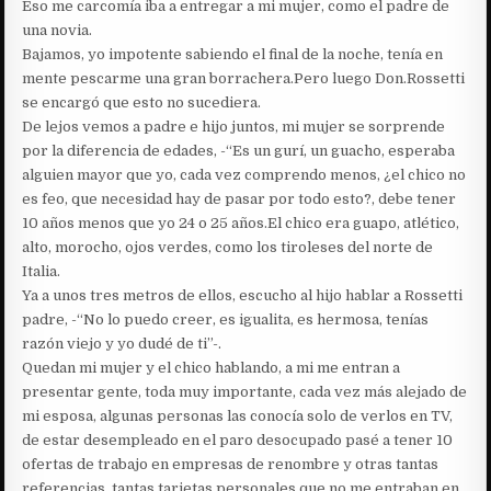
Eso me carcomía iba a entregar a mi mujer, como el padre de
una novia.
Bajamos, yo impotente sabiendo el final de la noche, tenía en
mente pescarme una gran borrachera.Pero luego Don.Rossetti
se encargó que esto no sucediera.
De lejos vemos a padre e hijo juntos, mi mujer se sorprende
por la diferencia de edades, -“Es un gurí, un guacho, esperaba
alguien mayor que yo, cada vez comprendo menos, ¿el chico no
es feo, que necesidad hay de pasar por todo esto?, debe tener
10 años menos que yo 24 o 25 años.El chico era guapo, atlético,
alto, morocho, ojos verdes, como los tiroleses del norte de
Italia.
Ya a unos tres metros de ellos, escucho al hijo hablar a Rossetti
padre, -“No lo puedo creer, es igualita, es hermosa, tenías
razón viejo y yo dudé de ti”-.
Quedan mi mujer y el chico hablando, a mi me entran a
presentar gente, toda muy importante, cada vez más alejado de
mi esposa, algunas personas las conocía solo de verlos en TV,
de estar desempleado en el paro desocupado pasé a tener 10
ofertas de trabajo en empresas de renombre y otras tantas
referencias, tantas tarjetas personales que no me entraban en