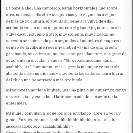
La pareja ahora ha cambiado, están horizontales uno sobre
otro, se besan, ella abre sus piernas y lo engancha a él por
detrás de su cintura, el apunta su pene a la vulva de ella ,
acomoda con su mano su pene, con el glande juguetea, toca la
vulva de un extremo a otro, muy caliente, muy mojada, no
necesita ser lubricada y en segundos el miembro desaparece
dentro de la caliente,receptiva,febril vagina de ella, la está
garchando, su cadera se mueve acompasadamente, ella gime de
gozo, entran en calor y sudan.-“!Sí, eso,dame,dame, duro…
aaahhhh… así…hummmm…más¡”-, gemía mi mujer como trola,
abriendo más sus piernas y moviendo las caderas, para lograr
del chico una penetración más profunda.
Mi sorpresa no tiene límites, ¿es una puta o mi mujer?.Yo tengo
una erección y escucho el latir acelerado del corazón de la
enfermera.
Mi mujer convulsiva, pone los ojos en blanco , abre su boca y
gime-“Ya viieeeennne…!ahhhhhhhhhhhhhhhh¡, sí,si…ah,ah,
¡acccaaaaabboooo¡,!aaaaahhhhhhh!”-
Clava la uñas en la espalda del chico y llega a un intenso