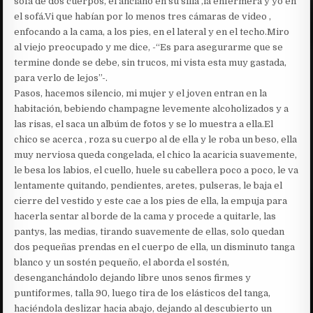
sofá de dos cuerpos, el anciano en su silla ,la enfermera y yo en
el sofá.Vi que habían por lo menos tres cámaras de video ,
enfocando a la cama, a los pies, en el lateral y en el techo.Miro
al viejo preocupado y me dice, -“Es para asegurarme que se
termine donde se debe, sin trucos, mi vista esta muy gastada,
para verlo de lejos”-.
Pasos, hacemos silencio, mi mujer y el joven entran en la
habitación, bebiendo champagne levemente alcoholizados y a
las risas, el saca un albúm de fotos y se lo muestra a ella.El
chico se acerca , roza su cuerpo al de ella y le roba un beso, ella
muy nerviosa queda congelada, el chico la acaricia suavemente,
le besa los labios, el cuello, huele su cabellera poco a poco, le va
lentamente quitando, pendientes, aretes, pulseras, le baja el
cierre del vestido y este cae a los pies de ella, la empuja para
hacerla sentar al borde de la cama y procede a quitarle, las
pantys, las medias, tirando suavemente de ellas, solo quedan
dos pequeñas prendas en el cuerpo de ella, un disminuto tanga
blanco y un sostén pequeño, el aborda el sostén,
desenganchándolo dejando libre unos senos firmes y
puntiformes, talla 90, luego tira de los elásticos del tanga,
haciéndola deslizar hacia abajo, dejando al descubierto un