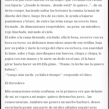
con lujuria-“¿Donde lo tienes… donde está?, lo quiero…”-, de un
tirón rompe, haciendo saltar los botones la camisa Armani de
diseño del chico, luego tira de su cinto, le ayuda a bajarse
pantalones y bóxer, de entre las telas surge un erecto, bien
formado , de dimensiones respetables , un pene, un miembro,
rojo hinchado, mirando al cielo.
El sube a la cama desnudo, excitado, ella lo besa, recorre con su
boca su torso, su abdomen musculoso muerde sus tetillas, baja
por su pubis y mete la verga del chico en su boca, con suavidad
lo lame, sube y baja, mordisquea sus huevos, chupa y chupa, lo
pajea con sus manos y le mete un dedo en el ano, él la hace
girar hasta hacer un 69.Ella gime, -“!Dame, tu leche me la quiero
beber¡”-.
-“Luego más tarde, ya habrá tiempo”- responde el chico.
El Heredero
Mis sensaciones están confusas, es la primera vez que delante
de mí, se cogen a mi mujer, quiero detenerlos pero… las
consecuencias…también me genera un morbo barbaró, deseo
escucharla gemir una parte de mí dice ¡déjalos seguir!.sexo