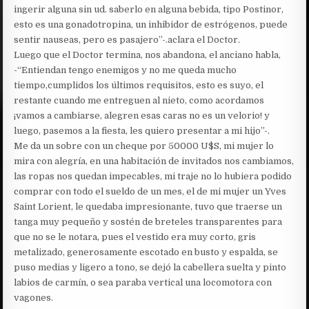
ingerir alguna sin ud. saberlo en alguna bebida, tipo Postinor,
esto es una gonadotropina, un inhibidor de estrógenos, puede
sentir nauseas, pero es pasajero”-.aclara el Doctor.
Luego que el Doctor termina, nos abandona, el anciano habla,
-“Entiendan tengo enemigos y no me queda mucho
tiempo,cumplidos los últimos requisitos, esto es suyo, el
restante cuando me entreguen al nieto, como acordamos
¡vamos a cambiarse, alegren esas caras no es un velorio! y
luego, pasemos a la fiesta, les quiero presentar a mi hijo”-.
Me da un sobre con un cheque por 50000 U$S, mi mujer lo
mira con alegría, en una habitación de invitados nos cambiamos,
las ropas nos quedan impecables, mi traje no lo hubiera podido
comprar con todo el sueldo de un mes, el de mi mujer un Yves
Saint Lorient, le quedaba impresionante, tuvo que traerse un
tanga muy pequeño y sostén de breteles transparentes para
que no se le notara, pues el vestido era muy corto, gris
metalizado, generosamente escotado en busto y espalda, se
puso medias y ligero a tono, se dejó la cabellera suelta y pinto
labios de carmín, o sea paraba vertical una locomotora con
vagones.