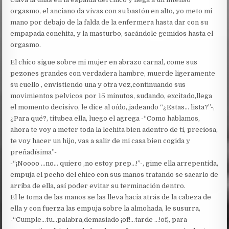
orgasmo, el anciano da vivas con su bastón en alto, yo meto mi
mano por debajo de la falda de la enfermera hasta dar con su
empapada conchita, y la masturbo, sacándole gemidos hasta el
orgasmo.
El chico sigue sobre mi mujer en abrazo carnal, come sus
pezones grandes con verdadera hambre, muerde ligeramente
su cuello , envistiendo una y otra vez,continuando sus
movimientos pelvicos por 15 minutos, sudando, excitado,llega
el momento decisivo, le dice al oído, jadeando “¿Estas… lista?”-,
¿Para qué?, titubea ella, luego el agrega -“Como hablamos,
ahora te voy a meter toda la lechita bien adentro de tí, preciosa,
te voy hacer un hijo, vas a salir de mi casa bien cogida y
preñadísima”-
-“¡Noooo …no… quiero ,no estoy prep…!”-, gime ella arrepentida,
empuja el pecho del chico con sus manos tratando se sacarlo de
arriba de ella, así poder evitar su terminación dentro.
El le toma de las manos se las lleva hacia atrás de la cabeza de
ella y con fuerza las empuja sobre la almohada, le susurra,
-“Cumple…tu…palabra,demasiado ¡of!…tarde …!of¡, para