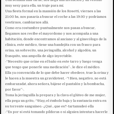
muy sexy para ella, un traje para mí.
Una fiesta formal en la mansión de los Rosetti, viernes a las
21:00 hs, nos pasaría a buscar el coche a las 19:30 y podríamos
vestirnos, cambiarnos allá.
Como era costumbre puntualmente nos pasan a buscar,
llegamos nos recibe el mayordomo y nos acompaña a una
habitación, donde encontramos al anciano y al ginecólogo de la
clínica, este médico, tiene una bandejita con un frasco para
orina, un sobrecito, una jeringuilla, alcohol y algodón, un
frasquito, una ampolla de algo inyectable.
-“Necesito que orine en el baño en este tarro y luego venga
que tengo que ponerle una medicación”-, le dice el médico.
Ella ya convencida de lo que debe hacer obedece, trae la orina y
le hacen a la muestra un gravidotest, -“! Bien, negativo, no está
embarazada!, ahora señora, bájese el pantalón y la bombacha,
por favor”-.
Toma la jeringuilla la prepara y la clava el glúteo de me mujer,
ella pega un grito,-“!Hay¡ el émbolo baja y la sustancia entra en
su torrente sanguíneo.-¿Qué…que es?-tartamudeó ella
-“Es por si está tomando píldoras o si alguien intentara hacerle