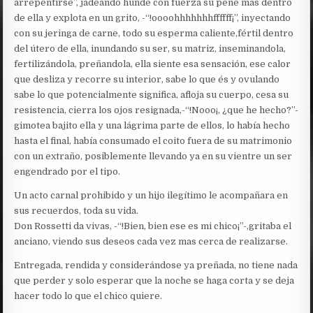
arrepentirse”, jadeando hunde con fuerza su pene más dentro
de ella y explota en un grito, -“!oooohhhhhhhffffff¡”, inyectando
con su jeringa de carne, todo su esperma caliente,fértil dentro
del útero de ella, inundando su ser, su matriz, inseminandola,
fertilizándola, preñandola, ella siente esa sensación, ese calor
que desliza y recorre su interior, sabe lo que és y ovulando
sabe lo que potencialmente significa, afloja su cuerpo, cesa su
resistencia, cierra los ojos resignada,-“!Nooo¡, ¿que he hecho?”-
gimotea bajito ella y una lágrima parte de ellos, lo había hecho
hasta el final, había consumado el coito fuera de su matrimonio
con un extraño, posiblemente llevando ya en su vientre un ser
engendrado por el tipo.
Un acto carnal prohibido y un hijo ilegítimo le acompañara en
sus recuerdos, toda su vida.
Don Rossetti da vivas, -“!Bien, bien ese es mi chico¡”-,gritaba el
anciano, viendo sus deseos cada vez mas cerca de realizarse.
Entregada, rendida y considerándose ya preñada, no tiene nada
que perder y solo esperar que la noche se haga corta y se deja
hacer todo lo que el chico quiere.