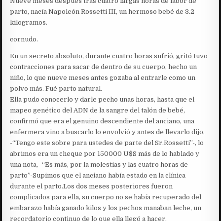
Nueve meses después tras cuatro largas horas de labor de
parto, nacía Napoleón Rossetti III, un hermoso bebé de 3.2
kilogramos.
cornudo.
En un secreto absoluto, durante cuatro horas sufrió, gritó tuvo
contracciones para sacar de dentro de su cuerpo, hecho un
niño, lo que nueve meses antes gozaba al entrarle como un
polvo más. Fué parto natural.
Ella pudo conocerlo y darle pecho unas horas, hasta que el
mapeo genético del ADN de la sangre del talón de bebé,
confirmó que era el genuino descendiente del anciano, una
enfermera vino a buscarlo lo envolvió y antes de llevarlo dijo,
-“Tengo este sobre para ustedes de parte del Sr.Rossetti”-, lo
abrimos era un cheque por 150000 U$S más de lo hablado y
una nota, -“Es más, por la molestias y las cuatro horas de
parto”-Supimos que el anciano había estado en la clínica
durante el parto.Los dos meses posteriores fueron
complicados para ella, su cuerpo no se había recuperado del
embarazo había ganado kilos y los pechos manaban leche, un
recordatorio continuo de lo que ella llegó a hacer.