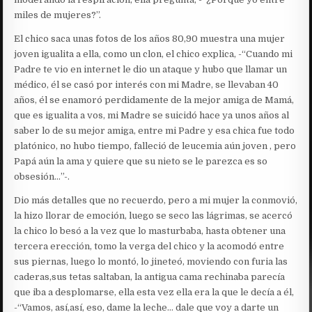
miles de mujeres?”.
El chico saca unas fotos de los años 80,90 muestra una mujer
joven igualita a ella, como un clon, el chico explica, -“Cuando mi
Padre te vio en internet le dio un ataque y hubo que llamar un
médico, él se casó por interés con mi Madre, se llevaban 40
años, él se enamoró perdidamente de la mejor amiga de Mamá,
que es igualita a vos, mi Madre se suicidó hace ya unos años al
saber lo de su mejor amiga, entre mi Padre y esa chica fue todo
platónico, no hubo tiempo, falleció de leucemia aún joven , pero
Papá aún la ama y quiere que su nieto se le parezca es so
obsesión…”-.
Dio más detalles que no recuerdo, pero a mi mujer la conmovió,
la hizo llorar de emoción, luego se seco las lágrimas, se acercó
la chico lo besó a la vez que lo masturbaba, hasta obtener una
tercera erección, tomo la verga del chico y la acomodó entre
sus piernas, luego lo montó, lo jineteó, moviendo con furia las
caderas,sus tetas saltaban, la antigua cama rechinaba parecía
que iba a desplomarse, ella esta vez ella era la que le decía a él,
-“Vamos, así,así, eso, dame la leche… dale que voy a darte un