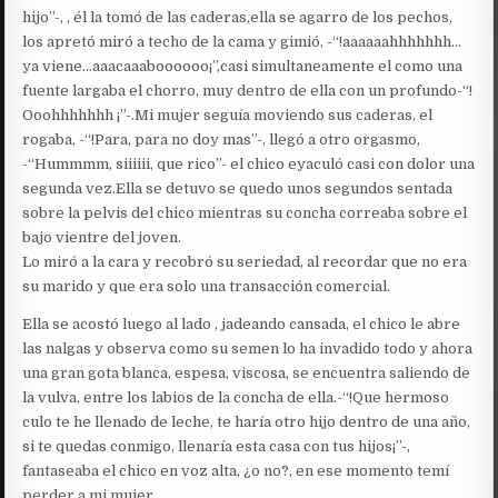
hijo”-, , él la tomó de las caderas,ella se agarro de los pechos,
los apretó miró a techo de la cama y gimió, -“!aaaaaahhhhhhh…
ya viene…aaacaaaboooooo¡”,casi simultaneamente el como una
fuente largaba el chorro, muy dentro de ella con un profundo-“!
Ooohhhhhhh ¡”-.Mi mujer seguía moviendo sus caderas, el
rogaba, -“!Para, para no doy mas”-, llegó a otro orgasmo,
-“Hummmm, siiiiii, que rico”- el chico eyaculó casi con dolor una
segunda vez.Ella se detuvo se quedo unos segundos sentada
sobre la pelvis del chico mientras su concha correaba sobre el
bajo vientre del joven.
Lo miró a la cara y recobró su seriedad, al recordar que no era
su marido y que era solo una transacción comercial.
Ella se acostó luego al lado , jadeando cansada, el chico le abre
las nalgas y observa como su semen lo ha invadido todo y ahora
una gran gota blanca, espesa, viscosa, se encuentra saliendo de
la vulva, entre los labios de la concha de ella.-“!Que hermoso
culo te he llenado de leche, te haría otro hijo dentro de una año,
si te quedas conmigo, llenaría esta casa con tus hijos¡”-,
fantaseaba el chico en voz alta, ¿o no?, en ese momento temí
perder a mi mujer.