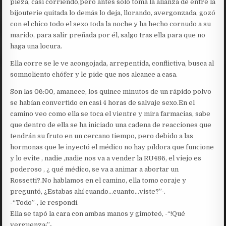
pieza, casi corriendo,pero antes solo toma la alianza de entre la
bijouterie quitada lo demás lo deja, llorando, avergonzada, gozó
con el chico todo el sexo toda la noche y ha hecho cornudo a su
marido, para salir preñada por él, salgo tras ella para que no
haga una locura.
Ella corre se le ve acongojada, arrepentida, conflictiva, busca al
somnoliento chófer y le pide que nos alcance a casa.
Son las 06:00, amanece, los quince minutos de un rápido polvo
se habían convertido en casi 4 horas de salvaje sexo.En el
camino veo como ella se toca el vientre y mira farmacias, sabe
que dentro de ella se ha iniciado una cadena de reacciones que
tendrán su fruto en un cercano tiempo, pero debido a las
hormonas que le inyectó el médico no hay píldora que funcione
y lo evite , nadie ,nadie nos va a vender la RU486, el viejo es
poderoso , ¿ qué médico, se va a animar a abortar un
Rossetti?.No hablamos en el camino, ella tomo coraje y
preguntó, ¿Estabas ahí cuando…cuanto…viste?”-.
-“Todo”-, le respondí.
Ella se tapó la cara con ambas manos y gimoteó, -“!Qué
verguenza¡”-.