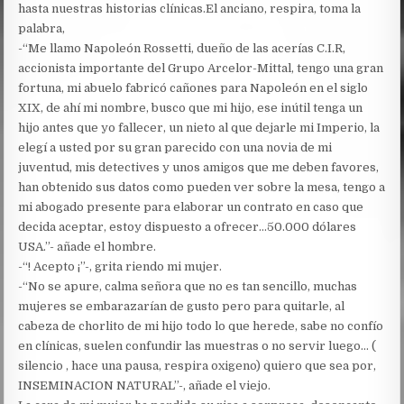
hasta nuestras historias clínicas.El anciano, respira, toma la
palabra,
-“Me llamo Napoleón Rossetti, dueño de las acerías C.I.R,
accionista importante del Grupo Arcelor-Mittal, tengo una gran
fortuna, mi abuelo fabricó cañones para Napoleón en el siglo
XIX, de ahí mi nombre, busco que mi hijo, ese inútil tenga un
hijo antes que yo fallecer, un nieto al que dejarle mi Imperio, la
elegí a usted por su gran parecido con una novia de mi
juventud, mis detectives y unos amigos que me deben favores,
han obtenido sus datos como pueden ver sobre la mesa, tengo a
mi abogado presente para elaborar un contrato en caso que
decida aceptar, estoy dispuesto a ofrecer…50.000 dólares
USA.”- añade el hombre.
-“! Acepto ¡”-, grita riendo mi mujer.
-“No se apure, calma señora que no es tan sencillo, muchas
mujeres se embarazarían de gusto pero para quitarle, al
cabeza de chorlito de mi hijo todo lo que herede, sabe no confío
en clínicas, suelen confundir las muestras o no servir luego… (
silencio , hace una pausa, respira oxigeno) quiero que sea por,
INSEMINACION NATURAL”-, añade el viejo.