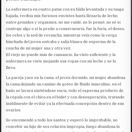
La enfermera en cuatro patas con su falda levantada y su tanga
bajada, recibía mis furiosos envistes hasta llenarla de leche,
entre gemidos y orgasmos, no me cuidé, no lo pensé, no sé si
contraje algo o si la preñe a consecuencia, fue la furia, el deseo,
los celos y la sed de revancha, mientras veía como la verga
hinchada del joven entraba y salía blanca de esperma de la
concha de mi mujer una y otra vez.
El viejo no puede más de cansancio, ha visto suficiente y la
enfermera se viste mojando sus ropas con mi leche y se lo
lleva.
La pareja yace en la cama, el joven dormido, mi mujer abandona
la cama,dejando un camino de goteo de fluído masculino, en el
baño se lavará sintiéndose sucia, todo el esperma producto de
la cópula con el chico,en el bidet y con desesperación, tratando
inútilmente de evitar ya la efectuada concepción dentro de sus
ovarios.
Se encomendó a todo los santos y esperó lo improbable, no
concebir un hijo de sea relación impropia, luego abandona la