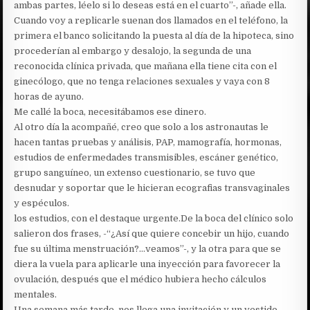
ambas partes, léelo si lo deseas está en el cuarto”-, añade ella.
Cuando voy a replicarle suenan dos llamados en el teléfono, la
primera el banco solicitando la puesta al día de la hipoteca, sino
procederían al embargo y desalojo, la segunda de una
reconocida clínica privada, que mañana ella tiene cita con el
ginecólogo, que no tenga relaciones sexuales y vaya con 8
horas de ayuno.
Me callé la boca, necesitábamos ese dinero.
Al otro día la acompañé, creo que solo a los astronautas le
hacen tantas pruebas y análisis, PAP, mamografía, hormonas,
estudios de enfermedades transmisibles, escáner genético,
grupo sanguíneo, un extenso cuestionario, se tuvo que
desnudar y soportar que le hicieran ecografias transvaginales
y espéculos.
los estudios, con el destaque urgente.De la boca del clínico solo
salieron dos frases, -“¿Así que quiere concebir un hijo, cuando
fue su última menstruación?…veamos”-, y la otra para que se
diera la vuela para aplicarle una inyección para favorecer la
ovulación, después que el médico hubiera hecho cálculos
mentales.
Una semana más tarde, nos llega una invitación y un vestido