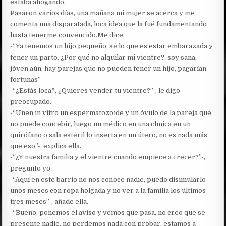
estaba ahogando.
Pasáron varios días, una mañana mi mujer se acerca y me
comenta una disparatada, loca idea que la fué fundamentando
hasta tenerme convencido.Me dice:
-“Ya tenemos un hijo pequeño, sé lo que es estar embarazada y
tener un parto, ¿Por qué no alquilar mi vientre?, soy sana,
jóven aún, hay parejas que no pueden tener un hijo, pagarían
fortunas”-
-“¿Estás loca?, ¿Quieres vender tu vientre?”-, le digo
preocupado.
-“Unen in vitro un espermatozoide y un óvulo de la pareja que
no puede concebir, luego un médico en una clínica en un
quirófano o sala estéril lo inserta en mí útero, no es nada más
que eso”-, explica ella.
-“¿Y nuestra familia y el vientre cuando empiece a crecer?”-,
pregunto yo.
-“Aquí en este barrio no nos conoce nadie, puedo disimularlo
unos meses con ropa holgada y no ver a la familia los últimos
tres meses”-, añade ella.
-“Bueno, ponemos el aviso y vemos que pasa, no creo que se
presente nadie, no perdemos nada con probar, estamos a