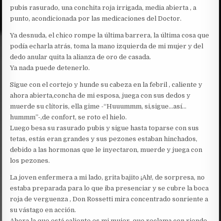
pubis rasurado, una conchita roja irrigada, media abierta , a
punto, acondicionada por las medicaciones del Doctor.
Ya desnuda, el chico rompe la última barrera, la última cosa que
podía echarla atrás, toma la mano izquierda de mi mujer y del
dedo anular quita la alianza de oro de casada.
Ya nada puede detenerlo.
Sigue con el cortejo y hunde su cabeza en la febril , caliente y
ahora abierta,concha de mi esposa, juega con sus dedos y
muerde su clítoris, ella gime -“Huuummm, si,sigue…así…
hummm”-,de confort, se roto el hielo.
Luego besa su rasurado pubis y sigue hasta toparse con sus
tetas, estás eran grandes y sus pezones estaban hinchados,
debido a las hormonas que le inyectaron, muerde y juega con
los pezones.
La joven enfermera a mi lado, grita bajito ¡Ah!, de sorpresa, no
estaba preparada para lo que iba presenciar y se cubre la boca
roja de verguenza , Don Rossetti mira concentrado sonriente a
su vástago en acción.
Ahora la que está caliente es mi mujer, que reclama con riendo