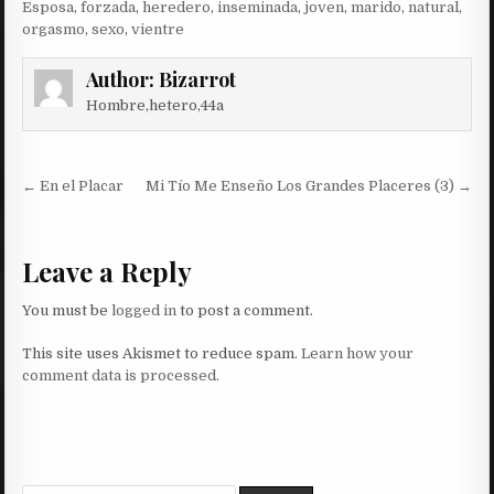
Esposa
,
forzada
,
heredero
,
inseminada
,
joven
,
marido
,
natural
,
orgasmo
,
sexo
,
vientre
Author:
Bizarrot
Hombre,hetero,44a
Post
← En el Placar
Mi Tío Me Enseño Los Grandes Placeres (3) →
navigation
Leave a Reply
You must be
logged in
to post a comment.
This site uses Akismet to reduce spam.
Learn how your
comment data is processed.