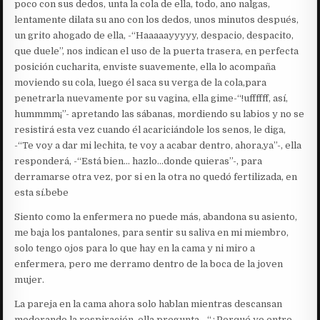
poco con sus dedos, unta la cola de ella, todo, ano nalgas,
lentamente dilata su ano con los dedos, unos minutos después,
un grito ahogado de ella, -“Haaaaayyyyy, despacio, despacito,
que duele”, nos indican el uso de la puerta trasera, en perfecta
posición cucharita, enviste suavemente, ella lo acompaña
moviendo su cola, luego él saca su verga de la cola,para
penetrarla nuevamente por su vagina, ella gime-“!uffffff, así,
hummmm¡”- apretando las sábanas, mordiendo su labios y no se
resistirá esta vez cuando él acariciándole los senos, le diga,
-“Te voy a dar mi lechita, te voy a acabar dentro, ahora,ya”-, ella
responderá, -“Está bien… hazlo…donde quieras”-, para
derramarse otra vez, por si en la otra no quedó fertilizada, en
esta sí.bebe
Siento como la enfermera no puede más, abandona su asiento,
me baja los pantalones, para sentir su saliva en mi miembro,
solo tengo ojos para lo que hay en la cama y ni miro a
enfermera, pero me derramo dentro de la boca de la joven
mujer.
La pareja en la cama ahora solo hablan mientras descansan
moderando la respiración, ella pregunta, -“¿Porqué yo entre