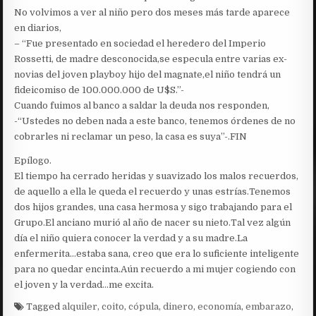
No volvimos a ver al niño pero dos meses más tarde aparece
en diarios,
– “Fue presentado en sociedad el heredero del Imperio
Rossetti, de madre desconocida,se especula entre varias ex-
novias del joven playboy hijo del magnate,el niño tendrá un
fideicomiso de 100.000.000 de U$S.”-
Cuando fuimos al banco a saldar la deuda nos responden,
-“Ustedes no deben nada a este banco, tenemos órdenes de no
cobrarles ni reclamar un peso, la casa es suya”-.FIN
Epílogo.
El tiempo ha cerrado heridas y suavizado los malos recuerdos,
de aquello a ella le queda el recuerdo y unas estrías.Tenemos
dos hijos grandes, una casa hermosa y sigo trabajando para el
Grupo.El anciano murió al año de nacer su nieto.Tal vez algún
día el niño quiera conocer la verdad y a su madre.La
enfermerita…estaba sana, creo que era lo suficiente inteligente
para no quedar encinta.Aún recuerdo a mi mujer cogiendo con
el joven y la verdad…me excita.
Tagged
alquiler
,
coito
,
cópula
,
dinero
,
economía
,
embarazo
,