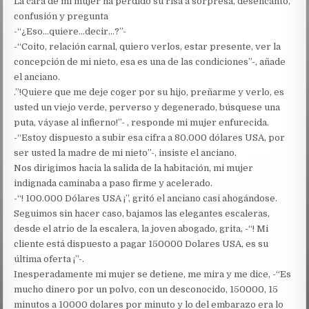
La cara de mi mujer ha perdido su risa a sorpresa, desencanto,
confusión y pregunta
-“¿Eso…quiere…decir…?”-
-“Coito, relación carnal, quiero verlos, estar presente, ver la
concepción de mi nieto, esa es una de las condiciones”-, añade
el anciano.
.”!Quiere que me deje coger por su hijo, preñarme y verlo, es
usted un viejo verde, perverso y degenerado, búsquese una
puta, váyase al infierno!”- , responde mi mujer enfurecida.
-“Estoy dispuesto a subir esa cifra a 80.000 dólares USA, por
ser usted la madre de mi nieto”-, insiste el anciano.
Nos dirigimos hacia la salida de la habitación, mi mujer
indignada caminaba a paso firme y acelerado.
-“! 100.000 Dólares USA ¡”, gritó el anciano casi ahogándose.
Seguimos sin hacer caso, bajamos las elegantes escaleras,
desde el atrio de la escalera, la joven abogado, grita, -“! Mi
cliente está dispuesto a pagar 150000 Dolares USA, es su
última oferta ¡”-.
Inesperadamente mi mujer se detiene, me mira y me dice, -“Es
mucho dinero por un polvo, con un desconocido, 150000, 15
minutos a 10000 dolares por minuto y lo del embarazo era lo