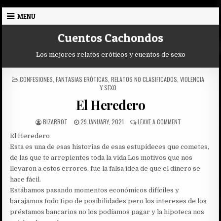
Skip
MENU
to
content
Cuentos Cachondos
Los mejores relatos eróticos y cuentos de sexo
POSTED
CONFESIONES
,
FANTASIAS ERÓTICAS
,
RELATOS NO CLASIFICADOS
,
VIOLENCIA
IN
Y SEXO
El Heredero
AUTHOR:
PUBLISHED
ON
BIZARROT
29 JANUARY, 2021
LEAVE A COMMENT
DATE:
EL
El Heredero
HEREDERO
Esta es una de esas historias de esas estupideces que cometes,
de las que te arrepientes toda la vida.Los motivos que nos
llevaron a estos errores, fue la falsa idea de que el dinero se
hace fácil.
Estábamos pasando momentos económicos difíciles y
barajamos todo tipo de posibilidades pero los intereses de los
préstamos bancarios no los podíamos pagar y la hipoteca nos