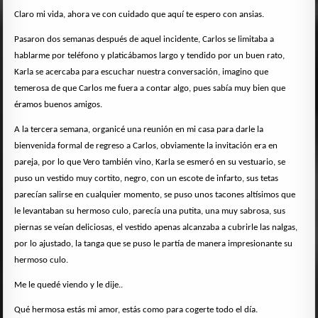
Claro mi vida, ahora ve con cuidado que aquí te espero con ansias.
Pasaron dos semanas después de aquel incidente, Carlos se limitaba a
hablarme por teléfono y platicábamos largo y tendido por un buen rato,
Karla se acercaba para escuchar nuestra conversación, imagino que
temerosa de que Carlos me fuera a contar algo, pues sabía muy bien que
éramos buenos amigos.
A la tercera semana, organicé una reunión en mi casa para darle la
bienvenida formal de regreso a Carlos, obviamente la invitación era en
pareja, por lo que Vero también vino, Karla se esmeró en su vestuario, se
puso un vestido muy cortito, negro, con un escote de infarto, sus tetas
parecían salirse en cualquier momento, se puso unos tacones altísimos que
le levantaban su hermoso culo, parecía una putita, una muy sabrosa, sus
piernas se veían deliciosas, el vestido apenas alcanzaba a cubrirle las nalgas,
por lo ajustado, la tanga que se puso le partía de manera impresionante su
hermoso culo.
Me le quedé viendo y le dije..
Qué hermosa estás mi amor, estás como para cogerte todo el día.