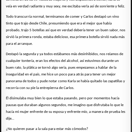
veía en verdad radiante y muy sexy, me excitaba verla así de sonriente y feliz.
Todo transcurría normal, terminamos de comer y Carlos destapó un vino
tinto que trajo desde Chile, presumiendo que era el mejor que había
probado, trajo 5 botellas así que en verdad debería tener un buen sabor, nos
sirvió la primera ronda, estaba delicioso, esa primera botella sirvió nada más
para el arranque.
Destapó la segunda y ya todos estábamos más desinhibidos, nos reíamos de
cualquier tontería, eran los efectos del alcohol, así estuvimos durante un
buen rato, la plática se tornó algo seria, pues empezamos a hablar de la
inseguridad en el país, me hice un poco para atrás para tener un mejor
panorama de todos y pude notar como Karla se había quitado las zapatillas y
recorría con su pie la entrepierna de Carlos.
Él disimulaba muy bien lo que estaba pasando, pero por momentos hacía
pausas que duraban algunos segundos, me imagino que disfrutaba lo que le
hacía mi mujer enfrente de su esposa y enfrente mío, a manera de prueba les
dije…
¿No quieren pasar a la sala para estar más cómodos?