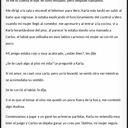
Ya me di cuenta le dije, en tono enojado, pero después hablamos.
Me dirigí a la sala y encendí el televisor para Vero, Karla más tardó en subir al
baño que regresar, le estaba explicando el funcionamiento del control a Vero
cuando mi mujer llegó al comedor, me apresuré y al entrar a la cocina, vi a
Karla levantándose del piso, al parecer le estaba dando una mamada a
Carlos, el labial que utilizaba en esos labios carnosos mí mujer se corrió un
poco.
Mi amigo estaba rojo y muy acalorado, ¿están bien?, les dije
¿Se te cayó algo al piso mi vida? Le pregunté a Karla.
Sí mi amor, se cayó una carta, pero ya la levanté, se sentó otra vez mientras
se acomodaba su vestido.
Se te corrió el labial, le dije,
S-sí es que al tomar el vino me quedó un poco fuera de la boca, me contestó
algo dudosa.
Comenzamos a jugar y yo gané las primeras partidas, Karla no entendía muy
bien el juego y Carlos se dejaba ganar yo creo por lástima, mi mujer seguía