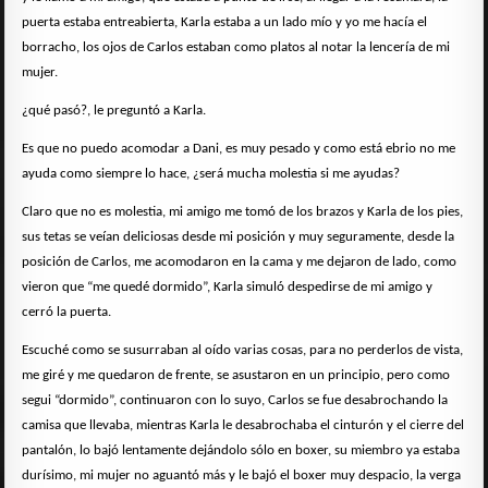
puerta estaba entreabierta, Karla estaba a un lado mío y yo me hacía el
borracho, los ojos de Carlos estaban como platos al notar la lencería de mi
mujer.
¿qué pasó?, le preguntó a Karla.
Es que no puedo acomodar a Dani, es muy pesado y como está ebrio no me
ayuda como siempre lo hace, ¿será mucha molestia si me ayudas?
Claro que no es molestia, mi amigo me tomó de los brazos y Karla de los pies,
sus tetas se veían deliciosas desde mi posición y muy seguramente, desde la
posición de Carlos, me acomodaron en la cama y me dejaron de lado, como
vieron que “me quedé dormido”, Karla simuló despedirse de mi amigo y
cerró la puerta.
Escuché como se susurraban al oído varias cosas, para no perderlos de vista,
me giré y me quedaron de frente, se asustaron en un principio, pero como
segui “dormido”, continuaron con lo suyo, Carlos se fue desabrochando la
camisa que llevaba, mientras Karla le desabrochaba el cinturón y el cierre del
pantalón, lo bajó lentamente dejándolo sólo en boxer, su miembro ya estaba
durísimo, mi mujer no aguantó más y le bajó el boxer muy despacio, la verga