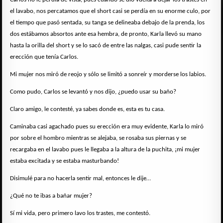
el lavabo, nos percatamos que el short casi se perdía en su enorme culo, por
el tiempo que pasó sentada, su tanga se delineaba debajo de la prenda, los
dos estábamos absortos ante esa hembra, de pronto, Karla llevó su mano
hasta la orilla del short y se lo sacó de entre las nalgas, casi pude sentir la
erección que tenía Carlos.
Mi mujer nos miró de reojo y sólo se limitó a sonreír y morderse los labios.
Como pudo, Carlos se levantó y nos dijo, ¿puedo usar su baño?
Claro amigo, le contesté, ya sabes donde es, esta es tu casa.
Caminaba casi agachado pues su erección era muy evidente, Karla lo miró
por sobre el hombro mientras se alejaba, se rosaba sus piernas y se
recargaba en el lavabo pues le llegaba a la altura de la puchita, ¡mi mujer
estaba excitada y se estaba masturbando!
Disimulé para no hacerla sentir mal, entonces le dije…
¿Qué no te ibas a bañar mujer?
Sí mi vida, pero primero lavo los trastes, me contestó.