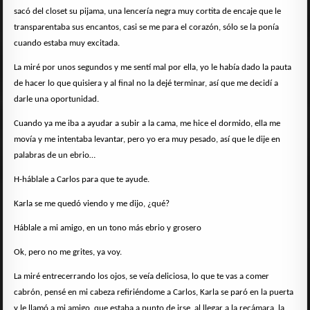
sacó del closet su pijama, una lencería negra muy cortita de encaje que le
transparentaba sus encantos, casi se me para el corazón, sólo se la ponía
cuando estaba muy excitada.
La miré por unos segundos y me sentí mal por ella, yo le había dado la pauta
de hacer lo que quisiera y al final no la dejé terminar, así que me decidí a
darle una oportunidad.
Cuando ya me iba a ayudar a subir a la cama, me hice el dormido, ella me
movía y me intentaba levantar, pero yo era muy pesado, así que le dije en
palabras de un ebrio…
H-háblale a Carlos para que te ayude.
Karla se me quedó viendo y me dijo, ¿qué?
Háblale a mi amigo, en un tono más ebrio y grosero
Ok, pero no me grites, ya voy.
La miré entrecerrando los ojos, se veía deliciosa, lo que te vas a comer
cabrón, pensé en mi cabeza refiriéndome a Carlos, Karla se paró en la puerta
y le llamó a mi amigo, que estaba a punto de irse, al llegar a la recámara, la