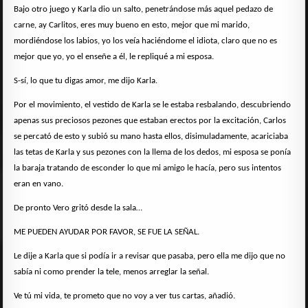
Bajo otro juego y Karla dio un salto, penetrándose más aquel pedazo de
carne, ay Carlitos, eres muy bueno en esto, mejor que mi marido,
mordiéndose los labios, yo los veía haciéndome el idiota, claro que no es
mejor que yo, yo el enseñe a él, le repliqué a mi esposa.
S-sí, lo que tu digas amor, me dijo Karla.
Por el movimiento, el vestido de Karla se le estaba resbalando, descubriendo
apenas sus preciosos pezones que estaban erectos por la excitación, Carlos
se percató de esto y subió su mano hasta ellos, disimuladamente, acariciaba
las tetas de Karla y sus pezones con la llema de los dedos, mi esposa se ponía
la baraja tratando de esconder lo que mi amigo le hacía, pero sus intentos
eran en vano.
De pronto Vero gritó desde la sala…
ME PUEDEN AYUDAR POR FAVOR, SE FUE LA SEÑAL.
Le dije a Karla que si podía ir a revisar que pasaba, pero ella me dijo que no
sabía ni como prender la tele, menos arreglar la señal.
Ve tú mi vida, te prometo que no voy a ver tus cartas, añadió.