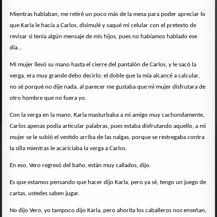
Mientras hablaban, me retiré un poco más de la mesa para poder apreciar lo
que Karla le hacía a Carlos, disimulé y saqué mi celular con el pretexto de
revisar si tenía algún mensaje de mis hijos, pues no habíamos hablado ese
día…
Mi mujer llevó su mano hasta el cierre del pantalón de Carlos, y le sacó la
verga, era muy grande debo decirlo, el doble que la mía alcancé a calcular,
no sé porqué no dije nada, al parecer me gustaba que mi mujer disfrutara de
otro hombre que no fuera yo.
Con la verga en la mano, Karla masturbaba a mi amigo muy cachondamente,
Carlos apenas podía articular palabras, pues estaba disfrutando aquello, a mi
mujer se le subió el vestido arriba de las nalgas, porque se restregaba contra
la silla mientras le acariciaba la verga a Carlos.
En eso, Vero regresó del baño, están muy callados, dijo.
Es que estamos pensando que hacer dijo Karla, pero ya sé, tengo un juego de
cartas, ustedes saben jugar.
No dijo Vero, yo tampoco dijo Karla, pero ahorita los caballeros nos enseñan,