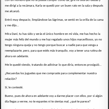
con un hombre que no te puede cumplir como tal, giré mi silla de ruedas y
me dirigí a la recámara, Karla se quedó por un buen rato en la sala y después
me alcanzó.
Entró muy despacio, limpiándose las lágrimas, se sentó en la orilla de la cama
y me dijo…
Mira Dani, tu has sido y serás el único hombre en mi vida, me has hecho la
mujer más feliz del mundo y me haz regalado unos hijos maravillosos, yo no
tengo ninguna queja y no tengo porque buscar a nadie para que venga a
reemplazarte, pero, para que estés más tranquilo, voy a tener una rutina de
ahora en adelante.
Me le quedé viendo, tratando de adivinar lo que diría, entonces prosiguió…
¿Recuerdas los juguetes que me compraste para complementar nuestra
relación?
Sí, le contesté.
Bueno, pues de ahora en adelante voy a darme placer con ellos, por si algún
día llegas a verme, no te espantes ni te sientas mal, ¿qué te parece?