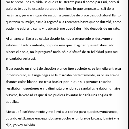
No te preocupes mi vida, se que es frustrante para ti como para mí, pero si
quieres te doy tu espacio para que termines lo que empezaste, salí de la
recámara, pero en lugar de escuchar gemidos de placer, escuchaba el llanto
que tenía mi mujer, ese día regresé a la recámara hasta que se durmió, como
pude me subí a la cama y la abracé, me quedé dormido después de un rato.
Al amanecer, Karla ya estaba despierta, había preparado el desayuno y
estaba un tanto contenta, no pude más que imaginar que se había dado
placer ella sola, no le pregunté nada, sólo disfruté de su felicidad pues me
encantaba verla así.
Traía puesto un short de algodón blanco tipo cachetero, se le metía entre su
inmenso culo, su tanga negra se le marcaba perfectamente, su blusa era de
tirantes color blanco, no traía brasier por lo que sus pezones rosados
resaltaban juguetones en la diminuta prenda, sus sandalias le daban un aire
playero, la verdad es que si me pudiera levantar le daría una cogida de
aquellas.
Me saludó cariñosamente y me llevó a la cocina para que desayunáramos,
cuando estábamos empezando, se escuchó el timbre de la casa, la miré y le
dije, yo voy mi vida.