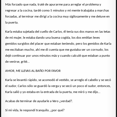
Más forzado que nada, traté de apurarme para arreglar el problema y
regresar a la cocina, tardé como 5 minutos y mi mente trabajaba a marchas
forzadas, al terminar me dirigí a la cocina muy sigilosamente y me detuve en
la puerta.
Karla estaba sujetada del cuello de Carlos, él tenía sus dos manos en las tetas
de mi mujer, le estaba dando una buena cogida, los dos emitían leves
gemidos surgidos del placer que estaban teniendo, pero los gemidos de Karla
me excitaban mucho, ahí me di cuenta que me gustaba ser un cornudo, los
dejé continuar por unos minutos más y cuando calculé que estaban a punto
de venirse, grité…
AMOR, ME LLEVAS AL BAÑO POR FAVOR
Karla se levantó rápido, se acomodó el vestido, se arreglo el cabello y se secó
el sudor, Carlos sólo se guardó la verga y se secó un poco el sudor, entonces,
Karla salió y yo estaba en la entrada de la puerta, me miró y me dijo…
Acabas de terminar de ayudarle a Vero ¿verdad?.
Sí mi vida, le respondí tranquilo, ¿por qué?