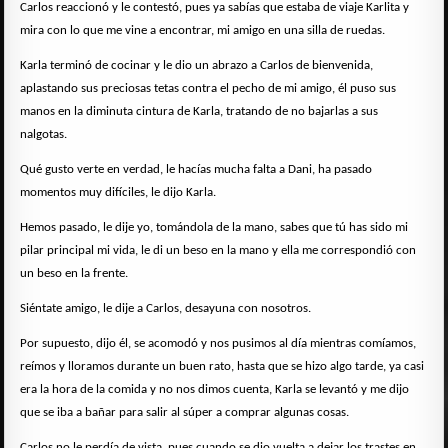
Carlos reaccionó y le contestó, pues ya sabías que estaba de viaje Karlita y
mira con lo que me vine a encontrar, mi amigo en una silla de ruedas.
Karla terminó de cocinar y le dio un abrazo a Carlos de bienvenida,
aplastando sus preciosas tetas contra el pecho de mi amigo, él puso sus
manos en la diminuta cintura de Karla, tratando de no bajarlas a sus
nalgotas.
Qué gusto verte en verdad, le hacías mucha falta a Dani, ha pasado
momentos muy difíciles, le dijo Karla.
Hemos pasado, le dije yo, tomándola de la mano, sabes que tú has sido mi
pilar principal mi vida, le di un beso en la mano y ella me correspondió con
un beso en la frente.
Siéntate amigo, le dije a Carlos, desayuna con nosotros.
Por supuesto, dijo él, se acomodó y nos pusimos al día mientras comíamos,
reímos y lloramos durante un buen rato, hasta que se hizo algo tarde, ya casi
era la hora de la comida y no nos dimos cuenta, Karla se levantó y me dijo
que se iba a bañar para salir al súper a comprar algunas cosas.
Carlos no le perdía de vista, pues cuando se dio vuelta a dejar los trastes en