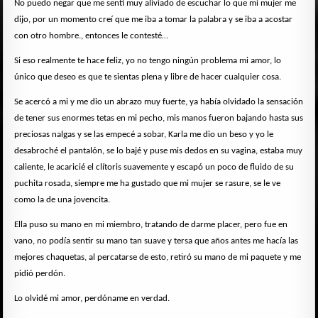
No puedo negar que me sentí muy aliviado de escuchar lo que mi mujer me
dijo, por un momento creí que me iba a tomar la palabra y se iba a acostar
con otro hombre., entonces le contesté…
Si eso realmente te hace feliz, yo no tengo ningún problema mi amor, lo
único que deseo es que te sientas plena y libre de hacer cualquier cosa.
Se acercó a mi y me dio un abrazo muy fuerte, ya había olvidado la sensación
de tener sus enormes tetas en mi pecho, mis manos fueron bajando hasta sus
preciosas nalgas y se las empecé a sobar, Karla me dio un beso y yo le
desabroché el pantalón, se lo bajé y puse mis dedos en su vagina, estaba muy
caliente, le acaricié el clítoris suavemente y escapó un poco de fluido de su
puchita rosada, siempre me ha gustado que mi mujer se rasure, se le ve
como la de una jovencita.
Ella puso su mano en mi miembro, tratando de darme placer, pero fue en
vano, no podía sentir su mano tan suave y tersa que años antes me hacía las
mejores chaquetas, al percatarse de esto, retiró su mano de mi paquete y me
pidió perdón.
Lo olvidé mi amor, perdóname en verdad.