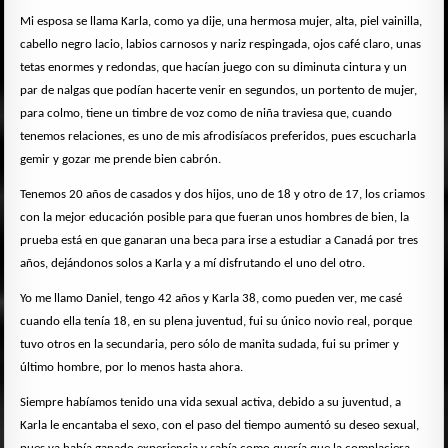
Mi esposa se llama Karla, como ya dije, una hermosa mujer, alta, piel vainilla,
cabello negro lacio, labios carnosos y nariz respingada, ojos café claro, unas
tetas enormes y redondas, que hacían juego con su diminuta cintura y un
par de nalgas que podían hacerte venir en segundos, un portento de mujer,
para colmo, tiene un timbre de voz como de niña traviesa que, cuando
tenemos relaciones, es uno de mis afrodisíacos preferidos, pues escucharla
gemir y gozar me prende bien cabrón.
Tenemos 20 años de casados y dos hijos, uno de 18 y otro de 17, los criamos
con la mejor educación posible para que fueran unos hombres de bien, la
prueba está en que ganaran una beca para irse a estudiar a Canadá por tres
años, dejándonos solos a Karla y a mí disfrutando el uno del otro.
Yo me llamo Daniel, tengo 42 años y Karla 38, como pueden ver, me casé
cuando ella tenía 18, en su plena juventud, fui su único novio real, porque
tuvo otros en la secundaria, pero sólo de manita sudada, fui su primer y
último hombre, por lo menos hasta ahora.
Siempre habíamos tenido una vida sexual activa, debido a su juventud, a
Karla le encantaba el sexo, con el paso del tiempo aumentó su deseo sexual,