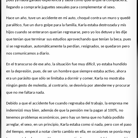
pues ya había ganado experiencia y sabía como quería que la complaciera,
llegando a comprarle juguetes sexuales para complementar el sexo.
Hace un año, tuve un accidente en mi auto, choqué contra un muro y quedé
paralítico, fue un duro golpe para la familia, Karla estaba destrozada y mis
hijos cuando se enteraron querían regresarse, pero yo los detuve y les dije
que tenían que terminar sus estudios aprovechando que tenían la beca, pues
si se regresaban, automáticamente la perdían, resignados, se quedaron pero
nos comunicamos a diario.
En el transcurso de ese año, la situación fue muy difícil, yo estaba hundido
en la depresión, pues, de ser un hombre que siempre estaba activo, ahora
era un parásito que sólo se limitaba a dormir y comer, Karla no mostraba
ningún gesto de molestia, al contrario, se desvivía por atenderme y procurar
que no me faltara nada.
Debido a que el accidente fue cuando regresaba del trabajo, la empresa me
indemnizó muy bien, además de que la pensión me la pagan al 100%, no
tenemos problemas económicos, pero hay un tema que no había podido
arreglar, el sexo, en un principio, Karla estaba como si nada, pero con el paso
del tiempo, empecé a notar cierto cambio en ella, en ocasiones se ponía muy