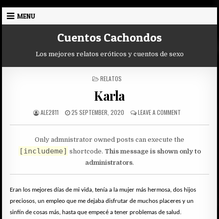
Skip
MENU
to
content
Cuentos Cachondos
Los mejores relatos eróticos y cuentos de sexo
POSTED
RELATOS
IN
Karla
AUTHOR:
PUBLISHED
ON
ALE2811
25 SEPTEMBER, 2020
LEAVE A COMMENT
DATE:
KARLA
Only admnistrator owned posts can execute the
[includeme]
shortcode.
This message is shown only to
administrators
.
Eran los mejores días de mi vida, tenía a la mujer más hermosa, dos hijos
preciosos, un empleo que me dejaba disfrutar de muchos placeres y un
sinfín de cosas más, hasta que empecé a tener problemas de salud.