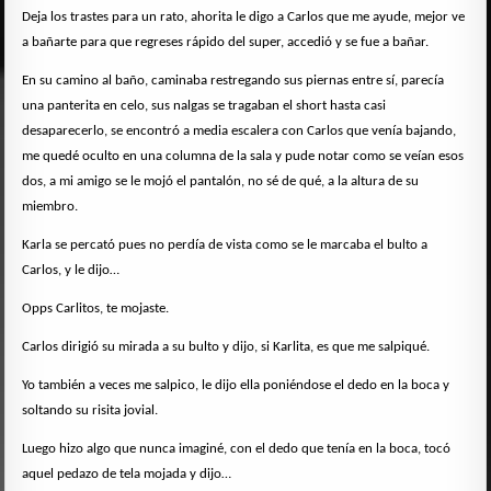
Deja los trastes para un rato, ahorita le digo a Carlos que me ayude, mejor ve
a bañarte para que regreses rápido del super, accedió y se fue a bañar.
En su camino al baño, caminaba restregando sus piernas entre sí, parecía
una panterita en celo, sus nalgas se tragaban el short hasta casi
desaparecerlo, se encontró a media escalera con Carlos que venía bajando,
me quedé oculto en una columna de la sala y pude notar como se veían esos
dos, a mi amigo se le mojó el pantalón, no sé de qué, a la altura de su
miembro.
Karla se percató pues no perdía de vista como se le marcaba el bulto a
Carlos, y le dijo…
Opps Carlitos, te mojaste.
Carlos dirigió su mirada a su bulto y dijo, si Karlita, es que me salpiqué.
Yo también a veces me salpico, le dijo ella poniéndose el dedo en la boca y
soltando su risita jovial.
Luego hizo algo que nunca imaginé, con el dedo que tenía en la boca, tocó
aquel pedazo de tela mojada y dijo…