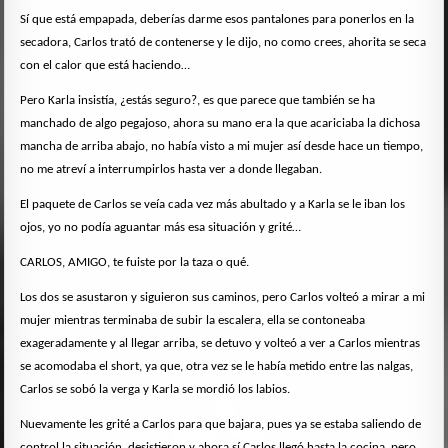
Sí que está empapada, deberías darme esos pantalones para ponerlos en la
secadora, Carlos trató de contenerse y le dijo, no como crees, ahorita se seca
con el calor que está haciendo…
Pero Karla insistía, ¿estás seguro?, es que parece que también se ha
manchado de algo pegajoso, ahora su mano era la que acariciaba la dichosa
mancha de arriba abajo, no había visto a mi mujer así desde hace un tiempo,
no me atreví a interrumpirlos hasta ver a donde llegaban.
El paquete de Carlos se veía cada vez más abultado y a Karla se le iban los
ojos, yo no podía aguantar más esa situación y grité…
CARLOS, AMIGO, te fuiste por la taza o qué.
Los dos se asustaron y siguieron sus caminos, pero Carlos volteó a mirar a mi
mujer mientras terminaba de subir la escalera, ella se contoneaba
exageradamente y al llegar arriba, se detuvo y volteó a ver a Carlos mientras
se acomodaba el short, ya que, otra vez se le había metido entre las nalgas,
Carlos se sobó la verga y Karla se mordió los labios.
Nuevamente les grité a Carlos para que bajara, pues ya se estaba saliendo de
control la situación, desistieron y ahora sí Carlos llegó hasta la cocina, pero