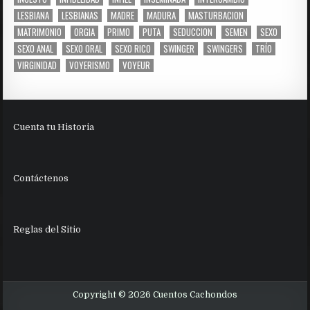
LESBIANA
LESBIANAS
MADRE
MADURA
MASTURBACION
MATRIMONIO
ORGIA
PRIMO
PUTA
SEDUCCION
SEMEN
SEXO
SEXO ANAL
SEXO ORAL
SEXO RICO
SWINGER
SWINGERS
TRÍO
VIRGINIDAD
VOYERISMO
VOYEUR
Cuenta tu Historia
Contáctenos
Reglas del Sitio
Copyright © 2026 Cuentos Cachondos