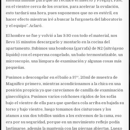
sistema inmune para que no rechace el inserto y Pregnyl, FSH,
en el vientre cerca de los ovarios, para acelerar la ovulación,
esto tardará una hora, pues suponemos que no es estéril, en
hacer efecto mientras iré a buscar la furgoneta del laboratorio
y el equipo”. Aclaró.
El hombre se fue y volvió a las 3:30 con todo el material, nos
llevo 15 minutos descargarlo y montarlo en la cocina del
apartamento. Subimos una bombona (garrafa) de N2 (nitrógeno
líquido) con el esperma congelado, un baño termostatizable, un
microscopio, una lámpara de examinación y algunas cosas más
pequeñas.
Pusimos a descongelar en el baño a 37º, 20ml de muestra de
Magnífico primero, mientras acondicionamos a la chica en una
posición propicia ya que carecíamos de camilla de examinación
ginecológica. Pusimos varios colchones rígidos de los sofás
bajo el vientre de ella para que quedara cola arriba en bajada su
torso y bajo vientre, luego tomamos dos cinturones y los
atamos a sus dos tobillos unidos a los extremos de la cama, eso
era por su seguridad, porque en un movimiento reflejo podía
lastimarse, además la mantenía con las piernas abiertas. Luego