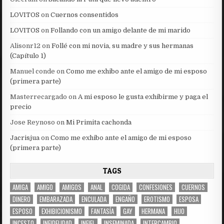
LOVITOS
on
Cuernos consentidos
LOVITOS
on
Follando con un amigo delante de mi marido
Alisonr12
on
Follé con mi novia, su madre y sus hermanas
(Capítulo 1)
Manuel conde
on
Como me exhibo ante el amigo de mi esposo
(primera parte)
Masterrecargado
on
A mi esposo le gusta exhibirme y paga el
precio
Jose Reynoso
on
Mi Primita cachonda
Jacrisjua
on
Como me exhibo ante el amigo de mi esposo
(primera parte)
TAGS
AMIGA
AMIGO
AMIGOS
ANAL
COGIDA
CONFESIONES
CUERNOS
DINERO
EMBARAZADA
ENCULADA
ENGAÑO
EROTISMO
ESPOSA
ESPOSO
EXHIBICIONISMO
FANTASÍA
GAY
HERMANA
HIJO
INCESTO
INFIDELIDAD
INFIEL
INSEMINADA
INTERCAMBIO