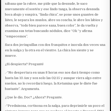
sábana que la cubre, me pide que la desnude, le saco
nuevamente el sostén y ese lindo tanga, la observa desnuda
boca abajo y suspira, “linda chica”, se pone unos guantes de
látex, le separa los muslos, abre su concha, le abre los labios y
observa, “todo bien parece sana, buen color”, le da vuelta y
examina sus tetas buscando nódulos, dice “Ok “y afirma
“empecemos”.
Saca dos jeringuillas con dos frasquitos e inocula dos veces una
en la nalga y la otra en el vientre. La chica los siente y se
mueve.
¿Si despierta? Pregunté
.-“No despertara en unas 8 horas eso nos dará tiempo como
hasta las 10 Am y son solo las 02:15 y aunque viera algo entre
sueños, no lo recordará luego, la Ketamina que le diste fue
bastante”. Argumenta.
¿Que le dio, Doc? ¿Ahora? Pregunte.
-“Prednisona, cortisona en la nalga, para deprimirle un poco el