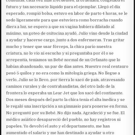
consultas, cada vez más frecuentes, la ordeñaba, congelaba el
futuro y tan necesario líquido para el ejemplar. Llegó el día
esperado, rompió bolsa, estuvo en labor de parto 4 horas, se le
sedo ligeramente para que estuviera como borracha cuando
diera a luz, se espero a que su vagina hubiera dilatado al
máximo, un goteo de oxitocina ayudó, Julio vino desde la ciudad
a ayudar y hacerse cargo, junto a dos enfermeras. Tras gritar
mucho y tener que usar fórceps, la chica pario nuestra
criatura, no lo vio ni escucho y si preguntaba por él o se
arrepentía, teníamos un Bebé normal de un Orfanato que lo
habían abandonado, un par de días antes. Nuestro real centauro
pesó 5 quilos y no era como la mitología griega. No llegue a
verlo, Julio se lo llevo, por tierra lo sacó de país, atravesando
caminos rurales y de contrabandistas, del otro lado de la
frontera lo esperaba un Lear Jet que los sacó del continente.
Dos meses después del parto la chica tenía el alta ´medica y se
le regaló una inscripción a un gimnasio para ponerse en forma.
No preguntó por su Bebé. No dijo nada. Agradeció y se fue. El
médico asiático desapareció del pueblo, no hay registros ni
papeles. Yo devolví el auto y el departamento, me han
aumentado el salario y me han destinado a ayudar u otro