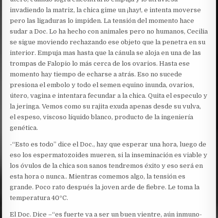
invadiendo la matriz, la chica gime un ¡hay!, e intenta moverse
pero las ligaduras lo impiden. La tensión del momento hace
sudar a Doc. Lo ha hecho con animales pero no humanos, Cecilia
se sigue moviendo rechazando ese objeto que la penetra en su
interior. Empuja mas hasta que la cánula se aloja en una de las
trompas de Falopio lo más cerca de los ovarios. Hasta ese
momento hay tiempo de echarse a atrás. Eso no sucede
presiona el embolo y todo el semen equino inunda, ovarios,
útero, vagina e intentara fecundar a la chica. Quita el especulo y
la jeringa. Vemos como su rajita exuda apenas desde su vulva,
el espeso, viscoso líquido blanco, producto de la ingeniería
genética.
-“Esto es todo” dice el Doc., hay que esperar una hora, luego de
eso los espermatozoides mueren, si la inseminación es viable y
los óvulos de la chica son sanos tendremos éxito y eso será en
esta hora o nunca.. Mientras comemos algo, la tensión es
grande. Poco rato después la joven arde de fiebre. Le toma la
temperatura 40ºC.
El Doc. Dice –“es fuerte va a ser un buen vientre, aún inmuno-