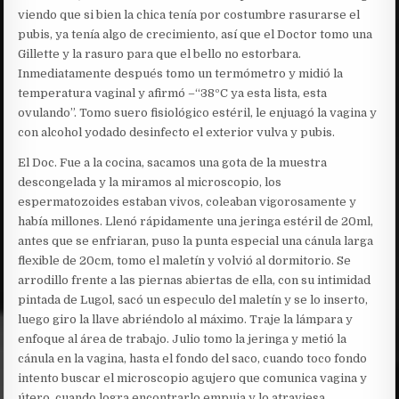
viendo que si bien la chica tenía por costumbre rasurarse el
pubis, ya tenía algo de crecimiento, así que el Doctor tomo una
Gillette y la rasuro para que el bello no estorbara.
Inmediatamente después tomo un termómetro y midió la
temperatura vaginal y afirmó –“38ºC ya esta lista, esta
ovulando”. Tomo suero fisiológico estéril, le enjuagó la vagina y
con alcohol yodado desinfecto el exterior vulva y pubis.
El Doc. Fue a la cocina, sacamos una gota de la muestra
descongelada y la miramos al microscopio, los
espermatozoides estaban vivos, coleaban vigorosamente y
había millones. Llenó rápidamente una jeringa estéril de 20ml,
antes que se enfriaran, puso la punta especial una cánula larga
flexible de 20cm, tomo el maletín y volvió al dormitorio. Se
arrodillo frente a las piernas abiertas de ella, con su intimidad
pintada de Lugol, sacó un especulo del maletín y se lo inserto,
luego giro la llave abriéndolo al máximo. Traje la lámpara y
enfoque al área de trabajo. Julio tomo la jeringa y metió la
cánula en la vagina, hasta el fondo del saco, cuando toco fondo
intento buscar el microscopio agujero que comunica vagina y
útero, cuando logra encontrarlo empuja y lo atraviesa