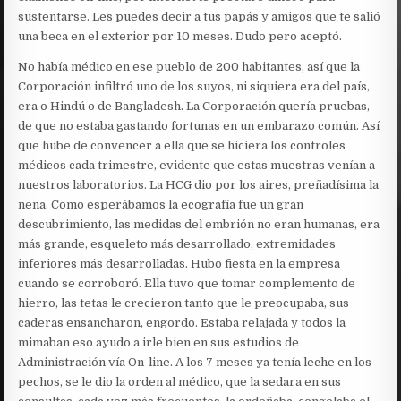
sustentarse. Les puedes decir a tus papás y amigos que te salió
una beca en el exterior por 10 meses. Dudo pero aceptó.
No había médico en ese pueblo de 200 habitantes, así que la
Corporación infiltró uno de los suyos, ni siquiera era del país,
era o Hindú o de Bangladesh. La Corporación quería pruebas,
de que no estaba gastando fortunas en un embarazo común. Así
que hube de convencer a ella que se hiciera los controles
médicos cada trimestre, evidente que estas muestras venían a
nuestros laboratorios. La HCG dio por los aires, preñadísima la
nena. Como esperábamos la ecografía fue un gran
descubrimiento, las medidas del embrión no eran humanas, era
más grande, esqueleto más desarrollado, extremidades
inferiores más desarrolladas. Hubo fiesta en la empresa
cuando se corroboró. Ella tuvo que tomar complemento de
hierro, las tetas le crecieron tanto que le preocupaba, sus
caderas ensancharon, engordo. Estaba relajada y todos la
mimaban eso ayudo a irle bien en sus estudios de
Administración vía On-line. A los 7 meses ya tenía leche en los
pechos, se le dio la orden al médico, que la sedara en sus