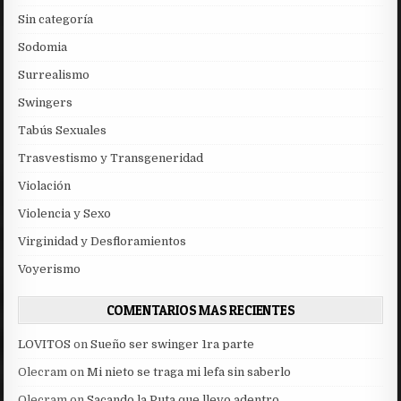
Sin categoría
Sodomia
Surrealismo
Swingers
Tabús Sexuales
Trasvestismo y Transgeneridad
Violación
Violencia y Sexo
Virginidad y Desfloramientos
Voyerismo
COMENTARIOS MAS RECIENTES
LOVITOS
on
Sueño ser swinger 1ra parte
Olecram
on
Mi nieto se traga mi lefa sin saberlo
Olecram
on
Sacando la Puta que llevo adentro