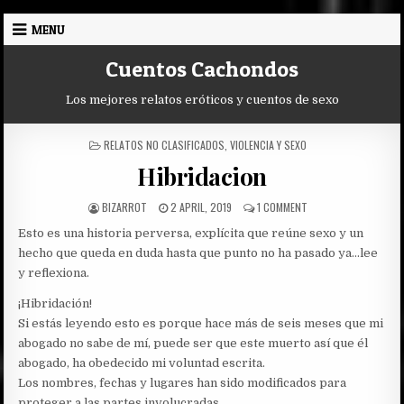
Skip
MENU
to
content
Cuentos Cachondos
Los mejores relatos eróticos y cuentos de sexo
POSTED
RELATOS NO CLASIFICADOS
,
VIOLENCIA Y SEXO
IN
Hibridacion
AUTHOR:
PUBLISHED
ON
BIZARROT
2 APRIL, 2019
1 COMMENT
DATE:
HIBRIDACION
Esto es una historia perversa, explícita que reúne sexo y un
hecho que queda en duda hasta que punto no ha pasado ya…lee
y reflexiona.
¡Hibridación!
Si estás leyendo esto es porque hace más de seis meses que mi
abogado no sabe de mí, puede ser que este muerto así que él
abogado, ha obedecido mi voluntad escrita.
Los nombres, fechas y lugares han sido modificados para
proteger a las partes involucradas.