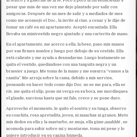
al teatro y a galerías de arte. Poco a poco la fui seduciendo a
pesar que más de una vez me dejo plantado por salir con
amigos/as. Después de un mes de salir y a mediados de mes
como me aconsejó el Doc., la invite al cine, a cenar y le dije de
tomar un café en mi apartamento. Aceptó encantada. Ella
llevaba un minivestido negro ajustado y una carterita de mano.
En el apartamento, me acerco a ella, la beso, paso mis manos
por sus firmes muslos y luego por debajo de su vestido. Ella
está caliente y me ayuda a desnudarme. Luego lentamente se
quita el vestido, quedándose con una tanguita negra y un
brassier a juego. Me toma de la mano y me susurra “vamos a la
camita”. Me arroja sobre la cama, debido a mis nervios,
pensando en hacer todo como dijo Doc. no se me para, ella se
ríe, me quita el slip, pone mi verga en su boca, me mordisquea
el glande, succiona hasta que mi falo, crece y se pone duro.
Aprovecho el momento, le quito el sostén y su tanga, observo
su conchita, rosa apretadita, joven, ni manchas ni granos. Meto
mis dedos en ella y la masturbo, se moja, ella gime ¡aaahhh! , se
acomoda para subir sobre mí y montarme, toma mi pene y lo
quiere introducir en su vagina húmeda.