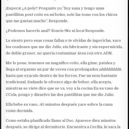
¡Espera! ¿A pelo? Pregunto yo.”Soy sana y tengo unas
pastillitas post coito en mi bolso, solo las tomo con los chicos
que me gustan mucho”. Responde.
¿Podemos hacerlo anal? Sonrío !No ni loca! Responde.
Lo siento pero esas cosas fallan o te olvidas de ingerirlas, saco
los condones que me dio Julio, sin lubricante y sin espermicida,
de doble grosor, no quería contaminar área con otro ADN.
Me lo pone, tenemos un magnifico coito, ella gime, patalea y
llega al orgasmo un par de veces con prolongados ¡ahhhhhhhh!,
hasta que eyaculo dentro de los forros. Fue un sexo bastante
tradicional. Sudando le ofrezco algo de beber, ella acepta,
mientras se viste dice que se va, voy a la cocina En su vaso de
CCola, pongo y disuelvo las dos pastillitas que me dio Julio.
Ella bebe su vaso…45 minutos después yace sobre la cama
como dormida.
Como estaba planificado llamo al Doc. Aparece diez minutos
después, se dirige al dormitorio. Encuentra a Cecilia, le saca la