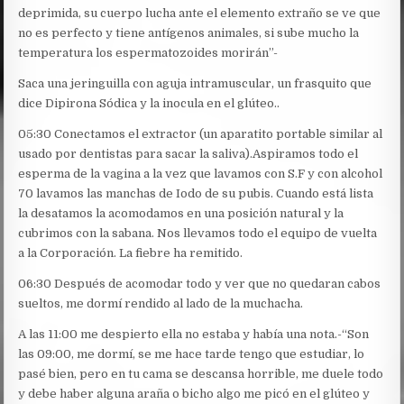
deprimida, su cuerpo lucha ante el elemento extraño se ve que
no es perfecto y tiene antígenos animales, si sube mucho la
temperatura los espermatozoides morirán”-
Saca una jeringuilla con aguja intramuscular, un frasquito que
dice Dipirona Sódica y la inocula en el glúteo..
05:30 Conectamos el extractor (un aparatito portable similar al
usado por dentistas para sacar la saliva).Aspiramos todo el
esperma de la vagina a la vez que lavamos con S.F y con alcohol
70 lavamos las manchas de Iodo de su pubis. Cuando está lista
la desatamos la acomodamos en una posición natural y la
cubrimos con la sabana. Nos llevamos todo el equipo de vuelta
a la Corporación. La fiebre ha remitido.
06:30 Después de acomodar todo y ver que no quedaran cabos
sueltos, me dormí rendido al lado de la muchacha.
A las 11:00 me despierto ella no estaba y había una nota.-“Son
las 09:00, me dormí, se me hace tarde tengo que estudiar, lo
pasé bien, pero en tu cama se descansa horrible, me duele todo
y debe haber alguna araña o bicho algo me picó en el glúteo y