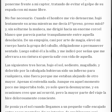
ponerme frente a mi captor, tratando de evitar el golpe de su
espada con mi mano libre.
No fue necesario. Cuando el hombre me vio detenerme, bajó
lentamente su arma mientras me decía â??preso, preso míoâ?
y, sin soltarme la muñeca, me dirigió hacia un enorme corcel
blanco que parecía pastar tranquilamente entre aquella
desolación. De un empujón, casi por arte de magia, elevó mi
cuerpo hasta la grupa del caballo, obligándome a permanecer
sentado. Luego subió él a la silla, y me indicó por señas que me
aferrara a su cintura si quería salir con vida de aquella.
Las siguientes tres horas, bajo el sol, sediento, magullado, y
dolorido por la cabalgada hubieran sido un infierno para
cualquiera, sino fuera porque me estaban alejando de otro
mayor. Apenas si entendía nada. Aunque en aquel momento
poco me importaba todo, yo solo quería desmayarme, y en
ocasiones creo que así ocurrió, pero la mayor parte del viaje la
hice dolorosamente consciente.
Se ponía ya el sol cuando llegamos a un pequeño valle encajado