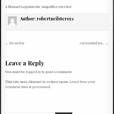
A Manuel Leguineche, magnífico escritor.
Author:
robertneilsteroy1
Post
← En un bar
curiosidad les… →
navigation
Leave a Reply
You must be
logged in
to post a comment.
This site uses Akismet to reduce spam.
Learn how your
comment data is processed.