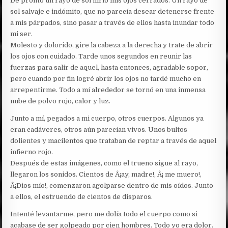
De pronto un rayo de sol hirió mis ojos cerrados. Un rayo de
sol salvaje e indómito, que no parecía desear detenerse frente
a mis párpados, sino pasar a través de ellos hasta inundar todo
mi ser.
Molesto y dolorido, gire la cabeza a la derecha y trate de abrir
los ojos con cuidado. Tarde unos segundos en reunir las
fuerzas para salir de aquel, hasta entonces, agradable sopor,
pero cuando por fin logré abrir los ojos no tardé mucho en
arrepentirme. Todo a mí alrededor se tornó en una inmensa
nube de polvo rojo, calor y luz.
Junto a mí, pegados a mi cuerpo, otros cuerpos. Algunos ya
eran cadáveres, otros aún parecían vivos. Unos bultos
dolientes y macilentos que trataban de reptar a través de aquel
infierno rojo.
Después de estas imágenes, como el trueno sigue al rayo,
llegaron los sonidos. Cientos de Â¡ay, madre!, Â¡ me muero!,
Â¡Dios mío!, comenzaron agolparse dentro de mis oídos. Junto
a ellos, el estruendo de cientos de disparos.
Intenté levantarme, pero me dolía todo el cuerpo como si
acabase de ser golpeado por cien hombres. Todo yo era dolor.