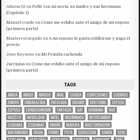
Alisonr12
on
Follé con mi novia, su madre y sus hermanas
(Capítulo 1)
Manuel conde
on
Como me exhibo ante el amigo de mi esposo
(primera parte)
Masterrecargado
on
A mi esposo le gusta exhibirme y paga el
precio
Jose Reynoso
on
Mi Primita cachonda
Jacrisjua
on
Como me exhibo ante el amigo de mi esposo
(primera parte)
TAGS
AMIGA
AMIGO
AMIGOS
ANAL
COGIDA
CONFESIONES
CUERNOS
DINERO
EMBARAZADA
ENCULADA
ENGAÑO
EROTISMO
ESPOSA
ESPOSO
EXHIBICIONISMO
FANTASÍA
GAY
HERMANA
HIJO
INCESTO
INFIDELIDAD
INFIEL
INSEMINADA
INTERCAMBIO
LESBIANA
LESBIANAS
MADRE
MADURA
MASTURBACION
MATRIMONIO
ORGIA
PRIMO
PUTA
SEDUCCION
SEMEN
SEXO
SEXO ANAL
SEXO ORAL
SEXO RICO
SWINGER
SWINGERS
TRÍO