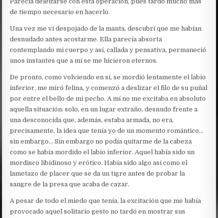
Parecía deleitarse con esta operación, pues tardó mucho más
de tiempo necesario en hacerlo.
Una vez me vi despojado de la manta, descubrí que me habían
desnudado antes acostarme. Ella parecía absorta
contemplando mi cuerpo y así, callada y pensativa, permaneció
unos instantes que a mí se me hicieron eternos.
De pronto, como volviendo en sí, se mordió lentamente el labio
inferior, me miró felina, y comenzó a deslizar el filo de su puñal
por entre el bello de mi pecho. A mí no me excitaba en absoluto
aquella situación: solo, en un lugar extraño, desnudo frente a
una desconocida que, además, estaba armada, no era,
precisamente, la idea que tenía yo de un momento romántico…
sin embargo… Sin embargo no podía quitarme de la cabeza
como se había mordido el labio inferior. Aquel había sido un
mordisco libidinoso y erótico. Había sido algo así como el
lametazo de placer que se da un tigre antes de probar la
sangre de la presa que acaba de cazar.
A pesar de todo el miedo que tenía, la excitación que me había
provocado aquel solitario gesto no tardó en mostrar sus