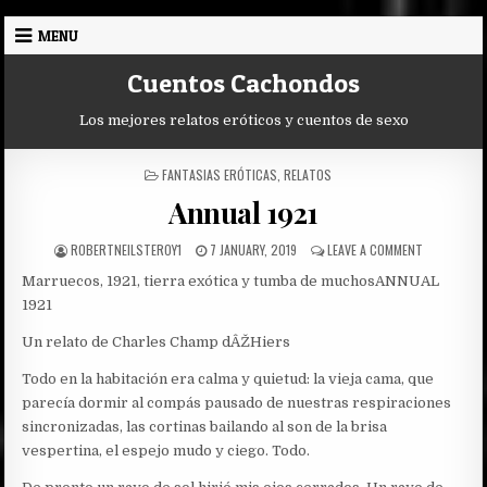
Skip
MENU
to
content
Cuentos Cachondos
Los mejores relatos eróticos y cuentos de sexo
POSTED
FANTASIAS ERÓTICAS
,
RELATOS
IN
Annual 1921
AUTHOR:
PUBLISHED
ON
ROBERTNEILSTEROY1
7 JANUARY, 2019
LEAVE A COMMENT
DATE:
ANNUAL
Marruecos, 1921, tierra exótica y tumba de muchos
ANNUAL
1921
1921
Un relato de Charles Champ dÂŽHiers
Todo en la habitación era calma y quietud: la vieja cama, que
parecía dormir al compás pausado de nuestras respiraciones
sincronizadas, las cortinas bailando al son de la brisa
vespertina, el espejo mudo y ciego. Todo.