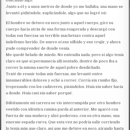
buscando algo.
Junto a él y a unos metros de donde yo me hallaba, una mano se
levantó pidiéndole, suplicándole, algo que no logré oír.
El hombre se detuvo en seco junto a aquel cuerpo, giro su
cuerpo hacia atrás de una forma exagerada y descargó con
todas sus fuerzas un terrible machetazo contra aquel
indefenso herido. De nuevo oí ese silbido y ese crujir, y ahora
pude comprender de donde venía.
Me quedé helado de miedo. No entendía nada, pero si algo tenía
claro es que si permanecía allí sentado, dentro de poco iba a
correr la misma suerte de aquel pobre desdichado.
Traté de reunir todas mis fuerzas, me levanté entre
innumerables dolores y eché a correr. Corría sin rumbo fijo,
tropezando con los cadáveres, pisándolos. Huía sin saber hacía
a donde. Huía casi sin saber porqué.
Súbitamente mi carrera se vio interrumpida por otro hombre
vestido con idéntica camisa parda al anterior. Me agarró con
fuerza de una muñeca y alzó poderoso, con su otra mano, una
enorme espada curva. Que esta vez no podría salir corriendo
lo tenía más que claro, así que me detuve en seco, girando hasta