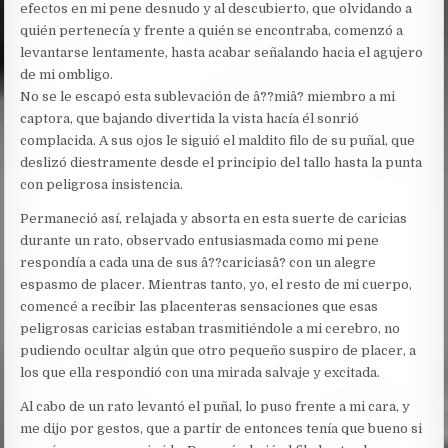
efectos en mi pene desnudo y al descubierto, que olvidando a
quién pertenecía y frente a quién se encontraba, comenzó a
levantarse lentamente, hasta acabar señalando hacia el agujero
de mi ombligo.
No se le escapó esta sublevación de â??miâ? miembro a mi
captora, que bajando divertida la vista hacía él sonrió
complacida. A sus ojos le siguió el maldito filo de su puñal, que
deslizó diestramente desde el principio del tallo hasta la punta
con peligrosa insistencia.
Permaneció así, relajada y absorta en esta suerte de caricias
durante un rato, observado entusiasmada como mi pene
respondía a cada una de sus â??cariciasâ? con un alegre
espasmo de placer. Mientras tanto, yo, el resto de mi cuerpo,
comencé a recibir las placenteras sensaciones que esas
peligrosas caricias estaban trasmitiéndole a mi cerebro, no
pudiendo ocultar algún que otro pequeño suspiro de placer, a
los que ella respondió con una mirada salvaje y excitada.
Al cabo de un rato levantó el puñal, lo puso frente a mi cara, y
me dijo por gestos, que a partir de entonces tenía que bueno si