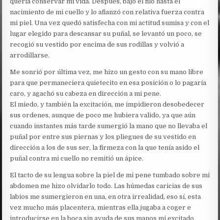
quería conservar mi vida. Después, bajó el filo hasta el
nacimiento de mi cuello y lo afianzó con relativa fuerza contra
mi piel. Una vez quedó satisfecha con mi actitud sumisa y con el
lugar elegido para descansar su puñal, se levantó un poco, se
recogió su vestido por encima de sus rodillas y volvió a
arrodillarse.
Me sonrió por última vez, me hizo un gesto con su mano libre
para que permaneciera quietecito en esa posición o lo pagaría
caro, y agachó su cabeza en dirección a mi pene.
El miedo, y también la excitación, me impidieron desobedecer
sus ordenes, aunque de poco me hubiera valido, ya que aún
cuando instantes más tarde sumergió la mano que no llevaba el
puñal por entre sus piernas y los pliegues de su vestido en
dirección a los de sus ser, la firmeza con la que tenía asido el
puñal contra mi cuello no remitió un ápice.
El tacto de su lengua sobre la piel de mi pene tumbado sobre mi
abdomen me hizo olvidarlo todo. Las húmedas caricias de sus
labios me sumergieron en una, en otra irrealidad, eso sí, esta
vez mucho más placentera, mientras ella jugaba a coger e
introducirse en la boca sin ayuda de sus manos mi excitado