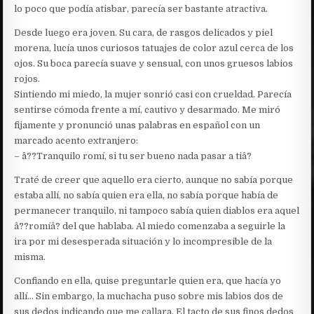
lo poco que podía atisbar, parecía ser bastante atractiva.
Desde luego era joven. Su cara, de rasgos delicados y piel
morena, lucía unos curiosos tatuajes de color azul cerca de los
ojos. Su boca parecía suave y sensual, con unos gruesos labios
rojos.
Sintiendo mi miedo, la mujer sonrió casi con crueldad. Parecía
sentirse cómoda frente a mí, cautivo y desarmado. Me miró
fijamente y pronunció unas palabras en español con un
marcado acento extranjero:
– â??Tranquilo romí, si tu ser bueno nada pasar a tiâ?
Traté de creer que aquello era cierto, aunque no sabía porque
estaba allí, no sabía quien era ella, no sabía porque había de
permanecer tranquilo, ni tampoco sabía quien diablos era aquel
â??romíâ? del que hablaba. Al miedo comenzaba a seguirle la
ira por mi desesperada situación y lo incompresible de la
misma.
Confiando en ella, quise preguntarle quien era, que hacía yo
allí… Sin embargo, la muchacha puso sobre mis labios dos de
sus dedos indicando que me callara. El tacto de sus finos dedos