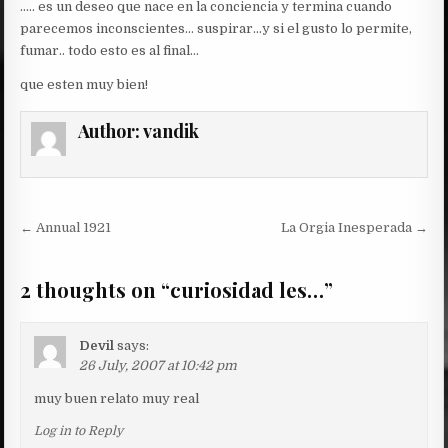
….. es un deseo que nace en la conciencia y termina cuando
parecemos inconscientes… suspirar…y si el gusto lo permite,
fumar.. todo esto es al final…
que esten muy bien!
Author:
vandik
Post
← Annual 1921
La Orgia Inesperada →
navigation
2 thoughts on “
curiosidad les…
”
Devil
says:
26 July, 2007 at 10:42 pm
muy buen relato muy real
Log in to Reply