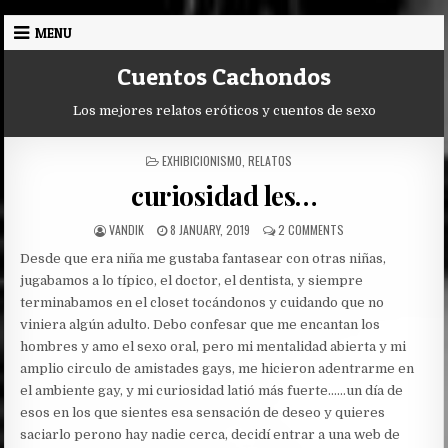
Skip
MENU
to
content
Cuentos Cachondos
Los mejores relatos eróticos y cuentos de sexo
POSTED
EXHIBICIONISMO
,
RELATOS
IN
curiosidad les…
AUTHOR:
PUBLISHED
ON
VANDIK
8 JANUARY, 2019
2 COMMENTS
DATE:
CURIOSIDAD
Desde que era niña me gustaba fantasear con otras niñas,
LES…
jugabamos a lo típico, el doctor, el dentista, y siempre
terminabamos en el closet tocándonos y cuidando que no
viniera algún adulto. Debo confesar que me encantan los
hombres y amo el sexo oral, pero mi mentalidad abierta y mi
amplio circulo de amistades gays, me hicieron adentrarme en
el ambiente gay, y mi curiosidad latió más fuerte…
…un día de
esos en los que sientes esa sensación de deseo y quieres
saciarlo perono hay nadie cerca, decidí entrar a una web de