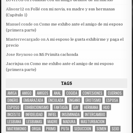
Alisonr12
on
Follé con mi novia, su madre y sus hermanas
(Capítulo 1)
Manuel conde
on
Como me exhibo ante el amigo de mi esposo
(primera parte)
Masterrecargado
on
A mi esposo le gusta exhibirme y paga el
precio
Jose Reynoso
on
Mi Primita cachonda
Jacrisjua
on
Como me exhibo ante el amigo de mi esposo
(primera parte)
TAGS
AMIGA
AMIGO
AMIGOS
ANAL
COGIDA
CONFESIONES
CUERNOS
DINERO
EMBARAZADA
ENCULADA
ENGAÑO
EROTISMO
ESPOSA
ESPOSO
EXHIBICIONISMO
FANTASÍA
GAY
HERMANA
HIJO
INCESTO
INFIDELIDAD
INFIEL
INSEMINADA
INTERCAMBIO
LESBIANA
LESBIANAS
MADRE
MADURA
MASTURBACION
MATRIMONIO
ORGIA
PRIMO
PUTA
SEDUCCION
SEMEN
SEXO