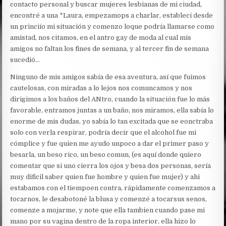
contacto personal y buscar mujeres lesbianas de mi ciudad,
encontré a una *Laura, empezamops a charlar, establecí desde
un princiío mi situación y comenzo loque podría llamarse como
amistad, nos citamos, en el antro gay de moda al cual mis
amigos no faltan los fines de semana, y al tercer fin de semana
sucedió…
Ninguno de mis amigos sabía de esa aventura, así que fuimos
cautelosas, con miradas a lo lejos nos comuncamos y nos
dirigimos a los baños del ANtro, cuando la situación fue lo más
favorable, entramos juntas a un baño, nos miramos, ella sabía lo
enorme de mis dudas, yo sabía lo tan excitada que se eonctraba
solo con verla respirar, podría decir que el alcohol fue mi
cómplice y fue quien me ayudo unpoco a dar el primer paso y
besarla, un beso rico, un beso comun, (es aquí donde quiero
comentar que si uno cierra los ojos y besa dos personas, sería
muy dificil saber quien fue hombre y quien fue mujer) y ahi
estabamos con el tiempoen contra, rápidamente comenzamos a
tocarnos, le desabotoné la blusa y comenzé a tocarsus senos,
comenze a mojarme, y note que ella tambien cuando pase mi
mano por su vagina dentro de la ropa interior, ella hizo lo