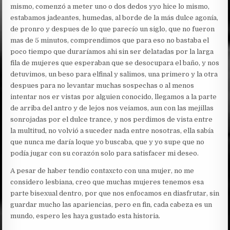
mismo, comenzó a meter uno o dos dedos yyo hice lo mismo,
estabamos jadeantes, humedas, al borde de la más dulce agonía,
de pronro y despues de lo que parecío un siglo, que no fueron
mas de 5 minutos, comprendimos que para eso no bastaba el
poco tiempo que duraríamos ahi sin ser delatadas por la larga
fila de mujeres que esperaban que se desocupara el baño, y nos
detuvimos, un beso para elfinal y salimos, una primero y la otra
despues para no levantar muchas sospechas o al menos
intentar nos er vistas por alguien conocido, llegamos a la parte
de arriba del antro y de lejos nos veiamos, aun con las mejillas
sonrojadas por el dulce trance, y nos perdimos de vista entre
la multitud, no volvió a suceder nada entre nosotras, ella sabía
que nunca me daría loque yo buscaba, que y yo supe que no
podía jugar con su corazón solo para satisfacer mi deseo.
A pesar de haber tendio contaxcto con una mujer, no me
considero lesbiana, creo que muchas mujeres tenemos esa
parte bisexual dentro, por que nos enfocamos en diasfrutar, sin
guardar mucho las apariencias, pero en fin, cada cabeza es un
mundo, espero les haya gustado esta historia.