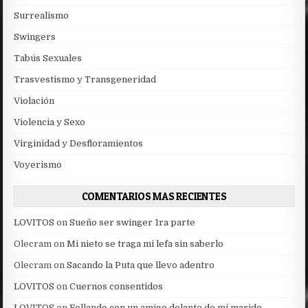
Surrealismo
Swingers
Tabús Sexuales
Trasvestismo y Transgeneridad
Violación
Violencia y Sexo
Virginidad y Desfloramientos
Voyerismo
COMENTARIOS MAS RECIENTES
LOVITOS
on
Sueño ser swinger 1ra parte
Olecram
on
Mi nieto se traga mi lefa sin saberlo
Olecram
on
Sacando la Puta que llevo adentro
LOVITOS
on
Cuernos consentidos
LOVITOS
on
Follando con un amigo delante de mi marido