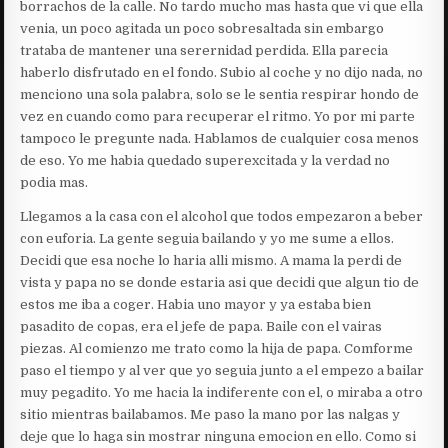
borrachos de la calle. No tardo mucho mas hasta que vi que ella
venia, un poco agitada un poco sobresaltada sin embargo
trataba de mantener una serernidad perdida. Ella parecia
haberlo disfrutado en el fondo. Subio al coche y no dijo nada, no
menciono una sola palabra, solo se le sentia respirar hondo de
vez en cuando como para recuperar el ritmo. Yo por mi parte
tampoco le pregunte nada. Hablamos de cualquier cosa menos
de eso. Yo me habia quedado superexcitada y la verdad no
podia mas.
Llegamos a la casa con el alcohol que todos empezaron a beber
con euforia. La gente seguia bailando y yo me sume a ellos.
Decidi que esa noche lo haria alli mismo. A mama la perdi de
vista y papa no se donde estaria asi que decidi que algun tio de
estos me iba a coger. Habia uno mayor y ya estaba bien
pasadito de copas, era el jefe de papa. Baile con el vairas
piezas. Al comienzo me trato como la hija de papa. Comforme
paso el tiempo y al ver que yo seguia junto a el empezo a bailar
muy pegadito. Yo me hacia la indiferente con el, o miraba a otro
sitio mientras bailabamos. Me paso la mano por las nalgas y
deje que lo haga sin mostrar ninguna emocion en ello. Como si