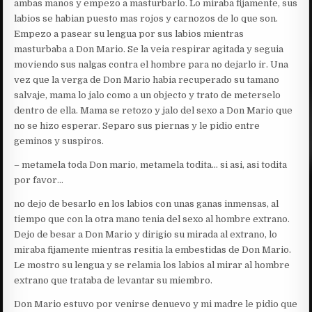
ambas manos y empezo a masturbarlo. Lo miraba fijamente, sus
labios se habian puesto mas rojos y carnozos de lo que son.
Empezo a pasear su lengua por sus labios mientras
masturbaba a Don Mario. Se la veia respirar agitada y seguia
moviendo sus nalgas contra el hombre para no dejarlo ir. Una
vez que la verga de Don Mario habia recuperado su tamano
salvaje, mama lo jalo como a un objecto y trato de meterselo
dentro de ella. Mama se retozo y jalo del sexo a Don Mario que
no se hizo esperar. Separo sus piernas y le pidio entre
geminos y suspiros.
– metamela toda Don mario, metamela todita… si asi, asi todita
por favor…
no dejo de besarlo en los labios con unas ganas inmensas, al
tiempo que con la otra mano tenia del sexo al hombre extrano.
Dejo de besar a Don Mario y dirigio su mirada al extrano, lo
miraba fijamente mientras resitia la embestidas de Don Mario.
Le mostro su lengua y se relamia los labios al mirar al hombre
extrano que trataba de levantar su miembro.
Don Mario estuvo por venirse denuevo y mi madre le pidio que