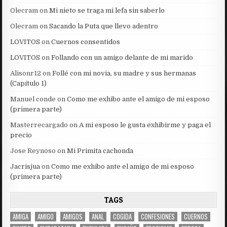
Olecram
on
Mi nieto se traga mi lefa sin saberlo
Olecram
on
Sacando la Puta que llevo adentro
LOVITOS
on
Cuernos consentidos
LOVITOS
on
Follando con un amigo delante de mi marido
Alisonr12
on
Follé con mi novia, su madre y sus hermanas
(Capítulo 1)
Manuel conde
on
Como me exhibo ante el amigo de mi esposo
(primera parte)
Masterrecargado
on
A mi esposo le gusta exhibirme y paga el
precio
Jose Reynoso
on
Mi Primita cachonda
Jacrisjua
on
Como me exhibo ante el amigo de mi esposo
(primera parte)
TAGS
AMIGA
AMIGO
AMIGOS
ANAL
COGIDA
CONFESIONES
CUERNOS