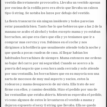
vestida discretamente provocativa. Llevaba un vestido apenas
por encima de la rodilla pero era obvio que llevaba un calzon
tipo G string. Se notaba los lazos por debajo del vestido.
La fiesta trasncurrio sin ningun insidente y todos parecian
estar pasandola bien. Tanto fue lo que bebieron que a las 2 de la
manana se acabo el alcohol y todos excepto mama y yo estaban
borrachos, asi que era claro que ella y yo teniamos que ir a
comprar mas cervza y ron. Subimos en el coche y nos
dirigimos a la botilleria que usualmente atiende toda la noche y
que queda a pocas cuadras de casa. Al llegar habian los
habituales borrachines de siempre. Mama entonces me ordeno
no bajar del carro por mi seguridad. Cuando se acerco a la
puerta del negocio que a esa hora anda cerrada y solo atiende
por una ventanilla, los borrachines que en su mayoria son una
sarta de mocosos de muy mal aspecto y sucios, estos la
rodearon y mama desaparecio de mi vista. Ella trato de ser
firme con ellos, y camino desidida. Hizo el pedido por una de
las ventanillas que estaba abierta. Mientras esperaba el pedido,
vi como algunos de estos le levantaron el vestido a mama y
dejaron expuesto el sexy G string que llevaba. Ella se quedo