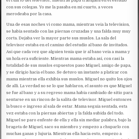
el cuarto del televisor, mientras papa trabajaba en el estudio
con sus colegas. Yo me la pasaba en mi cuarto, a veces
merodeaba por la casa.
Una de esas noches vi como mama, mientras veia la television,
se habia sentado con las piernas cruzadas y una falda muy muy
corta. Dejaba ver la mayor parte sus muslos. La sala del
televisor estaba en el camino del estudio al bano de invitados.
Asi que cada vez que alguien tenia que ir al bano veia a mama y
un hola era suficiente. Mientras mama estaba asi, con casi la
totalidad de sus muslos expuestos paso Miguel, amigo de papa,
y se dirigio hacia el bano. Se detuvo un instante a platicar con
mama mientras ella exhibia sus muslos. Miguel no quito los ojos
de alli. La verdad no se lo que hablaron, el asunto es que Miguel
se fue al bano y a su regreso mama habia cambiado de sitio para
sentarse en un rincon de la salita de televisor. Miguel entonces
la busco e ingreso al sala de estar. Mama seguia sentada, esta
vez estaba con la piernas abiertas y la falda subida del todo.
Miguel se paro enfente de ella y ella sin mediar palabra, bajo la
brageta de Miguel, saco su miembro y empezo a chuparlo con
muchas ganas y lujuria. Mientras ella hacia esto, empezo a