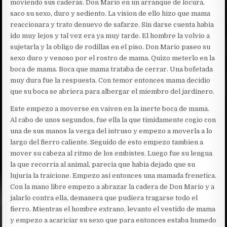
moviendo sus caderas. Don Mario en un arranque de locura,
saco su sexo, duro y sediento. La vision de ello hizo que mama
reaccionara y trato denuevo de safarze. Sin darse cuenta habia
ido muy lejos y tal vez era ya muy tarde. El hombre la volvio a
sujetarla y la obligo de rodillas en el piso. Don Mario paseo su
sexo duro y venoso por el rostro de mama. Quizo meterlo en la
boca de mama. Boca que mama trataba de cerrar. Una bofetada
muy dura fue la respuesta. Con temor entonces mama decidio
que su boca se abriera para albergar el miembro del jardinero.
Este empezo a moverse en vaiven en la inerte boca de mama.
Al cabo de unos segundos, fue ella la que timidamente cogio con
una de sus manos la verga del intruso y empezo a moverla a lo
largo del fierro caliente. Seguido de esto empezo tambien a
mover su cabeza al ritmo de los embistes. Luego fue su lengua
la que recorria al animal, parecia que habia dejado que su
lujuria la traicione. Empezo asi entonces una mamada frenetica.
Con la mano libre empezo a abrazar la cadera de Don Mario y a
jalarlo contra ella, demanera que pudiera tragarse todo el
fierro. Mientras el hombre extrano, levanto el vestido de mama
y empezo a acariciar su sexo que para entonces estaba humedo