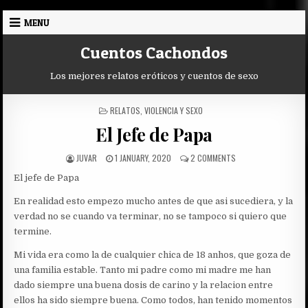
Skip
MENU
to
content
Cuentos Cachondos
Los mejores relatos eróticos y cuentos de sexo
POSTED
RELATOS
,
VIOLENCIA Y SEXO
IN
El Jefe de Papa
AUTHOR:
PUBLISHED
ON
JUVAR
1 JANUARY, 2020
2 COMMENTS
DATE:
EL
El jefe de Papa
JEFE
DE
En realidad esto empezo mucho antes de que asi sucediera, y la
PAPA
verdad no se cuando va terminar, no se tampoco si quiero que
termine.
Mi vida era como la de cualquier chica de 18 anhos, que goza de
una familia estable. Tanto mi padre como mi madre me han
dado siempre una buena dosis de carino y la relacion entre
ellos ha sido siempre buena. Como todos, han tenido momentos