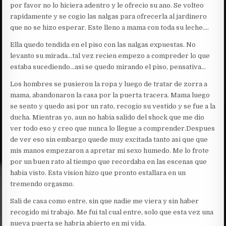
por favor no lo hiciera adentro y le ofrecio su ano. Se volteo
rapidamente y se cogio las nalgas para ofrecerla al jardinero
que no se hizo esperar. Este lleno a mama con toda su leche….
Ella quedo tendida en el piso con las nalgas expuestas. No
levanto su mirada…tal vez recien empezo a compreder lo que
estaba sucediendo…asi se quedo mirando el piso, pensativa…
Los hombres se pusieron la ropa y luego de tratar de zorra a
mama, abandonaron la casa por la puerta tracera. Mama luego
se sento y quedo asi por un rato, recogio su vestido y se fue a la
ducha. Mientras yo, aun no habia salido del shock que me dio
ver todo eso y creo que nunca lo llegue a comprender.Despues
de ver eso sin embargo quede muy excitada tanto asi que que
mis manos empezaron a apretar mi sexo humedo. Me lo frote
por un buen rato al tiempo que recordaba en las escenas que
habia visto. Esta vision hizo que pronto estallara en un
tremendo orgasmo.
Sali de casa como entre, sin que nadie me viera y sin haber
recogido mi trabajo. Me fui tal cual entre, solo que esta vez una
nueva puerta se habria abierto en mi vida.