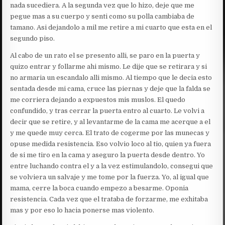
nada sucediera. A la segunda vez que lo hizo, deje que me
pegue mas a su cuerpo y senti como su polla cambiaba de
tamano. Asi dejandolo a mil me retire a mi cuarto que esta en el
segundo piso.
Al cabo de un rato el se presento alli, se paro en la puerta y
quizo entrar y follarme ahi mismo. Le dije que se retirara y si
no armaria un escandalo alli mismo. Al tiempo que le decia esto
sentada desde mi cama, cruce las piernas y deje que la falda se
me corriera dejando a expuestos mis muslos. El quedo
confundido, y tras cerrar la puerta entro al cuarto. Le volvi a
decir que se retire, y al levantarme de la cama me acerque a el
y me quede muy cerca. El trato de cogerme por las munecas y
opuse medida resistencia. Eso volvio loco al tio, quien ya fuera
de si me tiro en la cama y aseguro la puerta desde dentro. Yo
entre luchando contra el y a la vez estimulandolo, consegui que
se volviera un salvaje y me tome por la fuerza. Yo, al igual que
mama, cerre la boca cuando empezo a besarme. Oponia
resistencia. Cada vez que el trataba de forzarme, me exhitaba
mas y por eso lo hacia ponerse mas violento.