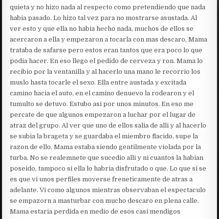
quieta y no hizo nada al respecto como pretendiendo que nada
habia pasado. Lo hizo tal vez para no mostrarse asustada. Al
ver esto y que ella no habia hecho nada, muchos de ellos se
acercaron a ella y empezaron a tocarla con mas descaro, Mama
trataba de safarse pero estos eran tantos que era poco lo que
podia hacer. En eso llego el pedido de cerveza y ron. Mama lo
recibio por la ventanilla y al hacerlo una mano le recorrio los
muslo hasta tocarle el sexo. Ella entre austada y excitada
camino hacia el auto, en el camino denuevo la rodearon y el
tumulto se detuvo. Estubo asi por unos minutos. En eso me
percate de que algunos empezaron a luchar por el lugar de
atraz del grupo. Al ver que uno de ellos salia de alli y al hacerlo
se subia la brageta y se guardaba el miembro flacido, supe la
razon de ello. Mama estaba siendo gentilmente violada por la
turba. No se realemnete que sucedio alli y ni cuantos la habian
poseido, tampoco si ella lo habria disfrutado o que. Lo que si se
es que vi unos perfiles moverse freneticamente de atras a
adelante. Vi como algunos mientras observaban el espectaculo
se empazorn a masturbar con mucho descaro en plena calle.
Mama estaria perdida en medio de esos casi mendigos