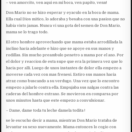
– ven amorcito, ven aqui en mi boca, ven papito, venn!
Don Mario no se hizo esperar y eyaculo en la boca de mama.
Ella cual Dios mitico, lo adoraba y besaba con una pasion que no
habia visto jamas. Nunca vi una gota del semen de Don Mario,
mama se lo trago todo.
El otro hombre aprovechando que mama estaba arrodillada la
inclino hacia adelante e hizo que se apoye en sus manos y
rodillas. Sin mucho preambulo penetro a mama por el ano. Por
el dolor y reaccion de esta supe que era la primera vez que lo
hacia por alli. Luego de unos instantes de dolor ella empezo a
moverse cada vez con mas frenesi. Estiro sus manos hacia
atraz como buscando a su verdugo. Una vez que lo encontro
empezo a jalarlo contra ella. Empujaba sus nalgas contra las
caderas del hombre extrano. Se movieron en comparsa por
unos minutos hasta que este empezo a convulsionar.
– Dame, dame toda tu leche damela todita !
se le escucho decir a mama, mientras Don Mario trataba de
levantar su sexo nuevamente. Mama entonces lo cogio con