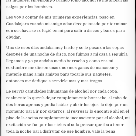
las mujeres, sin embargo cuando tomo alcohol se me aflojan las
nalgas por los hombres.
Les voy a contar de mis primeras experiencias, paso en
Guadalajara cuando mi amigo adan decepcionado por terminar
con su chava se refugió en mi para salir a discos y bares para
olvidar.
Uno de esos días andaba muy triste y se le pasaron las copas
después de una noche de disco, nos fuimos a mi casa a seguirla,
llegamos y yo ya andaba medio borracho y como era mi
costumbre me dieron unas enormes ganas de manosear y
meterle mano a mis amigos para tocarle sus paquetes,
entonces me dedique a servirle mas y mas tragos.
Le servía cantidades inhumanas de alcohol por cada copa,
realmente lo quería dejar completamente borracho, al cabo de
dos horas apenas y podía hablar y abrir los ojos, lo deje por un
momento para ir por cigarros, al regresar lo encontré ahí en el
piso de la cocina completamente inconsciente por el alcohol, mi
excitación se fue por los cielos al solo pensar que iba a tener
toda la noche para disfrutar de ese hombre, vale la pena