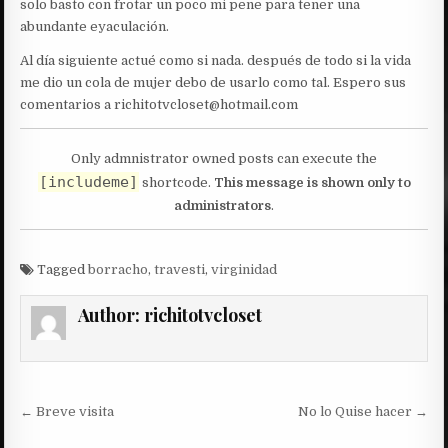
solo basto con frotar un poco mi pene para tener una
abundante eyaculación.
Al día siguiente actué como si nada. después de todo si la vida
me dio un cola de mujer debo de usarlo como tal. Espero sus
comentarios a richitotvcloset@hotmail.com
Only admnistrator owned posts can execute the
[includeme]
shortcode.
This message is shown only to
administrators
.
Tagged
borracho
,
travesti
,
virginidad
Author:
richitotvcloset
Post
← Breve visita
No lo Quise hacer →
navigation