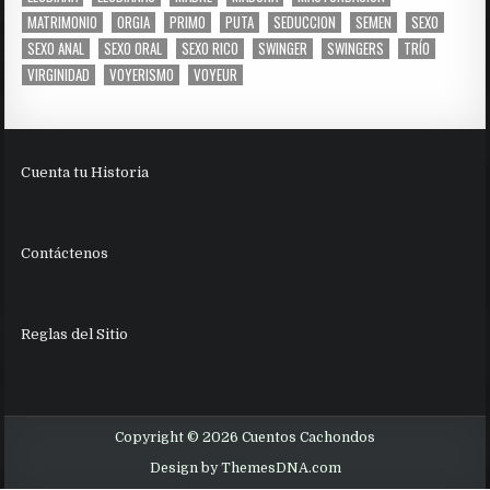
MATRIMONIO
ORGIA
PRIMO
PUTA
SEDUCCION
SEMEN
SEXO
SEXO ANAL
SEXO ORAL
SEXO RICO
SWINGER
SWINGERS
TRÍO
VIRGINIDAD
VOYERISMO
VOYEUR
Cuenta tu Historia
Contáctenos
Reglas del Sitio
Copyright © 2026 Cuentos Cachondos
Design by ThemesDNA.com