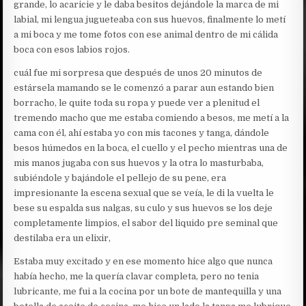
grande, lo acaricie y le daba besitos dejándole la marca de mi
labial, mi lengua jugueteaba con sus huevos, finalmente lo metí
a mi boca y me tome fotos con ese animal dentro de mi cálida
boca con esos labios rojos.
cuál fue mi sorpresa que después de unos 20 minutos de
estársela mamando se le comenzó a parar aun estando bien
borracho, le quite toda su ropa y puede ver a plenitud el
tremendo macho que me estaba comiendo a besos, me metí a la
cama con él, ahí estaba yo con mis tacones y tanga, dándole
besos húmedos en la boca, el cuello y el pecho mientras una de
mis manos jugaba con sus huevos y la otra lo masturbaba,
subiéndole y bajándole el pellejo de su pene, era
impresionante la escena sexual que se veía, le di la vuelta le
bese su espalda sus nalgas, su culo y sus huevos se los deje
completamente limpios, el sabor del liquido pre seminal que
destilaba era un elixir,
Estaba muy excitado y en ese momento hice algo que nunca
había hecho, me la quería clavar completa, pero no tenia
lubricante, me fui a la cocina por un bote de mantequilla y una