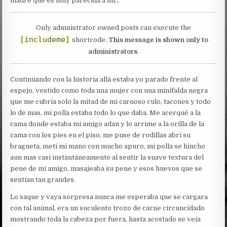
madre que es muy parecida a mi…
Only admnistrator owned posts can execute the
[includeme]
shortcode.
This message is shown only to
administrators
.
Continuando con la historia allá estaba yo parado frente al
espejo, vestido como toda una mujer con una minifalda negra
que me cubría solo la mitad de mi carnoso culo, tacones y todo
lo de mas, mi polla estaba todo lo que daba. Me acerqué a la
cama donde estaba mi amigo adan y lo arrime a la orilla de la
cama con los pies en el piso, me puse de rodillas abrí su
bragueta, metí mi mano con mucho apuro, mi polla se hincho
aun mas casi instantáneamente al sentir la suave textura del
pene de mi amigo, masajeaba su pene y esos huevos que se
sentían tan grandes.
Lo saque y vaya sorpresa nunca me esperaba que se cargara
con tal animal, era un suculento trozo de carne circuncidado
mostrando toda la cabeza por fuera, hasta acostado se veía