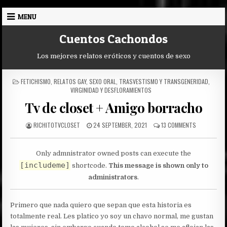
Skip
MENU
to
content
Cuentos Cachondos
Los mejores relatos eróticos y cuentos de sexo
POSTED
FETICHISMO
,
RELATOS GAY
,
SEXO ORAL
,
TRASVESTISMO Y TRANSGENERIDAD
,
IN
VIRGINIDAD Y DESFLORAMIENTOS
Tv de closet + Amigo borracho
AUTHOR:
PUBLISHED
ON
RICHITOTVCLOSET
24 SEPTEMBER, 2021
13 COMMENTS
DATE:
TV
DE
CLOSET
Only admnistrator owned posts can execute the
+
[includeme]
shortcode.
This message is shown only to
AMIGO
BORRACHO
administrators
.
Primero que nada quiero que sepan que esta historia es
totalmente real. Les platico yo soy un chavo normal, me gustan