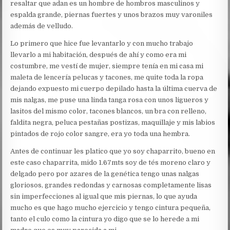
resaltar que adan es un hombre de hombros masculinos y
espalda grande, piernas fuertes y unos brazos muy varoniles
además de velludo.
Lo primero que hice fue levantarlo y con mucho trabajo
llevarlo a mi habitación, después de ahí y como era mi
costumbre, me vestí de mujer, siempre tenía en mi casa mi
maleta de lencería pelucas y tacones, me quite toda la ropa
dejando expuesto mi cuerpo depilado hasta la última cuerva de
mis nalgas, me puse una linda tanga rosa con unos ligueros y
lasitos del mismo color, tacones blancos, un bra con relleno,
faldita negra, peluca pestañas postizas, maquillaje y mis labios
pintados de rojo color sangre, era yo toda una hembra.
Antes de continuar les platico que yo soy chaparrito, bueno en
este caso chaparrita, mido 1.67mts soy de tés moreno claro y
delgado pero por azares de la genética tengo unas nalgas
gloriosos, grandes redondas y carnosas completamente lisas
sin imperfecciones al igual que mis piernas, lo que ayuda
mucho es que hago mucho ejercicio y tengo cintura pequeña,
tanto el culo como la cintura yo digo que se lo herede a mi