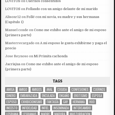
LOVITOS
on
Cuernos consentidos
LOVITOS
on
Follando con un amigo delante de mi marido
Alisonr12
on
Follé con mi novia, su madre y sus hermanas
(Capítulo 1)
Manuel conde
on
Como me exhibo ante el amigo de mi esposo
(primera parte)
Masterrecargado
on
A mi esposo le gusta exhibirme y paga el
precio
Jose Reynoso
on
Mi Primita cachonda
Jacrisjua
on
Como me exhibo ante el amigo de mi esposo
(primera parte)
TAGS
AMIGA
AMIGO
AMIGOS
ANAL
COGIDA
CONFESIONES
CUERNOS
DINERO
EMBARAZADA
ENCULADA
ENGAÑO
EROTISMO
ESPOSA
ESPOSO
EXHIBICIONISMO
FANTASÍA
GAY
HERMANA
HIJO
INCESTO
INFIDELIDAD
INFIEL
INSEMINADA
INTERCAMBIO
LESBIANA
LESBIANAS
MADRE
MADURA
MASTURBACION