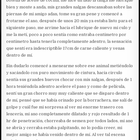
botella de aceite de cocina, me hice un lado la tanga me lubrique
bien y monte a anda, mis grandes nalgas descansaban sobre las
piernas de mi amigo adan, tome su gran pene y comencé a
frotarme el ano, después de unos 20 min ya estaba listo para el
siguiente paso, me arrime hacia el lubrique de nuevo mi culo y
me la metí, poco a poco sentía como entraba centímetro por
centímetro hasta tenerla completamente adentro, la sensación
que sentí era indescriptible 17cm de carne caliente y venas
dentro de mí.
Sin dudarlo comencé a menearme sobre ese animal metiéndolo
y sacándolo con puro movimiento de cintura, hacia circulo
sentía sus grandes huevos chocar con mis nalgas, después de 1
hora teniéndola adentro acelere el paso y como de película,
sentí un gran chorro muy muy caliente que se disparo dentro
de mí, pensé que se había orinado por la borrachera, me salí de
golpe y cuál fue mi sorpresa al ver mi enorme trasero con
lencería, mi ano completamente dilatado y rojo resultado de 1
hr de penetración, chorreaba de semen por todos lados, mi ano
se abría y cerraba estaba palpitando, no lo podía creer, mi
mejor amigo se había venido dentro de mí. Al ver tal escena