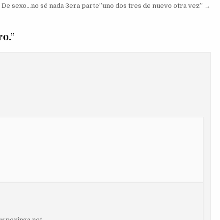
De sexo…no sé nada 3era parte”uno dos tres de nuevo otra vez” →
ro.
”
w.poringa.net