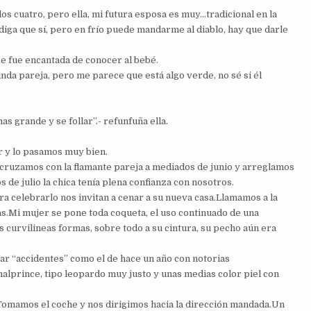
los cuatro, pero ella, mi futura esposa es muy…tradicional en la
 diga que sí, pero en frío puede mandarme al diablo, hay que darle
se fue encantada de conocer al bebé.
linda pareja, pero me parece que está algo verde, no sé si él
as grande y se follar”.- refunfuña ella.
ar y lo pasamos muy bien.
os cruzamos con la flamante pareja a mediados de junio y arreglamos
 de julio la chica tenía plena confianza con nosotros.
a celebrarlo nos invitan a cenar a su nueva casa.Llamamos a la
as.Mi mujer se pone toda coqueta, el uso continuado de una
s curvilineas formas, sobre todo a su cintura, su pecho aún era
tar “accidentes” como el de hace un año con notorias
lprince, tipo leopardo muy justo y unas medias color piel con
Tomamos el coche y nos dirigimos hacia la dirección mandada.Un