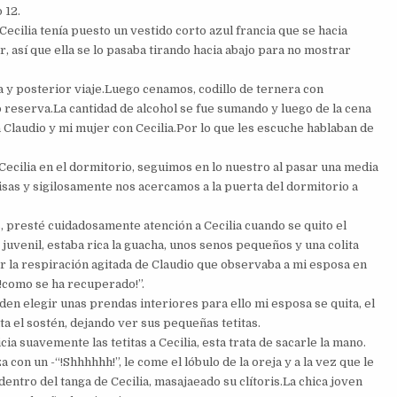
 12.
Cecilia tenía puesto un vestido corto azul francia que se hacia
ar, así que ella se lo pasaba tirando hacia abajo para no mostrar
 y posterior viaje.Luego cenamos, codillo de ternera con
o reserva.La cantidad de alcohol se fue sumando y luego de la cena
 Claudio y mi mujer con Cecilia.Por lo que les escuche hablaban de
Cecilia en el dormitorio, seguimos en lo nuestro al pasar una media
as y sigilosamente nos acercamos a la puerta del dormitorio a
presté cuidadosamente atención a Cecilia cuando se quito el
juvenil, estaba rica la guacha, unos senos pequeños y una colita
ir la respiración agitada de Claudio que observaba a mi esposa en
!como se ha recuperado!”.
en elegir unas prendas interiores para ello mi esposa se quita, el
ta el sostén, dejando ver sus pequeñas tetitas.
ia suavemente las tetitas a Cecilia, esta trata de sacarle la mano.
a con un -“!Shhhhhh!”, le come el lóbulo de la oreja y a la vez que le
entro del tanga de Cecilia, masajaeado su clítoris.La chica joven