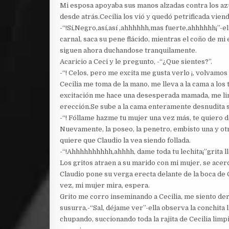
Mi esposa apoyaba sus manos alzadas contra los azu
desde atrás.Cecilia los vió y quedó petrificada viendo
-“!Sí,Negro,así,así ,ahhhhhh,mas fuerte,ahhhhhh¡”-el
carnal, saca su pene flácido, mientras el coño de mi
siguen ahora duchandose tranquilamente.
Acaricio a Ceci y le pregunto, -“¿Que sientes?”.
-“! Celos, pero me excita me gusta verlo ¡, volvamos
Cecilia me toma de la mano, me lleva a la cama a los 
excitación me hace una desesperada mamada, me lim
erección.Se sube a la cama enteramente desnudita 
-“! Fóllame hazme tu mujer una vez más, te quiero de
Nuevamente, la poseo, la penetro, embisto una y otra
quiere que Claudio la vea siendo follada.
-“!Ahhhhhhhhhh,ahhhh, dame toda tu lechita¡”grita 
Los gritos atraen a su marido con mi mujer, se acerc
Claudio pone su verga erecta delante de la boca de C
vez, mi mujer mira, espera.
Grito me corro inseminando a Cecilia, me siento de
susurra,-“Sal, déjame ver”-ella observa la conchita
chupando, succionando toda la rajita de Cecilia lim