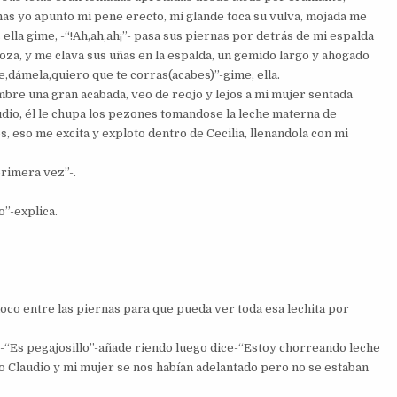
nas yo apunto mi pene erecto, mi glande toca su vulva, mojada me
ella gime, -“!Ah,ah,ah¡”- pasa sus piernas por detrás de mi espalda
goza, y me clava sus uñas en la espalda, un gemido largo y ahogado
,dámela,quiero que te corras(acabes)”-gime, ella.
mbre una gran acabada, veo de reojo y lejos a mi mujer sentada
udio, él le chupa los pezones tomandose la leche materna de
s, eso me excita y exploto dentro de Cecilia, llenandola con mi
primera vez”-.
o”-explica.
oco entre las piernas para que pueda ver toda esa lechita por
o,-“Es pegajosillo”-añade riendo luego dice-“Estoy chorreando leche
o Claudio y mi mujer se nos habían adelantado pero no se estaban