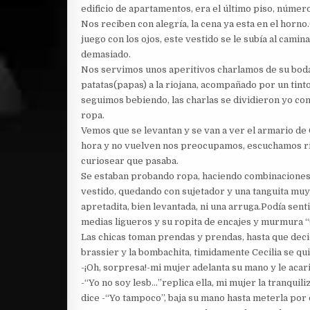
edificio de apartamentos, era el último piso, número
Nos reciben con alegría, la cena ya esta en el horno.
juego con los ojos, este vestido se le subía al camin
demasiado.
Nos servimos unos aperitivos charlamos de su boda
patatas(papas) a la riojana, acompañado por un tint
seguimos bebiendo, las charlas se dividieron yo con
ropa.
Vemos que se levantan y se van a ver el armario de 
hora y no vuelven nos preocupamos, escuchamos ris
curiosear que pasaba.
Se estaban probando ropa, haciendo combinaciones, 
vestido, quedando con sujetador y una tanguita muy 
apretadita, bien levantada, ni una arruga.Podía sent
medias ligueros y su ropita de encajes y murmura “
Las chicas toman prendas y prendas, hasta que decid
brassier y la bombachita, timidamente Cecilia se qui
-¡Oh, sorpresa!-mi mujer adelanta su mano y le acaric
-“Yo no soy lesb…”replica ella, mi mujer la tranquiliz
dice -“Yo tampoco”, baja su mano hasta meterla por d