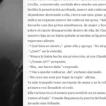
Cecilia , concentrada, excitada abre mucho sus pier
facilita la penetración profunda, muevo mis caderas 
dejandome abotonado a ella, cierra sus ojos, gime, 
indica un orgasmo,mueve las caderas me goza,-“dale
Escucho casi dos gritos simultaneos, de mujer y ho
sobre el cipote desaparecido dentro de ella, de Cla
nuestro hijo,no se había quitado ni medias ni liguero
esperma caliente.
-“! Qué bien se siente ¡”- gime ella y agrega -“Es mi 
-“¿Qué?”-no le entedía.
-“Nunca lo había hecho sin protección, ni con Claudi
-“¿Tomas AO?”-pregunto.
-“!No¡ , me hacen daño”-responde.
-“! Vas a quedar embaraz…da!”, exclamo alarmado.
-“No creo me está por bajar la regla”- afirma.
Ya más tranquilo tomo un espejo de mano y se lo col
primera vez llenadole el coño.
Ella curiosa toca el semen para sentirlo en su man
vamos al baño”-.Cuando llegamosa la puerta del bañ
lavando sino follando.