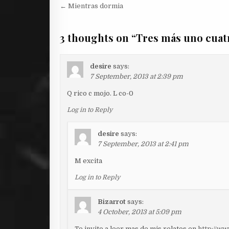
Post
← Mientras dormia
navigation
3 thoughts on “
Tres más uno cuat
desire
says:
7 September, 2013 at 2:39 pm
Q rico c mojo. L co-0
Log in to Reply
desire
says:
7 September, 2013 at 2:41 pm
M excita
Log in to Reply
Bizarrot
says:
4 October, 2013 at 5:09 pm
Te invito a leer mas de mis relatos en
http://ww