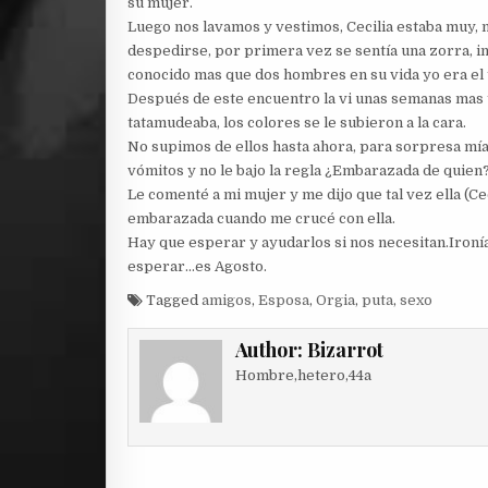
su mujer.
Luego nos lavamos y vestimos, Cecilia estaba muy, mu
despedirse, por primera vez se sentía una zorra, infi
conocido mas que dos hombres en su vida yo era el 
Después de este encuentro la vi unas semanas mas 
tatamudeaba, los colores se le subieron a la cara.
No supimos de ellos hasta ahora, para sorpresa mí
vómitos y no le bajo la regla ¿Embarazada de quien?
Le comenté a mi mujer y me dijo que tal vez ella (Cec
embarazada cuando me crucé con ella.
Hay que esperar y ayudarlos si nos necesitan.Ironías
esperar…es Agosto.
Tagged
amigos
,
Esposa
,
Orgia
,
puta
,
sexo
Author:
Bizarrot
Hombre,hetero,44a