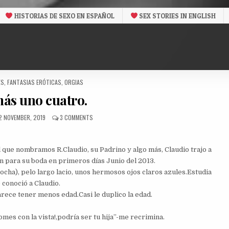
HISTORIAS DE SEXO EN ESPAÑOL
SEX STORIES IN ENGLISH
ES
,
FANTASIAS ERÓTICAS
,
ORGIAS
más uno cuatro.
PUBLISHED
ON
2 NOVEMBER, 2019
3 COMMENTS
DATE:
TRES
MÁS
UNO
 que nombramos R.Claudio, su Padrino y algo más, Claudio trajo a
CUATRO.
n para su boda en primeros días Junio del 2013.
ocha), pelo largo lacio, unos hermosos ojos claros azules.Estudia
 conoció a Claudio.
rece tener menos edad.Casi le duplico la edad.
comes con la vista!,podría ser tu hija”-me recrimina.