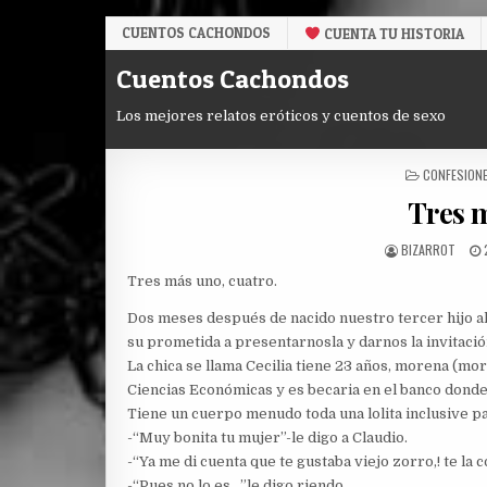
Skip
CUENTOS CACHONDOS
CUENTA TU HISTORIA
to
content
Cuentos Cachondos
Los mejores relatos eróticos y cuentos de sexo
POSTED
CONFESION
IN
Tres 
AUTHOR:
BIZARROT
Tres más uno, cuatro.
Dos meses después de nacido nuestro tercer hijo al
su prometida a presentarnosla y darnos la invitació
La chica se llama Cecilia tiene 23 años, morena (mor
Ciencias Económicas y es becaria en el banco donde
Tiene un cuerpo menudo toda una lolita inclusive pa
-“Muy bonita tu mujer”-le digo a Claudio.
-“Ya me di cuenta que te gustaba viejo zorro,! te la 
-“Pues no lo es…”le digo riendo.