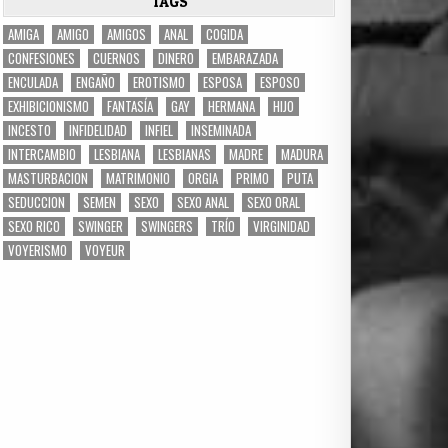
TAGS
AMIGA
AMIGO
AMIGOS
ANAL
COGIDA
CONFESIONES
CUERNOS
DINERO
EMBARAZADA
ENCULADA
ENGAÑO
EROTISMO
ESPOSA
ESPOSO
EXHIBICIONISMO
FANTASÍA
GAY
HERMANA
HIJO
INCESTO
INFIDELIDAD
INFIEL
INSEMINADA
INTERCAMBIO
LESBIANA
LESBIANAS
MADRE
MADURA
MASTURBACION
MATRIMONIO
ORGIA
PRIMO
PUTA
SEDUCCION
SEMEN
SEXO
SEXO ANAL
SEXO ORAL
SEXO RICO
SWINGER
SWINGERS
TRÍO
VIRGINIDAD
VOYERISMO
VOYEUR