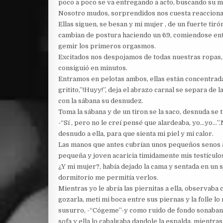
poco a poco se va entregando a acto, buscando su m
Nosotro mudos, sorprendidos nos cuesta reaccionar
Ellas siguen, se besan y mi mujer , de un fuerte tiró
cambian de postura haciendo un 69, comiendose entr
gemir los primeros orgasmos.
Excitados nos despojamos de todas nuestras ropas, 
consiguió en minutos.
Entramos en pelotas ambos, ellas están concentrada
gritito,”!Huyy!”, deja el abrazo carnal se separa d
con la sábana su desnudez.
Toma la sábana y de un tiron se la saco, desnuda se 
-“Sí , pero no le creí pensé que alardeaba, yo…yo…”
desnudo a ella, para que sienta mi piel y mi calor.
Las manos que antes cubrían unos pequeños senos 
pequeña y joven acaricia timidamente mis testículo
¿Y mi mujer?, había dejado la cama y sentada en un so
dormitorio me permitía verlos.
Mientras yo le abría las piernitas a ella, observaba
gozarla, meti mi boca entre sus piernas y la folle 
susurro, -“Cógeme”-y como ruido de fondo sonaban 
sofa y ella lo cabalgaba dandole la espalda, mientr