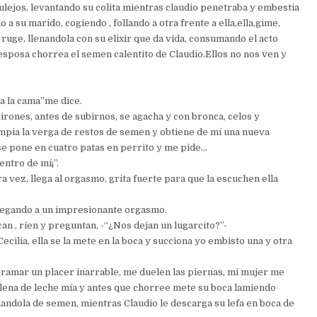
lejos, levantando su colita mientras claudio penetraba y embestia
 a su marido, cogiendo , follando a otra frente a ella,ella,gime,
 ruge, llenandola con su elixir que da vida, consumando el acto
 esposa chorrea el semen calentito de Claudio.Ellos no nos ven y
 a la cama”me dice.
tirones, antes de subirnos, se agacha y con bronca, celos y
pia la verga de restos de semen y obtiene de mí una nueva
se pone en cuatro patas en perrito y me pide…
ntro de mí¡”.
 vez, llega al orgasmo, grita fuerte para que la escuchen ella
llegando a un impresionante orgasmo.
an , ríen y preguntan, -“¿Nos dejan un lugarcito?”-
ecilia, ella se la mete en la boca y succiona yo embisto una y otra
rramar un placer inarrable, me duelen las piernas, mi mujer me
 llena de leche mía y antes que chorree mete su boca lamiendo
piandola de semen, mientras Claudio le descarga su lefa en boca de