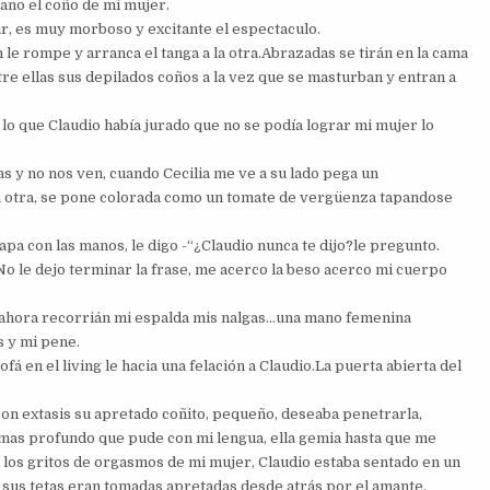
ano el coño de mi mujer.
, es muy morboso y excitante el espectaculo.
n le rompe y arranca el tanga a la otra.Abrazadas se tirán en la cama
e ellas sus depilados coños a la vez que se masturban y entran a
lo que Claudio había jurado que no se podía lograr mi mujer lo
s y no nos ven, cuando Cecilia me ve a su lado pega un
e la otra, se pone colorada como un tomate de vergüenza tapandose
tapa con las manos, le digo -“¿Claudio nunca te dijo?le pregunto.
.No le dejo terminar la frase, me acerco la beso acerco mi cuerpo
ahora recorrián mi espalda mis nalgas…una mano femenina
s y mi pene.
fá en el living le hacia una felación a Claudio.La puerta abierta del
 con extasis su apretado coñito, pequeño, deseaba penetrarla,
lo mas profundo que pude con mi lengua, ella gemia hasta que me
los gritos de orgasmos de mi mujer, Claudio estaba sentado en un
as sus tetas eran tomadas apretadas desde atrás por el amante,