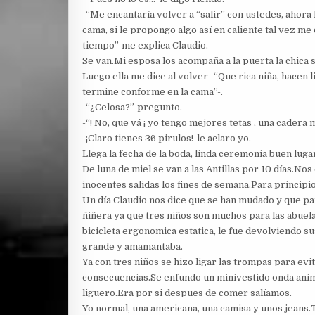
-“Me encantaría volver a “salir” con ustedes, ahora 
cama, si le propongo algo así en caliente tal vez me
tiempo”-me explica Claudio.
Se van.Mi esposa los acompaña a la puerta la chica 
Luego ella me dice al volver -“Que rica niña, hacen 
termine conforme en la cama”-.
-“¿Celosa?”-pregunto.
-“! No, que vá ¡ yo tengo mejores tetas , una cadera m
-¡Claro tienes 36 pirulos!-le aclaro yo.
Llega la fecha de la boda, linda ceremonia buen lug
De luna de miel se van a las Antillas por 10 días.N
inocentes salidas los fines de semana.Para principios
Un día Claudio nos dice que se han mudado y que par
ñiñera ya que tres niños son muchos para las abuel
bicicleta ergonomica estatica, le fue devolviendo su
grande y amamantaba.
Ya con tres niños se hizo ligar las trompas para evi
consecuencias.Se enfundo un minivestido onda anima
liguero.Era por si despues de comer salíamos.
Yo normal, una americana, una camisa y unos jeans.