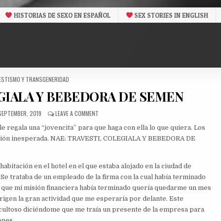
HISTORIAS DE SEXO EN ESPAÑOL
SEX STORIES IN ENGLISH
D
ESTISMO Y TRANSGENERIDAD
EGIALA Y BEBEDORA DE SEMEN
BLISHED
ON
 SEPTEMBER, 2019
LEAVE A COMMENT
E:
NAE:
le regala una “jovencita” para que haga con ella lo que quiera. Los
TRAVESTI,
COLEGIALA
sión inesperada.
NAE: TRAVESTI, COLEGIALA Y BEBEDORA DE
Y
BEBEDORA
DE
 habitación en el hotel en el que estaba alojado en la ciudad de
SEMEN
Se trataba de un empleado de la firma con la cual había terminado
a que mi misión financiera había terminado quería quedarme un mes
rigen la gran actividad que me esperaría por delante. Este
icultoso diciéndome que me traía un presente de la empresa para
ones.