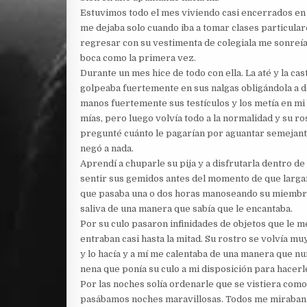
Estuvimos todo el mes viviendo casi encerrados en 
me dejaba solo cuando iba a tomar clases particul
regresar con su vestimenta de colegiala me sonreía
boca como la primera vez.
Durante un mes hice de todo con ella. La até y la cas
golpeaba fuertemente en sus nalgas obligándola a
manos fuertemente sus testículos y los metía en mi
mías, pero luego volvía todo a la normalidad y su r
pregunté cuánto le pagarían por aguantar semejant
negó a nada.
Aprendí a chuparle su pija y a disfrutarla dentro d
sentir sus gemidos antes del momento de que largar
que pasaba una o dos horas manoseando su miembro,
saliva de una manera que sabía que le encantaba.
Por su culo pasaron infinidades de objetos que le me
entraban casi hasta la mitad. Su rostro se volvía mu
y lo hacía y a mí me calentaba de una manera que nun
nena que ponía su culo a mi disposición para hacerl
Por las noches solía ordenarle que se vistiera com
pasábamos noches maravillosas. Todos me miraban 