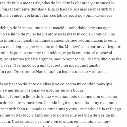
rca de mí en mesas alejadas de los demás clientes y entonces le
u pija totalmente depilada. Ella lo hacía y además se masturbaba
¡Era hermoso verla apretar sus labios para no gemir de placer
ebajo de la mesa. Fue una sensación inolvidable ver sus ojos
o se llenó de mi leche y entonces la mezcló con su comida, una
e mientras mojaba allí unos panecillos que acompañaban la cena.
 ella elegir la perversión del día. Me llevó a un bar muy elegante
odiada por un enorme tailandés que ya la conocía. Al entrar al
uy sonrientes y hasta algunos medio borrachos. Ella me dijo que me
que hacer. Nae habló con una travesti hermosa que fumaba
llón rojo. De repente Nae ocupó un lugar a su lado y entonces
la se paraba delante de ellas y se colocaba un condón para que
 se metieran las pijas ya erectas en sus bocas.
ban el condón lleno de leche y vertían todo el semen en una copa
a de las intervenciones. Cuando llegó mi turno fue muy excitante
e masturbaban turnándose entre una y otra. En medio de la refriega
so me volvía loco y también a los otros que estaban detrás de mí.
nciaron. Nae entonces se sentó en el sillón con las piernas muy