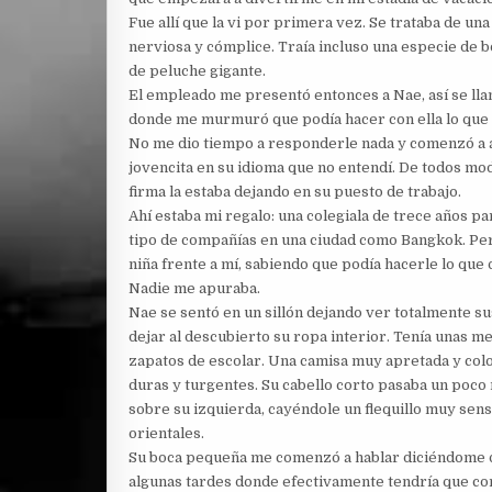
Fue allí que la vi por primera vez. Se trataba de un
nerviosa y cómplice. Traía incluso una especie de b
de peluche gigante.
El empleado me presentó entonces a Nae, así se llama
donde me murmuró que podía hacer con ella lo que 
No me dio tiempo a responderle nada y comenzó a alej
jovencita en su idioma que no entendí. De todos m
firma la estaba dejando en su puesto de trabajo.
Ahí estaba mi regalo: una colegiala de trece años p
tipo de compañías en una ciudad como Bangkok. Per
niña frente a mí, sabiendo que podía hacerle lo que 
Nadie me apuraba.
Nae se sentó en un sillón dejando ver totalmente sus
dejar al descubierto su ropa interior. Tenía unas med
zapatos de escolar. Una camisa muy apretada y col
duras y turgentes. Su cabello corto pasaba un poco 
sobre su izquierda, cayéndole un flequillo muy sens
orientales.
Su boca pequeña me comenzó a hablar diciéndome q
algunas tardes donde efectivamente tendría que conc