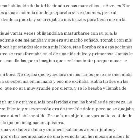
esa habitación de hotel haciendo cosas maravillosas. A veces Nae
ares a una academia donde preparaba sus exámenes, pero al
 desde la puerta y se arrojaba a mis brazos para besarme en la
tigué varias veces obligándola a masturbarse con su pija; la
 decirme que me amaba y que era su macho soñado. Tomaba con mis
 boca apretándoselos con mis labios. Nae lloraba con esas acciones
ostro se transformaba en el de una niña dulce y primorosa. Jamás le
es canalladas, pero imagino que sería bastante porque nunca se
e mi boca. No dejaba que eyaculara en mis labios pero me encantaba
a su esperma en mi mano y eso me excitaba. Había tardes en las
 que no era muy grande por cierto, y se lo besaba y llenaba de
tía una y otra vez. Mis preferidas eran las botellas de cerveza. Le
y sufriente y su expresión era de terrible dolor, pero no se quejaba
ca antes había sentido. Era mía, un objeto, un varoncito vestido de
e lo que mi imaginación quisiera.
o una verdadera dama y entonces salíamos a cenar juntos y
por estar acompañado de una jovencita tan hermosa sin saber lo