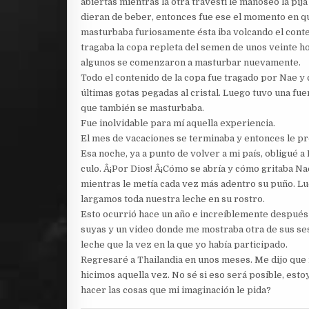
abiertas mientras la otra travesti le manoseó la pij
dieran de beber, entonces fue ese el momento en q
masturbaba furiosamente ésta iba volcando el conte
tragaba la copa repleta del semen de unos veinte ho
algunos se comenzaron a masturbar nuevamente.
Todo el contenido de la copa fue tragado por Nae y
últimas gotas pegadas al cristal. Luego tuvo una fuer
que también se masturbaba.
Fue inolvidable para mí aquella experiencia.
El mes de vacaciones se terminaba y entonces le pro
Esa noche, ya a punto de volver a mi país, obligué 
culo. Â¡Por Dios! Â¡Cómo se abría y cómo gritaba Na
mientras le metía cada vez más adentro su puño. Lu
largamos toda nuestra leche en su rostro.
Esto ocurrió hace un año e increíblemente después 
suyas y un video donde me mostraba otra de sus s
leche que la vez en la que yo había participado.
Regresaré a Thailandia en unos meses. Me dijo que
hicimos aquella vez. No sé si eso será posible, est
hacer las cosas que mi imaginación le pida?