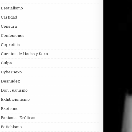
Bestialismo
Castidad
Censura
Confesiones
Coprofilia
Cuentos de Hadas y Sexo
Culpa
CyberSexo
Desnudez
Don Juanismo
Exhibicionismo
Exotismo
Fantasias Eróticas
Fetichismo