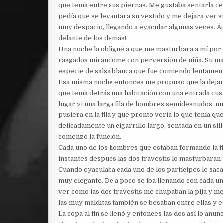
que tenía entre sus piernas. Me gustaba sentarla ce
pedía que se levantara su vestido y me dejara ver s
muy despacio, llegando a eyacular algunas veces. Â
delante de los demás!
Una noche la obligué a que me masturbara a mí por d
rasgados mirándome con perversión de niña. Su man
especie de salsa blanca que fue comiendo lentament
Esa misma noche entonces me propuso que la dejara a
que tenía detrás una habitación con una entrada cust
lugar vi una larga fila de hombres semidesnudos, m
pusiera en la fila y que pronto vería lo que tenía 
delicadamente un cigarrillo largo, sentada en un si
comenzó la función.
Cada uno de los hombres que estaban formando la fi
instantes después las dos travestis lo masturbaran y
Cuando eyaculaba cada uno de los partícipes le saca
muy elegante. De a poco se iba llenando con cada un
ver cómo las dos travestis me chupaban la pija y m
las muy malditas también se besaban entre ellas y e
La copa al fin se llenó y entonces las dos así lo anu