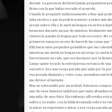
dormir. La gerencia del hotel jamás preguntaría por n
firma con la que había cerrado el acuerdo.
Cuando le pregunté maliciosamente a Nae qué podrí
niña esclava y que la podría someter a todos mis de
arrojé sobre ella y le metí mi lengua en su boca h
besarnos durante un par de minutos. Realmente me 
cintura le pasaba la lengua por todo su rostro. No c
primeros ensayos en eso de hacerle las cosas que 
Ella hacía unos pequeños gemiditos que me calenta
mientras me metía su lengua en mi oreja. Le metía l
fuertemente su culo, que era hermoso por la firmeza
Luego quise tocarle la entrepierna en busca de una
encontré. Era una verga parada que salía por la par
esa prenda diminuta y color rosa, asomaban sus bril
me detuve al instante.
Nae se sobresaltó por mi actitud. Entonces comprend
uno de esos famosos ladyboys que tanto abundan en
una niña, de una chica. Sin embargo allí estaba esta
saliva y su sudor, con la falda levantada sobre su v
si mirar su expresión o mirar a esa verga parada q