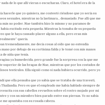
ada de lo que allí vieran o escucharan. Claro, el hotel era de la
a hacerle que yo quisiera, me contestó riéndose que yo sería su
seos sexuales, mientras no la lastimara… demasiado. Fue allí que me
asta más no poder. Nae también hizo lo mismo y no paramos de
había excitado esta pequeña. Mientras la tomaba de su pequeña
reo que le haya causado placer alguno a ella, pero eran mis
“realmente” quería.
ban tremendamente, me decía cosas al oído que no entendía
a mano por debajo de su cortísima falda y le tomé con mis manos
 de niña que tenía.
 vagina ya humedecida, pero grande fue la sorpresa con la que me
te superior de las bragas de Nae, mientras que por los costados de
losos testículos. Ella siguió como si nada hubiera ocurrido, pero yo
í que ella pensaba que yo sabía que se trataba de una travesti,
 Thailandia. Pero es que el empleado me había hablado siempre de
 jovencita con sus cabellos revueltos sobre el rostro mojado por mi
ientre y con un miembro bien parado entre sus piernas. Yo no sabía
ue me apuntaba con su rosada cabeza.