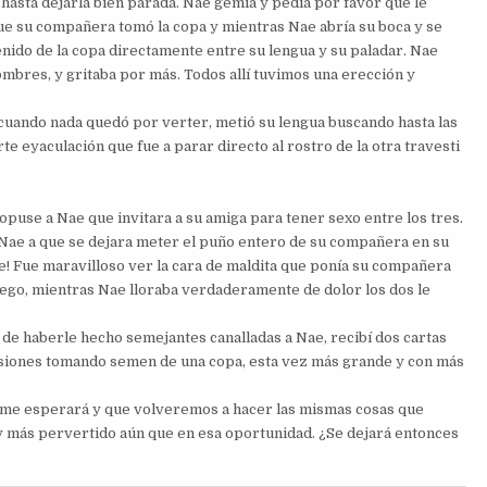
a hasta dejarla bien parada. Nae gemía y pedía por favor que le
ue su compañera tomó la copa y mientras Nae abría su boca y se
nido de la copa directamente entre su lengua y su paladar. Nae
mbres, y gritaba por más. Todos allí tuvimos una erección y
 cuando nada quedó por verter, metió su lengua buscando hasta las
te eyaculación que fue a parar directo al rostro de la otra travesti
puse a Nae que invitara a su amiga para tener sexo entre los tres.
a Nae a que se dejara meter el puño entero de su compañera en su
e! Fue maravilloso ver la cara de maldita que ponía su compañera
ego, mientras Nae lloraba verdaderamente de dolor los dos le
de haberle hecho semejantes canalladas a Nae, recibí dos cartas
esiones tomando semen de una copa, esta vez más grande y con más
 me esperará y que volveremos a hacer las mismas cosas que
oy más pervertido aún que en esa oportunidad. ¿Se dejará entonces