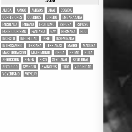
TAGS
AMIGA
AMIGO
AMIGOS
ANAL
COGIDA
CONFESIONES
CUERNOS
DINERO
EMBARAZADA
ENCULADA
ENGAÑO
EROTISMO
ESPOSA
ESPOSO
EXHIBICIONISMO
FANTASÍA
GAY
HERMANA
HIJO
INCESTO
INFIDELIDAD
INFIEL
INSEMINADA
INTERCAMBIO
LESBIANA
LESBIANAS
MADRE
MADURA
MASTURBACION
MATRIMONIO
ORGIA
PRIMO
PUTA
SEDUCCION
SEMEN
SEXO
SEXO ANAL
SEXO ORAL
SEXO RICO
SWINGER
SWINGERS
TRÍO
VIRGINIDAD
VOYERISMO
VOYEUR