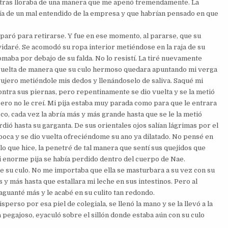
ntras lloraba de una manera que me apenó tremendamente. La
taría de un mal entendido de la empresa y que habrían pensado en que
paró para retirarse. Y fue en ese momento, al pararse, que su
idaré. Se acomodó su ropa interior metiéndose en la raja de su
somaba por debajo de su falda. No lo resistí. La tiré nuevamente
i vuelta de manera que su culo hermoso quedara apuntando mi verga
gujero metiéndole mis dedos y llenándoselo de saliva. Saqué mi
ntra sus piernas, pero repentinamente se dio vuelta y se la metió
pero no le creí. Mi pija estaba muy parada como para que le entrara
co, cada vez la abría más y más grande hasta que se le la metió
rdió hasta su garganta. De sus orientales ojos salían lágrimas por el
boca y se dio vuelta ofreciéndome su ano ya dilatado. No pensé en
 lo que hice, la penetré de tal manera que sentí sus quejidos que
 enorme pija se había perdido dentro del cuerpo de Nae.
de su culo. No me importaba que ella se masturbara a su vez con su
y más hasta que estallara mi leche en sus intestinos. Pero al
uanté más y le acabé en su culito tan redondo.
erso por esa piel de colegiala, se llenó la mano y se la llevó a la
pegajoso, eyaculó sobre el sillón donde estaba aún con su culo