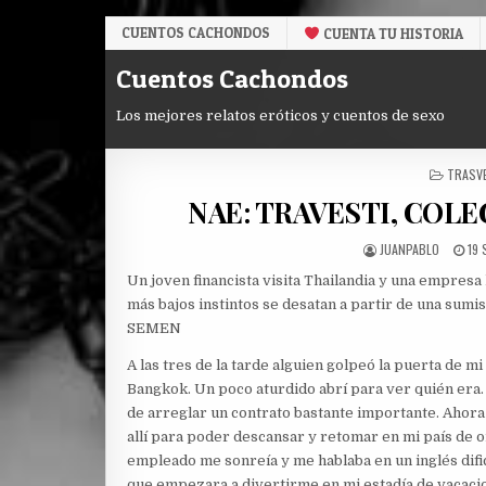
Skip
CUENTOS CACHONDOS
CUENTA TU HISTORIA
to
content
Cuentos Cachondos
Los mejores relatos eróticos y cuentos de sexo
POSTE
TRASV
IN
NAE: TRAVESTI, COL
AUTHOR:
PU
JUANPABLO
19
DAT
Un joven financista visita Thailandia y una empresa 
más bajos instintos se desatan a partir de una sumi
SEMEN
A las tres de la tarde alguien golpeó la puerta de mi
Bangkok. Un poco aturdido abrí para ver quién era. 
de arreglar un contrato bastante importante. Ahor
allí para poder descansar y retomar en mi país de o
empleado me sonreía y me hablaba en un inglés dif
que empezara a divertirme en mi estadía de vacaci