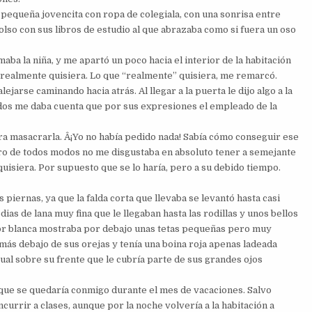
a pequeña jovencita con ropa de colegiala, con una sonrisa entre
olso con sus libros de estudio al que abrazaba como si fuera un oso
ba la niña, y me apartó un poco hacia el interior de la habitación
realmente quisiera. Lo que “realmente” quisiera, me remarcó.
arse caminando hacia atrás. Al llegar a la puerta le dijo algo a la
odos me daba cuenta que por sus expresiones el empleado de la
ara masacrarla. Â¡Yo no había pedido nada! Sabía cómo conseguir ese
o de todos modos no me disgustaba en absoluto tener a semejante
quisiera. Por supuesto que se lo haría, pero a su debido tiempo.
 piernas, ya que la falda corta que llevaba se levantó hasta casi
ias de lana muy fina que le llegaban hasta las rodillas y unos bellos
or blanca mostraba por debajo unas tetas pequeñas pero muy
más debajo de sus orejas y tenía una boina roja apenas ladeada
ual sobre su frente que le cubría parte de sus grandes ojos
ue se quedaría conmigo durante el mes de vacaciones. Salvo
urrir a clases, aunque por la noche volvería a la habitación a