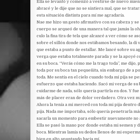
Ella se levantó y comenzó a vestirse de nuevo mie
abracé y le dije que no se sintiera mal, que se tra
esta situación distinta para mí me agradaría.
Nae me hizo un gesto afirmativo con su cabeza y se 
cuerpo se arqueó de una manera tal que jamás la olv
culo la fina tira de tela que alcancé a ver cómo se a
sobre el sillón donde nos estábamos besando, la d
que estaba a punto de estallar. Me lancé sobre su a
verga que estaba totalmente parada y se la apoyé co
en su boca. “Verás cómo me la trago toda”, me dijo, 
toda por su boca tan pequeñita, sin embargo de a po
toda. Me sentía en el cielo cuando toda mi pija se pe
esfuerzo que estaba haciendo. Sacó mi verga de su 
cuidarme de nada, sólo quería partirla en dos. Y fue
más de placer eran de dolor verdadero. Otra vez mi
Ahora la tenía a mi merced con toda mi pija dentro 
pija. Nada me importaba, sólo quería penetrarla más 
sacarla un momento para embestir nuevamente no ag
Ella se pasó la mano por donde estaba mi semen y disp
boca. Mientras lamía su dedos llenos de mi esperma 
bien en alto apuntando hacia mí.