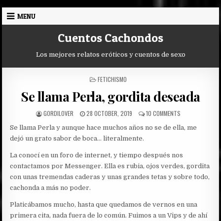
Skip
MENU
to
content
Cuentos Cachondos
Los mejores relatos eróticos y cuentos de sexo
POSTED
FETICHISMO
IN
Se llama Perla, gordita deseada
AUTHOR:
PUBLISHED
ON
GORDILOVER
28 OCTOBER, 2019
10 COMMENTS
DATE:
SE
Se llama Perla y aunque hace muchos años no se de ella, me
LLAMA
PERLA,
dejó un grato sabor de boca… literalmente.
GORDITA
DESEADA
La conocí en un foro de internet, y tiempo después nos
contactamos por Messenger. Ella es rubia, ojos verdes, gordita
con unas tremendas caderas y unas grandes tetas y sobre todo,
cachonda a más no poder.
Platicábamos mucho, hasta que quedamos de vernos en una
primera cita, nada fuera de lo común. Fuimos a un Vips y de ahí