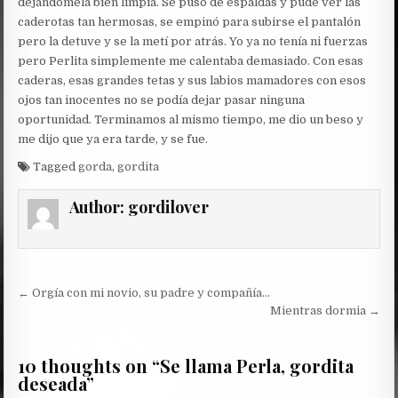
dejándomela bien limpia. Se puso de espaldas y pude ver las
caderotas tan hermosas, se empinó para subirse el pantalón
pero la detuve y se la metí por atrás. Yo ya no tenía ni fuerzas
pero Perlita simplemente me calentaba demasiado. Con esas
caderas, esas grandes tetas y sus labios mamadores con esos
ojos tan inocentes no se podía dejar pasar ninguna
oportunidad. Terminamos al mismo tiempo, me dio un beso y
me dijo que ya era tarde, y se fue.
Tagged
gorda
,
gordita
Author:
gordilover
Post
← Orgía con mi novio, su padre y compañía…
navigation
Mientras dormia →
10 thoughts on “
Se llama Perla, gordita
deseada
”