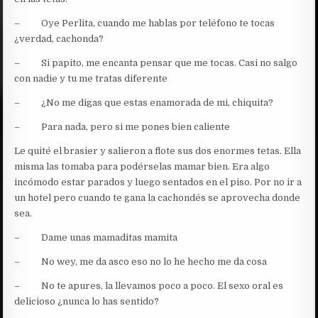
– Oye Perlita, cuando me hablas por teléfono te tocas
¿verdad, cachonda?
– Si papito, me encanta pensar que me tocas. Casi no salgo
con nadie y tu me tratas diferente
– ¿No me digas que estas enamorada de mi, chiquita?
– Para nada, pero si me pones bien caliente
Le quité el brasier y salieron a flote sus dos enormes tetas. Ella
misma las tomaba para podérselas mamar bien. Era algo
incómodo estar parados y luego sentados en el piso. Por no ir a
un hotel pero cuando te gana la cachondés se aprovecha donde
sea.
– Dame unas mamaditas mamita
– No wey, me da asco eso no lo he hecho me da cosa
– No te apures, la llevamos poco a poco. El sexo oral es
delicioso ¿nunca lo has sentido?