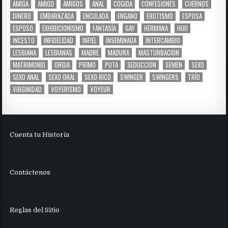
AMIGA
AMIGO
AMIGOS
ANAL
COGIDA
CONFESIONES
CUERNOS
DINERO
EMBARAZADA
ENCULADA
ENGAÑO
EROTISMO
ESPOSA
ESPOSO
EXHIBICIONISMO
FANTASÍA
GAY
HERMANA
HIJO
INCESTO
INFIDELIDAD
INFIEL
INSEMINADA
INTERCAMBIO
LESBIANA
LESBIANAS
MADRE
MADURA
MASTURBACION
MATRIMONIO
ORGIA
PRIMO
PUTA
SEDUCCION
SEMEN
SEXO
SEXO ANAL
SEXO ORAL
SEXO RICO
SWINGER
SWINGERS
TRÍO
VIRGINIDAD
VOYERISMO
VOYEUR
Cuenta tu Historia
Contáctenos
Reglas del Sitio