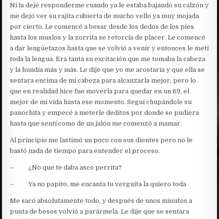
Ni la dejé responderme cuando ya le estaba bajando su calzón y
me dejó ver su rajita cubierta de mucho vello ya muy mojada
por cierto. Le comencé a besar desde los dedos de los pies
hasta los muslos y la zorrita se retorcía de placer. Le comencé
a dar lengüetazos hasta que se volvió a venir y entonces le metí
toda la lengua. Era tanta su excitación que me tomaba la cabeza
y la hundía más y más. Le dije que yo me acostaría y que ella se
sentara encima de mi cabeza para alcanzarla mejor, pero lo
que en realidad hice fue moverla para quedar en un 69, el
mejor de mi vida hasta ese momento. Seguí chupándole su
panochita y empecé a meterle deditos por donde se pudiera
hasta que sentí como de un jalón me comenzó a mamar.
Al principio me lastimó un poco con sus dientes pero no le
bastó nada de tiempo para entender el proceso.
– ¿No que te daba asco perrita?
– Ya no papito, me encanta tu verguita la quiero toda
Me sacó absolutamente todo, y después de unos minutos a
punta de besos volvió a parármela. Le dije que se sentara