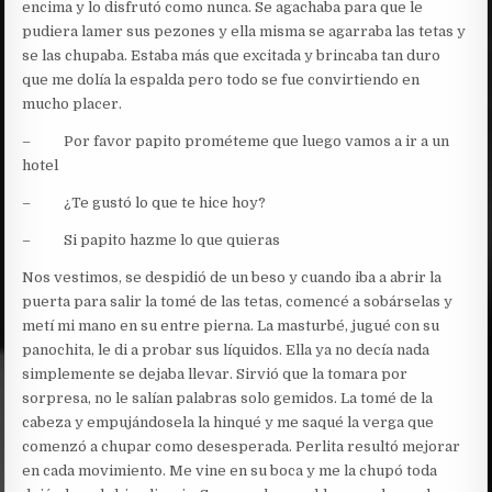
encima y lo disfrutó como nunca. Se agachaba para que le
pudiera lamer sus pezones y ella misma se agarraba las tetas y
se las chupaba. Estaba más que excitada y brincaba tan duro
que me dolía la espalda pero todo se fue convirtiendo en
mucho placer.
– Por favor papito prométeme que luego vamos a ir a un
hotel
– ¿Te gustó lo que te hice hoy?
– Si papito hazme lo que quieras
Nos vestimos, se despidió de un beso y cuando iba a abrir la
puerta para salir la tomé de las tetas, comencé a sobárselas y
metí mi mano en su entre pierna. La masturbé, jugué con su
panochita, le di a probar sus líquidos. Ella ya no decía nada
simplemente se dejaba llevar. Sirvió que la tomara por
sorpresa, no le salían palabras solo gemidos. La tomé de la
cabeza y empujándosela la hinqué y me saqué la verga que
comenzó a chupar como desesperada. Perlita resultó mejorar
en cada movimiento. Me vine en su boca y me la chupó toda