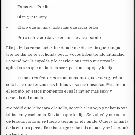
– Estas rica Perlita
– Si te gusto wey
– Claro que si mira nada más que ricas tetas
– Pero estoy gorda y creo que soy fea papito
Ella jadeaba como nadie, fue donde me di cuenta que aunque
tremendamente cachonda pocas veces había tenido intimidad.
La tomé por la espalda y le acaricié sus tetas mientras le
aplicaba una que no falla, la acerqué a un espejo y le dije:
– Tú no eres fea, eres un monumento. Que estés gordita
solo hace que tengas mas tetitas y eso me encantas. Mírate en
el espejo, en estos momentos eres la mujer más sexy y
deseada del mundo.
Me pidió que le besara el cuello, se veía al espejo y relamía sus
labios muy cachonda. Sirvió lo que le dije. Se volteó y me besó
de lengua como si se fuera a terminar el mundo. Quería tomarla
de la cintura pero ella misma agarraba mis manos y se las ponía
en las tetas.