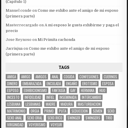
(Capítulo 1)
Manuel conde
on
Como me exhibo ante el amigo de mi esposo
(primera parte)
Masterrecargado
on
A mi esposo le gusta exhibirme y paga el
precio
Jose Reynoso
on
Mi Primita cachonda
Jacrisjua
on
Como me exhibo ante el amigo de mi esposo
(primera parte)
TAGS
AMIGA
AMIGO
AMIGOS
ANAL
COGIDA
CONFESIONES
CUERNOS
DINERO
EMBARAZADA
ENCULADA
ENGAÑO
EROTISMO
ESPOSA
ESPOSO
EXHIBICIONISMO
FANTASÍA
GAY
HERMANA
HIJO
INCESTO
INFIDELIDAD
INFIEL
INSEMINADA
INTERCAMBIO
LESBIANA
LESBIANAS
MADRE
MADURA
MASTURBACION
MATRIMONIO
ORGIA
PRIMO
PUTA
SEDUCCION
SEMEN
SEXO
SEXO ANAL
SEXO ORAL
SEXO RICO
SWINGER
SWINGERS
TRÍO
VIRGINIDAD
VOYERISMO
VOYEUR