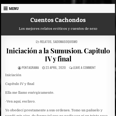
Skip
MENU
to
content
Cuentos Cachondos
Los mejores relatos eróticos y cuentos de sexo
POSTED
RELATOS
,
SADOMASOQUISMO
IN
Iniciación a la Sumusion. Capitulo
IV y final
AUTHOR:
PUBLISHED
ON
PENTAGRAMA
23 APRIL, 2020
LEAVE A COMMENT
DATE:
INICIACIÓN
Iniciación
A
LA
Capítulo IV y final
SUMUSION.
CAPITULO
Ella me llamo enérgicamente.
IV
Y
-Ven aquí, esclavo.
FINAL
Yo obedecí prestamente a sus ordenes. Tomo un pañuelo y
vendó mis ojos, de forma tal que no podía ver ni un triste rayo