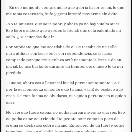
– En ese momento comprendí lo que quería hacer en mi, lo que
me tenía reservado, bufe y gemí intenté moverme sin éxito.
-No te muevas, que será peor, y ahora ya no hay vuelta atrás.
Ese ligero silbido que oyes es la foundi que esta calentado mi
sello. ¿Te acuerdas de él?
Por supuesto que me acordaba de el. Se trataba de un sello
para utilizar con lacre en la correspondencia, se la había
comprado porque tenia enlaza artísticamente la letra E de su
inicial. Lo uso bastante durante un tiempo, pero luego lo di por
perdido.
– Bueno, ahora vas a llevar mi inicial permanentemente. La E
por la cual empieza el nombre de tu ama, y la E de esclavo que
eres. De esta forma no olvidaras, ni a quien perteneces ni quien
eres.
No creí que fuera capaz, no podía marcarme como una res. Eso
no podía estar ocurriendo. De pronto note como un poco de
crema se deslizaba sobre mi ano. Entonces.. de un fuerte golpe
introdujo algo en el, dolió la entrada tan violenta, pero al