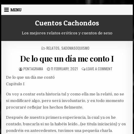
Skip
MENU
to
content
Cuentos Cachondos
Los mejores relatos eróticos y cuentos de sexo
POSTED
RELATOS
,
SADOMASOQUISMO
IN
De lo que un dí­a me conto I
AUTHOR:
PUBLISHED
ON
PENTAGRAMA
11 FEBRUARY, 2021
LEAVE A COMMENT
DATE:
DE
De lo que un día me contó
LO
QUE
Capitulo I
UN
DÍ­
Os voy a contar esta historia tal y como ella me la relató, no se
A
si modificaré algo, pero será involuntario, y en todo momento
ME
procuraré reflejar los hechos fielmente.
CONTO
I
Después de nuestra primera experiencia, la cual ya os he
contado, buscarla si no la habéis leído…(se titula iniciación) y os
pondréis en antecedentes, tuvimos una pequeña charla.