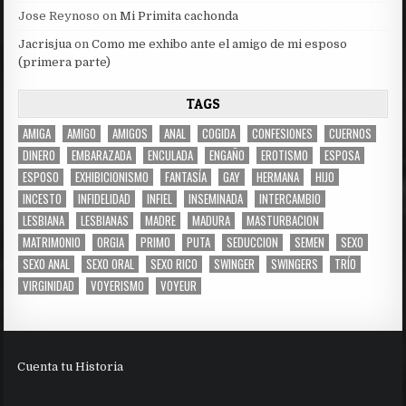
Jose Reynoso
on
Mi Primita cachonda
Jacrisjua
on
Como me exhibo ante el amigo de mi esposo
(primera parte)
TAGS
AMIGA
AMIGO
AMIGOS
ANAL
COGIDA
CONFESIONES
CUERNOS
DINERO
EMBARAZADA
ENCULADA
ENGAÑO
EROTISMO
ESPOSA
ESPOSO
EXHIBICIONISMO
FANTASÍA
GAY
HERMANA
HIJO
INCESTO
INFIDELIDAD
INFIEL
INSEMINADA
INTERCAMBIO
LESBIANA
LESBIANAS
MADRE
MADURA
MASTURBACION
MATRIMONIO
ORGIA
PRIMO
PUTA
SEDUCCION
SEMEN
SEXO
SEXO ANAL
SEXO ORAL
SEXO RICO
SWINGER
SWINGERS
TRÍO
VIRGINIDAD
VOYERISMO
VOYEUR
Cuenta tu Historia