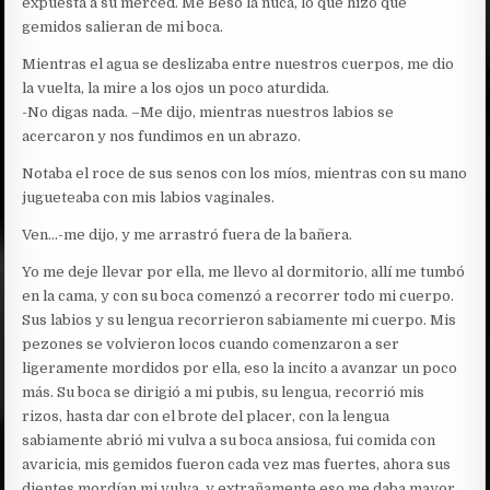
expuesta a su merced. Me Beso la nuca, lo que hizo que
gemidos salieran de mi boca.
Mientras el agua se deslizaba entre nuestros cuerpos, me dio
la vuelta, la mire a los ojos un poco aturdida.
-No digas nada. –Me dijo, mientras nuestros labios se
acercaron y nos fundimos en un abrazo.
Notaba el roce de sus senos con los míos, mientras con su mano
jugueteaba con mis labios vaginales.
Ven…-me dijo, y me arrastró fuera de la bañera.
Yo me deje llevar por ella, me llevo al dormitorio, allí me tumbó
en la cama, y con su boca comenzó a recorrer todo mi cuerpo.
Sus labios y su lengua recorrieron sabiamente mi cuerpo. Mis
pezones se volvieron locos cuando comenzaron a ser
ligeramente mordidos por ella, eso la incito a avanzar un poco
más. Su boca se dirigió a mi pubis, su lengua, recorrió mis
rizos, hasta dar con el brote del placer, con la lengua
sabiamente abrió mi vulva a su boca ansiosa, fui comida con
avaricia, mis gemidos fueron cada vez mas fuertes, ahora sus
dientes mordían mi vulva, y extrañamente eso me daba mayor