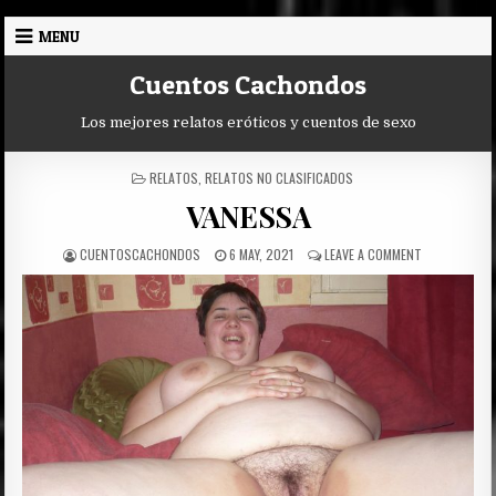
Skip
MENU
to
content
Cuentos Cachondos
Los mejores relatos eróticos y cuentos de sexo
POSTED
RELATOS
,
RELATOS NO CLASIFICADOS
IN
VANESSA
AUTHOR:
PUBLISHED
ON
CUENTOSCACHONDOS
6 MAY, 2021
LEAVE A COMMENT
DATE:
VANESSA