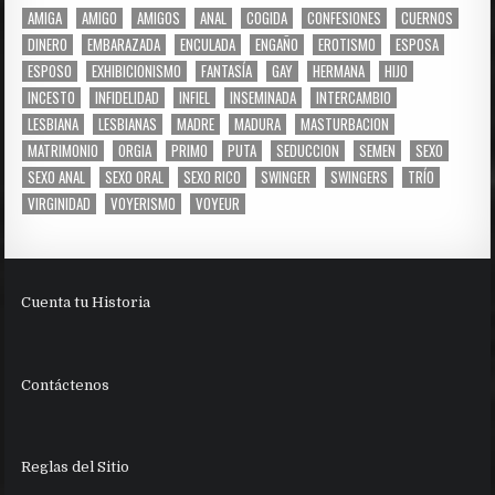
AMIGA
AMIGO
AMIGOS
ANAL
COGIDA
CONFESIONES
CUERNOS
DINERO
EMBARAZADA
ENCULADA
ENGAÑO
EROTISMO
ESPOSA
ESPOSO
EXHIBICIONISMO
FANTASÍA
GAY
HERMANA
HIJO
INCESTO
INFIDELIDAD
INFIEL
INSEMINADA
INTERCAMBIO
LESBIANA
LESBIANAS
MADRE
MADURA
MASTURBACION
MATRIMONIO
ORGIA
PRIMO
PUTA
SEDUCCION
SEMEN
SEXO
SEXO ANAL
SEXO ORAL
SEXO RICO
SWINGER
SWINGERS
TRÍO
VIRGINIDAD
VOYERISMO
VOYEUR
Cuenta tu Historia
Contáctenos
Reglas del Sitio