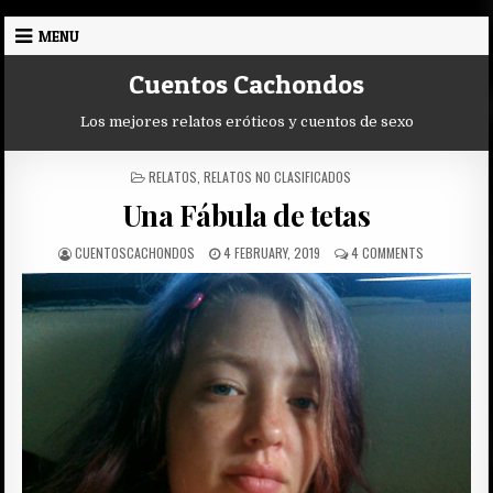
Skip
MENU
to
content
Cuentos Cachondos
Los mejores relatos eróticos y cuentos de sexo
POSTED
RELATOS
,
RELATOS NO CLASIFICADOS
IN
Una Fábula de tetas
AUTHOR:
PUBLISHED
ON
CUENTOSCACHONDOS
4 FEBRUARY, 2019
4 COMMENTS
DATE:
UNA
FÁBULA
DE
TETAS