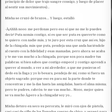
principio de dolor que trajo sangre consigo, y luego de placer
al sentir sus movimientos)…
Misha se cruzó de brazos…. Y luego, estalló:
-Â¡Ahhh nooo: me perdonas pero eso sí que no me lo puedes
decir! Puta nomás contigo, si es que ser puta es quererte como
te quiero: con nadie más, y te juro por esta cruz que así es, hijo
de la chingada; más que puta, pendeja una que anda haciéndole
al cuento con la fidelidad y esas mamadas, pero ahora: se acaba
y te me vas mucho a la chingada, porque son poca madre tus
palabras: si bien sabes que contigo empecé y contigo aprendí a
querer al mundo, a ver a mi alrededor, a que me pusieras el
dedo en la llaga y yo lo besara, pendeja de mí, como si fuera un
objeto sagrado: porque eso es para mí: la parte donde te
concentras y me la das hasta las amigdalas, hasta el alma misma;
pero te pudres, cabrón: te me vas mucho… Nooo, mejor quien
se va mucho Â¡pero a la chingada! soy yo…
Misha detuvo en seco su perorata, le miró con ojos de pistola,
casi-casi de rifle de los llamados cuerno de chivo, y agregó para