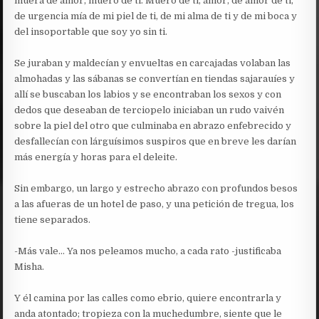
muera de amor, muero de ti. Muero de ti, amor, de amor de ti,
de urgencia mía de mi piel de ti, de mi alma de ti y de mi boca y
del insoportable que soy yo sin ti.
Se juraban y maldecían y envueltas en carcajadas volaban las
almohadas y las sábanas se convertían en tiendas sajarauíes y
allí se buscaban los labios y se encontraban los sexos y con
dedos que deseaban de terciopelo iniciaban un rudo vaivén
sobre la piel del otro que culminaba en abrazo enfebrecido y
desfallecían con lárguísimos suspiros que en breve les darían
más energía y horas para el deleite.
Sin embargo, un largo y estrecho abrazo con profundos besos
a las afueras de un hotel de paso, y una petición de tregua, los
tiene separados.
-Más vale… Ya nos peleamos mucho, a cada rato -justificaba
Misha.
Y él camina por las calles como ebrio, quiere encontrarla y
anda atontado; tropieza con la muchedumbre, siente que le