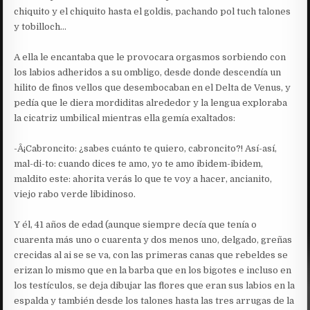
chiquito y el chiquito hasta el goldis, pachando pol tuch talones
y tobilloch…
A ella le encantaba que le provocara orgasmos sorbiendo con
los labios adheridos a su ombligo, desde donde descendía un
hilito de finos vellos que desembocaban en el Delta de Venus, y
pedía que le diera mordiditas alrededor y la lengua exploraba
la cicatriz umbilical mientras ella gemía exaltados:
-Â¡Cabroncito: ¿sabes cuánto te quiero, cabroncito?! Así-así,
mal-di-to: cuando dices te amo, yo te amo ibidem-ibidem,
maldito este: ahorita verás lo que te voy a hacer, ancianito,
viejo rabo verde libidinoso.
Y él, 41 años de edad (aunque siempre decía que tenía o
cuarenta más uno o cuarenta y dos menos uno, delgado, greñas
crecidas al ai se se va, con las primeras canas que rebeldes se
erizan lo mismo que en la barba que en los bigotes e incluso en
los testículos, se deja dibujar las flores que eran sus labios en la
espalda y también desde los talones hasta las tres arrugas de la