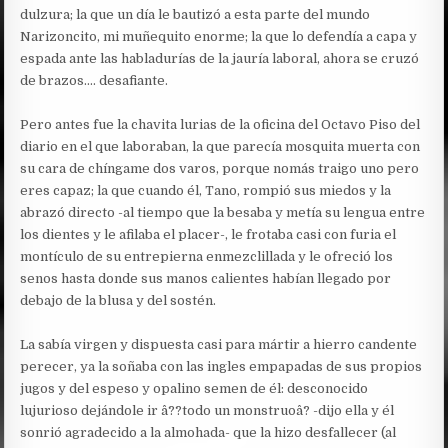
dulzura; la que un día le bautizó a esta parte del mundo
Narizoncito, mi muñequito enorme; la que lo defendía a capa y
espada ante las habladurías de la jauría laboral, ahora se cruzó
de brazos…. desafiante.
Pero antes fue la chavita lurias de la oficina del Octavo Piso del
diario en el que laboraban, la que parecía mosquita muerta con
su cara de chíngame dos varos, porque nomás traigo uno pero
eres capaz; la que cuando él, Tano, rompió sus miedos y la
abrazó directo -al tiempo que la besaba y metía su lengua entre
los dientes y le afilaba el placer-, le frotaba casi con furia el
montículo de su entrepierna enmezclillada y le ofreció los
senos hasta donde sus manos calientes habían llegado por
debajo de la blusa y del sostén.
La sabía virgen y dispuesta casi para mártir a hierro candente
perecer, ya la soñaba con las ingles empapadas de sus propios
jugos y del espeso y opalino semen de él: desconocido
lujurioso dejándole ir â??todo un monstruoâ? -dijo ella y él
sonrió agradecido a la almohada- que la hizo desfallecer (al