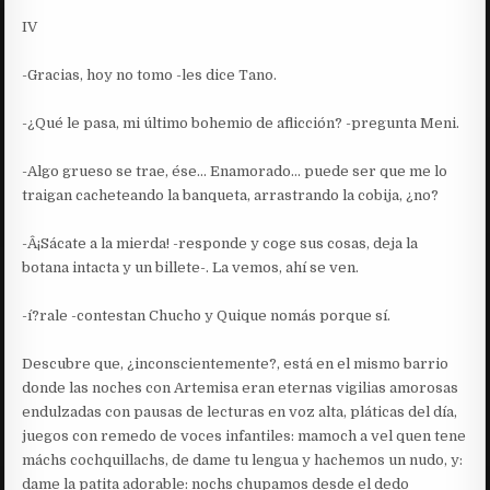
IV
-Gracias, hoy no tomo -les dice Tano.
-¿Qué le pasa, mi último bohemio de aflicción? -pregunta Meni.
-Algo grueso se trae, ése… Enamorado… puede ser que me lo
traigan cacheteando la banqueta, arrastrando la cobija, ¿no?
-Â¡Sácate a la mierda! -responde y coge sus cosas, deja la
botana intacta y un billete-. La vemos, ahí se ven.
-í?rale -contestan Chucho y Quique nomás porque sí.
Descubre que, ¿inconscientemente?, está en el mismo barrio
donde las noches con Artemisa eran eternas vigilias amorosas
endulzadas con pausas de lecturas en voz alta, pláticas del día,
juegos con remedo de voces infantiles: mamoch a vel quen tene
máchs cochquillachs, de dame tu lengua y hachemos un nudo, y:
dame la patita adorable: nochs chupamos desde el dedo