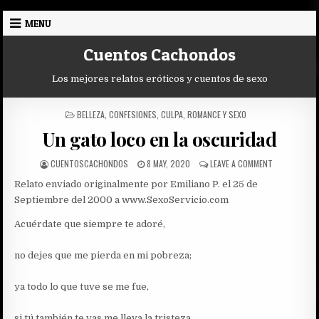
Skip
MENU
to
content
Cuentos Cachondos
Los mejores relatos eróticos y cuentos de sexo
POSTED
BELLEZA
,
CONFESIONES
,
CULPA
,
ROMANCE Y SEXO
IN
Un gato loco en la oscuridad
AUTHOR:
PUBLISHED
ON
CUENTOSCACHONDOS
8 MAY, 2020
LEAVE A COMMENT
DATE:
UN
Relato enviado originalmente por Emiliano P. el 25 de
GATO
LOCO
Septiembre del 2000 a www.SexoServicio.com
EN
LA
Acuérdate que siempre te adoré,
OSCURIDAD
no dejes que me pierda en mi pobreza;
ya todo lo que tuve se me fue,
si tú también te vas me lleva la tristeza.