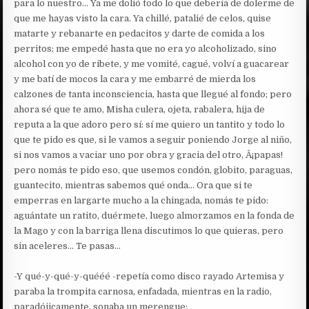
para lo nuestro… Ya me dolió todo lo que debería de dolerme de
que me hayas visto la cara. Ya chillé, patalié de celos, quise
matarte y rebanarte en pedacitos y darte de comida a los
perritos; me empedé hasta que no era yo alcoholizado, sino
alcohol con yo de ribete, y me vomité, cagué, volví a guacarear
y me batí de mocos la cara y me embarré de mierda los
calzones de tanta inconsciencia, hasta que llegué al fondo; pero
ahora sé que te amo, Misha culera, ojeta, rabalera, hija de
reputa a la que adoro pero sí: sí me quiero un tantito y todo lo
que te pido es que, si le vamos a seguir poniendo Jorge al niño,
si nos vamos a vaciar uno por obra y gracia del otro, Â¡papas!
pero nomás te pido eso, que usemos condón, globito, paraguas,
guantecito, mientras sabemos qué onda… Ora que si te
emperras en largarte mucho a la chingada, nomás te pido:
aguántate un ratito, duérmete, luego almorzamos en la fonda de
la Mago y con la barriga llena discutimos lo que quieras, pero
sin aceleres… Te pasas…
-Y qué-y-qué-y-quééé -repetía como disco rayado Artemisa y
paraba la trompita carnosa, enfadada, mientras en la radio,
paradójicamente, sonaba un merengue: