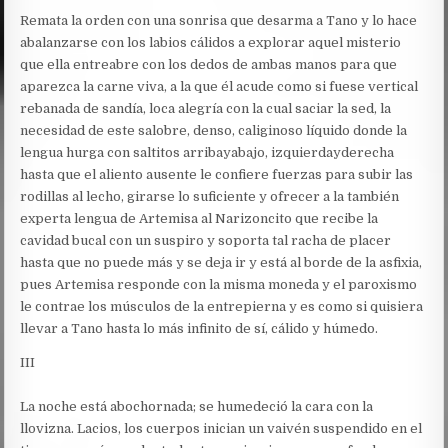
Remata la orden con una sonrisa que desarma a Tano y lo hace
abalanzarse con los labios cálidos a explorar aquel misterio
que ella entreabre con los dedos de ambas manos para que
aparezca la carne viva, a la que él acude como si fuese vertical
rebanada de sandía, loca alegría con la cual saciar la sed, la
necesidad de este salobre, denso, caliginoso líquido donde la
lengua hurga con saltitos arribayabajo, izquierdayderecha
hasta que el aliento ausente le confiere fuerzas para subir las
rodillas al lecho, girarse lo suficiente y ofrecer a la también
experta lengua de Artemisa al Narizoncito que recibe la
cavidad bucal con un suspiro y soporta tal racha de placer
hasta que no puede más y se deja ir y está al borde de la asfixia,
pues Artemisa responde con la misma moneda y el paroxismo
le contrae los músculos de la entrepierna y es como si quisiera
llevar a Tano hasta lo más infinito de sí, cálido y húmedo.
III
La noche está abochornada; se humedeció la cara con la
llovizna. Lacios, los cuerpos inician un vaivén suspendido en el