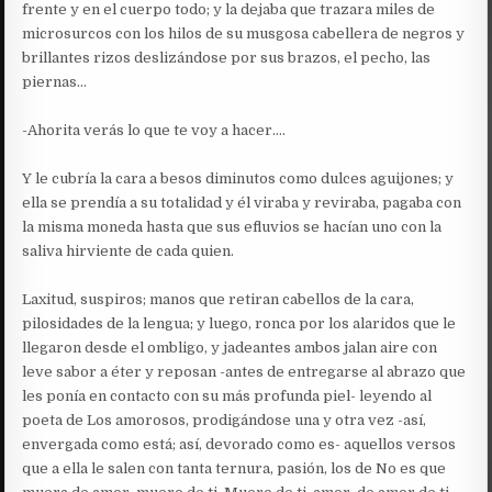
frente y en el cuerpo todo; y la dejaba que trazara miles de
microsurcos con los hilos de su musgosa cabellera de negros y
brillantes rizos deslizándose por sus brazos, el pecho, las
piernas…
-Ahorita verás lo que te voy a hacer….
Y le cubría la cara a besos diminutos como dulces aguijones; y
ella se prendía a su totalidad y él viraba y reviraba, pagaba con
la misma moneda hasta que sus efluvios se hacían uno con la
saliva hirviente de cada quien.
Laxitud, suspiros; manos que retiran cabellos de la cara,
pilosidades de la lengua; y luego, ronca por los alaridos que le
llegaron desde el ombligo, y jadeantes ambos jalan aire con
leve sabor a éter y reposan -antes de entregarse al abrazo que
les ponía en contacto con su más profunda piel- leyendo al
poeta de Los amorosos, prodigándose una y otra vez -así,
envergada como está; así, devorado como es- aquellos versos
que a ella le salen con tanta ternura, pasión, los de No es que