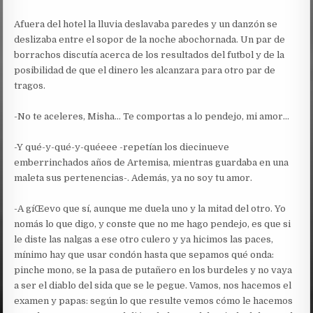
Afuera del hotel la lluvia deslavaba paredes y un danzón se
deslizaba entre el sopor de la noche abochornada. Un par de
borrachos discutía acerca de los resultados del futbol y de la
posibilidad de que el dinero les alcanzara para otro par de
tragos.
-No te aceleres, Misha… Te comportas a lo pendejo, mi amor…
-Y qué-y-qué-y-quéeee -repetían los diecinueve
emberrinchados años de Artemisa, mientras guardaba en una
maleta sus pertenencias-. Además, ya no soy tu amor.
-A gíŒevo que sí, aunque me duela uno y la mitad del otro. Yo
nomás lo que digo, y conste que no me hago pendejo, es que si
le diste las nalgas a ese otro culero y ya hicimos las paces,
mínimo hay que usar condón hasta que sepamos qué onda:
pinche mono, se la pasa de putañero en los burdeles y no vaya
a ser el diablo del sida que se le pegue. Vamos, nos hacemos el
examen y papas: según lo que resulte vemos cómo le hacemos