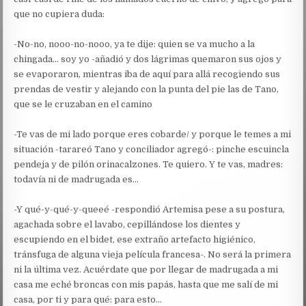
que no cupiera duda:
-No-no, nooo-no-nooo, ya te dije: quien se va mucho a la
chingada… soy yo -añadió y dos lágrimas quemaron sus ojos y
se evaporaron, mientras iba de aquí para allá recogiendo sus
prendas de vestir y alejando con la punta del pie las de Tano,
que se le cruzaban en el camino
-Te vas de mi lado porque eres cobarde/ y porque le temes a mi
situación -tarareó Tano y conciliador agregó-: pinche escuincla
pendeja y de pilón orinacalzones. Te quiero. Y te vas, madres:
todavía ni de madrugada es…
-Y qué-y-qué-y-queeé -respondió Artemisa pese a su postura,
agachada sobre el lavabo, cepillándose los dientes y
escupiendo en el bidet, ese extraño artefacto higiénico,
tránsfuga de alguna vieja película francesa-. No será la primera
ni la última vez. Acuérdate que por llegar de madrugada a mi
casa me eché broncas con mis papás, hasta que me salí de mi
casa, por ti y para qué: para esto…