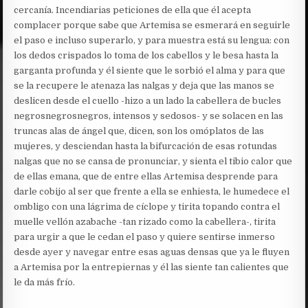
cercanía. Incendiarias peticiones de ella que él acepta
complacer porque sabe que Artemisa se esmerará en seguirle
el paso e incluso superarlo, y para muestra está su lengua: con
los dedos crispados lo toma de los cabellos y le besa hasta la
garganta profunda y él siente que le sorbió el alma y para que
se la recupere le atenaza las nalgas y deja que las manos se
deslicen desde el cuello -hizo a un lado la cabellera de bucles
negrosnegrosnegros, intensos y sedosos- y se solacen en las
truncas alas de ángel que, dicen, son los omóplatos de las
mujeres, y desciendan hasta la bifurcación de esas rotundas
nalgas que no se cansa de pronunciar, y sienta el tibio calor que
de ellas emana, que de entre ellas Artemisa desprende para
darle cobijo al ser que frente a ella se enhiesta, le humedece el
ombligo con una lágrima de cíclope y tirita topando contra el
muelle vellón azabache -tan rizado como la cabellera-, tirita
para urgir a que le cedan el paso y quiere sentirse inmerso
desde ayer y navegar entre esas aguas densas que ya le fluyen
a Artemisa por la entrepiernas y él las siente tan calientes que
le da más frío.