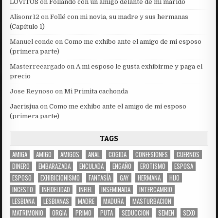
LOVITOS
on
Follando con un amigo delante de mi marido
Alisonr12
on
Follé con mi novia, su madre y sus hermanas
(Capítulo 1)
Manuel conde
on
Como me exhibo ante el amigo de mi esposo
(primera parte)
Masterrecargado
on
A mi esposo le gusta exhibirme y paga el
precio
Jose Reynoso
on
Mi Primita cachonda
Jacrisjua
on
Como me exhibo ante el amigo de mi esposo
(primera parte)
TAGS
AMIGA
AMIGO
AMIGOS
ANAL
COGIDA
CONFESIONES
CUERNOS
DINERO
EMBARAZADA
ENCULADA
ENGAÑO
EROTISMO
ESPOSA
ESPOSO
EXHIBICIONISMO
FANTASÍA
GAY
HERMANA
HIJO
INCESTO
INFIDELIDAD
INFIEL
INSEMINADA
INTERCAMBIO
LESBIANA
LESBIANAS
MADRE
MADURA
MASTURBACION
MATRIMONIO
ORGIA
PRIMO
PUTA
SEDUCCION
SEMEN
SEXO