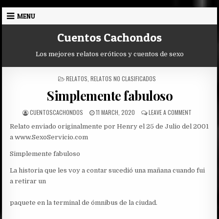
Skip
MENU
to
content
Cuentos Cachondos
Los mejores relatos eróticos y cuentos de sexo
POSTED
RELATOS
,
RELATOS NO CLASIFICADOS
IN
Simplemente fabuloso
AUTHOR:
PUBLISHED
ON
CUENTOSCACHONDOS
11 MARCH, 2020
LEAVE A COMMENT
DATE:
SIMPLEMEN
Relato enviado originalmente por Henry el 25 de Julio del 2001
FABULOSO
a www.SexoServicio.com
Simplemente fabuloso
La historia que les voy a contar sucedió una mañana cuando fui
a retirar un
paquete en la terminal de ómnibus de la ciudad.