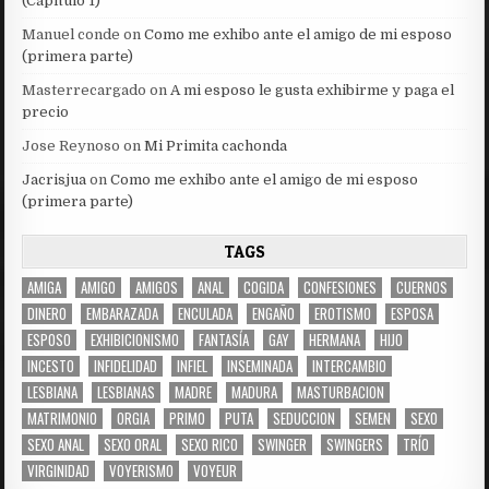
(Capítulo 1)
Manuel conde
on
Como me exhibo ante el amigo de mi esposo
(primera parte)
Masterrecargado
on
A mi esposo le gusta exhibirme y paga el
precio
Jose Reynoso
on
Mi Primita cachonda
Jacrisjua
on
Como me exhibo ante el amigo de mi esposo
(primera parte)
TAGS
AMIGA
AMIGO
AMIGOS
ANAL
COGIDA
CONFESIONES
CUERNOS
DINERO
EMBARAZADA
ENCULADA
ENGAÑO
EROTISMO
ESPOSA
ESPOSO
EXHIBICIONISMO
FANTASÍA
GAY
HERMANA
HIJO
INCESTO
INFIDELIDAD
INFIEL
INSEMINADA
INTERCAMBIO
LESBIANA
LESBIANAS
MADRE
MADURA
MASTURBACION
MATRIMONIO
ORGIA
PRIMO
PUTA
SEDUCCION
SEMEN
SEXO
SEXO ANAL
SEXO ORAL
SEXO RICO
SWINGER
SWINGERS
TRÍO
VIRGINIDAD
VOYERISMO
VOYEUR