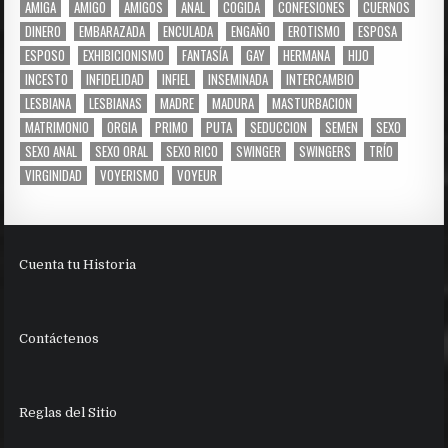
AMIGA
AMIGO
AMIGOS
ANAL
COGIDA
CONFESIONES
CUERNOS
DINERO
EMBARAZADA
ENCULADA
ENGAÑO
EROTISMO
ESPOSA
ESPOSO
EXHIBICIONISMO
FANTASÍA
GAY
HERMANA
HIJO
INCESTO
INFIDELIDAD
INFIEL
INSEMINADA
INTERCAMBIO
LESBIANA
LESBIANAS
MADRE
MADURA
MASTURBACION
MATRIMONIO
ORGIA
PRIMO
PUTA
SEDUCCION
SEMEN
SEXO
SEXO ANAL
SEXO ORAL
SEXO RICO
SWINGER
SWINGERS
TRÍO
VIRGINIDAD
VOYERISMO
VOYEUR
Cuenta tu Historia
Contáctenos
Reglas del Sitio