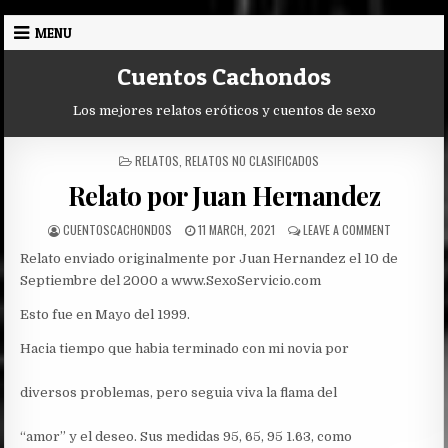
Skip
MENU
to
content
Cuentos Cachondos
Los mejores relatos eróticos y cuentos de sexo
POSTED
RELATOS
,
RELATOS NO CLASIFICADOS
IN
Relato por Juan Hernandez
AUTHOR:
PUBLISHED
ON
CUENTOSCACHONDOS
11 MARCH, 2021
LEAVE A COMMENT
DATE:
RELATO
Relato enviado originalmente por Juan Hernandez el 10 de
POR
JUAN
Septiembre del 2000 a www.SexoServicio.com
HERNANDEZ
Esto fue en Mayo del 1999.
Hacia tiempo que habia terminado con mi novia por
diversos problemas, pero seguia viva la flama del
“amor” y el deseo. Sus medidas 95, 65, 95 1.63, como