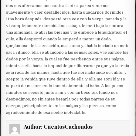
dos nos aferramos uno contra la otra, parea venirnos
suavemente y caer desfallecidos, hasta quedarnos dormidos.
Una hora después, desperté otra vez con la verga, parada y la
vi completamente dormida boca abajo, le metí bajo la cintura
una almohada, le abrí las piernas y le empecé a lengíŒetear el
culo, ella despertó cuando le empecé a meter un dedo,
quejándose de la sensación, mas como ya había iniciado un mete
saca rítmico, ella se abandono a las sensaciones, y le cambié los
dedos por la verga, la cual se fue perdiendo entre sus nalgas,
mientras ella hacia lo imposible por liberarse ya que yo la tenía
agarrada de las manos, hasta que fue normalizando su culito, y
acepto la venida que tuve dentro de ella, y ella me sonrió y se
separó de mi corriendo inmediatamente al baño. A los pocos
minutos se recostó junto a mí y con un beso profundo nos
despedimos, no sin antes besarla por todas partes de su
cuerpo, principalmente en las nalgas y las piernas, como
agradecimiento de esa noche inolvidable.
Author:
CuentosCachondos