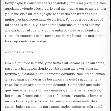
tiempo que la consolaba estrechándola junto a mí, ya de pie, nos
quedamos viendo a los ojos, lo cual me inspiró una gran ternura
y ella me vio a mí. Me dijo que necesitaba ser tratada como
mujer y estaba necesitada de caricias. Yo poco a poco acerqué
mi boca a la de ella, y la besé intensamente, mientras ella me
abrazaba por el cuello, y yo me enlazaba a su breve cintura.
Después empecé a bajar por su cuello, y a besarle y morderle
las orejas entonces le dije:
– vamos a la cama.
Ella me tomó de la mano, y me llevó a su recámara, no sin antes,
pasar a la habitación donde estaba su marido y ver para mi
fortuna que estaba profundamente dormido. Nos introducimos
a la recámara, sin dejar de besarnos y le quité suavemente la
ropa, hasta dejarla totalmente desnuda. Comprobé que todo lo
que tenía era de una firmeza inmensa, y pude ver sus nalgas,
hermosas, firmes, cuando nos reflejamos al espejo, la levanté
en mis brazos y la acosté en la cama, para comérmela, de su
cuello, bajé a su pechos para mamárselos, mientras ella gemía