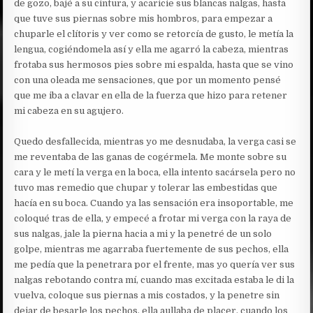
de gozo, bajé a su cintura, y acaricie sus blancas nalgas, hasta
que tuve sus piernas sobre mis hombros, para empezar a
chuparle el clítoris y ver como se retorcía de gusto, le metía la
lengua, cogiéndomela así y ella me agarró la cabeza, mientras
frotaba sus hermosos pies sobre mi espalda, hasta que se vino
con una oleada me sensaciones, que por un momento pensé
que me iba a clavar en ella de la fuerza que hizo para retener
mi cabeza en su agujero.
Quedo desfallecida, mientras yo me desnudaba, la verga casi se
me reventaba de las ganas de cogérmela. Me monte sobre su
cara y le metí la verga en la boca, ella intento sacársela pero no
tuvo mas remedio que chupar y tolerar las embestidas que
hacía en su boca. Cuando ya las sensación era insoportable, me
coloqué tras de ella, y empecé a frotar mi verga con la raya de
sus nalgas, jale la pierna hacia a mi y la penetré de un solo
golpe, mientras me agarraba fuertemente de sus pechos, ella
me pedía que la penetrara por el frente, mas yo quería ver sus
nalgas rebotando contra mí, cuando mas excitada estaba le di la
vuelva, coloque sus piernas a mis costados, y la penetre sin
dejar de besarle los pechos, ella aullaba de placer, cuando los