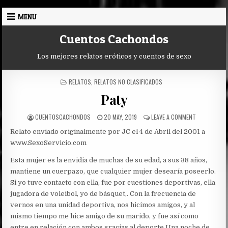
Skip
MENU
to
content
Cuentos Cachondos
Los mejores relatos eróticos y cuentos de sexo
POSTED
RELATOS
,
RELATOS NO CLASIFICADOS
IN
Paty
AUTHOR:
PUBLISHED
ON
CUENTOSCACHONDOS
20 MAY, 2019
LEAVE A COMMENT
DATE:
PATY
Relato enviado originalmente por JC el 4 de Abril del 2001 a
www.SexoServicio.com
Esta mujer es la envidia de muchas de su edad, a sus 38 años,
mantiene un cuerpazo, que cualquier mujer desearía poseerlo.
Si yo tuve contacto con ella, fue por cuestiones deportivas, ella
jugadora de voleibol, yo de básquet,. Con la frecuencia de
vernos en una unidad deportiva, nos hicimos amigos, y al
mismo tiempo me hice amigo de su marido, y fue así como
entre en relación con ambos gracias al deporte.
Una noche de