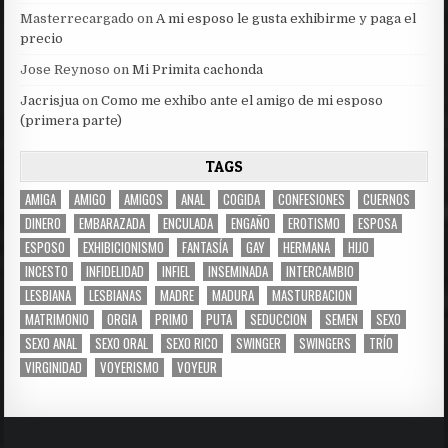
Masterrecargado
on
A mi esposo le gusta exhibirme y paga el
precio
Jose Reynoso
on
Mi Primita cachonda
Jacrisjua
on
Como me exhibo ante el amigo de mi esposo
(primera parte)
TAGS
AMIGA
AMIGO
AMIGOS
ANAL
COGIDA
CONFESIONES
CUERNOS
DINERO
EMBARAZADA
ENCULADA
ENGAÑO
EROTISMO
ESPOSA
ESPOSO
EXHIBICIONISMO
FANTASÍA
GAY
HERMANA
HIJO
INCESTO
INFIDELIDAD
INFIEL
INSEMINADA
INTERCAMBIO
LESBIANA
LESBIANAS
MADRE
MADURA
MASTURBACION
MATRIMONIO
ORGIA
PRIMO
PUTA
SEDUCCION
SEMEN
SEXO
SEXO ANAL
SEXO ORAL
SEXO RICO
SWINGER
SWINGERS
TRÍO
VIRGINIDAD
VOYERISMO
VOYEUR