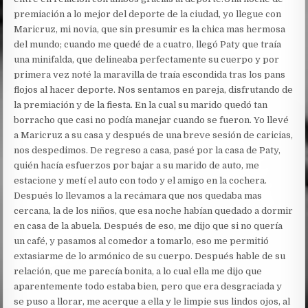
premiación a lo mejor del deporte de la ciudad, yo llegue con
Maricruz, mi novia, que sin presumir es la chica mas hermosa
del mundo; cuando me quedé de a cuatro, llegó Paty que traía
una minifalda, que delineaba perfectamente su cuerpo y por
primera vez noté la maravilla de traía escondida tras los pans
flojos al hacer deporte. Nos sentamos en pareja, disfrutando de
la premiación y de la fiesta. En la cual su marido quedó tan
borracho que casi no podía manejar cuando se fueron. Yo llevé
a Maricruz a su casa y después de una breve sesión de caricias,
nos despedimos. De regreso a casa, pasé por la casa de Paty,
quién hacía esfuerzos por bajar a su marido de auto, me
estacione y metí el auto con todo y el amigo en la cochera.
Después lo llevamos a la recámara que nos quedaba mas
cercana, la de los niños, que esa noche habían quedado a dormir
en casa de la abuela. Después de eso, me dijo que si no quería
un café, y pasamos al comedor a tomarlo, eso me permitió
extasiarme de lo armónico de su cuerpo. Después hable de su
relación, que me parecía bonita, a lo cual ella me dijo que
aparentemente todo estaba bien, pero que era desgraciada y
se puso a llorar, me acerque a ella y le limpie sus lindos ojos, al