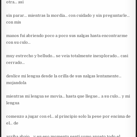
otra… asi
sin parar… mientras la mordia… con cuidado y sin preguntarle…
con mis
manos fui abriendo poco a poco sus nalgas hasta encontrarme
con su culo…
muy estrecho y belludo… se veia totalmente inexplorado… casi
cerrado…
deslice mi lengua desde la orilla de sus nalgas lentamente…
mojandola
mientras mi lengua se movia… hasta que llegue… a su culo… y mi
lengua
comenzo a jugar con el… al principio solo la pese por encima de
el… de
arriba abajo… y en eso momento senti como apreto todo el