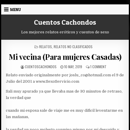
Skip
MENU
to
content
Cuentos Cachondos
Los mejores relatos eróticos y cuentos de sexo
POSTED
RELATOS
,
RELATOS NO CLASIFICADOS
IN
Mi vecina (Para mujeres Casadas)
AUTHOR:
PUBLISHED
ON
CUENTOSCACHONDOS
10 MAY, 2019
1 COMMENT
DATE:
MI
Relato enviado originalmente por joslu_co@hotmail.com el 9 de
VECINA
(PARA
Julio del 2001 a www.SexoServicio.com
MUJERES
CASADAS)
Sali muy apurado ya que llevaba mas de 30 minutos de retraso,
la verdad que
cuando mi esposa sale de viaje me es muy dificil leventarme en
las mañanas,
la verdad un poco molesto conmigo mismo por mi descuido y