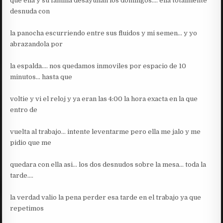
que ella y su familia desayunan los domingos…. ella totalmente
desnuda con
la panocha escurriendo entre sus fluidos y mi semen… y yo
abrazandola por
la espalda…. nos quedamos inmoviles por espacio de 10
minutos… hasta que
voltie y vi el reloj y ya eran las 4:00 la hora exacta en la que
entro de
vuelta al trabajo… intente leventarme pero ella me jalo y me
pidio que me
quedara con ella asi… los dos desnudos sobre la mesa… toda la
tarde….
la verdad valio la pena perder esa tarde en el trabajo ya que
repetimos