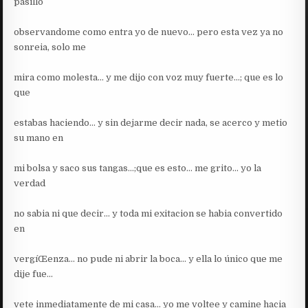
pasillo
observandome como entra yo de nuevo… pero esta vez ya no
sonreia, solo me
mira como molesta… y me dijo con voz muy fuerte…; que es lo
que
estabas haciendo… y sin dejarme decir nada, se acerco y metio
su mano en
mi bolsa y saco sus tangas…;que es esto… me grito… yo la
verdad
no sabia ni que decir… y toda mi exitacion se habia convertido
en
vergíŒenza… no pude ni abrir la boca… y ella lo único que me
dije fue…
vete inmediatamente de mi casa… yo me voltee y camine hacia