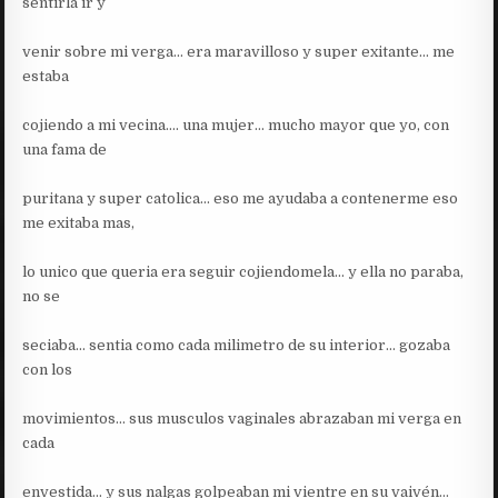
sentirla ir y
venir sobre mi verga… era maravilloso y super exitante… me
estaba
cojiendo a mi vecina…. una mujer… mucho mayor que yo, con
una fama de
puritana y super catolica… eso me ayudaba a contenerme eso
me exitaba mas,
lo unico que queria era seguir cojiendomela… y ella no paraba,
no se
seciaba… sentia como cada milimetro de su interior… gozaba
con los
movimientos… sus musculos vaginales abrazaban mi verga en
cada
envestida… y sus nalgas golpeaban mi vientre en su vaivén…