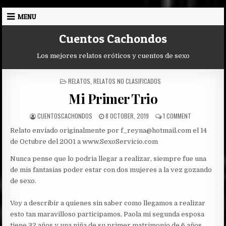
Skip
MENU
to
content
Cuentos Cachondos
Los mejores relatos eróticos y cuentos de sexo
POSTED
RELATOS
,
RELATOS NO CLASIFICADOS
IN
Mi Primer Trio
AUTHOR:
PUBLISHED
ON
CUENTOSCACHONDOS
8 OCTOBER, 2019
1 COMMENT
DATE:
MI
Relato enviado originalmente por f_reyna@hotmail.com el 14
PRIMER
TRIO
de Octubre del 2001 a www.SexoServicio.com
Nunca pense que lo podria llegar a realizar, siempre fue una
de mis fantasias poder estar con dos mujeres a la vez gozando
de sexo.
Voy a describir a quienes sin saber como llegamos a realizar
esto tan maravilloso participamos, Paola mi segunda esposa
tiene 32 años y una niña de su primer matrimonio de 6 años