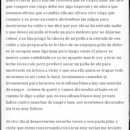
quiero clavar pero ella me contesta que es virgen pilar me dice
que romper ese virgo debe ser algo especial y no ahora que
estamos ebrios que a cambio ella me ofrece otro virgo que
romper y se pone en cuatro abriendose las nalgas para
mostrarme su culito y me dice que por ahi no ha entrado nadie
y que desea mi polla al fondo un poco molesto por no dejarme
culear a su hija pongo la cabeza de mi polla a la entrada de ese
culito y sin prepararla se la clavo de un empujon grita de dolor
se le escapan unas lágrimas pero luego viene el placer se
mueve como endiablada yo ya no aguanto mas le voy a tirar mi
leche en su culo pero prefiero sacar mi polla de ahi para
metérselo en la boca a vicky y que sea ella quien se trague todo
mi semen es asi como lo hace, terminamos cansados al
levantarnos para lavarnos en la sábana blanca hay una mancha
de sangre , reimos de gusto y vamos abrazados al baño en el
camino le digo a pilar que en esa sábana blanca muy pronto
habra cuatro manchas de sangre mas, nos acostamos abrazados
los tres muy felices.
Al otro dia al despertarme escucho voces y son paola,pilar y
vicky que estan conversando,con caras muy serias me levanto