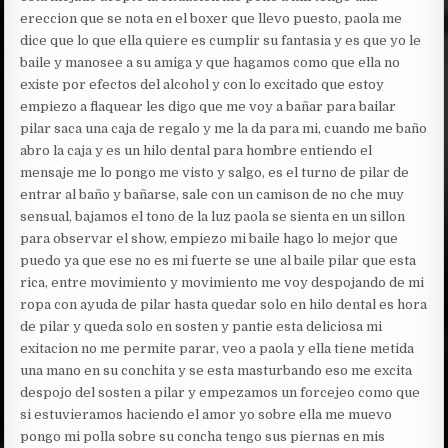
ereccion que se nota en el boxer que llevo puesto, paola me
dice que lo que ella quiere es cumplir su fantasia y es que yo le
baile y manosee a su amiga y que hagamos como que ella no
existe por efectos del alcohol y con lo excitado que estoy
empiezo a flaquear les digo que me voy a bañar para bailar
pilar saca una caja de regalo y me la da para mi, cuando me baño
abro la caja y es un hilo dental para hombre entiendo el
mensaje me lo pongo me visto y salgo, es el turno de pilar de
entrar al baño y bañarse, sale con un camison de no che muy
sensual, bajamos el tono de la luz paola se sienta en un sillon
para observar el show, empiezo mi baile hago lo mejor que
puedo ya que ese no es mi fuerte se une al baile pilar que esta
rica, entre movimiento y movimiento me voy despojando de mi
ropa con ayuda de pilar hasta quedar solo en hilo dental es hora
de pilar y queda solo en sosten y pantie esta deliciosa mi
exitacion no me permite parar, veo a paola y ella tiene metida
una mano en su conchita y se esta masturbando eso me excita
despojo del sosten a pilar y empezamos un forcejeo como que
si estuvieramos haciendo el amor yo sobre ella me muevo
pongo mi polla sobre su concha tengo sus piernas en mis