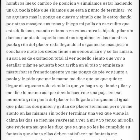
hombros luego cambio de posicion y simulamos estar haciendo
un 69, paola pide que sigamos que esta a punto de terminar , yo
no aguanto mas la pongo en cuatro y simulo que le estoy dando
por atras masajeo sus tetas y friego mi polla en ese culito que
esta delicioso, cuando estamos en estas entra la hija de pilar sin
darnos cuenta de aquello nosotros seguimos en las nuestras
paola grita del placer esta llegando al orgasmo se masajea su
concha se mete los dedos tiene sus senos al aire y se los amasa,
su cara es de excitacion total al ver aquello siento que voy a
estallar pilar se acuesta boca arriba en el piso y empieza a
masturbarse freneticamente yo me pongo de pie voy junto a
paola y le pido que me la mame me dice que no que quiere
llegar al orgasmo solo viendo lo que yo hago voy donde pilar y
me dice lo mismo asi que decido hacerme una paja, en ese
momento grita paola del placer ha llegado al orgasmo al igual
que pilar las dos gimen y gritan de placer terminan pero yo me
siento en las mismas sin poder terminar una vez que viene la
calma las dos se rien me regresan a ver a mi y yo tengo mi polla
que revienta asi que les digo que ya que yo les he cumplido su
fantasia que ahora ellas deben satisfacer mi fantasia me