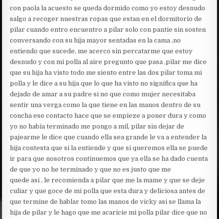
con paola la acuesto se queda dormido como yo estoy desnudo
salgo a recoger nuestras ropas que estan en el dormitorio de
pilar cuando entro encuentro a pilar solo con pantie sin sosten
conversando con su hija mayor sentadas en la cama ,no
entiendo que sucede, me acerco sin percatarme que estoy
desnudo y con mi polla al aire pregunto que pasa ,pilar me dice
que su hija ha visto todo me siento entre las dos pilar toma mi
polla y le dice a su hija que lo que ha visto no significa que ha
dejado de amar a su padre si no que como mujer necesitaba
sentir una verga como la que tiene en las manos dentro de su
concha ese contacto hace que se empieze a poner dura y como
yo no habia terminado me pongo a mil, pilar sin dejar de
pajearme le dice que cuando ella sea grande le va a entender la
hija contesta que si la entiende y que si queremos ella se puede
ir para que nosotros continuemos que ya ella se ha dado cuenta
de que yo no he terminado y que no es justo que me
quede asi , le recomienda a pilar que me la mame y que se deje
culiar y que goce de mi polla que esta dura y deliciosa antes de
que termine de hablar tomo las manos de vicky asi se llama la
hija de pilar y le hago que me acaricie mi polla pilar dice que no