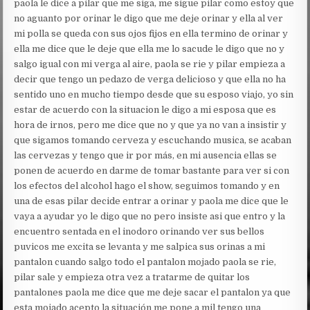
paola le dice a pilar que me siga, me sigue pilar como estoy que
no aguanto por orinar le digo que me deje orinar y ella al ver
mi polla se queda con sus ojos fijos en ella termino de orinar y
ella me dice que le deje que ella me lo sacude le digo que no y
salgo igual con mi verga al aire, paola se rie y pilar empieza a
decir que tengo un pedazo de verga delicioso y que ella no ha
sentido uno en mucho tiempo desde que su esposo viajo, yo sin
estar de acuerdo con la situacion le digo a mi esposa que es
hora de irnos, pero me dice que no y que ya no van a insistir y
que sigamos tomando cerveza y escuchando musica, se acaban
las cervezas y tengo que ir por más, en mi ausencia ellas se
ponen de acuerdo en darme de tomar bastante para ver si con
los efectos del alcohol hago el show, seguimos tomando y en
una de esas pilar decide entrar a orinar y paola me dice que le
vaya a ayudar yo le digo que no pero insiste asi que entro y la
encuentro sentada en el inodoro orinando ver sus bellos
puvicos me excita se levanta y me salpica sus orinas a mi
pantalon cuando salgo todo el pantalon mojado paola se rie,
pilar sale y empieza otra vez a tratarme de quitar los
pantalones paola me dice que me deje sacar el pantalon ya que
esta mojado acepto la situación me pone a mil tengo una