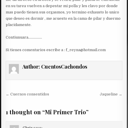
en su tarea vuelven a depestar mi polla y les clavo por donde
mas puedo tienen sus orgasmos, yo termino exhausto lo unico
que deseo es dormir , me acuesto en la cama de pilar y duermo
placidamente.
Contiunuara…………….
Si tienes comentarios escribe a : f_reyna@hotmail.com
Author:
CuentosCachondos
Post
← Cuernos consentidos
Jaqueline →
navigation
1 thought on “
Mi Primer Trio
”
Chris
says: