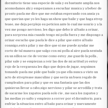
dormitorio tiene una especie de sala y es bastante amplia nos
acomodamos ahi y empezamos a escuchar musica y a beber de
pronto paola me dice que me estaban esperando con ansia ya
que querian que yo les haga un show que baile y que haga strep
tease, me deja perplejo su peticion ante lo cual me sonrio y a la
vez me pongo nervioso, les digo que debo ir al baño a orinar,
para sorpresa mia cuando tengo mi polla fuera y me dispongo a
orinar escucho que paola le dice a pilar que entre al baño
conmigo,entra pilar y me dice que si me puede ayudar me
corto de tal manera que salgo con mi polla al aire paola sentada
en un sillon se rie de verme como estoy ,me guardo la polla ,
pilar sale y se empiezan a reir las dos de mi actitud yo estoy
rojo de la verguenza les digo que dejen de jugar, seguimos
tomando paola me pide que baile ya que ella nunca a visto un
acto de streptease masculino y que seria un buen regalo de
cumpleaños para pilar,y que es una fantasia que las dos
quisieran llevar a cabo,sigo nervioso y pilar se arrodilla y trata
de sacarme los zapatos paola solo rie , me saca los zapatos y
las medias yo salto y empiezo a correr por el dormitorio, para
enfriar la situacion entro al baño para orinar y nuevamente