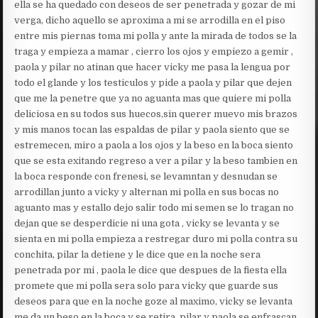
ella se ha quedado con deseos de ser penetrada y gozar de mi
verga, dicho aquello se aproxima a mi se arrodilla en el piso
entre mis piernas toma mi polla y ante la mirada de todos se la
traga y empieza a mamar , cierro los ojos y empiezo a gemir ,
paola y pilar no atinan que hacer vicky me pasa la lengua por
todo el glande y los testiculos y pide a paola y pilar que dejen
que me la penetre que ya no aguanta mas que quiere mi polla
deliciosa en su todos sus huecos,sin querer muevo mis brazos
y mis manos tocan las espaldas de pilar y paola siento que se
estremecen, miro a paola a los ojos y la beso en la boca siento
que se esta exitando regreso a ver a pilar y la beso tambien en
la boca responde con frenesi, se levamntan y desnudan se
arrodillan junto a vicky y alternan mi polla en sus bocas no
aguanto mas y estallo dejo salir todo mi semen se lo tragan no
dejan que se desperdicie ni una gota , vicky se levanta y se
sienta en mi polla empieza a restregar duro mi polla contra su
conchita, pilar la detiene y le dice que en la noche sera
penetrada por mi , paola le dice que despues de la fiesta ella
promete que mi polla sera solo para vicky que guarde sus
deseos para que en la noche goze al maximo, vicky se levanta
me da un beso en la boca y se retira, pilar y paola se enfrascan