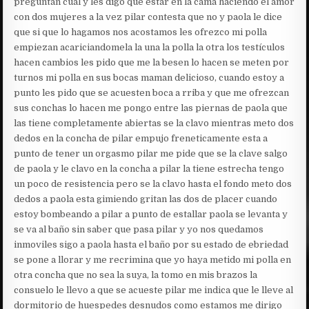
preguntan cual y les digo que estar en la cama haciendo el amor
con dos mujeres a la vez pilar contesta que no y paola le dice
que si que lo hagamos nos acostamos les ofrezco mi polla
empiezan acariciandomela la una la polla la otra los testículos
hacen cambios les pido que me la besen lo hacen se meten por
turnos mi polla en sus bocas maman delicioso, cuando estoy a
punto les pido que se acuesten boca a rriba y que me ofrezcan
sus conchas lo hacen me pongo entre las piernas de paola que
las tiene completamente abiertas se la clavo mientras meto dos
dedos en la concha de pilar empujo freneticamente esta a
punto de tener un orgasmo pilar me pide que se la clave salgo
de paola y le clavo en la concha a pilar la tiene estrecha tengo
un poco de resistencia pero se la clavo hasta el fondo meto dos
dedos a paola esta gimiendo gritan las dos de placer cuando
estoy bombeando a pilar a punto de estallar paola se levanta y
se va al baño sin saber que pasa pilar y yo nos quedamos
inmoviles sigo a paola hasta el baño por su estado de ebriedad
se pone a llorar y me recrimina que yo haya metido mi polla en
otra concha que no sea la suya, la tomo en mis brazos la
consuelo le llevo a que se acueste pilar me indica que le lleve al
dormitorio de huespedes desnudos como estamos me dirigo