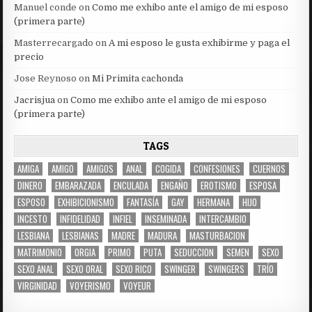
Manuel conde
on
Como me exhibo ante el amigo de mi esposo
(primera parte)
Masterrecargado
on
A mi esposo le gusta exhibirme y paga el
precio
Jose Reynoso
on
Mi Primita cachonda
Jacrisjua
on
Como me exhibo ante el amigo de mi esposo
(primera parte)
TAGS
AMIGA
AMIGO
AMIGOS
ANAL
COGIDA
CONFESIONES
CUERNOS
DINERO
EMBARAZADA
ENCULADA
ENGAÑO
EROTISMO
ESPOSA
ESPOSO
EXHIBICIONISMO
FANTASÍA
GAY
HERMANA
HIJO
INCESTO
INFIDELIDAD
INFIEL
INSEMINADA
INTERCAMBIO
LESBIANA
LESBIANAS
MADRE
MADURA
MASTURBACION
MATRIMONIO
ORGIA
PRIMO
PUTA
SEDUCCION
SEMEN
SEXO
SEXO ANAL
SEXO ORAL
SEXO RICO
SWINGER
SWINGERS
TRÍO
VIRGINIDAD
VOYERISMO
VOYEUR