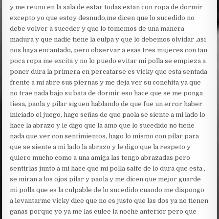
y me reuno en la sala de estar todas estan con ropa de dormir
excepto yo que estoy desnudo,me dicen que lo sucedido no
debe volver a suceder y que lo tomemos de una manera
madura y que nadie tiene la culpa y que lo debemos olvidar ,asi
nos haya encantado, pero observar a esas tres mujeres con tan
poca ropa me excita y no lo puedo evitar mi polla se empieza a
poner dura la primera en percatarse es vicky que esta sentada
frente a mi abre sus piernas y me deja ver su conchita ya que
no trae nada bajo su bata de dormir eso hace que se me ponga
tiesa, paola y pilar siguen hablando de que fue un error haber
iniciado el juego, hago señas de que paola se siente a mi lado lo
hace la abrazo y le digo que la amo que lo sucedido no tiene
nada que ver con sentimientos, hago lo mismo con pilar para
que se siente a mi lado la abrazo y le digo que la respeto y
quiero mucho como a una amiga las tengo abrazadas pero
sentirlas junto a mi hace que mi polla salte de lo dura que esta ,
se miran a los ojos pilar y paola y me dicen que mejor guarde
mi polla que es la culpable de lo sucedido cuando me dispongo
a levantarme vicky dice que no es justo que las dos ya no tienen
ganas porque yo ya me las culee la noche anterior pero que