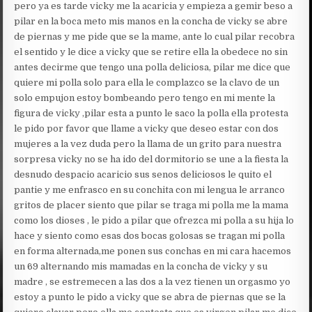
pero ya es tarde vicky me la acaricia y empieza a gemir beso a
pilar en la boca meto mis manos en la concha de vicky se abre
de piernas y me pide que se la mame, ante lo cual pilar recobra
el sentido y le dice a vicky que se retire ella la obedece no sin
antes decirme que tengo una polla deliciosa, pilar me dice que
quiere mi polla solo para ella le complazco se la clavo de un
solo empujon estoy bombeando pero tengo en mi mente la
figura de vicky ,pilar esta a punto le saco la polla ella protesta
le pido por favor que llame a vicky que deseo estar con dos
mujeres a la vez duda pero la llama de un grito para nuestra
sorpresa vicky no se ha ido del dormitorio se une a la fiesta la
desnudo despacio acaricio sus senos deliciosos le quito el
pantie y me enfrasco en su conchita con mi lengua le arranco
gritos de placer siento que pilar se traga mi polla me la mama
como los dioses , le pido a pilar que ofrezca mi polla a su hija lo
hace y siento como esas dos bocas golosas se tragan mi polla
en forma alternada,me ponen sus conchas en mi cara hacemos
un 69 alternando mis mamadas en la concha de vicky y su
madre , se estremecen a las dos a la vez tienen un orgasmo yo
estoy a punto le pido a vicky que se abra de piernas que se la