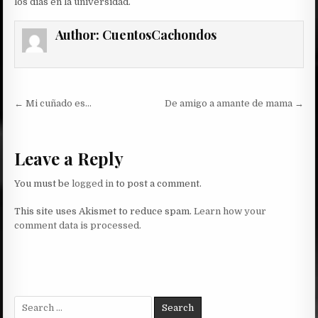
los dias en la universidad.
Author:
CuentosCachondos
Post
← Mi cuñado es…
De amigo a amante de mama →
navigation
Leave a Reply
You must be
logged in
to post a comment.
This site uses Akismet to reduce spam.
Learn how your
comment data is processed.
Search
for: