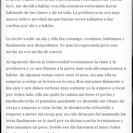
loco, me decidí a hablar con ella entonces estuvimos horas
hablando de las clases y de su vida. La profesora no era muy
mayor sobre mi edad asi que barias veces saliamos a dar
vueltas por ahi y a hablar.
La invite a salir un dia y ella fue conmigo, comimos, hablamos y
finalmente nos despedimos. Yo queria cogermela pero esa
noche no era mi dia de suerte.
Al siguiente dia en la Universidad treminamos la clase y la
profesora y yo nos fuimos a la parte mas sola alli empezamos a
hablar, de algunos temas entre esos el sexo, asi que ella se
empezo a exitar se le beia en la cara. Nos miramos fijamente a
los ojos y nos dimos un beso muy exitante yo la empece a tocar
por todos lado, ella me quito la camisa me beso el pecho y
medesabrocho el pantalon quedando yo desnudo me chupo mi
verga y empese a votar leche, le desabroche el bestido y
empese a meter mi verga por su culo despues fui mamando las
tetas finalmente se lo meti por su divina concha terminamos y
descansamos un poco. Desde ese dia hacemos el amor todos