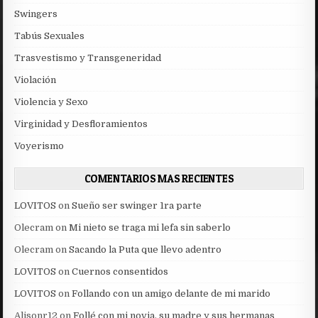
Swingers
Tabús Sexuales
Trasvestismo y Transgeneridad
Violación
Violencia y Sexo
Virginidad y Desfloramientos
Voyerismo
COMENTARIOS MAS RECIENTES
LOVITOS
on
Sueño ser swinger 1ra parte
Olecram
on
Mi nieto se traga mi lefa sin saberlo
Olecram
on
Sacando la Puta que llevo adentro
LOVITOS
on
Cuernos consentidos
LOVITOS
on
Follando con un amigo delante de mi marido
Alisonr12
on
Follé con mi novia, su madre y sus hermanas