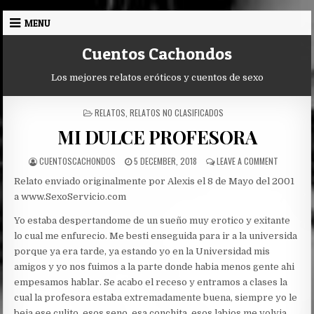
Skip
MENU
to
content
Cuentos Cachondos
Los mejores relatos eróticos y cuentos de sexo
POSTED
RELATOS
,
RELATOS NO CLASIFICADOS
IN
MI DULCE PROFESORA
AUTHOR:
PUBLISHED
ON
CUENTOSCACHONDOS
5 DECEMBER, 2018
LEAVE A COMMENT
DATE:
MI
Relato enviado originalmente por Alexis el 8 de Mayo del 2001
DULCE
PROFESOR
a www.SexoServicio.com
Yo estaba despertandome de un sueño muy erotico y exitante
lo cual me enfurecio. Me besti enseguida para ir a la universida
porque ya era tarde, ya estando yo en la Universidad mis
amigos y yo nos fuimos a la parte donde habia menos gente ahi
empesamos hablar. Se acabo el receso y entramos a clases la
cual la profesora estaba extremadamente buena, siempre yo le
beia ese culito, esos seno, esa conchita, esos labios me volvia