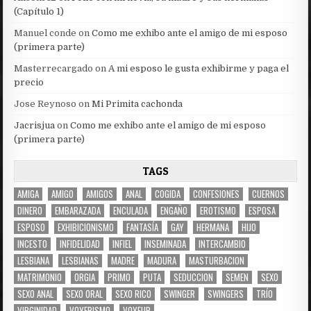
(Capítulo 1)
Manuel conde
on
Como me exhibo ante el amigo de mi esposo
(primera parte)
Masterrecargado
on
A mi esposo le gusta exhibirme y paga el
precio
Jose Reynoso
on
Mi Primita cachonda
Jacrisjua
on
Como me exhibo ante el amigo de mi esposo
(primera parte)
TAGS
AMIGA
AMIGO
AMIGOS
ANAL
COGIDA
CONFESIONES
CUERNOS
DINERO
EMBARAZADA
ENCULADA
ENGAÑO
EROTISMO
ESPOSA
ESPOSO
EXHIBICIONISMO
FANTASÍA
GAY
HERMANA
HIJO
INCESTO
INFIDELIDAD
INFIEL
INSEMINADA
INTERCAMBIO
LESBIANA
LESBIANAS
MADRE
MADURA
MASTURBACION
MATRIMONIO
ORGIA
PRIMO
PUTA
SEDUCCION
SEMEN
SEXO
SEXO ANAL
SEXO ORAL
SEXO RICO
SWINGER
SWINGERS
TRÍO
VIRGINIDAD
VOYERISMO
VOYEUR