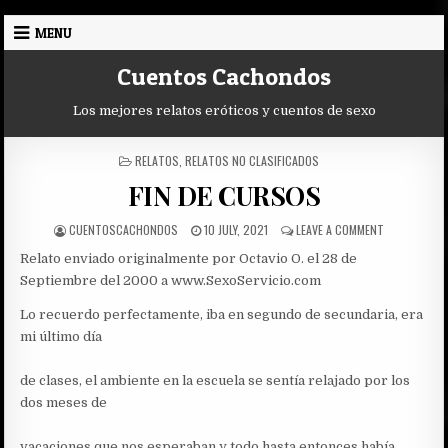
Skip
MENU
to
content
Cuentos Cachondos
Los mejores relatos eróticos y cuentos de sexo
POSTED
RELATOS
,
RELATOS NO CLASIFICADOS
IN
FIN DE CURSOS
AUTHOR:
PUBLISHED
ON
CUENTOSCACHONDOS
10 JULY, 2021
LEAVE A COMMENT
DATE:
FIN
Relato enviado originalmente por Octavio O. el 28 de
DE
CURSOS
Septiembre del 2000 a www.SexoServicio.com
Lo recuerdo perfectamente, iba en segundo de secundaria, era
mi último día
de clases, el ambiente en la escuela se sentía relajado por los
dos meses de
vacaciones que nos esperaban y todo hasta entonces había