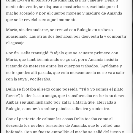
como Eva en el paraíso fue Amanda, la más caliente. Delia, a
medio desvestir, se dispuso a masturbarse, excitada por el
macho acosado y por el cuerpo moreno y maduro de Amanda
que se le revelaba en aquel momento.
María, sin desnudarse, se trenzó con Eulogio en un beso
apasionado. Las otras dos luchaban por desvestirla y compartir
el agasajo.
Por fin, Delia transigió: “Déjalo que se acueste primero con
María, que también mirando se goza”, pero Amanda insistía
tratando de meterse entre los cuerpos trabados. “Ayúdame y
no te quedes allí parada, que esta moscamuerta no se va a salir
con la suya”, vociferaba.
Delia se frotaba el sexo como poseída. “Tú y yo somos el plato
fuerte”, le decía a su amiga, que transformaba en furia su deseo.
Ambas seguían luchando por zafar a María que, aferrada a
Eulogio, comenzó a soltar patadas a diestra y siniestra.
Con el pretexto de calmar las cosas Delia tocaba como al
descuido los pechos turgentes de Amanda, que le volteó una
bofetada. Con un fuerte empellón el macho se salió del juego y