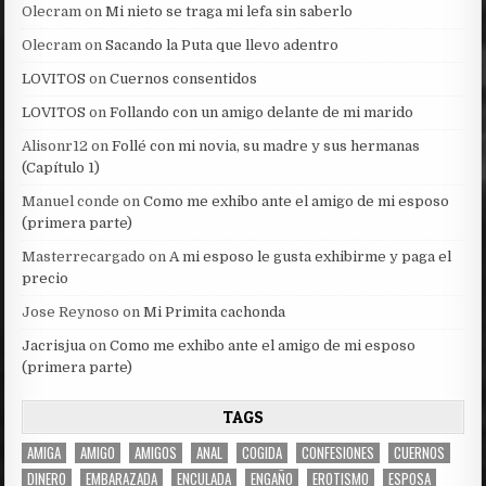
Olecram
on
Mi nieto se traga mi lefa sin saberlo
Olecram
on
Sacando la Puta que llevo adentro
LOVITOS
on
Cuernos consentidos
LOVITOS
on
Follando con un amigo delante de mi marido
Alisonr12
on
Follé con mi novia, su madre y sus hermanas
(Capítulo 1)
Manuel conde
on
Como me exhibo ante el amigo de mi esposo
(primera parte)
Masterrecargado
on
A mi esposo le gusta exhibirme y paga el
precio
Jose Reynoso
on
Mi Primita cachonda
Jacrisjua
on
Como me exhibo ante el amigo de mi esposo
(primera parte)
TAGS
AMIGA
AMIGO
AMIGOS
ANAL
COGIDA
CONFESIONES
CUERNOS
DINERO
EMBARAZADA
ENCULADA
ENGAÑO
EROTISMO
ESPOSA