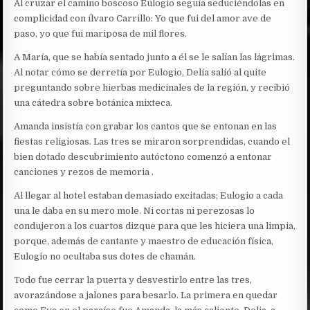
Al cruzar el camino boscoso Eulogio seguía seduciéndolas en
complicidad con ílvaro Carrillo: Yo que fui del amor ave de
paso, yo que fui mariposa de mil flores.
A María, que se había sentado junto a él se le salían las lágrimas.
Al notar cómo se derretía por Eulogio, Delia salió al quite
preguntando sobre hierbas medicinales de la región, y recibió
una cátedra sobre botánica mixteca.
Amanda insistía con grabar los cantos que se entonan en las
fiestas religiosas. Las tres se miraron sorprendidas, cuando el
bien dotado descubrimiento autóctono comenzó a entonar
canciones y rezos de memoria .
Al llegar al hotel estaban demasiado excitadas; Eulogio a cada
una le daba en su mero mole. Ni cortas ni perezosas lo
condujeron a los cuartos dizque para que les hiciera una limpia,
porque, además de cantante y maestro de educación física,
Eulogio no ocultaba sus dotes de chamán.
Todo fue cerrar la puerta y desvestirlo entre las tres,
avorazándose a jalones para besarlo. La primera en quedar