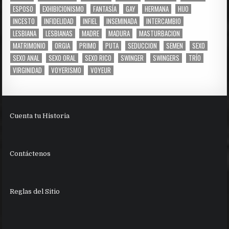
ESPOSO
EXHIBICIONISMO
FANTASÍA
GAY
HERMANA
HIJO
INCESTO
INFIDELIDAD
INFIEL
INSEMINADA
INTERCAMBIO
LESBIANA
LESBIANAS
MADRE
MADURA
MASTURBACION
MATRIMONIO
ORGIA
PRIMO
PUTA
SEDUCCION
SEMEN
SEXO
SEXO ANAL
SEXO ORAL
SEXO RICO
SWINGER
SWINGERS
TRÍO
VIRGINIDAD
VOYERISMO
VOYEUR
Cuenta tu Historia
Contáctenos
Reglas del Sitio