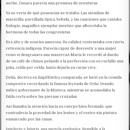
noche, Oaxaca parecía una promesa de aventuras.
Ya se vería de qué ponencias se trataba. Las atendían de
maravilla: parrillada típica, bebida, y las canciones que cantaba
Eulogio, magnífico ejemplar mestizo que alborotaba la
hormona de todas las congresistas.
Era alto y de sonrisa amorosa. Su calidez contrastaba con cierta
reticencia indígena. Parecía capaz de desvestir a una mujer
como si desgranara una mazorca
A María le recordó al dueño
de un café de chinos pelando a la perfección con su cuchillo una
piña, celda por celda, hasta dejarla en carne viva .
Delia, doctora en lingíŒística comparada, se lució en la comida
campestre recordando la famosa leyenda de Ocho Venado,
mítico gobernante de la Mixteca, mientras se acomodaba la
falda corta sobre las piernas cruzadas.
Así llamaba la atención hacia su cuerpo bien formado, que
contradecía la gravedad de los lentes y el rostro sin pintura
enmarcado por las canas.
Intelecto y lujuria, una mezcla explosiva. Sensible a la