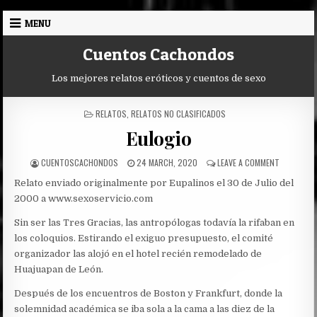
Skip
MENU
to
content
Cuentos Cachondos
Los mejores relatos eróticos y cuentos de sexo
POSTED
RELATOS
,
RELATOS NO CLASIFICADOS
IN
Eulogio
AUTHOR:
PUBLISHED
ON
CUENTOSCACHONDOS
24 MARCH, 2020
LEAVE A COMMENT
DATE:
EULOGIO
Relato enviado originalmente por Eupalinos el 30 de Julio del
2000 a www.sexoservicio.com
Sin ser las Tres Gracias, las antropólogas todavía la rifaban en
los coloquios. Estirando el exiguo presupuesto, el comité
organizador las alojó en el hotel recién remodelado de
Huajuapan de León.
Después de los encuentros de Boston y Frankfurt, donde la
solemnidad académica se iba sola a la cama a las diez de la