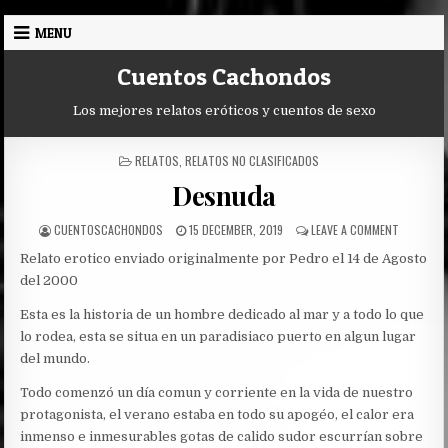
Skip
MENU
to
content
Cuentos Cachondos
Los mejores relatos eróticos y cuentos de sexo
POSTED
RELATOS
,
RELATOS NO CLASIFICADOS
IN
Desnuda
AUTHOR:
PUBLISHED
ON
CUENTOSCACHONDOS
15 DECEMBER, 2019
LEAVE A COMMENT
DATE:
DESNUDA
Relato erotico enviado originalmente por Pedro el 14 de Agosto
del 2000
Esta es la historia de un hombre dedicado al mar y a todo lo que
lo rodea, esta se situa en un paradisiaco puerto en algun lugar
del mundo.
Todo comenzó un día comun y corriente en la vida de nuestro
protagonista, el verano estaba en todo su apogéo, el calor era
inmenso e inmesurables gotas de calido sudor escurrían sobre