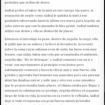
genitales que ardían de deseo.
Anibal probó el sabor de la miel en ese cuerpo tan suave, la
sensación de sentir como Anibal le quitaba la miel a sus
genitales saboreando hasta lo ultimo era nueva para Argelia, un
calor interno que casi la quemaba la hizo gemir, Anibal tambien
utilizó sus dedos y ella se desbordó de placer.
Entonces el introdujo su pene, dentro de Argelia, la cargó, ella
le pidió que no se saliera y la llevó al dormitorio, la recostó
sobre la cama cuyas sabanas eran de satín, las luces eran muy
tenues, casi nulas, había una vela que aromatizaba el ambiente,
Argelia dijo: “No te detengas”, y Anibal comenzó con un ir y
venir, sus movimientos al principio eran lentos pero
subitamente comenzó a hacerla vibrar más y más fuerte, ella
gritaba y apretaba fuertemente sus musculos pero sus piernas
abiertas dejaban entrar y salir una y otra vez a ese miembro
que le proporcionaba tanto placer, el climax estaba por llegar y
entonces la culminación se produjo, Argelia obtuvo el orgasmo
largo de toda su vida, la sonrisa en su rostro lo reflejaba, Anibal
dejo ir todo el esperma con gran fuerza mientras besaba