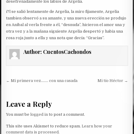
desefrenadamente los labios de Argelia.
í?l se salió lentamente de Argelia, la miro fijamente, Argelia
tambien observó a su amante, y una nueva erección se produjo
en Anibal al verla frente a él, “desnuda”, hicieron el amor una y
otra vez y a la mañana siguiente Argelia despertó y habia una
rosa roja junto a ella y una nota que decía: “Gracias”.
Author:
CuentosCachondos
Post
← Mi primera vez…….. con una casada
Mi tío Héctor →
navigation
Leave a Reply
You must be
logged in
to post a comment.
This site uses Akismet to reduce spam.
Learn how your
comment data is processed.