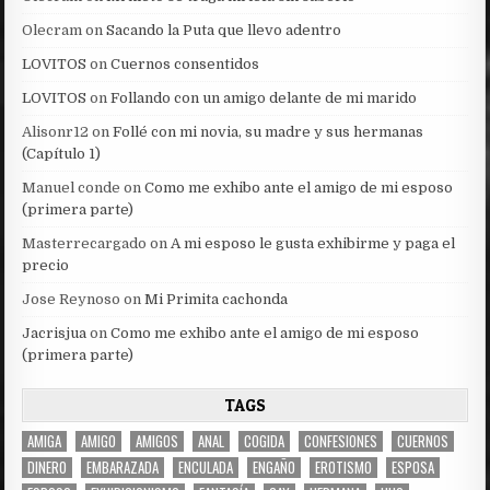
Olecram
on
Sacando la Puta que llevo adentro
LOVITOS
on
Cuernos consentidos
LOVITOS
on
Follando con un amigo delante de mi marido
Alisonr12
on
Follé con mi novia, su madre y sus hermanas
(Capítulo 1)
Manuel conde
on
Como me exhibo ante el amigo de mi esposo
(primera parte)
Masterrecargado
on
A mi esposo le gusta exhibirme y paga el
precio
Jose Reynoso
on
Mi Primita cachonda
Jacrisjua
on
Como me exhibo ante el amigo de mi esposo
(primera parte)
TAGS
AMIGA
AMIGO
AMIGOS
ANAL
COGIDA
CONFESIONES
CUERNOS
DINERO
EMBARAZADA
ENCULADA
ENGAÑO
EROTISMO
ESPOSA