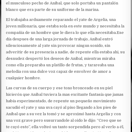
el musculoso pecho de Anibal, que solo portaba un pantalón
blanco que era parte de su uniforme de la marina.
El trabajaba arduamente reparando el yate de Argelia, una
joven millonaria, que estaba sola en este mundo y necesitaba la
compañia de un hombre que le diera lo que ella necesitaba.
Ese
día despues de una larga jornada de trabajo, Anibal entró
silenciosamente al yate sin provocar ningun sonido, sin
adveritir de su presencia a nadie, de repente ella estaba ahi, su
desnudez despertó los deseos de Anibal, mientras miraba
como ella preparaba un platillo de frutas, y tarareaba una
melodia con una dulce voz capaz de envolver de amor a
cualquier hombre.
Las curvas de su cuerpo y ese tono bronceado en su piel
hicierón que Anibal tuviera la mas excitante fantasía que jamas
había experimentado, de repente un pequeño movimiento
sacudió el yate y una uva cayó al piso llegando a los pies de
Anibal que a su vez la tomó y se aproximó hasta Argelia y con
una voz grave pero susurrandole al oido le dijo: “Creo que se
te cayó esto”, ella volteó un tanto sorpendida pero al verlo a él,