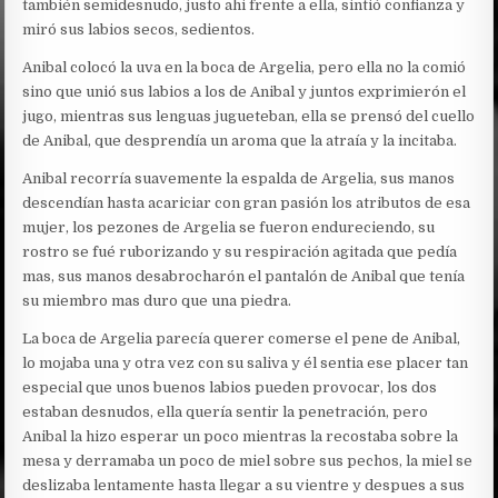
también semidesnudo, justo ahi frente a ella, sintió confianza y
miró sus labios secos, sedientos.
Anibal colocó la uva en la boca de Argelia, pero ella no la comió
sino que unió sus labios a los de Anibal y juntos exprimierón el
jugo, mientras sus lenguas jugueteban, ella se prensó del cuello
de Anibal, que desprendía un aroma que la atraía y la incitaba.
Anibal recorría suavemente la espalda de Argelia, sus manos
descendían hasta acariciar con gran pasión los atributos de esa
mujer, los pezones de Argelia se fueron endureciendo, su
rostro se fué ruborizando y su respiración agitada que pedía
mas, sus manos desabrocharón el pantalón de Anibal que tenía
su miembro mas duro que una piedra.
La boca de Argelia parecía querer comerse el pene de Anibal,
lo mojaba una y otra vez con su saliva y él sentia ese placer tan
especial que unos buenos labios pueden provocar, los dos
estaban desnudos, ella quería sentir la penetración, pero
Anibal la hizo esperar un poco mientras la recostaba sobre la
mesa y derramaba un poco de miel sobre sus pechos, la miel se
deslizaba lentamente hasta llegar a su vientre y despues a sus