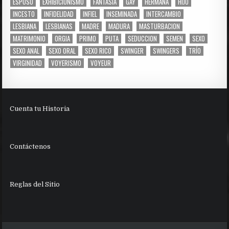
ESPOSO
EXHIBICIONISMO
FANTASÍA
GAY
HERMANA
HIJO
INCESTO
INFIDELIDAD
INFIEL
INSEMINADA
INTERCAMBIO
LESBIANA
LESBIANAS
MADRE
MADURA
MASTURBACION
MATRIMONIO
ORGIA
PRIMO
PUTA
SEDUCCION
SEMEN
SEXO
SEXO ANAL
SEXO ORAL
SEXO RICO
SWINGER
SWINGERS
TRÍO
VIRGINIDAD
VOYERISMO
VOYEUR
Cuenta tu Historia
Contáctenos
Reglas del Sitio