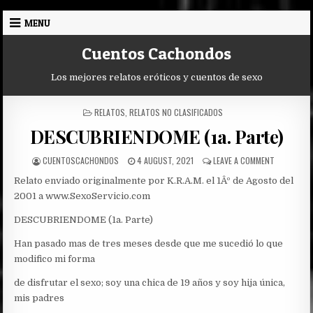
Skip
MENU
to
content
Cuentos Cachondos
Los mejores relatos eróticos y cuentos de sexo
POSTED
RELATOS
,
RELATOS NO CLASIFICADOS
IN
DESCUBRIENDOME (1a. Parte)
AUTHOR:
PUBLISHED
ON
CUENTOSCACHONDOS
4 AUGUST, 2021
LEAVE A COMMENT
DATE:
DESCUBRI
Relato enviado originalmente por K.R.A.M. el 1Âº de Agosto del
(1A.
PARTE)
2001 a www.SexoServicio.com
DESCUBRIENDOME (1a. Parte)
Han pasado mas de tres meses desde que me sucedió lo que
modifico mi forma
de disfrutar el sexo; soy una chica de 19 años y soy hija única,
mis padres