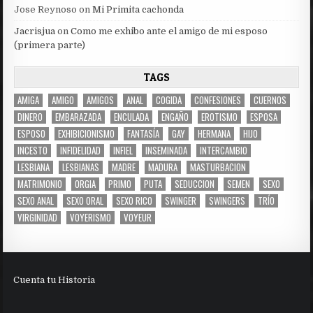
Jose Reynoso
on
Mi Primita cachonda
Jacrisjua
on
Como me exhibo ante el amigo de mi esposo
(primera parte)
TAGS
AMIGA
AMIGO
AMIGOS
ANAL
COGIDA
CONFESIONES
CUERNOS
DINERO
EMBARAZADA
ENCULADA
ENGAÑO
EROTISMO
ESPOSA
ESPOSO
EXHIBICIONISMO
FANTASÍA
GAY
HERMANA
HIJO
INCESTO
INFIDELIDAD
INFIEL
INSEMINADA
INTERCAMBIO
LESBIANA
LESBIANAS
MADRE
MADURA
MASTURBACION
MATRIMONIO
ORGIA
PRIMO
PUTA
SEDUCCION
SEMEN
SEXO
SEXO ANAL
SEXO ORAL
SEXO RICO
SWINGER
SWINGERS
TRÍO
VIRGINIDAD
VOYERISMO
VOYEUR
Cuenta tu Historia