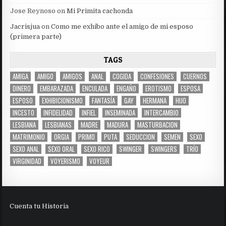
Jose Reynoso
on
Mi Primita cachonda
Jacrisjua
on
Como me exhibo ante el amigo de mi esposo
(primera parte)
TAGS
AMIGA
AMIGO
AMIGOS
ANAL
COGIDA
CONFESIONES
CUERNOS
DINERO
EMBARAZADA
ENCULADA
ENGAÑO
EROTISMO
ESPOSA
ESPOSO
EXHIBICIONISMO
FANTASÍA
GAY
HERMANA
HIJO
INCESTO
INFIDELIDAD
INFIEL
INSEMINADA
INTERCAMBIO
LESBIANA
LESBIANAS
MADRE
MADURA
MASTURBACION
MATRIMONIO
ORGIA
PRIMO
PUTA
SEDUCCION
SEMEN
SEXO
SEXO ANAL
SEXO ORAL
SEXO RICO
SWINGER
SWINGERS
TRÍO
VIRGINIDAD
VOYERISMO
VOYEUR
Cuenta tu Historia