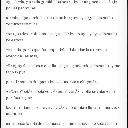
Ay,… decia, y a cada gemido iba besandome un poco mas abajo
por el pecho. Se
termino apoyando la cara en mi bragueta y seguia llorando.
Yomiraba su nuca
con ojos desorbitados… sseguia diciendo ay.. ay ay, y llorando…
yo estaba
en malla, porlo que fue imposible disimular la tremenda
ereccion.. es mas,
ella apoyaba su boca en ella… seguia gimiendo y llorando , y me
saco la pija
por el costado del pantalon y comenzo a chuparla.
ÂšCeci. CeciÂš, decia yo… Âšpor favorÂš, y ella seguia: Âšno,
por favor, por
favor… dejame… yo.. ay ay ay…Âš y se ponia a llorar de nuevo, y
mientras
me sobaba la pija de una manaera que mi novia no sabia hacer.