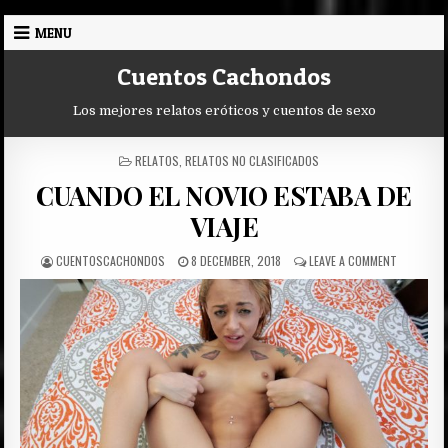
Skip
MENU
to
content
Cuentos Cachondos
Los mejores relatos eróticos y cuentos de sexo
POSTED
RELATOS
,
RELATOS NO CLASIFICADOS
IN
CUANDO EL NOVIO ESTABA DE
VIAJE
AUTHOR:
PUBLISHED
ON
CUENTOSCACHONDOS
8 DECEMBER, 2018
LEAVE A COMMENT
DATE:
CUANDO
EL
NOVIO
ESTABA
DE
VIAJE