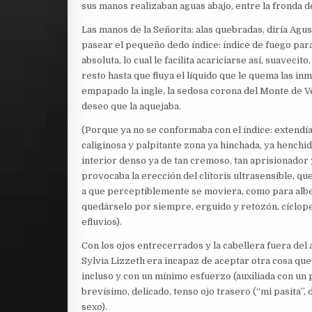
sus manos realizaban aguas abajo, entre la fronda d
Las manos de la Señorita: alas quebradas, diría Agus
pasear el pequeño dedo índice: índice de fuego para
absoluta, lo cual le facilita acariciarse así, suaveci
resto hasta que fluya el líquido que le quema las in
empapado la ingle, la sedosa corona del Monte de Ven
deseo que la aquejaba.
(Porque ya no se conformaba con el índice: extendía
caliginosa y palpitante zona ya hinchada, ya henchida
interior denso ya de tan cremoso, tan aprisionador 
provocaba la erección del clítoris ultrasensible, qu
a que perceptiblemente se moviera, como para alb
quedárselo por siempre, erguido y retozón, cíclo
efluvios).
Con los ojos entrecerrados y la cabellera fuera del
Sylvia Lizzeth era incapaz de aceptar otra cosa qu
incluso y con un mínimo esfuerzo (auxiliada con un 
brevísimo, delicado, tenso ojo trasero (“mi pasita”,
sexo).