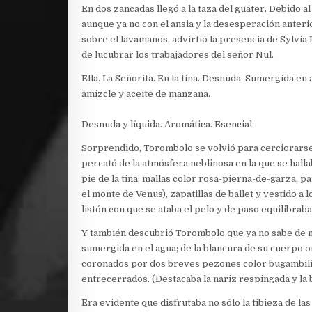
En dos zancadas llegó a la taza del guáter. Debido 
aunque ya no con el ansia y la desesperación anterio
sobre el lavamanos, advirtió la presencia de Sylvia L
de lucubrar los trabajadores del señor Nul.
Ella. La Señorita. En la tina. Desnuda. Sumergida 
amizcle y aceite de manzana.
Desnuda y líquida. Aromática. Esencial.
Sorprendido, Torombolo se volvió para cerciorarse, 
percató de la atmósfera neblinosa en la que se halla
pie de la tina: mallas color rosa-pierna-de-garza, 
el monte de Venus), zapatillas de ballet y vestido a 
listón con que se ataba el pelo y de paso equilibraba 
Y también descubrió Torombolo que ya no sabe de na
sumergida en el agua; de la blancura de su cuerpo on
coronados por dos breves pezones color bugambilia 
entrecerrados. (Destacaba la nariz respingada y la ba
Era evidente que disfrutaba no sólo la tibieza de l