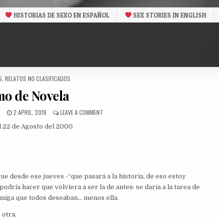
HISTORIAS DE SEXO EN ESPAÑOL
SEX STORIES IN ENGLISH
S
,
RELATOS NO CLASIFICADOS
o de Novela
PUBLISHED
ON
S
2 APRIL, 2019
LEAVE A COMMENT
DATE:
COMO
l 22 de Agosto del 2000
DE
NOVELA
que desde ese jueves -“que pasará a la historia, de eso estoy
podría hacer que volviera a ser la de antes: se daría a la tarea de
a amiga que todos deseaban… menos ella.
 otra.