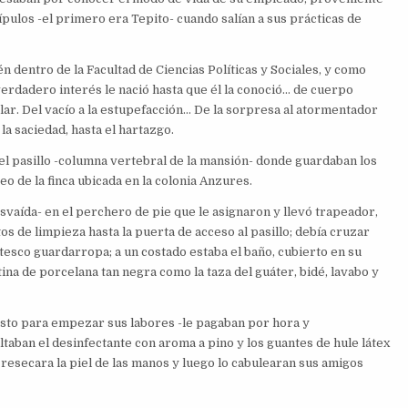
pulos -el primero era Tepito- cuando salían a sus prácticas de
 dentro de la Facultad de Ciencias Políticas y Sociales, y como
 verdadero interés le nació hasta que él la conoció… de cuerpo
solar. Del vacío a la estupefacción… De la sorpresa al atormentador
la saciedad, hasta el hartazgo.
el pasillo -columna vertebral de la mansión- donde guardaban los
seo de la finca ubicada en la colonia Anzures.
vaída- en el perchero de pie que le asignaron y llevó trapeador,
os de limpieza hasta la puerta de acceso al pasillo; debía cruzar
ntesco guardarropa; a un costado estaba el baño, cubierto en su
ina de porcelana tan negra como la taza del guáter, bidé, lavabo y
 listo para empezar sus labores -le pagaban por hora y
ltaban el desinfectante con aroma a pino y los guantes de hule látex
 resecara la piel de las manos y luego lo cabulearan sus amigos