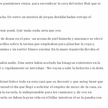
s pantalones viejos, para escombrar la cava del señor Nul; que si
cha. De entre un montón de jergas deshilachadas extrajo el
crisis-punk. Qué-mala-onda, neta que yes.
r de donas en el piso -un aroma de piel húmeda y amoniaco se elevó
oncillos sobre la tarima que empleaban para planchar la ropa y,
 camisa y un suéter blanco encima. En la mano izquierda llevaba el
abía nadie. Días antes había aceitado las bisagras existentes en la
y rápidamente se introdujo. “No vayan a salir la Señorita o la doña
otas! Sobre todo en esta casá que es decenté y que usteg tiené que
aymond el día que llegó a solicitar el empleo de mozo-de-la-casa, en
 la escuela, lo indispensable para los camiones y, de vez en
ela: se daban la gran vida en el billar mientras él se la pasaba con