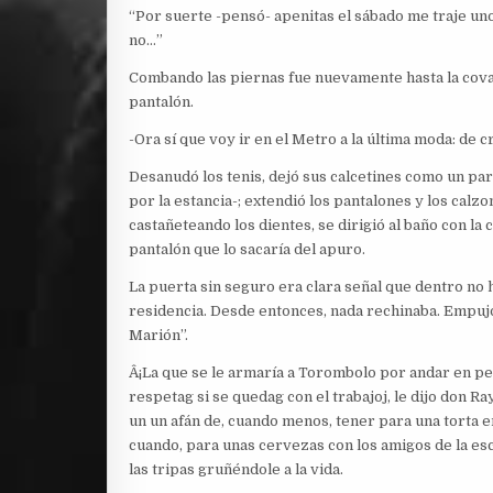
“Por suerte -pensó- apenitas el sábado me traje uno
no…”
Combando las piernas fue nuevamente hasta la cova
pantalón.
-Ora sí que voy ir en el Metro a la última moda: de 
Desanudó los tenis, dejó sus calcetines como un pa
por la estancia-; extendió los pantalones y los calz
castañeteando los dientes, se dirigió al baño con la
pantalón que lo sacaría del apuro.
La puerta sin seguro era clara señal que dentro no h
residencia. Desde entonces, nada rechinaba. Empujó 
Marión”.
Â¡La que se le armaría a Torombolo por andar en pel
respetag si se quedag con el trabajoj, le dijo don R
un un afán de, cuando menos, tener para una torta en
cuando, para unas cervezas con los amigos de la escu
las tripas gruñéndole a la vida.