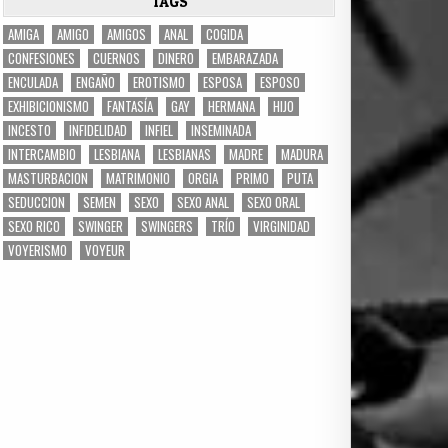
TAGS
AMIGA
AMIGO
AMIGOS
ANAL
COGIDA
CONFESIONES
CUERNOS
DINERO
EMBARAZADA
ENCULADA
ENGAÑO
EROTISMO
ESPOSA
ESPOSO
EXHIBICIONISMO
FANTASÍA
GAY
HERMANA
HIJO
INCESTO
INFIDELIDAD
INFIEL
INSEMINADA
INTERCAMBIO
LESBIANA
LESBIANAS
MADRE
MADURA
MASTURBACION
MATRIMONIO
ORGIA
PRIMO
PUTA
SEDUCCION
SEMEN
SEXO
SEXO ANAL
SEXO ORAL
SEXO RICO
SWINGER
SWINGERS
TRÍO
VIRGINIDAD
VOYERISMO
VOYEUR