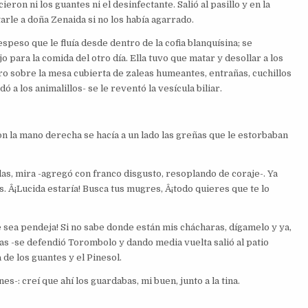
ron ni los guantes ni el desinfectante. Salió al pasillo y en la
arle a doña Zenaida si no los había agarrado.
speso que le fluía desde dentro de la cofia blanquísina; se
para la comida del otro día. Ella tuvo que matar y desollar a los
tro sobre la mesa cubierta de zaleas humeantes, entrañas, cuchillos
a los animalillos- se le reventó la vesícula biliar.
n la mano derecha se hacía a un lado las greñas que le estorbaban
as, mira -agregó con franco disgusto, resoplando de coraje-. Ya
s. Â¡Lucida estaría! Busca tus mugres, Â¡todo quieres que te lo
e sea pendeja! Si no sabe donde están mis chácharas, dígamelo y ya,
as -se defendió Torombolo y dando media vuelta salió al patio
de los guantes y el Pinesol.
-: creí que ahí los guardabas, mi buen, junto a la tina.