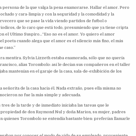
a persona de la que valga la pena enamorarse. Hallar el amor. Pero
ochado y cara-limpia y con la seguridad y la comodidad y la
ervecero que se pase la vida viendo partidos de futbol o
riodicos, de lo caro que está todo, presumiendo que ya tiene cripta
on el Ultimo Suspiro…
“Eso no es el amor. Yo quiero el amor
l poeta cuando alega que el amor es el silencio más fino, el más
ne caso.”
ra mentira. Sylvia Lizzeth estaba enamorada, sólo que no quería
ancisco, alias Torombolo: así le decían sus compañeros en el taller
jaba mantenían en el garaje de la casa, sala-de-exhibición de los
 señorita de la casa hacia él. Nada extraño, pues ella misma no
onocieron no fue la más simple y adecuada.
 tres de la tarde y de inmediato iniciaba las tareas que le
propiedad de don Raymond Nul y doña Marion, su mujer, padres
on quienes Torombolo se entendía bastante bien: preferían llamarle
resaban por conocer el modo de vida de su empleado, proveniente