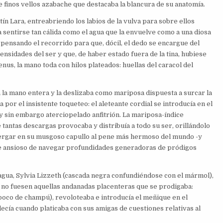
e finos vellos azabache que destacaba la blancura de su anatomía.
tín Lara, entreabriendo los labios de la vulva para sobre ellos
 sentirse tan cálida como el agua que la envuelve como a una diosa
to, pensando el recorrido para que, dócil, el dedo se encargue del
mensidades del ser y que, de haber estado fuera de la tina, hubiese
us, la mano toda con hilos plateados: huellas del caracol del
 la mano entera y la deslizaba como mariposa dispuesta a surcar la
 por el insistente toqueteo: el aleteante cordial se introducía en el
y sin embargo aterciopelado anfitrión. La mariposa-índice
e tantas descargas provocaba y distribuía a todo su ser, orillándolo
ergar en su musgoso capullo al pene más hermoso del mundo -y
pe ansioso de navegar profundidades generadoras de pródigos
 agua, Sylvia Lizzeth (cascada negra confundiéndose con el mármol),
e no fuesen aquellas andanadas placenteras que se prodigaba:
poco de champú), revoloteaba e introducía el meñique en el
 decía cuando platicaba con sus amigas de cuestiones relativas al