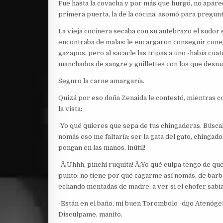
Fue hasta la covacha y por más que hurgó, no aparecie
primera puerta, la de la cocina, asomó para pregunt
La vieja cocinera secaba con su antebrazo el sudor e
encontraba de malas: le encargaron conseguir conejo 
gazapos, pero al sacarle las tripas a uno -había cua
manchados de sangre y guillettes con los que desnudó 
Seguro la carne amargaría.
Quizá por eso doña Zenaida le contestó, mientras co
la vista:
-Yo qué quieres que sepa de tus chingaderas. Búscal
nomás eso me faltaría: ser la gata del gato, chingado
pongan en las manos, inútil!
-Â¡Uhhh, pinchi ruquita! Â¡Yo qué culpa tengo de qu
punto: no tiene por qué cagarme así nomás, de barb
echando mentadas de madre: a ver si el chofer sabía 
-Están en el baño, mi buen Torombolo -dijo Atenógenes
Discúlpame, manito.