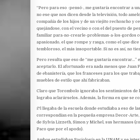
“Pero para eso -pensó-, me gustaría encontrar a un
no ese que nos dicen desde la televisión, todo amelc
compañía de los hijos y de un viejito rechoncho y c
quejándose, con el vecino o con el del puesto de pe
familiar para-no-crearle-problemas-a-los-gordos c
apasionado, el que rompe y rasga, como el que dice e
tembloroso, el más insoportable. Si no es así, no tie
Pero resulta que eso de “me gustaría encontrar…” e
aceptarlo. El afortunado era nada menos que Juan Fr
de ebanistería, que los franceses para los que traba
muebles de estilo que ahí fabricaban.
Claro que Torombolo ignoraba los sentimientos de la
lograba aclarárselos. Además, la forma en que se c
í?l llegaba de la escuela donde estudiaba a eso de las
correspondían en la pequeña empresa Decor-Arte, 
de Sylvia Lizzeth, Simon y Michel, sus hermanos (c
Paco que por el apodo).
Ambos estudiaban Sociología en la UNAM y se inte