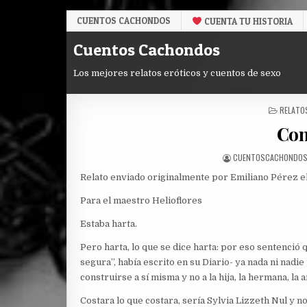
Skip
CUENTOS CACHONDOS
CUENTA TU HISTORIA
to
content
Cuentos Cachondos
Los mejores relatos eróticos y cuentos de sexo
POSTED
RELATO
IN
Com
AUTHOR:
CUENTOSCACHONDO
Relato enviado originalmente por Emiliano Pérez e
Para el maestro Helioflores
Estaba harta.
Pero harta, lo que se dice harta: por eso sentenció 
segura”, había escrito en su Diario- ya nada ni nadie 
construirse a sí misma y no a la hija, la hermana, l
Costara lo que costara, sería Sylvia Lizzeth Nul y no