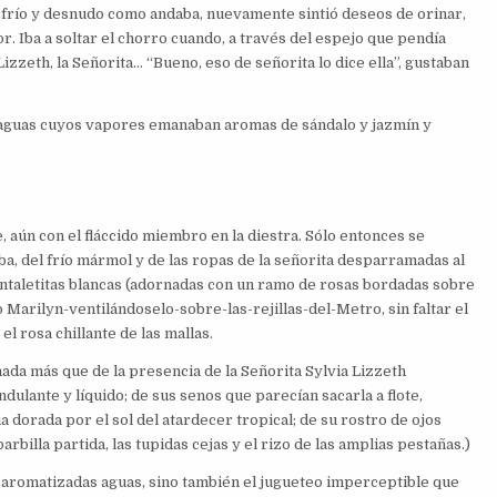
al frío y desnudo como andaba, nuevamente sintió deseos de orinar,
r. Iba a soltar el chorro cuando, a través del espejo que pendía
izzeth, la Señorita… “Bueno, eso de señorita lo dice ella”, gustaban
en aguas cuyos vapores emanaban aromas de sándalo y jazmín y
aún con el fláccido miembro en la diestra. Sólo entonces se
ba, del frío mármol y de las ropas de la señorita desparramadas al
pantaletitas blancas (adornadas con un ramo de rosas bordadas sobre
lo Marilyn-ventilándoselo-sobre-las-rejillas-del-Metro, sin faltar el
el rosa chillante de las mallas.
da más que de la presencia de la Señorita Sylvia Lizzeth
dulante y líquido; de sus senos que parecían sacarla a flote,
dorada por el sol del atardecer tropical; de su rostro de ojos
rbilla partida, las tupidas cejas y el rizo de las amplias pestañas.)
as aromatizadas aguas, sino también el jugueteo imperceptible que