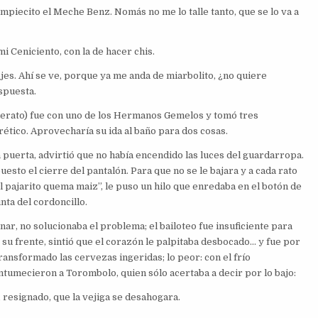
impiecito el Meche Benz. Nomás no me lo talle tanto, que se lo va a
 mi Ceniciento, con la de hacer chis.
jes. Ahí se ve, porque ya me anda de miarbolito, ¿no quiere
spuesta.
llerato) fue con uno de los Hermanos Gemelos y tomó tres
rético. Aprovecharía su ida al baño para dos cosas.
 puerta, advirtió que no había encendido las luces del guardarropa.
sto el cierre del pantalón. Para que no se le bajara y a cada rato
r el pajarito quema maiz”, le puso un hilo que enredaba en el botón de
unta del cordoncillo.
ar, no solucionaba el problema; el bailoteo fue insuficiente para
 su frente, sintió que el corazón le palpitaba desbocado… y fue por
ransformado las cervezas ingeridas; lo peor: con el frío
tumecieron a Torombolo, quien sólo acertaba a decir por lo bajo:
 resignado, que la vejiga se desahogara.