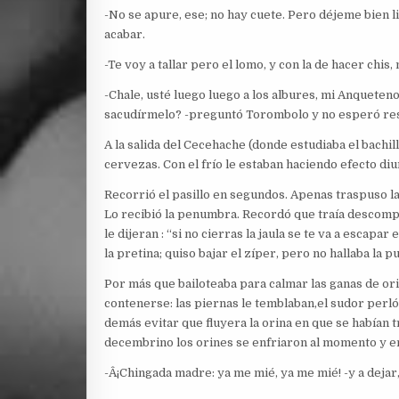
-No se apure, ese; no hay cuete. Pero déjeme bien l
acabar.
-Te voy a tallar pero el lomo, y con la de hacer chis,
-Chale, usté luego luego a los albures, mi Anqueteno
sacudírmelo? -preguntó Torombolo y no esperó re
A la salida del Cecehache (donde estudiaba el bachi
cervezas. Con el frío le estaban haciendo efecto diu
Recorrió el pasillo en segundos. Apenas traspuso la
Lo recibió la penumbra. Recordó que traía descompue
le dijeran : “si no cierras la jaula se te va a escapa
la pretina; quiso bajar el zíper, pero no hallaba la p
Por más que bailoteaba para calmar las ganas de orin
contenerse: las piernas le temblaban,el sudor perló
demás evitar que fluyera la orina en que se habían t
decembrino los orines se enfriaron al momento y en
-Â¡Chingada madre: ya me mié, ya me mié! -y a dejar,