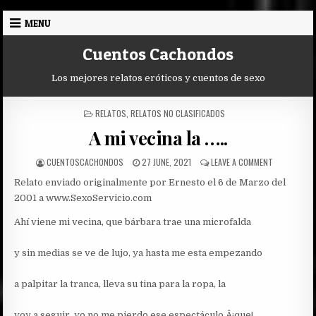
Skip
MENU
to
content
Cuentos Cachondos
Los mejores relatos eróticos y cuentos de sexo
POSTED
RELATOS
,
RELATOS NO CLASIFICADOS
IN
A mi vecina la …..
AUTHOR:
PUBLISHED
ON
CUENTOSCACHONDOS
27 JUNE, 2021
LEAVE A COMMENT
DATE:
A
Relato enviado originalmente por Ernesto el 6 de Marzo del
MI
VECINA
2001 a www.SexoServicio.com
LA
…..
Ahí viene mi vecina, que bárbara trae una microfalda
y sin medias se ve de lujo, ya hasta me esta empezando
a palpitar la tranca, lleva su tina para la ropa, la
voy a seguir, yo no me pierdo ese espectáculo Â¡que!