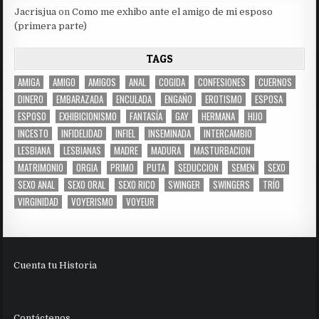
Jacrisjua
on
Como me exhibo ante el amigo de mi esposo
(primera parte)
TAGS
AMIGA
AMIGO
AMIGOS
ANAL
COGIDA
CONFESIONES
CUERNOS
DINERO
EMBARAZADA
ENCULADA
ENGAÑO
EROTISMO
ESPOSA
ESPOSO
EXHIBICIONISMO
FANTASÍA
GAY
HERMANA
HIJO
INCESTO
INFIDELIDAD
INFIEL
INSEMINADA
INTERCAMBIO
LESBIANA
LESBIANAS
MADRE
MADURA
MASTURBACION
MATRIMONIO
ORGIA
PRIMO
PUTA
SEDUCCION
SEMEN
SEXO
SEXO ANAL
SEXO ORAL
SEXO RICO
SWINGER
SWINGERS
TRÍO
VIRGINIDAD
VOYERISMO
VOYEUR
Cuenta tu Historia
Contáctenos