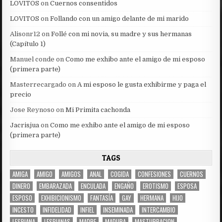
LOVITOS
on
Cuernos consentidos
LOVITOS
on
Follando con un amigo delante de mi marido
Alisonr12
on
Follé con mi novia, su madre y sus hermanas
(Capítulo 1)
Manuel conde
on
Como me exhibo ante el amigo de mi esposo
(primera parte)
Masterrecargado
on
A mi esposo le gusta exhibirme y paga el
precio
Jose Reynoso
on
Mi Primita cachonda
Jacrisjua
on
Como me exhibo ante el amigo de mi esposo
(primera parte)
TAGS
AMIGA
AMIGO
AMIGOS
ANAL
COGIDA
CONFESIONES
CUERNOS
DINERO
EMBARAZADA
ENCULADA
ENGAÑO
EROTISMO
ESPOSA
ESPOSO
EXHIBICIONISMO
FANTASÍA
GAY
HERMANA
HIJO
INCESTO
INFIDELIDAD
INFIEL
INSEMINADA
INTERCAMBIO
LESBIANA
LESBIANAS
MADRE
MADURA
MASTURBACION