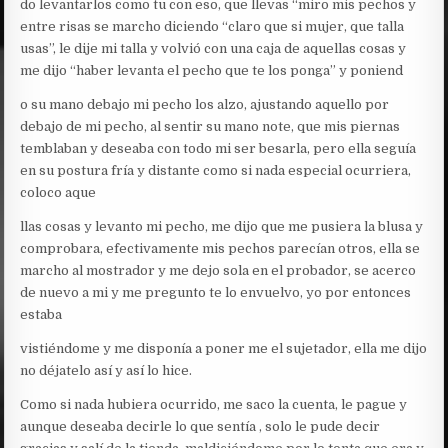
do levantarlos como tu con eso, que llevas “miro mis pechos y
entre risas se marcho diciendo “claro que si mujer, que talla
usas”, le dije mi talla y volvió con una caja de aquellas cosas y
me dijo “haber levanta el pecho que te los ponga” y poniend
o su mano debajo mi pecho los alzo, ajustando aquello por
debajo de mi pecho, al sentir su mano note, que mis piernas
temblaban y deseaba con todo mi ser besarla, pero ella seguía
en su postura fría y distante como si nada especial ocurriera,
coloco aque
llas cosas y levanto mi pecho, me dijo que me pusiera la blusa y
comprobara, efectivamente mis pechos parecían otros, ella se
marcho al mostrador y me dejo sola en el probador, se acerco
de nuevo a mi y me pregunto te lo envuelvo, yo por entonces
estaba
vistiéndome y me disponía a poner me el sujetador, ella me dijo
no déjatelo así y así lo hice.
Como si nada hubiera ocurrido, me saco la cuenta, le pague y
aunque deseaba decirle lo que sentía , solo le pude decir