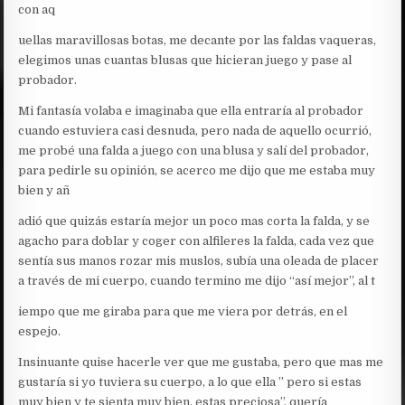
con aq
uellas maravillosas botas, me decante por las faldas vaqueras,
elegimos unas cuantas blusas que hicieran juego y pase al
probador.
Mi fantasía volaba e imaginaba que ella entraría al probador
cuando estuviera casi desnuda, pero nada de aquello ocurrió,
me probé una falda a juego con una blusa y salí del probador,
para pedirle su opinión, se acerco me dijo que me estaba muy
bien y añ
adió que quizás estaría mejor un poco mas corta la falda, y se
agacho para doblar y coger con alfileres la falda, cada vez que
sentía sus manos rozar mis muslos, subía una oleada de placer
a través de mi cuerpo, cuando termino me dijo “así mejor”, al t
iempo que me giraba para que me viera por detrás, en el
espejo.
Insinuante quise hacerle ver que me gustaba, pero que mas me
gustaría si yo tuviera su cuerpo, a lo que ella ” pero si estas
muy bien y te sienta muy bien, estas preciosa”, quería