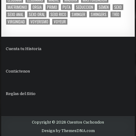
MATRIMONIO
ORGIA
PRIMO
PUTA
SEDUCCION
SEMEN
SEXO
SEXO ANAL
SEXO ORAL
SEXO RICO
SWINGER
SWINGERS
TRÍO
VIRGINIDAD
VOYERISMO
VOYEUR
Cuenta tu Historia
Contáctenos
Reglas del Sitio
Copyright © 2026 Cuentos Cachondos
Design by ThemesDNA.com