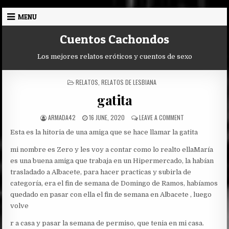
Skip
MENU
to
content
Cuentos Cachondos
Los mejores relatos eróticos y cuentos de sexo
POSTED
RELATOS
,
RELATOS DE LESBIANA
IN
gatita
AUTHOR:
PUBLISHED
ON
ARMADA42
16 JUNE, 2020
LEAVE A COMMENT
DATE:
GATITA
Esta es la hitoria de una amiga que se hace llamar la gatita
mi nombre es Zero y les voy a contar como lo realto ella
María
es una buena amiga que trabaja en un Hipermercado, la habían
trasladado a Albacete, para hacer practicas y subirla de
categoría, era el fin de semana de Domingo de Ramos, habíamos
quedado en pasar con ella el fin de semana en Albacete , luego
volve
r a casa y pasar la semana de permiso, que tenia en mi casa.