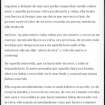
raguitas y delante de mis ojos podía comprobar medio culete
suyo y aquella preciosa vulva gordezuela y rubia, ella tiraba
con fuerza al tiempo que me decía que moviera el pie, de
pronto sentí el calor de su sexo rozando mi pierna, mientras
ella tiraba de
mi bota , un placentero calor subía por mi vientre y recorría mi
cuerpo, mi mirada fija en su vulva, era preciosa, de pronto todo
termino por desgracia para mi aquella bota salió al fin,
entonces ella me dijo “ahora la otra” y volví de nuevo a
contemp
lar aquella maravilla, que ya hacia latir mi sexo, y salió la
segunda bota. Si antes pensaba que aquella chica era bonita,
ahora se había convertido en lo mas lindo y sensual que jamas
había conocido.
Ella seguía atendiéndome como si nada hubiera ocurrido, yo de
reojo la miraba y recorría su cuerpo, de ves en cuando cerraba
mis ojos y recordaba lo que hacia minutos había devorado con
la vista, ella seguía aconsejándome ropa que hiciera conjunto