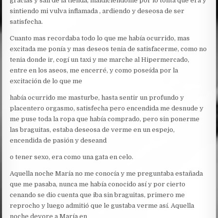
gracias y salí de la tienda, maldiciéndome por lo tonta que era y
sintiendo mi vulva inflamada , ardiendo y deseosa de ser
satisfecha.
Cuanto mas recordaba todo lo que me había ocurrido, mas
excitada me ponía y mas deseos tenia de satisfacerme, como no
tenia donde ir, cogí un taxi y me marche al Hipermercado,
entre en los aseos, me encerré, y como poseída por la
excitación de lo que me
había ocurrido me masturbe, hasta sentir un profundo y
placentero orgasmo, satisfecha pero encendida me desnude y
me puse toda la ropa que había comprado, pero sin ponerme
las braguitas, estaba deseosa de verme en un espejo,
encendida de pasión y deseand
o tener sexo, era como una gata en celo.
Aquella noche María no me conocía y me preguntaba estañada
que me pasaba, nunca me había conocido así y por cierto
cenando se dio cuenta que iba sin braguitas, primero me
reprocho y luego admitió que le gustaba verme así. Aquella
noche devore a María en