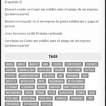
(Capítulo 1)
Manuel conde
on
Como me exhibo ante el amigo de mi esposo
(primera parte)
Masterrecargado
on
A mi esposo le gusta exhibirme y paga el
precio
Jose Reynoso
on
Mi Primita cachonda
Jacrisjua
on
Como me exhibo ante el amigo de mi esposo
(primera parte)
TAGS
AMIGA
AMIGO
AMIGOS
ANAL
COGIDA
CONFESIONES
CUERNOS
DINERO
EMBARAZADA
ENCULADA
ENGAÑO
EROTISMO
ESPOSA
ESPOSO
EXHIBICIONISMO
FANTASÍA
GAY
HERMANA
HIJO
INCESTO
INFIDELIDAD
INFIEL
INSEMINADA
INTERCAMBIO
LESBIANA
LESBIANAS
MADRE
MADURA
MASTURBACION
MATRIMONIO
ORGIA
PRIMO
PUTA
SEDUCCION
SEMEN
SEXO
SEXO ANAL
SEXO ORAL
SEXO RICO
SWINGER
SWINGERS
TRÍO
VIRGINIDAD
VOYERISMO
VOYEUR