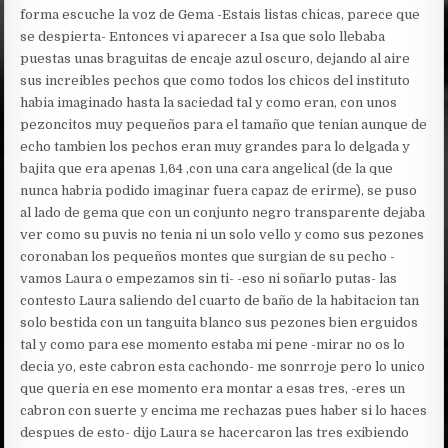
forma escuche la voz de Gema -Estais listas chicas, parece que
se despierta- Entonces vi aparecer a Isa que solo llebaba
puestas unas braguitas de encaje azul oscuro, dejando al aire
sus increibles pechos que como todos los chicos del instituto
habia imaginado hasta la saciedad tal y como eran, con unos
pezoncitos muy pequeños para el tamaño que tenian aunque de
echo tambien los pechos eran muy grandes para lo delgada y
bajita que era apenas 1,64 ,con una cara angelical (de la que
nunca habria podido imaginar fuera capaz de erirme), se puso
al lado de gema que con un conjunto negro transparente dejaba
ver como su puvis no tenia ni un solo vello y como sus pezones
coronaban los pequeños montes que surgian de su pecho -
vamos Laura o empezamos sin ti- -eso ni soñarlo putas- las
contesto Laura saliendo del cuarto de baño de la habitacion tan
solo bestida con un tanguita blanco sus pezones bien erguidos
tal y como para ese momento estaba mi pene -mirar no os lo
decia yo, este cabron esta cachondo- me sonrroje pero lo unico
que queria en ese momento era montar a esas tres, -eres un
cabron con suerte y encima me rechazas pues haber si lo haces
despues de esto- dijo Laura se hacercaron las tres exibiendo