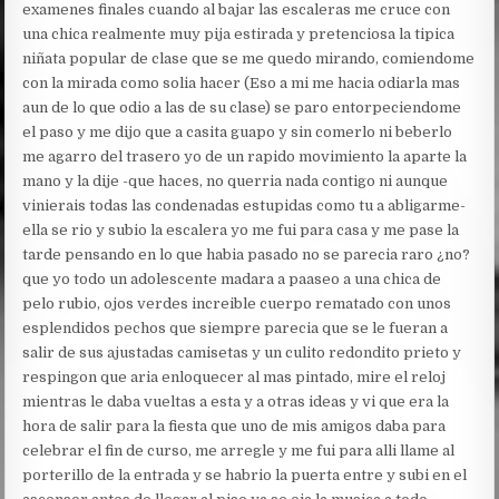
examenes finales cuando al bajar las escaleras me cruce con
una chica realmente muy pija estirada y pretenciosa la tipica
niñata popular de clase que se me quedo mirando, comiendome
con la mirada como solia hacer (Eso a mi me hacia odiarla mas
aun de lo que odio a las de su clase) se paro entorpeciendome
el paso y me dijo que a casita guapo y sin comerlo ni beberlo
me agarro del trasero yo de un rapido movimiento la aparte la
mano y la dije -que haces, no querria nada contigo ni aunque
vinierais todas las condenadas estupidas como tu a abligarme-
ella se rio y subio la escalera yo me fui para casa y me pase la
tarde pensando en lo que habia pasado no se parecia raro ¿no?
que yo todo un adolescente madara a paaseo a una chica de
pelo rubio, ojos verdes increible cuerpo rematado con unos
esplendidos pechos que siempre parecia que se le fueran a
salir de sus ajustadas camisetas y un culito redondito prieto y
respingon que aria enloquecer al mas pintado, mire el reloj
mientras le daba vueltas a esta y a otras ideas y vi que era la
hora de salir para la fiesta que uno de mis amigos daba para
celebrar el fin de curso, me arregle y me fui para alli llame al
porterillo de la entrada y se habrio la puerta entre y subi en el