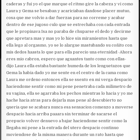
caderas y fui yo el que marque el ritmo gire la cabeza y vi como
Laura y Gema se besaban y acariciaban dandose placer mutuo,
cosa que me volvio a dar fuerzas para no correme y acabar
dentro de ese jugoso culo que se estrechaba con cada entrada
que le propinava Isa no paraba de chuparse el dedo y decirme
que apretara mas y mas yo lo hice sin miramientos hasta que
ella lego al orgasmo, yo se lo alargue mastubando su coñito con
mis dedos haasta lo que para ella parecio una eternidad -Ahora
eres mio cabron, espero que aguantes tanto como con ellas-
dijo Laura ella estaba bastante humeda de los lenguetazos que
Gema la habia dado yo me sente en el centro de la cama como
Laura me ordeno entonces ella se ssento en mi verga despacio
haciendome sentir como mi pene penetraba cada milimetro de
su vagina, ella se agarraba los pechos mientras lo hacia y yo me
hache hacia atras para dejarla mas pene al descubierto no
queria que se acabara nunca esa sensacion comenzo a moverse
despacio hacia arriba paaara sin terminar de sacarse el
prepucio volver denuevo a bajar haciendome sentir como la
llegaba mi pene a la entrada del utero despacio continuo
moviendose de la misma manera durante un rato hasta que