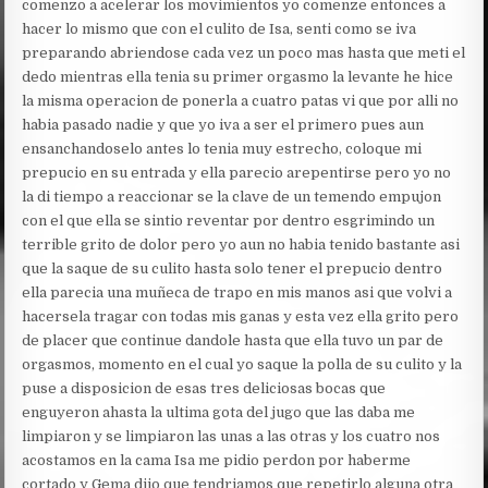
comenzo a acelerar los movimientos yo comenze entonces a
hacer lo mismo que con el culito de Isa, senti como se iva
preparando abriendose cada vez un poco mas hasta que meti el
dedo mientras ella tenia su primer orgasmo la levante he hice
la misma operacion de ponerla a cuatro patas vi que por alli no
habia pasado nadie y que yo iva a ser el primero pues aun
ensanchandoselo antes lo tenia muy estrecho, coloque mi
prepucio en su entrada y ella parecio arepentirse pero yo no
la di tiempo a reaccionar se la clave de un temendo empujon
con el que ella se sintio reventar por dentro esgrimindo un
terrible grito de dolor pero yo aun no habia tenido bastante asi
que la saque de su culito hasta solo tener el prepucio dentro
ella parecia una muñeca de trapo en mis manos asi que volvi a
hacersela tragar con todas mis ganas y esta vez ella grito pero
de placer que continue dandole hasta que ella tuvo un par de
orgasmos, momento en el cual yo saque la polla de su culito y la
puse a disposicion de esas tres deliciosas bocas que
enguyeron ahasta la ultima gota del jugo que las daba me
limpiaron y se limpiaron las unas a las otras y los cuatro nos
acostamos en la cama Isa me pidio perdon por haberme
cortado y Gema dijo que tendriamos que repetirlo alguna otra