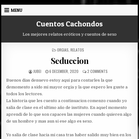
Skip
MENU
to
content
Cuentos Cachondos
Los mejores relatos eróticos y cuentos de sexo
POSTED
ORGIAS
,
RELATOS
IN
Seduccion
AUTHOR:
PUBLISHED
ON
JUBEI
6 DECEMBER, 2020
2 COMMENTS
DATE:
SEDUCCION
Buenos dias denuevo estoy aqui para contarles la que
demomento a sido mi mayor orgia y la que espero les guste a
todos los lectores.
La historia que les cuento a continuacion comenzo cuando yo
salia de clase en el ultimo año de instituto. En aquel momento
aprendi de lo que son capaces las mujeres cuando quieren algo
de un hombre y mas aun si ese algo es sexo.
Yo salia de clase hacia mi casa tras haber salido muy bien en los