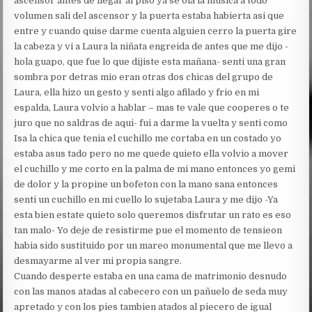
ascensor antes de llegar al piso ya se oia la musica a todo
volumen sali del ascensor y la puerta estaba habierta asi que
entre y cuando quise darme cuenta alguien cerro la puerta gire
la cabeza y vi a Laura la niñata engreida de antes que me dijo -
hola guapo, que fue lo que dijiste esta mañana- senti una gran
sombra por detras mio eran otras dos chicas del grupo de
Laura, ella hizo un gesto y senti algo afilado y frio en mi
espalda, Laura volvio a hablar – mas te vale que cooperes o te
juro que no saldras de aqui- fui a darme la vuelta y senti como
Isa la chica que tenia el cuchillo me cortaba en un costado yo
estaba asus tado pero no me quede quieto ella volvio a mover
el cuchillo y me corto en la palma de mi mano entonces yo gemi
de dolor y la propine un bofeton con la mano sana entonces
senti un cuchillo en mi cuello lo sujetaba Laura y me dijo -Ya
esta bien estate quieto solo queremos disfrutar un rato es eso
tan malo- Yo deje de resistirme pue el momento de tensieon
habia sido sustituido por un mareo monumental que me llevo a
desmayarme al ver mi propia sangre.
Cuando desperte estaba en una cama de matrimonio desnudo
con las manos atadas al cabecero con un pañuelo de seda muy
apretado y con los pies tambien atados al piecero de igual