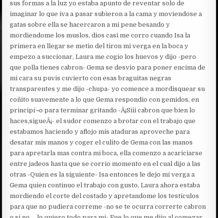
sus formas a la luz yo estaba apunto de reventar solo de
imaginar lo que iva a pasar subieron a la cama y moviendose a
gatas sobre ella se hacercaron a mi pene besando y
mordiendome los muslos, dios casi me corro cuando Isa la
primera en llegar se metio del tiron mi verga en la boca y
empezo a succionar, Laura me cogio los huevos y dijo -pero
que polla tienes cabron- Gema se desvio para poner encima de
mi cara su puvis cuvierto con esas braguitas negras
transparentes y me dijo -chupa- yo comence a mordisquear su
coñito suavemente a lo que Gema respondio con gemidos, en
principí¬o para terminar gritando -Â¡Siii cabron que bien lo
haces,sigueÂ¡- el sudor comenzo a brotar con el trabajo que
estabamos haciendo y aflojo mis ataduras aproveche para
desatar mis manos y coger el culito de Gema con las manos
para apretarla mas contra mi boca, ella comenzo a acariciarse
entre jadeos hasta que se corrio momento en el cual dijo a las
otras -Quien es la siguiente- Isa entonces le dejo mi verga a
Gema quien continuo el trabajo con gusto, Laura ahora estaba
mordiendo el corte del costado y apretandome los testiculos
para que no pudiera correme -no se te ocurra correrte cabron
o si no…, lo quiero todo para mi- Fue lo que me dijo al comezar