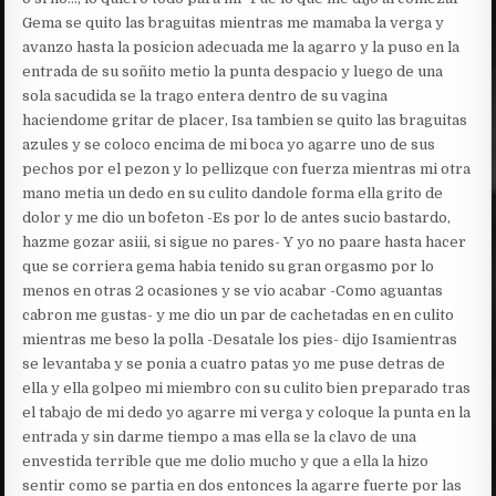
Gema se quito las braguitas mientras me mamaba la verga y
avanzo hasta la posicion adecuada me la agarro y la puso en la
entrada de su soñito metio la punta despacio y luego de una
sola sacudida se la trago entera dentro de su vagina
haciendome gritar de placer, Isa tambien se quito las braguitas
azules y se coloco encima de mi boca yo agarre uno de sus
pechos por el pezon y lo pellizque con fuerza mientras mi otra
mano metia un dedo en su culito dandole forma ella grito de
dolor y me dio un bofeton -Es por lo de antes sucio bastardo,
hazme gozar asiii, si sigue no pares- Y yo no paare hasta hacer
que se corriera gema habia tenido su gran orgasmo por lo
menos en otras 2 ocasiones y se vio acabar -Como aguantas
cabron me gustas- y me dio un par de cachetadas en en culito
mientras me beso la polla -Desatale los pies- dijo Isamientras
se levantaba y se ponia a cuatro patas yo me puse detras de
ella y ella golpeo mi miembro con su culito bien preparado tras
el tabajo de mi dedo yo agarre mi verga y coloque la punta en la
entrada y sin darme tiempo a mas ella se la clavo de una
envestida terrible que me dolio mucho y que a ella la hizo
sentir como se partia en dos entonces la agarre fuerte por las