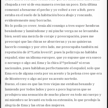
chupada a ver si de esa manera crecían un poco. Esta última
comenzó a besarme el pecho y yo volteé a ver a Bob, pero
estaba en el suelo de la habitación boca abajo y roncando,
evidentemente muy borracho.
No lo podía yo creer, tenía ahí conmigo a tres super hembras
besándome y lamiéndome y mi pinche verga no se levantaba
bien; sentí una mezcla de coraje y preocupación, pues me
preocupó que las chicas se aburrieran y ya no quisieran
hacerlo conmigo y por otro lado, me preocupaba también mi
reputación de â??Latin loverâ?, pues la pelirroja no hablaba
español, sino un idioma europeo, que yo supuse que era sueco
o noruego o algo así; Ema y la chica â??pelonaâ? si eran
nacionales, pues hablaban perfectamente el español, solo que
Ema era de alguna costa por su acento y la pelona creo que era
de Monterrey o algo así por su acento norteño.
Bueno, el caso es que las tres viejas me estaban besando y
lamiendo por todos lados y poco a poco lograron que se
produjera una sensación de mucho placer en todo mi cuerpo y
mi miembro se levantó en toda su extensión, lo que produjo la
alegría de Ema y las otras dos mujeres.