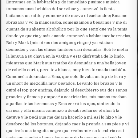
Entramos en la habitación y de inmediato pusimos música,
tomamos unas bebidas del servibar y comenzó la fiesta,
bailamos un ratito y comenzó de nuevo el cachondeo; Ema me
abrazaba y yo la manoseaba, comenzamos a besarnos y me di
cuenta de su aliento alcohólico por lo que sentí que ya la tenía
donde yo quería y más cuando comenzó a hablar incoherencias,
Bob y Mark (mis otros dos amigos gringos) ya estaban
desnudos y con las chicas también casi desnudas; Bob le metía
la lengua a su chava en la vagina y esta disfrutaba de lo lindo,
mientras que Mark aun trataba de desnudar a una bella joven
de cabello corto, pero tez blanca, muy bien formada también.
Comencé a desnudar a Ema, que solo llevaba un top de licra y
un short de mezclilla muy pegados. Levantó los brazos y le
quité el top por encima, dejando al descubierto sus dos senos
grandes y firmes y empecé a acariciarlos, mis manos tocaban
aquellas tetas hermosas y Ema cerró los ojos, sintiendo la
caricia y ella misma comenzó a desabrocharse el short; la
detuve y le pedí que me dejara hacerlo a mí. Así lo hizo y le
desabroché los botones, dejando caer la prenda a sus pies y vi
que traía una tanguita negra que realmente no le cubría casi
nada; me agaché a besar los senos de la morenaza y bajé la