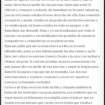
mano derecha en medio de sus piernas, hasta que sentí el
clítoris y comencé a sobarlo, de inmediato se levantó; mientras,
con mi otra mano sobaba el seno derecho de ella; Ema comenzó
a suspirar y gemir, estaba en un grado de excitación enorme y
yo estaba igual, mi tranca estaba en todo su apogeo, y de
inmediato me desnudé. Ema y yo nos besábamos por todo el
cuerpo con pasión y escuchábamos los gemidos de nuestros
compañeros y compañeras ya en plena acción.
Ema me pidió que me acostara boca arriba en el suelo
alfombrado, pues ya nos habían ganado las dos camas y así lo
hice; me colocó su enorme trasero frente a la cara y se inclinó a
chupar mi pene, lo cual me produjo un gozo sensacional; con
mis manos abrí en medio de sus piernas y saqué la lengua para
lamerle la papaya roja que me presentaba. Los dos nos
estremecimos y el placer comenzó a recorrer nuestros
cuerpos ya bastante excitados.
La boca de Ema recorría todo mi falo y chupaba también la
bolsa de los testículos con gran maestría, era evidente que su
experiencia en felaciones era amplia, pues el placer que yo
sentía era tan intenso que varias veces sentía que estaba a