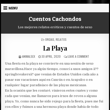
Skip
MENU
to
content
Cuentos Cachondos
Los mejores relatos eróticos y cuentos de sexo
POSTED
ORGIAS
,
RELATOS
IN
La Playa
AUTHOR:
PUBLISHED
ON
ANIMALSEX
30 APRIL, 2020
LEAVE A COMMENT
DATE:
LA
Una fiesta en la playa se convierte en una sesión de sexo
PLAYA
maravillosa.
Hace ya algún tiempo, conocí a unos amigos â??
springbreakersâ? que venían de Estados Unidos cada año a
pasar sus vacaciones aquí en Cancún o en Acapulco o en
cualquier lugar paradisíaco de las playas mexicanas.
En la ocasión que les contaré, vinieron estos cuates y como
cada que venían, me llamaron para irnos de reven a alguna
playa. Yo, como nunca he sido rejego para la fiesta, pues me fui
con ellos y fuimos a una hermosa playa donde había de todo: