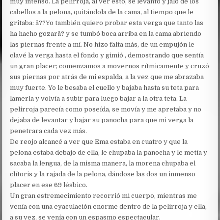
muy intenso. La pelirroja, al ver esto, se levantó y jaló de los
cabellos a la pelona, quitándola de la cama, al tiempo que le
gritaba: â??Yo también quiero probar esta verga que tanto las
ha hacho gozarâ? y se tumbó boca arriba en la cama abriendo
las piernas frente a mí. No hizo falta más, de un empujón le
clavé la verga hasta el fondo y gimió , demostrando que sentía
un gran placer; comenzamos a movernos rítmicamente y cruzó
sus piernas por atrás de mi espalda, a la vez que me abrazaba
muy fuerte. Yo le besaba el cuello y bajaba hasta su teta para
lamerla y volvía a subir para luego bajar a la otra teta. La
pelirroja parecía como poseída, se movía y me apretaba y no
dejaba de levantar y bajar su panocha para que mi verga la
penetrara cada vez más.
De reojo alcancé a ver que Ema estaba en cuatro y que la
pelona estaba debajo de ella, le chupaba la panocha y le metía y
sacaba la lengua, de la misma manera, la morena chupaba el
clítoris y la rajada de la pelona, dándose las dos un inmenso
placer en ese 69 lésbico.
Un gran estremecimiento recorrió mi cuerpo, mientras me
venía con una eyaculación enorme dentro de la pelirroja y ella,
a su vez, se venía con un espasmo espectacular.