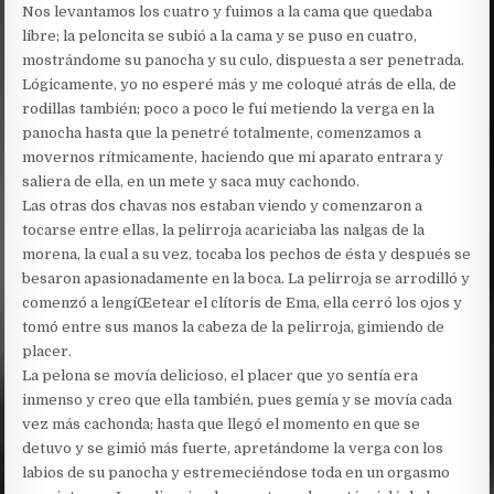
Nos levantamos los cuatro y fuimos a la cama que quedaba
libre; la peloncita se subió a la cama y se puso en cuatro,
mostrándome su panocha y su culo, dispuesta a ser penetrada.
Lógicamente, yo no esperé más y me coloqué atrás de ella, de
rodillas también; poco a poco le fui metiendo la verga en la
panocha hasta que la penetré totalmente, comenzamos a
movernos rítmicamente, haciendo que mi aparato entrara y
saliera de ella, en un mete y saca muy cachondo.
Las otras dos chavas nos estaban viendo y comenzaron a
tocarse entre ellas, la pelirroja acariciaba las nalgas de la
morena, la cual a su vez, tocaba los pechos de ésta y después se
besaron apasionadamente en la boca. La pelirroja se arrodilló y
comenzó a lengíŒetear el clítoris de Ema, ella cerró los ojos y
tomó entre sus manos la cabeza de la pelirroja, gimiendo de
placer.
La pelona se movía delicioso, el placer que yo sentía era
inmenso y creo que ella también, pues gemía y se movía cada
vez más cachonda; hasta que llegó el momento en que se
detuvo y se gimió más fuerte, apretándome la verga con los
labios de su panocha y estremeciéndose toda en un orgasmo