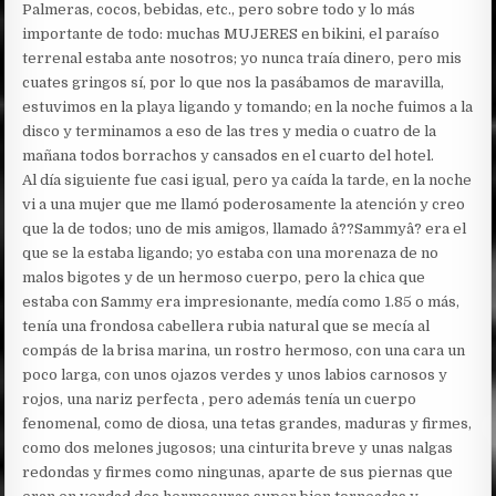
Palmeras, cocos, bebidas, etc., pero sobre todo y lo más
importante de todo: muchas MUJERES en bikini, el paraíso
terrenal estaba ante nosotros; yo nunca traía dinero, pero mis
cuates gringos sí, por lo que nos la pasábamos de maravilla,
estuvimos en la playa ligando y tomando; en la noche fuimos a la
disco y terminamos a eso de las tres y media o cuatro de la
mañana todos borrachos y cansados en el cuarto del hotel.
Al día siguiente fue casi igual, pero ya caída la tarde, en la noche
vi a una mujer que me llamó poderosamente la atención y creo
que la de todos; uno de mis amigos, llamado â??Sammyâ? era el
que se la estaba ligando; yo estaba con una morenaza de no
malos bigotes y de un hermoso cuerpo, pero la chica que
estaba con Sammy era impresionante, medía como 1.85 o más,
tenía una frondosa cabellera rubia natural que se mecía al
compás de la brisa marina, un rostro hermoso, con una cara un
poco larga, con unos ojazos verdes y unos labios carnosos y
rojos, una nariz perfecta , pero además tenía un cuerpo
fenomenal, como de diosa, una tetas grandes, maduras y firmes,
como dos melones jugosos; una cinturita breve y unas nalgas
redondas y firmes como ningunas, aparte de sus piernas que