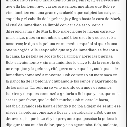
Al poco rato se vino Mark dentro de la pelirroja y era evidente
que ella también tuvo varios orgasmos, mientras que Bob se
vino también con una gran eyaculación que salpicó las nalgas, la
espalda y el cabello de la pelirroja y llegó hasta la cara de Mark,
el cual de inmediato se limpió con cara de asco. Pero a
diferencia mía y de Mark, Bob parecía que le habían cargado
pila o algo, pues su miembro siguió bien erecto y se acercó a
nosotros; le dijo a la pelona en su medio español si quería una
buena cogida, ella respondió que sí y de inmediato se fueron a
la cama. La pelona se acostó boca arriba y abrió las piernas;
Bob, salvajemente y sin miramientos le clavó toda la vergota de
un empujón y la pelona gritó, pero se ve que le gustó, pues de
inmediato comenzó a moverse; Bob comenzó su mete saca en
la panocha de la pelona y chupándole los senos y agarrándola
de las nalgas. La pelona se vino pronto con unos espasmos
fuertes y después comenzó a gritarla a Bob que ya no, que se la
sacara por favor, que le dolía mucho; Bob ni caso le hacía,
estaba clavándosela hasta el fondo y no iba a dejar de sentir ese
placer, la pelona comenzó a llorar y a suplicarle a Bob que se
detuviera; lo que hizo él y le pregunto que pasaba; la pelona le
dijo que tenía mucho dolor, que ya no aguantaba. Bob, molesto,