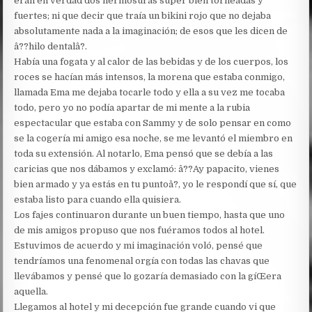
eran en verdad dos hermosuras super bien torneadas y
fuertes; ni que decir que traía un bikini rojo que no dejaba
absolutamente nada a la imaginación; de esos que les dicen de
â??hilo dentalâ?.
Había una fogata y al calor de las bebidas y de los cuerpos, los
roces se hacían más intensos, la morena que estaba conmigo,
llamada Ema me dejaba tocarle todo y ella a su vez me tocaba
todo, pero yo no podía apartar de mi mente a la rubia
espectacular que estaba con Sammy y de solo pensar en como
se la cogería mi amigo esa noche, se me levantó el miembro en
toda su extensión. Al notarlo, Ema pensó que se debía a las
caricias que nos dábamos y exclamó: â??Ay papacito, vienes
bien armado y ya estás en tu puntoâ?, yo le respondí que sí, que
estaba listo para cuando ella quisiera.
Los fajes continuaron durante un buen tiempo, hasta que uno
de mis amigos propuso que nos fuéramos todos al hotel.
Estuvimos de acuerdo y mi imaginación voló, pensé que
tendríamos una fenomenal orgía con todas las chavas que
llevábamos y pensé que lo gozaría demasiado con la gíŒera
aquella.
Llegamos al hotel y mi decepción fue grande cuando vi que