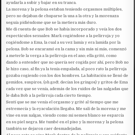
ayudarla a subir y bajar en su tranca.
La morena y la pelona estaban teniendo orgasmos múltiples,
pero no dejaban de chuparse la una a la otra y la morenaza
seguía pidiéndome que se la metiera más duro.
Me di cuenta de que Bob se había incorporado y veía los dos
espectáculos sexuales: Mark cogiéndose a la pelirroja y yo
cogiéndome a Ema, la cual a su vez lamía y era lamida por la
pelona. Bob se encaramó en la cama y sin más ni más, comenzó
a meterle la verga a la pelirroja en el ano; ella gritó, como
dando a entender que no quería ser cogida por ahí, pero Bob no
le hizo caso, al fin ya la tenía empalada, al poco rato la pelirroja
gozaba cogiendo con los dos hombres. La habitación se llenó de
gemidos, suspiros, (oh god!, decían los gringos) y gritos de Ema
cada vez que se venía, además de los ruidos de las nalgadas que
le daba Bob a la pelirroja cada cierto tiempo.
Sentí que se me venía el orgasmo y grité al tiempo que me
estremecía y la eyaculación llegaba. Me salí de la morena y me
vine en sus nalgas, viendo como mi semen blanco se esparcía
en su piel negra. Me tumbé en el piso y la morena y la pelona
también se dejaron caer desmadejadas.