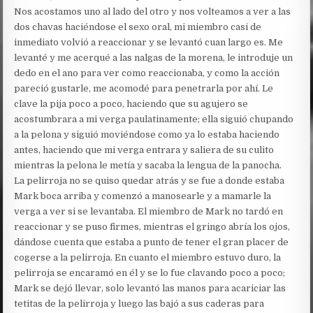
Nos acostamos uno al lado del otro y nos volteamos a ver a las
dos chavas haciéndose el sexo oral, mi miembro casi de
inmediato volvió a reaccionar y se levantó cuan largo es. Me
levanté y me acerqué a las nalgas de la morena, le introduje un
dedo en el ano para ver como reaccionaba, y como la acción
pareció gustarle, me acomodé para penetrarla por ahí. Le
clave la pija poco a poco, haciendo que su agujero se
acostumbrara a mi verga paulatinamente; ella siguió chupando
a la pelona y siguió moviéndose como ya lo estaba haciendo
antes, haciendo que mi verga entrara y saliera de su culito
mientras la pelona le metía y sacaba la lengua de la panocha.
La pelirroja no se quiso quedar atrás y se fue a donde estaba
Mark boca arriba y comenzó a manosearle y a mamarle la
verga a ver si se levantaba. El miembro de Mark no tardó en
reaccionar y se puso firmes, mientras el gringo abría los ojos,
dándose cuenta que estaba a punto de tener el gran placer de
cogerse a la pelirroja. En cuanto el miembro estuvo duro, la
pelirroja se encaramó en él y se lo fue clavando poco a poco;
Mark se dejó llevar, solo levantó las manos para acariciar las
tetitas de la pelirroja y luego las bajó a sus caderas para