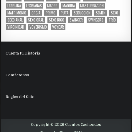
LESBIANA
LESBIANAS
MADRE
MADURA
MASTURBACION
MATRIMONIO
ORGIA
PRIMO
PUTA
SEDUCCION
SEMEN
SEXO
SEXO ANAL
SEXO ORAL
SEXO RICO
SWINGER
SWINGERS
TRÍO
VIRGINIDAD
VOYERISMO
VOYEUR
Cuenta tu Historia
Contáctenos
Reglas del Sitio
Copyright © 2026 Cuentos Cachondos