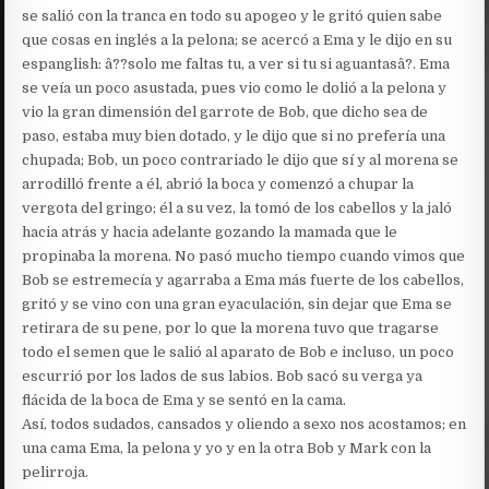
se salió con la tranca en todo su apogeo y le gritó quien sabe
que cosas en inglés a la pelona; se acercó a Ema y le dijo en su
espanglish: â??solo me faltas tu, a ver si tu si aguantasâ?. Ema
se veía un poco asustada, pues vio como le dolió a la pelona y
vio la gran dimensión del garrote de Bob, que dicho sea de
paso, estaba muy bien dotado, y le dijo que si no prefería una
chupada; Bob, un poco contrariado le dijo que sí y al morena se
arrodilló frente a él, abrió la boca y comenzó a chupar la
vergota del gringo; él a su vez, la tomó de los cabellos y la jaló
hacia atrás y hacia adelante gozando la mamada que le
propinaba la morena. No pasó mucho tiempo cuando vimos que
Bob se estremecía y agarraba a Ema más fuerte de los cabellos,
gritó y se vino con una gran eyaculación, sin dejar que Ema se
retirara de su pene, por lo que la morena tuvo que tragarse
todo el semen que le salió al aparato de Bob e incluso, un poco
escurrió por los lados de sus labios. Bob sacó su verga ya
flácida de la boca de Ema y se sentó en la cama.
Así, todos sudados, cansados y oliendo a sexo nos acostamos; en
una cama Ema, la pelona y yo y en la otra Bob y Mark con la
pelirroja.