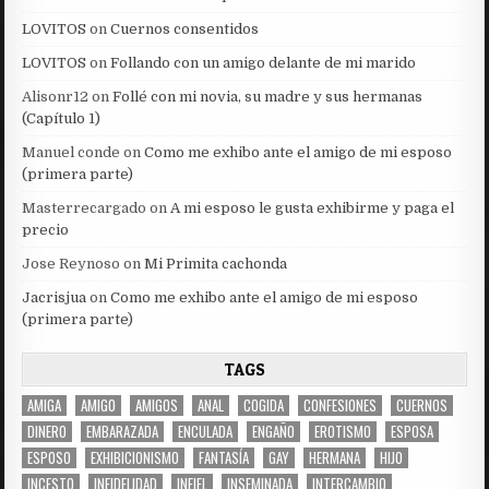
LOVITOS
on
Cuernos consentidos
LOVITOS
on
Follando con un amigo delante de mi marido
Alisonr12
on
Follé con mi novia, su madre y sus hermanas
(Capítulo 1)
Manuel conde
on
Como me exhibo ante el amigo de mi esposo
(primera parte)
Masterrecargado
on
A mi esposo le gusta exhibirme y paga el
precio
Jose Reynoso
on
Mi Primita cachonda
Jacrisjua
on
Como me exhibo ante el amigo de mi esposo
(primera parte)
TAGS
AMIGA
AMIGO
AMIGOS
ANAL
COGIDA
CONFESIONES
CUERNOS
DINERO
EMBARAZADA
ENCULADA
ENGAÑO
EROTISMO
ESPOSA
ESPOSO
EXHIBICIONISMO
FANTASÍA
GAY
HERMANA
HIJO
INCESTO
INFIDELIDAD
INFIEL
INSEMINADA
INTERCAMBIO