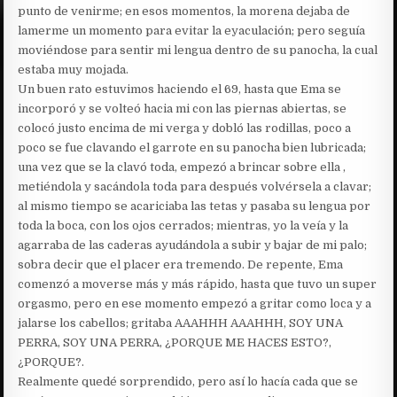
punto de venirme; en esos momentos, la morena dejaba de
lamerme un momento para evitar la eyaculación; pero seguía
moviéndose para sentir mi lengua dentro de su panocha, la cual
estaba muy mojada.
Un buen rato estuvimos haciendo el 69, hasta que Ema se
incorporó y se volteó hacia mi con las piernas abiertas, se
colocó justo encima de mi verga y dobló las rodillas, poco a
poco se fue clavando el garrote en su panocha bien lubricada;
una vez que se la clavó toda, empezó a brincar sobre ella ,
metiéndola y sacándola toda para después volvérsela a clavar;
al mismo tiempo se acariciaba las tetas y pasaba su lengua por
toda la boca, con los ojos cerrados; mientras, yo la veía y la
agarraba de las caderas ayudándola a subir y bajar de mi palo;
sobra decir que el placer era tremendo. De repente, Ema
comenzó a moverse más y más rápido, hasta que tuvo un super
orgasmo, pero en ese momento empezó a gritar como loca y a
jalarse los cabellos; gritaba AAAHHH AAAHHH, SOY UNA
PERRA, SOY UNA PERRA, ¿PORQUE ME HACES ESTO?,
¿PORQUE?.
Realmente quedé sorprendido, pero así lo hacía cada que se