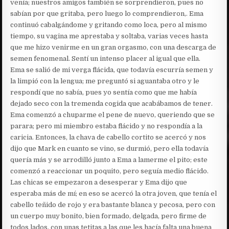
venía; nuestros amigos también se sorprendieron, pues no
sabían por que gritaba, pero luego lo comprendieron,. Ema
continuó cabalgándome y gritando como loca, pero al mismo
tiempo, su vagina me aprestaba y soltaba, varias veces hasta
que me hizo venirme en un gran orgasmo, con una descarga de
semen fenomenal. Sentí un intenso placer al igual que ella.
Ema se salió de mi verga flácida, que todavía escurría semen y
la limpió con la lengua; me preguntó si aguantaba otro y le
respondí que no sabía, pues yo sentía como que me había
dejado seco con la tremenda cogida que acabábamos de tener.
Ema comenzó a chuparme el pene de nuevo, queriendo que se
parara; pero mi miembro estaba flácido y no respondía a la
caricia. Entonces, la chava de cabello cortito se acercó y nos
dijo que Mark en cuanto se vino, se durmió, pero ella todavía
quería más y se arrodilló junto a Ema a lamerme el pito; este
comenzó a reaccionar un poquito, pero seguía medio flácido.
Las chicas se empezaron a desesperar y Ema dijo que
esperaba más de mí; en eso se acercó la otra joven, que tenía el
cabello teñido de rojo y era bastante blanca y pecosa, pero con
un cuerpo muy bonito, bien formado, delgada, pero firme de
todos lados, con unas tetitas a las que les hacía falta una buena