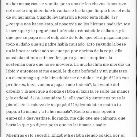
su hermana; casi se vomita, pero uno de los chavos la sostuvo
del cuello impidiéndole levantarse hasta que limpió bien el culo
de su hermana. Cuando levantaron a Rocío esta chilló: â??
¿Porqué nos hacen esto, si nosotros no les hicimos nada?â?. Me
le acerqué y le pegué una bofetada ordenándole callarse, y le
dije que su papá era el culpable de todo, que ellas pagarían por
todo el daño que su padre había causado; acto seguido la besé
en la boca acariciando su cuerpo por encima de la ropa, ella
asustada intentó retroceder, pero ya mis cómplices la
sostenían para que no se moviera. La muchachita me mordió un
labio y entonces si me enojé, le di otra bofetada y un puñetazo
en el estómago que la hizo doblarse de dolor, le dije: â??Ah eso
prefieres, bien, vamos a jugar rudo todosâ?, la levanté del
cabello y la acerqué a donde estaba el taxista, le solté las manos
y le ordené: â??Â¡Desnúdate!â?, ella vaciló y entonces puse la
pistola en la cabeza de su papá; â??Â¡desnúdate o mato a tu
papá, a tu mamá y a tu hermana!â?. Rocío sin más opción
empezó a desvestirse, llorando, me dijo que me calmara, que
haría lo que yo dijera pero que no lastimara a nadie.
Mientras esto sucedía, Elizabeth estaba siendo cogida por el