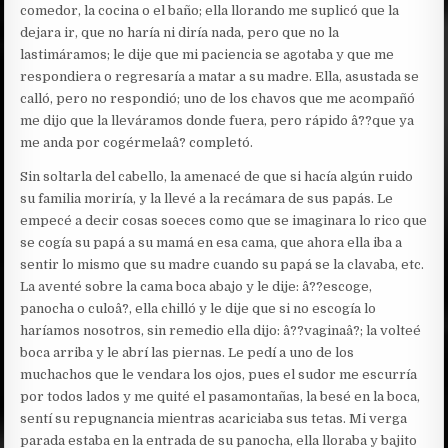
comedor, la cocina o el baño; ella llorando me suplicó que la
dejara ir, que no haría ni diría nada, pero que no la
lastimáramos; le dije que mi paciencia se agotaba y que me
respondiera o regresaría a matar a su madre. Ella, asustada se
calló, pero no respondió; uno de los chavos que me acompañó
me dijo que la lleváramos donde fuera, pero rápido â??que ya
me anda por cogérmelaâ? completó.
Sin soltarla del cabello, la amenacé de que si hacía algún ruido
su familia moriría, y la llevé a la recámara de sus papás. Le
empecé a decir cosas soeces como que se imaginara lo rico que
se cogía su papá a su mamá en esa cama, que ahora ella iba a
sentir lo mismo que su madre cuando su papá se la clavaba, etc.
La aventé sobre la cama boca abajo y le dije: â??escoge,
panocha o culoâ?, ella chilló y le dije que si no escogía lo
haríamos nosotros, sin remedio ella dijo: â??vaginaâ?; la volteé
boca arriba y le abrí las piernas. Le pedí a uno de los
muchachos que le vendara los ojos, pues el sudor me escurría
por todos lados y me quité el pasamontañas, la besé en la boca,
sentí su repugnancia mientras acariciaba sus tetas. Mi verga
parada estaba en la entrada de su panocha, ella lloraba y bajito