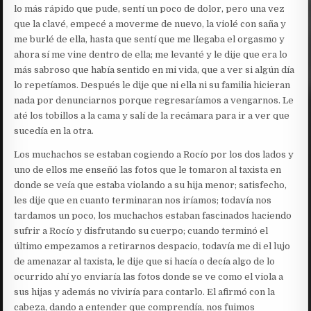
lo más rápido que pude, sentí un poco de dolor, pero una vez
que la clavé, empecé a moverme de nuevo, la violé con saña y
me burlé de ella, hasta que sentí que me llegaba el orgasmo y
ahora sí me vine dentro de ella; me levanté y le dije que era lo
más sabroso que había sentido en mi vida, que a ver si algún día
lo repetíamos. Después le dije que ni ella ni su familia hicieran
nada por denunciarnos porque regresaríamos a vengarnos. Le
até los tobillos a la cama y salí de la recámara para ir a ver que
sucedía en la otra.
Los muchachos se estaban cogiendo a Rocío por los dos lados y
uno de ellos me enseñó las fotos que le tomaron al taxista en
donde se veía que estaba violando a su hija menor; satisfecho,
les dije que en cuanto terminaran nos iríamos; todavía nos
tardamos un poco, los muchachos estaban fascinados haciendo
sufrir a Rocío y disfrutando su cuerpo; cuando terminó el
último empezamos a retirarnos despacio, todavía me di el lujo
de amenazar al taxista, le dije que si hacía o decía algo de lo
ocurrido ahí yo enviaría las fotos donde se ve como el viola a
sus hijas y además no viviría para contarlo. El afirmó con la
cabeza, dando a entender que comprendía, nos fuimos