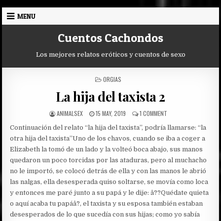
Skip
MENU
to
content
Cuentos Cachondos
Los mejores relatos eróticos y cuentos de sexo
POSTED
ORGIAS
IN
La hija del taxista 2
AUTHOR:
PUBLISHED
ON
ANIMALSEX
15 MAY, 2019
1 COMMENT
DATE:
LA
Continuación del relato “la hija del taxista”, podría llamarse: “la
HIJA
DEL
otra hija del taxista”
Uno de los chavos, cuando se iba a coger a
TAXISTA
Elizabeth la tomó de un lado y la volteó boca abajo, sus manos
2
quedaron un poco torcidas por las ataduras, pero al muchacho
no le importó, se colocó detrás de ella y con las manos le abrió
las nalgas, ella desesperada quiso soltarse, se movía como loca
y entonces me paré junto a su papá y le dije: â??Quédate quieta
o aquí acaba tu papáâ?, el taxista y su esposa también estaban
desesperados de lo que sucedía con sus hijas; como yo sabía