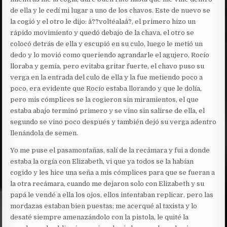
de ella y le cedí mi lugar a uno de los chavos. Este de nuevo se
la cogió y el otro le dijo: â??voltéalaâ?, el primero hizo un
rápido movimiento y quedó debajo de la chava, el otro se
colocó detrás de ella y escupió en su culo, luego le metió un
dedo y lo movió como queriendo agrandarle el agujero, Rocío
lloraba y gemía, pero evitaba gritar fuerte, el chavo puso su
verga en la entrada del culo de ella y la fue metiendo poco a
poco, era evidente que Rocío estaba llorando y que le dolía,
pero mis cómplices se la cogieron sin miramientos, el que
estaba abajo terminó primero y se vino sin salirse de ella, el
segundo se vino poco después y también dejó su verga adentro
llenándola de semen.
Yo me puse el pasamontañas, salí de la recámara y fui a donde
estaba la orgía con Elizabeth, vi que ya todos se la habían
cogido y les hice una seña a mis cómplices para que se fueran a
la otra recámara, cuando me dejaron solo con Elizabeth y su
papá le vendé a ella los ojos, ellos intentaban replicar, pero las
mordazas estaban bien puestas; me acerqué al taxista y lo
desaté siempre amenazándolo con la pistola, le quité la