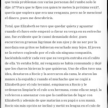
que tenía problemas con varias personas del rumbo solo le
dije: â??Para que te fijes con quien te metes la próxima vezâ?,
quería que supiera que era una venganza, pero no le mencioné
el dinero, pues me descubriría.
Total, que Elizabeth se tuvo que quedar quieta y aguantar
cuando el chavo este empezó a clavar su verga en su estrecho
ano, fue evidente que le causó demasiado dolor, pues
escurrieron gruesas lágrimas de sus ojos y de no ser por la
mordaza sus gritos se hubieran escuchado muy lejos. El joven
se la estuvo cogiendo por el culo sin ninguna compasión,
haciéndola sufrir cada vez que su vergota entraba en el culito
de ella. Yo estaba feliz, mi venganza se había consumado y dejé
que los chavos hicieran lo que quisieran. Uno de ellos tuvo una
idea, desataron a Rocío y la acercaron ala cama, le ataron las
manos a la espalda y cuando el muchacho que se cogió a
Elizabeth por el culo terminó, empinaron a Rocío y le
ordenaron limpiarle el culo a su hermana, como ella se negó, la
volvieron a amenazar con que la cambiarían de lugar con
Elizabeth y además de que matarían a su papá o a su mamá.
Rocío sin más opción se inclinó y metió su lengua en el culo de