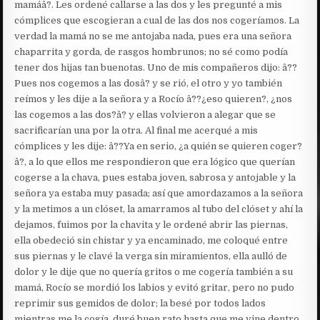
mamáâ?. Les ordené callarse a las dos y les pregunté a mis
cómplices que escogieran a cual de las dos nos cogeríamos. La
verdad la mamá no se me antojaba nada, pues era una señora
chaparrita y gorda, de rasgos hombrunos; no sé como podía
tener dos hijas tan buenotas. Uno de mis compañeros dijo: â??
Pues nos cogemos a las dosâ? y se rió, el otro y yo también
reímos y les dije a la señora y a Rocío â??¿eso quieren?, ¿nos
las cogemos a las dos?â? y ellas volvieron a alegar que se
sacrificarían una por la otra. Al final me acerqué a mis
cómplices y les dije: â??Ya en serio, ¿a quién se quieren coger?
â?, a lo que ellos me respondieron que era lógico que querían
cogerse a la chava, pues estaba joven, sabrosa y antojable y la
señora ya estaba muy pasada; así que amordazamos a la señora
y la metimos a un clóset, la amarramos al tubo del clóset y ahí la
dejamos, fuimos por la chavita y le ordené abrir las piernas,
ella obedeció sin chistar y ya encaminado, me coloqué entre
sus piernas y le clavé la verga sin miramientos, ella aulló de
dolor y le dije que no quería gritos o me cogería también a su
mamá, Rocío se mordió los labios y evitó gritar, pero no pudo
reprimir sus gemidos de dolor; la besé por todos lados
mientras me la cogía, duré buen rato hasta que me vine dentro