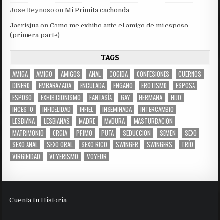
Jose Reynoso
on
Mi Primita cachonda
Jacrisjua
on
Como me exhibo ante el amigo de mi esposo
(primera parte)
TAGS
AMIGA
AMIGO
AMIGOS
ANAL
COGIDA
CONFESIONES
CUERNOS
DINERO
EMBARAZADA
ENCULADA
ENGAÑO
EROTISMO
ESPOSA
ESPOSO
EXHIBICIONISMO
FANTASÍA
GAY
HERMANA
HIJO
INCESTO
INFIDELIDAD
INFIEL
INSEMINADA
INTERCAMBIO
LESBIANA
LESBIANAS
MADRE
MADURA
MASTURBACION
MATRIMONIO
ORGIA
PRIMO
PUTA
SEDUCCION
SEMEN
SEXO
SEXO ANAL
SEXO ORAL
SEXO RICO
SWINGER
SWINGERS
TRÍO
VIRGINIDAD
VOYERISMO
VOYEUR
Cuenta tu Historia