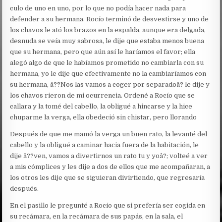
culo de uno en uno, por lo que no podía hacer nada para
defender a su hermana. Rocío terminó de desvestirse y uno de
los chavos le ató los brazos en la espalda, aunque era delgada,
desnuda se veía muy sabrosa, le dije que estaba menos buena
que su hermana, pero que aún así le haríamos el favor; ella
alegó algo de que le habíamos prometido no cambiarla con su
hermana, yo le dije que efectivamente no la cambiaríamos con
su hermana, â??Nos las vamos a coger por separadoâ? le dije y
los chavos rieron de mi ocurrencia. Ordené a Rocío que se
callara y la tomé del cabello, la obligué a hincarse y la hice
chuparme la verga, ella obedeció sin chistar, pero llorando
Después de que me mamó la verga un buen rato, la levanté del
cabello y la obligué a caminar hacia fuera de la habitación, le
dije â??ven, vamos a divertirnos un rato tu y yoâ?; volteé a ver
a mis cómplices y les dije a dos de ellos que me acompañaran, a
los otros les dije que se siguieran divirtiendo, que regresaría
después.
En el pasillo le pregunté a Rocío que si prefería ser cogida en
su recámara, en la recámara de sus papás, en la sala, el