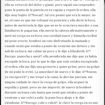
ella se retorció del dolor y gimió, pero siguió sin responder;
puse la punta de la pistola en su vagina y repetí la orden, ella
dijo muy bajito: â??bocaâ?, tal vez pensó que era lo mejor, no
sé, el caso es que me coloqué en posición y ella abrió la boca,
antes de metérsela le dije que no se le ocurriera morder o sus
familiares lo pagarían, ella movió la cabeza afirmativamente y
metí mi verga en su boca; esa cavidad suave y húmeda recibió
mi pene erecto, bombeé un rato disfrutando la mamada y
cuando sentí que estaba a punto de venirme me detuve y me
salí de su boca; me calmé un poco y le dije a Elizabeth: â??
Escoge, panocha o anoâ?; ella asombrada me dijo que ya había
escogido la boca, por lo que le dije que solo estaba escogiendo
el orden; ella me dijo una grosería y quiso gritar, pero un golpe
de mi puño lo evitó. La amordacé de nuevo y le dije, â??bueno,
yo escogeréâ? y me trepé a la cama, le abrí las piernas, sin
ningún cuidado le clavé la verga de golpe, ella arqueó la
espalda y gimió, pero no me importó, de nuevo la bombeé
durante un buen rato hasta que sentí que estaba a punto de
venirme y me volví a salir; la puse boca abajo y le dije
riéndome: â??Escoge, culo o culoâ?; le clavé la verga en su ano