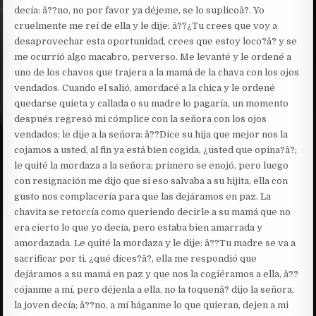
decía: â??no, no por favor ya déjeme, se lo suplicoâ?. Yo
cruelmente me reí de ella y le dije: â??¿Tu crees que voy a
desaprovechar esta oportunidad, crees que estoy loco?â? y se
me ocurrió algo macabro, perverso. Me levanté y le ordené a
uno de los chavos que trajera a la mamá de la chava con los ojos
vendados. Cuando el salió, amordacé a la chica y le ordené
quedarse quieta y callada o su madre lo pagaría, un momento
después regresó mi cómplice con la señora con los ojos
vendados; le dije a la señora: â??Dice su hija que mejor nos la
cojamos a usted, al fin ya está bien cogida, ¿usted que opina?â?;
le quité la mordaza a la señora; primero se enojó, pero luego
con resignación me dijo que si eso salvaba a su hijita, ella con
gusto nos complacería para que las dejáramos en paz. La
chavita se retorcía como queriendo decirle a su mamá que no
era cierto lo que yo decía, pero estaba bien amarrada y
amordazada. Le quité la mordaza y le dije: â??Tu madre se va a
sacrificar por ti, ¿qué dices?â?, ella me respondió que
dejáramos a su mamá en paz y que nos la cogiéramos a ella, â??
cójanme a mí, pero déjenla a ella, no la toquenâ? dijo la señora,
la joven decía; â??no, a mí háganme lo que quieran, dejen a mi