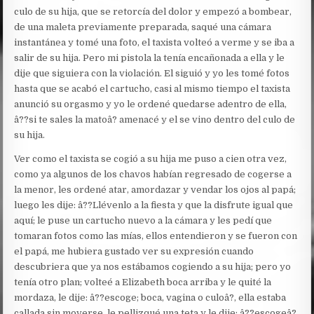
culo de su hija, que se retorcía del dolor y empezó a bombear,
de una maleta previamente preparada, saqué una cámara
instantánea y tomé una foto, el taxista volteó a verme y se iba a
salir de su hija. Pero mi pistola la tenía encañonada a ella y le
dije que siguiera con la violación. El siguió y yo les tomé fotos
hasta que se acabó el cartucho, casi al mismo tiempo el taxista
anunció su orgasmo y yo le ordené quedarse adentro de ella,
â??si te sales la matoâ? amenacé y el se vino dentro del culo de
su hija.
Ver como el taxista se cogió a su hija me puso a cien otra vez,
como ya algunos de los chavos habían regresado de cogerse a
la menor, les ordené atar, amordazar y vendar los ojos al papá;
luego les dije: â??Llévenlo a la fiesta y que la disfrute igual que
aquí; le puse un cartucho nuevo a la cámara y les pedí que
tomaran fotos como las mías, ellos entendieron y se fueron con
el papá, me hubiera gustado ver su expresión cuando
descubriera que ya nos estábamos cogiendo a su hija; pero yo
tenía otro plan; volteé a Elizabeth boca arriba y le quité la
mordaza, le dije: â??escoge; boca, vagina o culoâ?, ella estaba
callada sin moverse, le pellizqué una teta y le dije: â??escogeâ?,