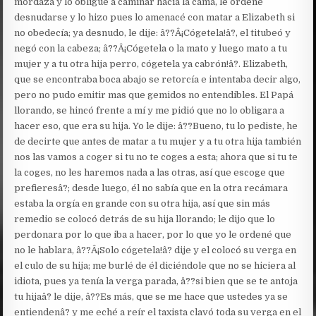
mordaza y lo obligué a caminar hacia la cama, le ordené
desnudarse y lo hizo pues lo amenacé con matar a Elizabeth si
no obedecía; ya desnudo, le dije: â??Â¡Cógetela!â?, el titubeó y
negó con la cabeza; â??Â¡Cógetela o la mato y luego mato a tu
mujer y a tu otra hija perro, cógetela ya cabrón!â?. Elizabeth,
que se encontraba boca abajo se retorcía e intentaba decir algo,
pero no pudo emitir mas que gemidos no entendibles. El Papá
llorando, se hincó frente a mí y me pidió que no lo obligara a
hacer eso, que era su hija. Yo le dije: â??Bueno, tu lo pediste, he
de decirte que antes de matar a tu mujer y a tu otra hija también
nos las vamos a coger si tu no te coges a esta; ahora que si tu te
la coges, no les haremos nada a las otras, así que escoge que
prefieresâ?; desde luego, él no sabía que en la otra recámara
estaba la orgía en grande con su otra hija, así que sin más
remedio se colocó detrás de su hija llorando; le dijo que lo
perdonara por lo que iba a hacer, por lo que yo le ordené que
no le hablara, â??Â¡Solo cógetela!â? dije y el colocó su verga en
el culo de su hija; me burlé de él diciéndole que no se hiciera al
idiota, pues ya tenía la verga parada, â??si bien que se te antoja
tu hijaâ? le dije, â??Es más, que se me hace que ustedes ya se
entiendenâ? y me eché a reír el taxista clavó toda su verga en el