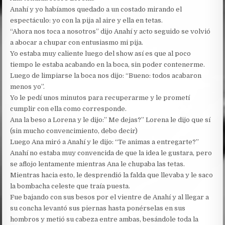
Anahí y yo habíamos quedado a un costado mirando el
espectáculo: yo con la pija al aire y ella en tetas.
“Ahora nos toca a nosotros” dijo Anahí y acto seguido se volvió
a abocar a chupar con entusiasmo mi pija.
Yo estaba muy caliente luego del show así es que al poco
tiempo le estaba acabando en la boca, sin poder contenerme.
Luego de limpiarse la boca nos dijo: “Bueno: todos acabaron
menos yo”.
Yo le pedí unos minutos para recuperarme y le prometí
cumplir con ella como corresponde.
Ana la beso a Lorena y le dijo:” Me dejas?” Lorena le dijo que sí
(sin mucho convencimiento, debo decir)
Luego Ana miró a Anahí y le dijo: “Te animas a entregarte?”
Anahí no estaba muy convencida de que la idea le gustara, pero
se aflojo lentamente mientras Ana le chupaba las tetas.
Mientras hacia esto, le desprendió la falda que llevaba y le saco
la bombacha celeste que traía puesta.
Fue bajando con sus besos por el vientre de Anahí y al llegar a
su concha levantó sus piernas hasta ponérselas en sus
hombros y metió su cabeza entre ambas, besándole toda la