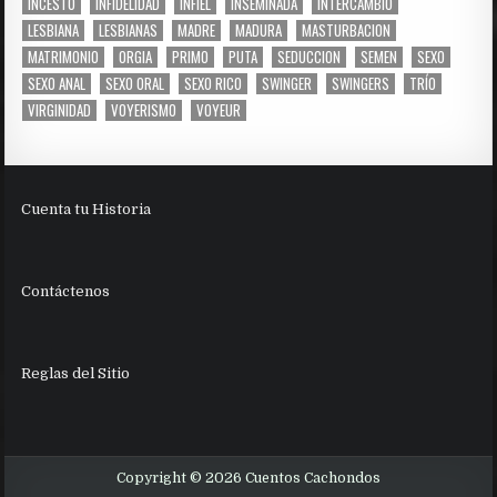
INCESTO
INFIDELIDAD
INFIEL
INSEMINADA
INTERCAMBIO
LESBIANA
LESBIANAS
MADRE
MADURA
MASTURBACION
MATRIMONIO
ORGIA
PRIMO
PUTA
SEDUCCION
SEMEN
SEXO
SEXO ANAL
SEXO ORAL
SEXO RICO
SWINGER
SWINGERS
TRÍO
VIRGINIDAD
VOYERISMO
VOYEUR
Cuenta tu Historia
Contáctenos
Reglas del Sitio
Copyright © 2026 Cuentos Cachondos