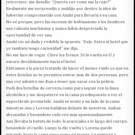
retrovisor, me desafío: “Querés ver como me la cojo?”
Realmente me sorprendió y maldije por dentro la idea de
haberme comprometido con Anahí para llevarla a su casa.
No sé porque, pero las escenas de lesbianismo a los hombres
nos calienta muchísimo y nunca había despreciado la
oportunidad de ver una.
Anahí vio mi duda y redoblo la apuesta: “Dale. Entra al hotel que
yo también tengo curiosidad” me dijo.
No me hice de rogar. Clave los frenos. Di la vuelta en U y
encare decididamente hacia el hotel.
Entramos a la pieza tratando de hacer el menor ruido ya que en
estos hoteles no te permiten entrar mas de dos personas, pero
una vez adentro me iban a tener que sacar con la policía.
Pedí dos botellas de cerveza como para seguir con la línea
alcohólica y me despatarre en la cama predispuesto a ver el
espectáculo prometido. Anahí se sentó a un lado de la cama
mientras Ana y Lorena bailaban delante de nosotros. Ambas
abrazadas y besándose cada vez mas apasionadamente.
Ana llevaba la batuta de todo: la acariciaba a lo largo del cuerpo,
besándole el cuello. Luego la dio vuelta y Lorena quedo
mirando hacia la cama pero como en trance. Le empezó a