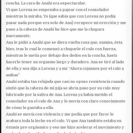
concha. La cara de Anahí era espectacular.
Vi que Lorena se empezaba a pajear con el consolador
mientras la miraba. Yo (que sabia que con Lorena no podía
pasar nada porque era solo de Ana) recupere mi erección y me
puse a la cabeza de Anahí he hice que me la chupara
nuevamente.
Ana le pidió a Anahí que se diera vuelta cosa que, sumisa, ésta
hizo, tras lo cual le comenzó a chuparle el culo con fuerza,
mientras le metía por debajo dos dedos en la concha, hasta
hacerle tener un orgasmo largo y duradero. Ana se tiró al lado
de ella y nos dijo a Lorena y a mí: “Ahora cojannos por el culo a
ambas”
Anahí estaba tan relajada que casi no opuso resistencia cuando
sintió que la cabeza de mi pija se abría paso por su culo muy
lubricado por la saliva de Ana. Lorena ya había metido el
consolador en el culo de Ana y lo movía con claro conocimiento
de cómo le gustaba a ella.
Anahi se movía con violencia y me pedía que por favor le
acabara toda la leche en el culo. Vi que Ana también estaba en
éxtasis pre orgásmico y eso me hizo acelerar el movimiento y