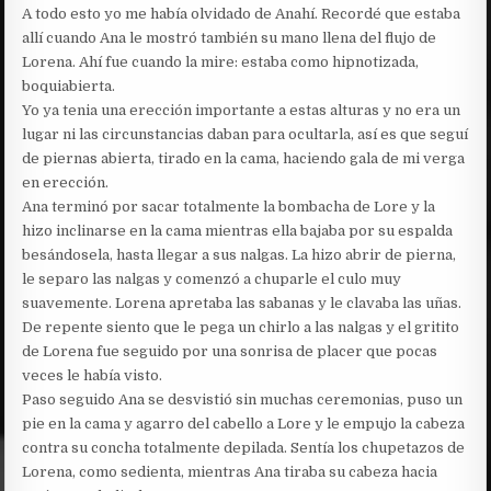
A todo esto yo me había olvidado de Anahí. Recordé que estaba
allí cuando Ana le mostró también su mano llena del flujo de
Lorena. Ahí fue cuando la mire: estaba como hipnotizada,
boquiabierta.
Yo ya tenia una erección importante a estas alturas y no era un
lugar ni las circunstancias daban para ocultarla, así es que seguí
de piernas abierta, tirado en la cama, haciendo gala de mi verga
en erección.
Ana terminó por sacar totalmente la bombacha de Lore y la
hizo inclinarse en la cama mientras ella bajaba por su espalda
besándosela, hasta llegar a sus nalgas. La hizo abrir de pierna,
le separo las nalgas y comenzó a chuparle el culo muy
suavemente. Lorena apretaba las sabanas y le clavaba las uñas.
De repente siento que le pega un chirlo a las nalgas y el gritito
de Lorena fue seguido por una sonrisa de placer que pocas
veces le había visto.
Paso seguido Ana se desvistió sin muchas ceremonias, puso un
pie en la cama y agarro del cabello a Lore y le empujo la cabeza
contra su concha totalmente depilada. Sentía los chupetazos de
Lorena, como sedienta, mientras Ana tiraba su cabeza hacia