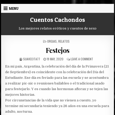
Skip
MENU
to
content
Cuentos Cachondos
Los mejores relatos eróticos y cuentos de sexo
POSTED
ORGIAS
,
RELATOS
IN
Festejos
AUTHOR:
PUBLISHED
ON
SUAVECITA77
19 MAY, 2020
LEAVE A COMMENT
DATE:
FESTEJOS
En mi país, Argentina, la celebración del día de la Primavera (21
de Septiembre) es coincidente con la celebración del Día del
Estudiante. Ese día es feriado para las escuela y se acostumbra
a realizar pic-nic o reuniones bailables o el tradicional asado
para festejarlo. Y es cuando las hormonas afloran y se tejen las
mejores historias.
Por circunstancias de la vida que no vienen a cuento, yo
termine mi secundaria teniendo ya 26 años en una escuela para
adulto, nocturna.