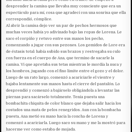
desprender la camisa que llevaba muy consciente que era un
espectáculo para mí, cosa que agradecí con una sonrisa que ella
correspondió, cómplice.
Al abrir la camisa dejo ver un par de pechos hermosos que
muchas veces había yo adivinado bajo las ropas de Lorena. Le
saco el corpiño y retuvo entre sus manos los pecho,
comenzando a jugar con sus pezones. Los gemidos de Lore era
de éxtasis total: había subido sus brazos y restregaba su culo
con fuerza en el cuerpo de Ana, que termino de sacarle la
camisa. Vi que apretaba sus tetas mientras le mordía la nuca y
los hombros, jugando con el fino limite entre el gozo y el dolor.
Luego de un rato largo, comenzó a acariciarle el vientre y
bajaba lentamente sus manos hasta el cierre del pantalón. Lo
desprendió y comenzó a bajárselo obligándola a levantar las
piernas para sacárselo totalmente. Tenia puesta una
bombachita chiquita de color blanco que dejaba salir hacia los
costados una mata de pelos renegridos. Aun con la bombacha
puesta, Ana metió su mano hacia la concha de Lorena y
comenzó a acariciarla. Luego saco su mano y me la mostró para
hacerme ver como estaba de mojada.