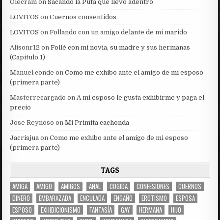
Olecram
on
Sacando la Puta que llevo adentro
LOVITOS
on
Cuernos consentidos
LOVITOS
on
Follando con un amigo delante de mi marido
Alisonr12
on
Follé con mi novia, su madre y sus hermanas
(Capítulo 1)
Manuel conde
on
Como me exhibo ante el amigo de mi esposo
(primera parte)
Masterrecargado
on
A mi esposo le gusta exhibirme y paga el
precio
Jose Reynoso
on
Mi Primita cachonda
Jacrisjua
on
Como me exhibo ante el amigo de mi esposo
(primera parte)
TAGS
AMIGA
AMIGO
AMIGOS
ANAL
COGIDA
CONFESIONES
CUERNOS
DINERO
EMBARAZADA
ENCULADA
ENGAÑO
EROTISMO
ESPOSA
ESPOSO
EXHIBICIONISMO
FANTASÍA
GAY
HERMANA
HIJO