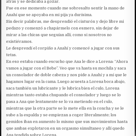
atrás y se dedicaba a gozar.
Fue en ese momento cuando me sobresalto sentir la mano de
Anahí que se apoyaba en mi pija ya durísima.
Sin decir palabras, me desprendió el cinturón y dejo libre mi
pedazo y comenzó a chapármelo con esmero, sin dejar de
mirar a las chicas que seguían allí, como si nosotros no
existiéramos.
Le desprendí el corpiño a Anahí y comencé a jugar con sus
tetas.
En eso estaba cuando escucho que Ana le dice a Lorena: “Ahora
vamos a jugar con el Bebe”. Veo que va hasta su mochila y saca
un consolador de doble cabeza y nos pide a Anahí y a mí que le
hagamos lugar en la cama. Luego acuesta a Lorena boca abajo,
saca también un lubricante y le lubrica bien el culo, Lorena
mientras tanto estaba chupando el consolador y luego se lo
pasa a Ana que lentamente se lo va metiendo en el culo,
mientras que la otra parte se lo mete ella en la concha y se le
sube a la espalda y se empiezan a coger literalmente; los
gemidos iban en aumento lo mismo que sus movimientos hasta
que ambas explotaron en un orgasmo simultaneo y allí quedo
Ana tendida sobre Lorena.