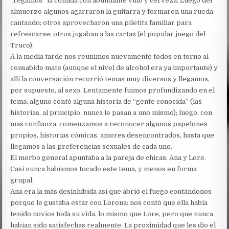
“regamos” la comida con abundante vino y cerveza. Luego del
almuerzo algunos agarraron la guitarra y formaron una rueda
cantando; otros aprovecharon una piletita familiar para
refrescarse; otros jugaban a las cartas (el popular juego del
Truco).
A la media tarde nos reunimos nuevamente todos en torno al
consabido mate (aunque el nivel de alcohol era ya importante) y
allí la conversación recorrió temas muy diversos y llegamos,
por supuesto, al sexo. Lentamente fuimos profundizando en el
tema: alguno contó alguna historia de “gente conocida” (las
historias, al principio, nunca le pasan a uno mismo); luego, con
mas confianza, comenzamos a reconocer algunos papelones
propios, historias cómicas, amores desencontrados, hasta que
llegamos a las preferencias sexuales de cada uno.
El morbo general apuntaba a la pareja de chicas: Ana y Lore.
Casi nunca habíamos tocado este tema, y menos en forma
grupal.
Ana era la más desinhibida así que abrió el fuego contándonos
porque le gustaba estar con Lorena: nos contó que ella había
tenido novios toda su vida, lo mismo que Lore, pero que nunca
habían sido satisfechas realmente. La proximidad que les dio el