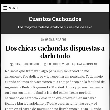
Skip
MENU
to
content
Cuentos Cachondos
Los mejores relatos eróticos y cuentos de sexo
POSTED
ORGIAS
,
RELATOS
IN
Dos chicas cachondas dispuestas a
darlo todo
AUTHOR:
PUBLISHED
ON
CUENTOSCACHONDOS
8 OCTOBER, 2020
LEAVE A COMMENT
DATE:
DOS
No sabía que tramaran algo para mí y la verdad no me
CHICAS
CACHOND
arrepiento fue delicioso y lo repetirá sin pensarlo.
Todo inicio
DISPUEST
cuando salimos de vacaciones mis compañeros de la facultad de
A
ingeniería Pedro, Raymundo, Maribel, Alicia y yo nos lanzamos
DARLO
en 2 carros destino final la isla del padre Texas periodo
TODO
estimado de estancia 7 días todo era diversión en mi carro
íbamos Maribel adelante y Pedro en el asiento trasero y el
resto en el carro de Raymundo no llevábamos 50 Km. Cuando