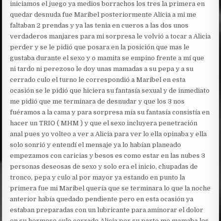
iniciamos el juego ya medios borrachos los tres la primera en
quedar desnuda fue Maribel posteriormente Alicia a mi me
faltaban 2 prendas y ya las tenia en cueros a las dos unos
verdaderos manjares para mi sorpresa le volvió a tocar a Alicia
perder y se le pidió que posara en la posición que mas le
gustaba durante el sexo y o mamita se empino frente a mí que
ni tardo ni perezoso le doy unas mamadas a su pepa y a su
cerrado culo el turno le correspondió a Maribel en esta
ocasión se le pidió que hiciera su fantasía sexual y de inmediato
me pidió que me terminara de desnudar y que los 3 nos
fuéramos a la cama y para sorpresa mía su fantasía consistía en
hacer un TRIO ( MHM ) y que el sexo incluyera penetración
anal pues yo volteo a ver a Alicia para ver lo ella opinaba y ella
solo sonrió y entendí el mensaje ya lo habían planeado
empezamos con caricias y besos es como estar en las nubes 3
personas deseosas de sexo y solo era el inicio, chupadas de
tronco, pepa y culo al por mayor ya estando en punto la
primera fue mi Maribel quería que se terminara lo que la noche
anterior había quedado pendiente pero en esta ocasión ya
estaban preparadas con un lubricante para aminorar el dolor
en su hermoso culo cerrado Alicia por su parte me mamaba los