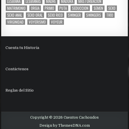
LESBIANA
LESBIANAS
MADRE
MADURA
MASTURBACION
MATRIMONIO
ORGIA
PRIMO
PUTA
SEDUCCION
SEMEN
SEXO
SEXO ANAL
SEXO ORAL
SEXO RICO
SWINGER
SWINGERS
TRÍO
VIRGINIDAD
VOYERISMO
VOYEUR
Cuenta tu Historia
Contáctenos
Reglas del Sitio
Copyright © 2026 Cuentos Cachondos
Design by ThemesDNA.com