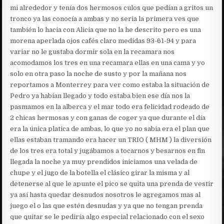
mi alrededor y tenía dos hermosos culos que pedían a gritos un
tronco ya las conocía a ambas y no seria la primera ves que
también lo hacia con Alicia que no la he descrito pero es una
morena aperlada ojos cafés claro medidas 93-61-94 y para
variar no le gustaba dormir sola en la recamara nos
acomodamos los tres en una recamara ellas en una cama y yo
solo en otra paso la noche de susto y por la mañana nos
reportamos a Monterrey para ver como estaba la situación de
Pedro ya habían llegado y todo estaba bien ese día nos la
pasmamos en la alberca y el mar todo era felicidad rodeado de
2 chicas hermosas y con ganas de coger ya que durante el día
era la única platica de ambas, lo que yo no sabia era el plan que
ellas estaban tramando era hacer un TRIO ( MHM ) la diversión
de los tres era total y jugábamos a tocarnos y besarnos en fin
llegada la noche ya muy prendidos iniciamos una velada de
chupe y el jugo de la botella el clásico girar la misma y al
detenerse al que le apunte el pico se quita una prenda de vestir
ya así hasta quedar desnudos nosotros le agregamos mas al
juego el o las que estén desnudas y ya que no tengan prenda
que quitar se le pediría algo especial relacionado con el sexo