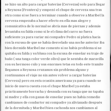
se hizo un alto para cargar baterías (Cervezas) solo para llegar
a Reynosa (Frontera) y empezó el chupe de cerveza una tras
otra como si se fuera a terminar cuando a observe a Maribel la
cerveza empezaba a hacer efecto en ella mas alegre y
comunicativa de lo normal se abría mas de piernas y además
levantaba su falda como si le el clima del carro no fuera
suficiente ya para variar mi compadre Pedro ni platica hacia
con la excusa de que se había desvelado una noche anterior iba
bien dormido Maribel me comento si no había problema si se
quitaba su falda y su blusa con la excusa de enseñar su traje de
baño ( una tanga color verde olivo) que le sentaba de maravilla
con su hermoso culo y sus enormes tetas en todo este tramite
llegamos a Reynosa cruzamos sin problema alguno y
continuamos el viaje no sin antes volver a cargar baterías
(Cerveza) pero en esta ocasión americana ya para cuando se
inicio de nueva cuenta con el chupe Maribel ya estaba
prácticamente borracha y desnuda con su tanga que no tapaba
ni madre y ella con ganas de enseñar pues no había remedio
cambiamos de conductor mi compadre ya alivianado después
de la dormitada y Maribel bien cachonda nos cambiamos al