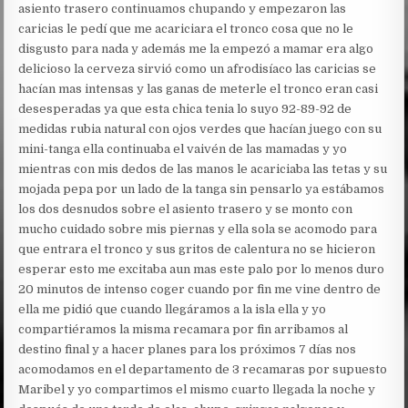
asiento trasero continuamos chupando y empezaron las
caricias le pedí que me acariciara el tronco cosa que no le
disgusto para nada y además me la empezó a mamar era algo
delicioso la cerveza sirvió como un afrodisíaco las caricias se
hacían mas intensas y las ganas de meterle el tronco eran casi
desesperadas ya que esta chica tenia lo suyo 92-89-92 de
medidas rubia natural con ojos verdes que hacían juego con su
mini-tanga ella continuaba el vaivén de las mamadas y yo
mientras con mis dedos de las manos le acariciaba las tetas y su
mojada pepa por un lado de la tanga sin pensarlo ya estábamos
los dos desnudos sobre el asiento trasero y se monto con
mucho cuidado sobre mis piernas y ella sola se acomodo para
que entrara el tronco y sus gritos de calentura no se hicieron
esperar esto me excitaba aun mas este palo por lo menos duro
20 minutos de intenso coger cuando por fin me vine dentro de
ella me pidió que cuando llegáramos a la isla ella y yo
compartiéramos la misma recamara por fin arribamos al
destino final y a hacer planes para los próximos 7 días nos
acomodamos en el departamento de 3 recamaras por supuesto
Maribel y yo compartimos el mismo cuarto llegada la noche y