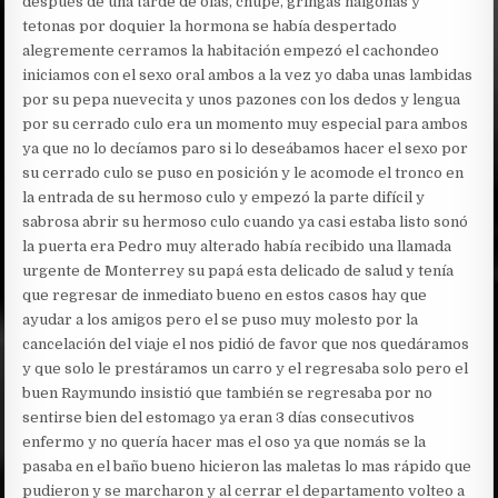
después de una tarde de olas, chupe, gringas nalgonas y
tetonas por doquier la hormona se había despertado
alegremente cerramos la habitación empezó el cachondeo
iniciamos con el sexo oral ambos a la vez yo daba unas lambidas
por su pepa nuevecita y unos pazones con los dedos y lengua
por su cerrado culo era un momento muy especial para ambos
ya que no lo decíamos paro si lo deseábamos hacer el sexo por
su cerrado culo se puso en posición y le acomode el tronco en
la entrada de su hermoso culo y empezó la parte difícil y
sabrosa abrir su hermoso culo cuando ya casi estaba listo sonó
la puerta era Pedro muy alterado había recibido una llamada
urgente de Monterrey su papá esta delicado de salud y tenía
que regresar de inmediato bueno en estos casos hay que
ayudar a los amigos pero el se puso muy molesto por la
cancelación del viaje el nos pidió de favor que nos quedáramos
y que solo le prestáramos un carro y el regresaba solo pero el
buen Raymundo insistió que también se regresaba por no
sentirse bien del estomago ya eran 3 días consecutivos
enfermo y no quería hacer mas el oso ya que nomás se la
pasaba en el baño bueno hicieron las maletas lo mas rápido que
pudieron y se marcharon y al cerrar el departamento volteo a