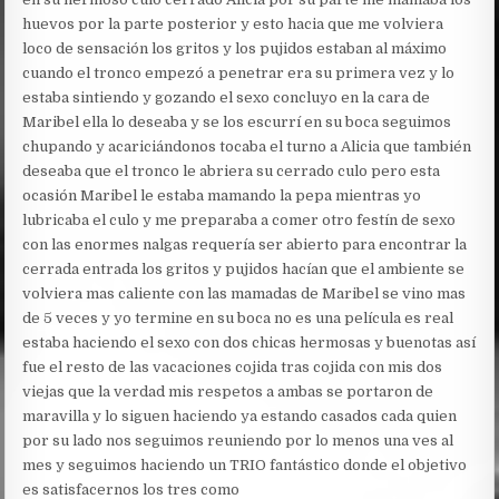
huevos por la parte posterior y esto hacia que me volviera
loco de sensación los gritos y los pujidos estaban al máximo
cuando el tronco empezó a penetrar era su primera vez y lo
estaba sintiendo y gozando el sexo concluyo en la cara de
Maribel ella lo deseaba y se los escurrí en su boca seguimos
chupando y acariciándonos tocaba el turno a Alicia que también
deseaba que el tronco le abriera su cerrado culo pero esta
ocasión Maribel le estaba mamando la pepa mientras yo
lubricaba el culo y me preparaba a comer otro festín de sexo
con las enormes nalgas requería ser abierto para encontrar la
cerrada entrada los gritos y pujidos hacían que el ambiente se
volviera mas caliente con las mamadas de Maribel se vino mas
de 5 veces y yo termine en su boca no es una película es real
estaba haciendo el sexo con dos chicas hermosas y buenotas así
fue el resto de las vacaciones cojida tras cojida con mis dos
viejas que la verdad mis respetos a ambas se portaron de
maravilla y lo siguen haciendo ya estando casados cada quien
por su lado nos seguimos reuniendo por lo menos una ves al
mes y seguimos haciendo un TRIO fantástico donde el objetivo
es satisfacernos los tres como