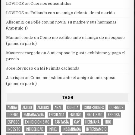
LOVITOS
on
Cuernos consentidos
LOVITOS
on
Follando con un amigo delante de mi marido
Alisonr12
on
Follé con mi novia, su madre y sus hermanas
(Capítulo 1)
Manuel conde
on
Como me exhibo ante el amigo de mi esposo
(primera parte)
Masterrecargado
on
A mi esposo le gusta exhibirme y paga el
precio
Jose Reynoso
on
Mi Primita cachonda
Jacrisjua
on
Como me exhibo ante el amigo de mi esposo
(primera parte)
TAGS
AMIGA
AMIGO
AMIGOS
ANAL
COGIDA
CONFESIONES
CUERNOS
DINERO
EMBARAZADA
ENCULADA
ENGAÑO
EROTISMO
ESPOSA
ESPOSO
EXHIBICIONISMO
FANTASÍA
GAY
HERMANA
HIJO
INCESTO
INFIDELIDAD
INFIEL
INSEMINADA
INTERCAMBIO