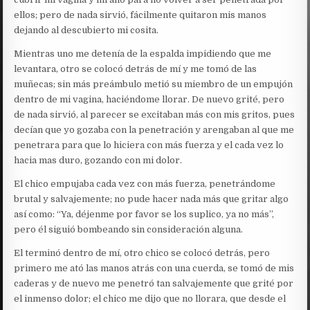
ellos; pero de nada sirvió, fácilmente quitaron mis manos
dejando al descubierto mi cosita.
Mientras uno me detenía de la espalda impidiendo que me
levantara, otro se colocó detrás de mí y me tomó de las
muñecas; sin más preámbulo metió su miembro de un empujón
dentro de mi vagina, haciéndome llorar. De nuevo grité, pero
de nada sirvió, al parecer se excitaban más con mis gritos, pues
decían que yo gozaba con la penetración y arengaban al que me
penetrara para que lo hiciera con más fuerza y el cada vez lo
hacia mas duro, gozando con mi dolor.
El chico empujaba cada vez con más fuerza, penetrándome
brutal y salvajemente; no pude hacer nada más que gritar algo
así como: “Ya, déjenme por favor se los suplico, ya no más”,
pero él siguió bombeando sin consideración alguna.
El terminó dentro de mí, otro chico se colocó detrás, pero
primero me ató las manos atrás con una cuerda, se tomó de mis
caderas y de nuevo me penetró tan salvajemente que grité por
el inmenso dolor; el chico me dijo que no llorara, que desde el