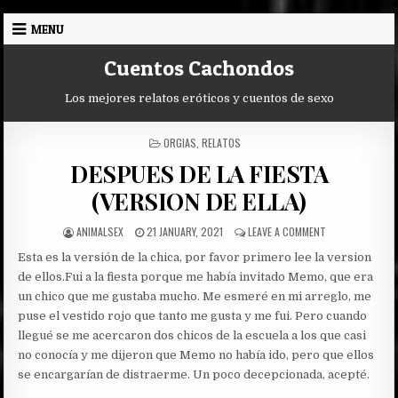
Skip
MENU
to
content
Cuentos Cachondos
Los mejores relatos eróticos y cuentos de sexo
POSTED
ORGIAS
,
RELATOS
IN
DESPUES DE LA FIESTA
(VERSION DE ELLA)
AUTHOR:
PUBLISHED
ON
ANIMALSEX
21 JANUARY, 2021
LEAVE A COMMENT
DATE:
DESPUES
Esta es la versión de la chica, por favor primero lee la version
DE
LA
de ellos.
Fui a la fiesta porque me había invitado Memo, que era
FIESTA
un chico que me gustaba mucho. Me esmeré en mi arreglo, me
(VERSION
puse el vestido rojo que tanto me gusta y me fui. Pero cuando
DE
llegué se me acercaron dos chicos de la escuela a los que casi
ELLA)
no conocía y me dijeron que Memo no había ido, pero que ellos
se encargarían de distraerme. Un poco decepcionada, acepté.