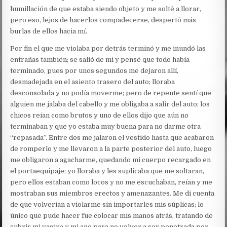
humillación de que estaba siendo objeto y me solté a llorar,
pero eso, lejos de hacerlos compadecerse, despertó más
burlas de ellos hacia mí.
Por fin el que me violaba por detrás terminó y me inundó las
entrañas también; se salió de mi y pensé que todo había
terminado, pues por unos segundos me dejaron allí,
desmadejada en el asiento trasero del auto; lloraba
desconsolada y no podía moverme; pero de repente sentí que
alguien me jalaba del cabello y me obligaba a salir del auto; los
chicos reían como brutos y uno de ellos dijo que aún no
terminaban y que yo estaba muy buena para no darme otra
“repasada”. Entre dos me jalaron el vestido hasta que acabaron
de romperlo y me llevaron a la parte posterior del auto, luego
me obligaron a agacharme, quedando mi cuerpo recargado en
el portaequipaje; yo lloraba y les suplicaba que me soltaran,
pero ellos estaban como locos y no me escuchaban, reían y me
mostraban sus miembros erectos y amenazantes. Me di cuenta
de que volverían a violarme sin importarles mis súplicas; lo
único que pude hacer fue colocar mis manos atrás, tratando de
cubrir mi vagina y mi ano para no volver a ser penetrada por