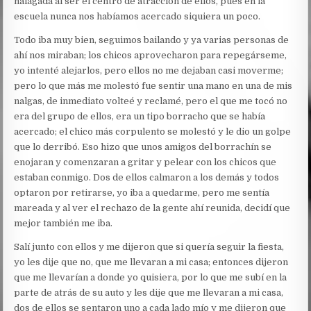
halagada al ser el centro de atracción de ellos, pues en la
escuela nunca nos habíamos acercado siquiera un poco.
Todo iba muy bien, seguimos bailando y ya varias personas de
ahí nos miraban; los chicos aprovecharon para repegárseme,
yo intenté alejarlos, pero ellos no me dejaban casi moverme;
pero lo que más me molestó fue sentir una mano en una de mis
nalgas, de inmediato volteé y reclamé, pero el que me tocó no
era del grupo de ellos, era un tipo borracho que se había
acercado; el chico más corpulento se molestó y le dio un golpe
que lo derribó. Eso hizo que unos amigos del borrachín se
enojaran y comenzaran a gritar y pelear con los chicos que
estaban conmigo. Dos de ellos calmaron a los demás y todos
optaron por retirarse, yo iba a quedarme, pero me sentía
mareada y al ver el rechazo de la gente ahí reunida, decidí que
mejor también me iba.
Salí junto con ellos y me dijeron que si quería seguir la fiesta,
yo les dije que no, que me llevaran a mi casa; entonces dijeron
que me llevarían a donde yo quisiera, por lo que me subí en la
parte de atrás de su auto y les dije que me llevaran a mi casa,
dos de ellos se sentaron uno a cada lado mío y me dijeron que