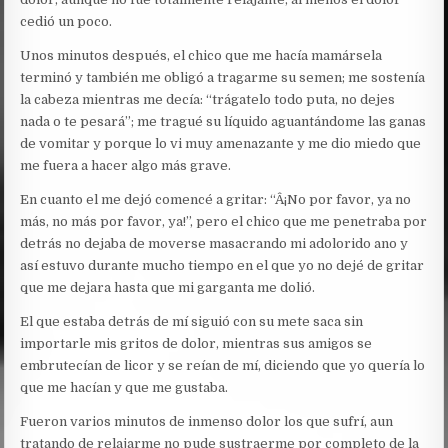
cedió un poco.
Unos minutos después, el chico que me hacía mamársela
terminó y también me obligó a tragarme su semen; me sostenía
la cabeza mientras me decía: “trágatelo todo puta, no dejes
nada o te pesará”; me tragué su líquido aguantándome las ganas
de vomitar y porque lo vi muy amenazante y me dio miedo que
me fuera a hacer algo más grave.
En cuanto el me dejó comencé a gritar: “Â¡No por favor, ya no
más, no más por favor, ya!”, pero el chico que me penetraba por
detrás no dejaba de moverse masacrando mi adolorido ano y
así estuvo durante mucho tiempo en el que yo no dejé de gritar
que me dejara hasta que mi garganta me dolió.
El que estaba detrás de mí siguió con su mete saca sin
importarle mis gritos de dolor, mientras sus amigos se
embrutecían de licor y se reían de mí, diciendo que yo quería lo
que me hacían y que me gustaba.
Fueron varios minutos de inmenso dolor los que sufrí, aun
tratando de relajarme no pude sustraerme por completo de la