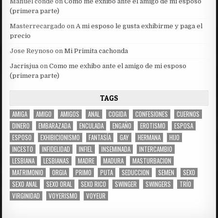
Manuel conde
on
Como me exhibo ante el amigo de mi esposo
(primera parte)
Masterrecargado
on
A mi esposo le gusta exhibirme y paga el
precio
Jose Reynoso
on
Mi Primita cachonda
Jacrisjua
on
Como me exhibo ante el amigo de mi esposo
(primera parte)
TAGS
AMIGA
AMIGO
AMIGOS
ANAL
COGIDA
CONFESIONES
CUERNOS
DINERO
EMBARAZADA
ENCULADA
ENGAÑO
EROTISMO
ESPOSA
ESPOSO
EXHIBICIONISMO
FANTASÍA
GAY
HERMANA
HIJO
INCESTO
INFIDELIDAD
INFIEL
INSEMINADA
INTERCAMBIO
LESBIANA
LESBIANAS
MADRE
MADURA
MASTURBACION
MATRIMONIO
ORGIA
PRIMO
PUTA
SEDUCCION
SEMEN
SEXO
SEXO ANAL
SEXO ORAL
SEXO RICO
SWINGER
SWINGERS
TRÍO
VIRGINIDAD
VOYERISMO
VOYEUR