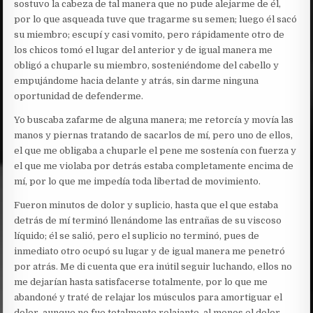
sostuvo la cabeza de tal manera que no pude alejarme de él,
por lo que asqueada tuve que tragarme su semen; luego él sacó
su miembro; escupí y casi vomito, pero rápidamente otro de
los chicos tomó el lugar del anterior y de igual manera me
obligó a chuparle su miembro, sosteniéndome del cabello y
empujándome hacia delante y atrás, sin darme ninguna
oportunidad de defenderme.
Yo buscaba zafarme de alguna manera; me retorcía y movía las
manos y piernas tratando de sacarlos de mí, pero uno de ellos,
el que me obligaba a chuparle el pene me sostenía con fuerza y
el que me violaba por detrás estaba completamente encima de
mí, por lo que me impedía toda libertad de movimiento.
Fueron minutos de dolor y suplicio, hasta que el que estaba
detrás de mí terminó llenándome las entrañas de su viscoso
líquido; él se salió, pero el suplicio no terminó, pues de
inmediato otro ocupó su lugar y de igual manera me penetró
por atrás. Me di cuenta que era inútil seguir luchando, ellos no
me dejarían hasta satisfacerse totalmente, por lo que me
abandoné y traté de relajar los músculos para amortiguar el
dolor, aunque no fue totalmente relajante, al menos el dolor