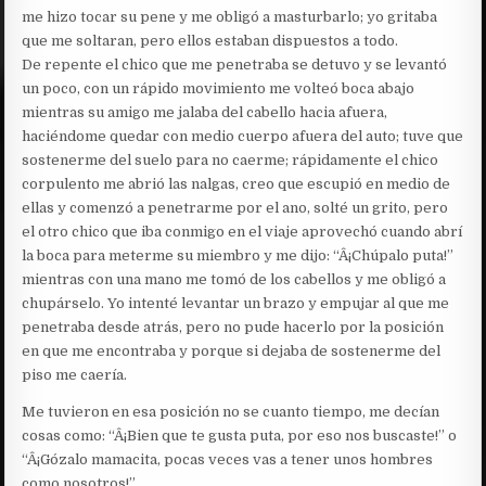
me hizo tocar su pene y me obligó a masturbarlo; yo gritaba
que me soltaran, pero ellos estaban dispuestos a todo.
De repente el chico que me penetraba se detuvo y se levantó
un poco, con un rápido movimiento me volteó boca abajo
mientras su amigo me jalaba del cabello hacia afuera,
haciéndome quedar con medio cuerpo afuera del auto; tuve que
sostenerme del suelo para no caerme; rápidamente el chico
corpulento me abrió las nalgas, creo que escupió en medio de
ellas y comenzó a penetrarme por el ano, solté un grito, pero
el otro chico que iba conmigo en el viaje aprovechó cuando abrí
la boca para meterme su miembro y me dijo: “Â¡Chúpalo puta!”
mientras con una mano me tomó de los cabellos y me obligó a
chupárselo. Yo intenté levantar un brazo y empujar al que me
penetraba desde atrás, pero no pude hacerlo por la posición
en que me encontraba y porque si dejaba de sostenerme del
piso me caería.
Me tuvieron en esa posición no se cuanto tiempo, me decían
cosas como: “Â¡Bien que te gusta puta, por eso nos buscaste!” o
“Â¡Gózalo mamacita, pocas veces vas a tener unos hombres
como nosotros!”.