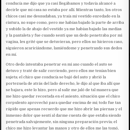
conducía me dijo que ya casi llegábamos y todavía alcancé a
decirle que mi casa no estaba por allí. Mientras tanto, los otros
chicos casi me desnudaban, ya traía mi vestido enredado en la
cintura, no supe como, pero me habían bajado la parte de arriba
y subido la de abajo del vestido ya me habían bajado las medias
y la pantaleta y fue cuando sentí que un dedo penetraba por mi
vagina, les grité que se detuvieran, pero ellos no hicieron caso,
siguieron acariciándome, lamiéndome y penetrando sus dedos
en mí.
Otro dedo intentaba penetrar en mi ano cuando el auto se
detuvo y traté de salir corriendo, pero ellos me tenían bien
sujeta; el chico que conducía se bajó del auto y abrió la
portezuela de atrás del lado derecho, le dijo al que iba allí que
se bajara, este lo hizo, pero al salir me jaló de tal manera que
me hizo quedar recostada en el asiento, situación que el chico
corpulento aprovechó para quedar encima de mí; todo fue tan
rápido que apenas recuerdo que me hizo abrir las piernas y el
inmenso dolor que sentí al darme cuenta de que estaba siendo
penetrada salvajemente, sin ninguna preparación previa; el
chico me hizo levantar las manos y otro de ellos me las tomó,