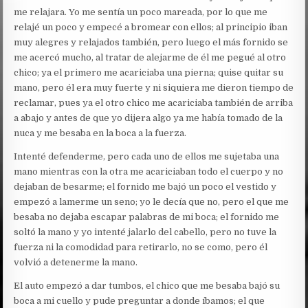
me relajara. Yo me sentía un poco mareada, por lo que me
relajé un poco y empecé a bromear con ellos; al principio iban
muy alegres y relajados también, pero luego el más fornido se
me acercó mucho, al tratar de alejarme de él me pegué al otro
chico; ya el primero me acariciaba una pierna; quise quitar su
mano, pero él era muy fuerte y ni siquiera me dieron tiempo de
reclamar, pues ya el otro chico me acariciaba también de arriba
a abajo y antes de que yo dijera algo ya me había tomado de la
nuca y me besaba en la boca a la fuerza.
Intenté defenderme, pero cada uno de ellos me sujetaba una
mano mientras con la otra me acariciaban todo el cuerpo y no
dejaban de besarme; el fornido me bajó un poco el vestido y
empezó a lamerme un seno; yo le decía que no, pero el que me
besaba no dejaba escapar palabras de mi boca; el fornido me
soltó la mano y yo intenté jalarlo del cabello, pero no tuve la
fuerza ni la comodidad para retirarlo, no se como, pero él
volvió a detenerme la mano.
El auto empezó a dar tumbos, el chico que me besaba bajó su
boca a mi cuello y pude preguntar a donde íbamos; el que