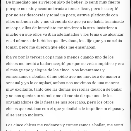
De inmediato me sirvieron algo de beber, lo sentí muy fuerte
porque no estoy acostumbrada a tomar licor, pero lo acepté
por no ser descortés y tomé un poco; estuve platicando con
ellos un buen rato y me di cuenta de que ya me había terminado
mi copa, ellos de inmediato me sirvieron la otra; insistieron
mucho en que ellos ya iban adelantados y los tenía que alcanzar
en el número de bebidas que llevaban., les dije que yo no sabía
tomar, pero me dijeron que ellos me enseñaban.
Iba yo por la tercera copa más o menos cuando uno de los
chicos me invitó a bailar; acepté porque se veía simpático y era
el más guapo y alegre de los cinco. Nos levantamos y
comenzamos a bailar, él me pidió que me moviera de manera
sensual y yo lo complací, ambos nos movimos de una manera
muy excitante, tanto que las demás personas dejaron de bailar
y se nos quedaron viendo; me di cuenta de que uno de los
organizadores de la fiesta se nos acercaba, pero los otros
chicos que estaban con el que yo bailaba le impidieron el paso y
el se retiró molesto.
Los cinco chicos me rodearon y comenzamos a bailar, me sentí