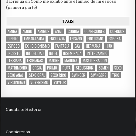
Jacrisjua
on
Como me exhibo ante el amigo de mi esposo
(primera parte)
TAGS
AMIGA
AMIGO
AMIGOS
ANAL
COGIDA
CONFESIONES
CUERNOS
DINERO
EMBARAZADA
ENCULADA
ENGAÑO
EROTISMO
ESPOSA
ESPOSO
EXHIBICIONISMO
FANTASÍA
GAY
HERMANA
HIJO
INCESTO
INFIDELIDAD
INFIEL
INSEMINADA
INTERCAMBIO
LESBIANA
LESBIANAS
MADRE
MADURA
MASTURBACION
MATRIMONIO
ORGIA
PRIMO
PUTA
SEDUCCION
SEMEN
SEXO
SEXO ANAL
SEXO ORAL
SEXO RICO
SWINGER
SWINGERS
TRÍO
VIRGINIDAD
VOYERISMO
VOYEUR
Cuenta tu Historia
Contáctenos