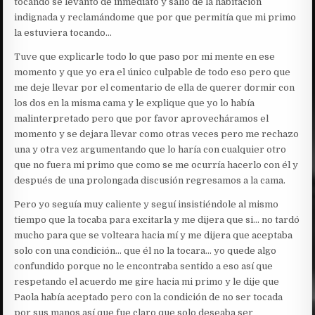
tocando se levantó de inmediato y salió de la habitación
indignada y reclamándome que por que permitía que mi primo
la estuviera tocando…
Tuve que explicarle todo lo que paso por mi mente en ese
momento y que yo era el único culpable de todo eso pero que
me deje llevar por el comentario de ella de querer dormir con
los dos en la misma cama y le explique que yo lo había
malinterpretado pero que por favor aprovecháramos el
momento y se dejara llevar como otras veces pero me rechazo
una y otra vez argumentando que lo haría con cualquier otro
que no fuera mi primo que como se me ocurría hacerlo con él y
después de una prolongada discusión regresamos a la cama.
Pero yo seguía muy caliente y seguí insistiéndole al mismo
tiempo que la tocaba para excitarla y me dijera que si… no tardó
mucho para que se volteara hacia mí y me dijera que aceptaba
solo con una condición… que él no la tocara… yo quede algo
confundido porque no le encontraba sentido a eso así que
respetando el acuerdo me gire hacia mi primo y le dije que
Paola había aceptado pero con la condición de no ser tocada
por sus manos así que fue claro que solo deseaba ser