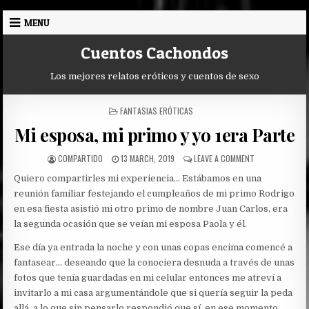
Skip
MENU
to
content
Cuentos Cachondos
Los mejores relatos eróticos y cuentos de sexo
POSTED
FANTASIAS ERÓTICAS
IN
Mi esposa, mi primo y yo 1era Parte
AUTHOR:
PUBLISHED
ON
COMPARTIDO
13 MARCH, 2019
LEAVE A COMMENT
DATE:
MI
Quiero compartirles mi experiencia… Estábamos en una
ESPOSA,
MI
reunión familiar festejando el cumpleaños de mi primo Rodrigo
PRIMO
en esa fiesta asistió mi otro primo de nombre Juan Carlos, era
Y
la segunda ocasión que se veían mi esposa Paola y él.
YO
1ERA
Ese día ya entrada la noche y con unas copas encima comencé a
PARTE
fantasear… deseando que la conociera desnuda a través de unas
fotos que tenía guardadas en mi celular entonces me atreví a
invitarlo a mi casa argumentándole que si quería seguir la peda
allá, a lo que sin pensarlo respondió que sí, en ese momento