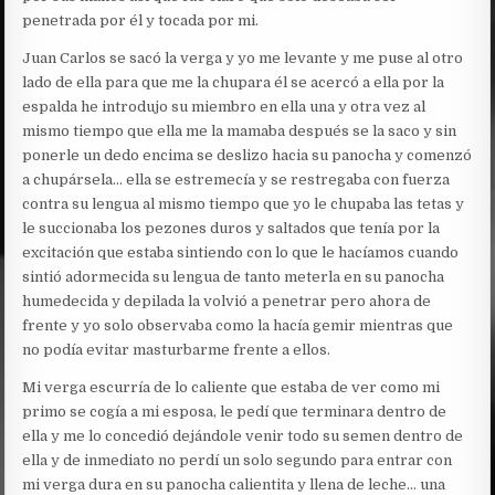
penetrada por él y tocada por mi.
Juan Carlos se sacó la verga y yo me levante y me puse al otro
lado de ella para que me la chupara él se acercó a ella por la
espalda he introdujo su miembro en ella una y otra vez al
mismo tiempo que ella me la mamaba después se la saco y sin
ponerle un dedo encima se deslizo hacia su panocha y comenzó
a chupársela… ella se estremecía y se restregaba con fuerza
contra su lengua al mismo tiempo que yo le chupaba las tetas y
le succionaba los pezones duros y saltados que tenía por la
excitación que estaba sintiendo con lo que le hacíamos cuando
sintió adormecida su lengua de tanto meterla en su panocha
humedecida y depilada la volvió a penetrar pero ahora de
frente y yo solo observaba como la hacía gemir mientras que
no podía evitar masturbarme frente a ellos.
Mi verga escurría de lo caliente que estaba de ver como mi
primo se cogía a mi esposa, le pedí que terminara dentro de
ella y me lo concedió dejándole venir todo su semen dentro de
ella y de inmediato no perdí un solo segundo para entrar con
mi verga dura en su panocha calientita y llena de leche… una