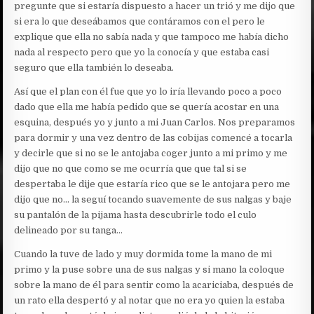
pregunte que si estaría dispuesto a hacer un trió y me dijo que
si era lo que deseábamos que contáramos con el pero le
explique que ella no sabía nada y que tampoco me había dicho
nada al respecto pero que yo la conocía y que estaba casi
seguro que ella también lo deseaba.
Así que el plan con él fue que yo lo iría llevando poco a poco
dado que ella me había pedido que se quería acostar en una
esquina, después yo y junto a mi Juan Carlos. Nos preparamos
para dormir y una vez dentro de las cobijas comencé a tocarla
y decirle que si no se le antojaba coger junto a mi primo y me
dijo que no que como se me ocurría que que tal si se
despertaba le dije que estaría rico que se le antojara pero me
dijo que no… la seguí tocando suavemente de sus nalgas y baje
su pantalón de la pijama hasta descubrirle todo el culo
delineado por su tanga…
Cuando la tuve de lado y muy dormida tome la mano de mi
primo y la puse sobre una de sus nalgas y si mano la coloque
sobre la mano de él para sentir como la acariciaba, después de
un rato ella despertó y al notar que no era yo quien la estaba