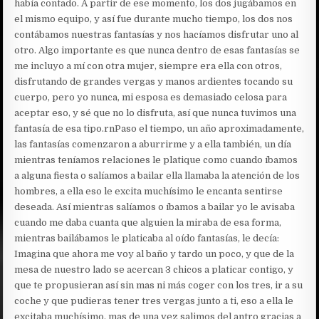
había contado. A partir de ese momento, los dos jugábamos en
el mismo equipo, y así fue durante mucho tiempo, los dos nos
contábamos nuestras fantasías y nos hacíamos disfrutar uno al
otro. Algo importante es que nunca dentro de esas fantasías se
me incluyo a mí con otra mujer, siempre era ella con otros,
disfrutando de grandes vergas y manos ardientes tocando su
cuerpo, pero yo nunca, mi esposa es demasiado celosa para
aceptar eso, y sé que no lo disfruta, así que nunca tuvimos una
fantasía de esa tipo.rnPaso el tiempo, un año aproximadamente,
las fantasías comenzaron a aburrirme y a ella también, un día
mientras teníamos relaciones le platique como cuando íbamos
a alguna fiesta o salíamos a bailar ella llamaba la atención de los
hombres, a ella eso le excita muchísimo le encanta sentirse
deseada. Así mientras salíamos o íbamos a bailar yo le avisaba
cuando me daba cuanta que alguien la miraba de esa forma,
mientras bailábamos le platicaba al oído fantasías, le decía:
Imagina que ahora me voy al baño y tardo un poco, y que de la
mesa de nuestro lado se acercan 3 chicos a platicar contigo, y
que te propusieran así sin mas ni más coger con los tres, ir a su
coche y que pudieras tener tres vergas junto a ti, eso a ella le
excitaba muchísimo, mas de una vez salimos del antro gracias a