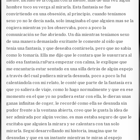
mente, incluso se la cogían con la mente, mas de una vez algun
hombre toco su verga al mirarla. Esta fantasía se fue
convirtiendo en una obsesión, al principio, cuando teníamos
sexo yo no le decía nada, solo imaginaba el que alguien mas se la
cogiera mientras yo los observaba, poco a poco la
comunicación se fue abriendo. Un día mientras teníamos sexo
de una manera demasiado excitante le comente al oído que
tenia una fantasía, y que deseaba contársela, pero que no sabia
como lo tomaría. Ella me dijo que le contara que le susurrara al
oído esa fantasía.rnPara empezar con calma, le explique que
me encantaría estar sentado en una silla detrás de algún espejo
a través del cual pudiera mirarla desnuda, poco a poco la fui
calentándola con mi relato, le conté que parte de la fantasía era
que yo saliera de viaje, como lo hago normalmente y que en ese
momento en el que yo no pudiera estar con ella, le dieran unas
ganas infinitas de coger, le recordé como ella se desnuda sin
pudor frente a la ventana abierta, creo que le gusta la idea de
ser admirada por algún vecino, es mas estaba seguro de que le
excitaba que alguien la mirara y se calentara con tan solo
mirarla. Seguí desarrollando mi historia, imagina que te
desnudas y que en un instante mientras te miras al espejo