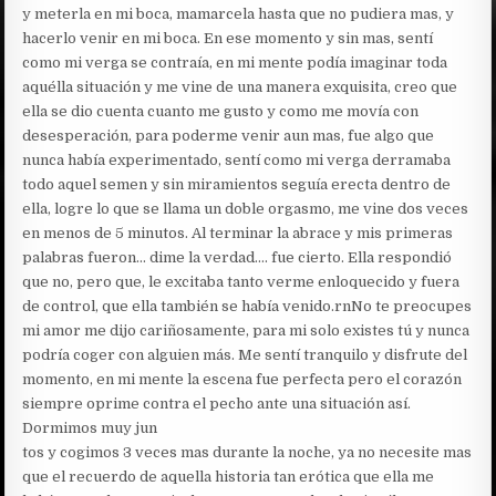
y meterla en mi boca, mamarcela hasta que no pudiera mas, y
hacerlo venir en mi boca. En ese momento y sin mas, sentí
como mi verga se contraía, en mi mente podía imaginar toda
aquélla situación y me vine de una manera exquisita, creo que
ella se dio cuenta cuanto me gusto y como me movía con
desesperación, para poderme venir aun mas, fue algo que
nunca había experimentado, sentí como mi verga derramaba
todo aquel semen y sin miramientos seguía erecta dentro de
ella, logre lo que se llama un doble orgasmo, me vine dos veces
en menos de 5 minutos. Al terminar la abrace y mis primeras
palabras fueron… dime la verdad…. fue cierto. Ella respondió
que no, pero que, le excitaba tanto verme enloquecido y fuera
de control, que ella también se había venido.rnNo te preocupes
mi amor me dijo cariñosamente, para mi solo existes tú y nunca
podría coger con alguien más. Me sentí tranquilo y disfrute del
momento, en mi mente la escena fue perfecta pero el corazón
siempre oprime contra el pecho ante una situación así.
Dormimos muy jun
tos y cogimos 3 veces mas durante la noche, ya no necesite mas
que el recuerdo de aquella historia tan erótica que ella me