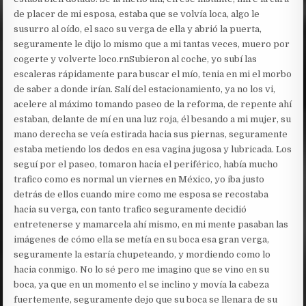
de placer de mi esposa, estaba que se volvía loca, algo le
susurro al oído, el saco su verga de ella y abrió la puerta,
seguramente le dijo lo mismo que a mi tantas veces, muero por
cogerte y volverte loco.rnSubieron al coche, yo subí las
escaleras rápidamente para buscar el mío, tenia en mi el morbo
de saber a donde irían. Salí del estacionamiento, ya no los vi,
acelere al máximo tomando paseo de la reforma, de repente ahí
estaban, delante de mí en una luz roja, él besando a mi mujer, su
mano derecha se veía estirada hacia sus piernas, seguramente
estaba metiendo los dedos en esa vagina jugosa y lubricada. Los
seguí por el paseo, tomaron hacia el periférico, había mucho
trafico como es normal un viernes en México, yo iba justo
detrás de ellos cuando mire como me esposa se recostaba
hacia su verga, con tanto trafico seguramente decidió
entretenerse y mamarcela ahí mismo, en mi mente pasaban las
imágenes de cómo ella se metía en su boca esa gran verga,
seguramente la estaría chupeteando, y mordiendo como lo
hacia conmigo. No lo sé pero me imagino que se vino en su
boca, ya que en un momento el se inclino y movía la cabeza
fuertemente, seguramente dejo que su boca se llenara de su