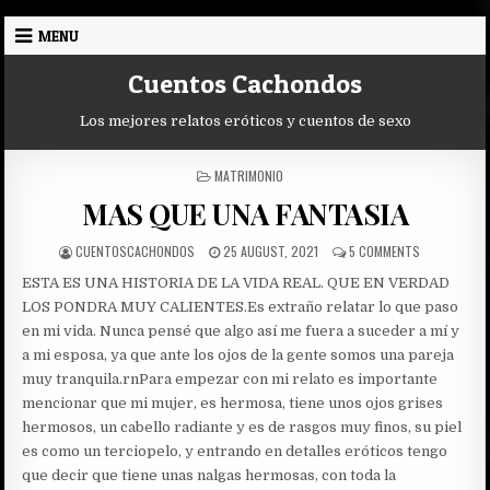
Skip
MENU
to
content
Cuentos Cachondos
Los mejores relatos eróticos y cuentos de sexo
POSTED
MATRIMONIO
IN
MAS QUE UNA FANTASIA
AUTHOR:
PUBLISHED
ON
CUENTOSCACHONDOS
25 AUGUST, 2021
5 COMMENTS
DATE:
MAS
ESTA ES UNA HISTORIA DE LA VIDA REAL. QUE EN VERDAD
QUE
UNA
LOS PONDRA MUY CALIENTES.
Es extraño relatar lo que paso
FANTASIA
en mi vida. Nunca pensé que algo así me fuera a suceder a mí y
a mi esposa, ya que ante los ojos de la gente somos una pareja
muy tranquila.rnPara empezar con mi relato es importante
mencionar que mi mujer, es hermosa, tiene unos ojos grises
hermosos, un cabello radiante y es de rasgos muy finos, su piel
es como un terciopelo, y entrando en detalles eróticos tengo
que decir que tiene unas nalgas hermosas, con toda la