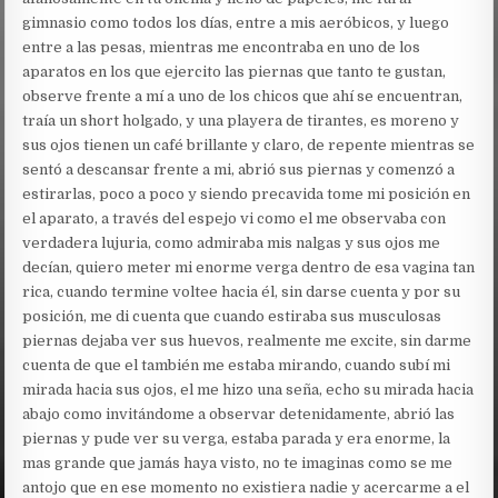
gimnasio como todos los días, entre a mis aeróbicos, y luego
entre a las pesas, mientras me encontraba en uno de los
aparatos en los que ejercito las piernas que tanto te gustan,
observe frente a mí a uno de los chicos que ahí se encuentran,
traía un short holgado, y una playera de tirantes, es moreno y
sus ojos tienen un café brillante y claro, de repente mientras se
sentó a descansar frente a mi, abrió sus piernas y comenzó a
estirarlas, poco a poco y siendo precavida tome mi posición en
el aparato, a través del espejo vi como el me observaba con
verdadera lujuria, como admiraba mis nalgas y sus ojos me
decían, quiero meter mi enorme verga dentro de esa vagina tan
rica, cuando termine voltee hacia él, sin darse cuenta y por su
posición, me di cuenta que cuando estiraba sus musculosas
piernas dejaba ver sus huevos, realmente me excite, sin darme
cuenta de que el también me estaba mirando, cuando subí mi
mirada hacia sus ojos, el me hizo una seña, echo su mirada hacia
abajo como invitándome a observar detenidamente, abrió las
piernas y pude ver su verga, estaba parada y era enorme, la
mas grande que jamás haya visto, no te imaginas como se me
antojo que en ese momento no existiera nadie y acercarme a el