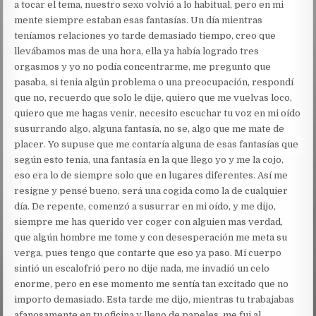
a tocar el tema, nuestro sexo volvió a lo habitual, pero en mi
mente siempre estaban esas fantasías. Un día mientras
teníamos relaciones yo tarde demasiado tiempo, creo que
llevábamos mas de una hora, ella ya había logrado tres
orgasmos y yo no podía concentrarme, me pregunto que
pasaba, si tenia algún problema o una preocupación, respondí
que no, recuerdo que solo le dije, quiero que me vuelvas loco,
quiero que me hagas venir, necesito escuchar tu voz en mi oído
susurrando algo, alguna fantasía, no se, algo que me mate de
placer. Yo supuse que me contaría alguna de esas fantasías que
según esto tenia, una fantasía en la que llego yo y me la cojo,
eso era lo de siempre solo que en lugares diferentes. Así me
resigne y pensé bueno, será una cogida como la de cualquier
día. De repente, comenzó a susurrar en mi oído, y me dijo,
siempre me has querido ver coger con alguien mas verdad,
que algún hombre me tome y con desesperación me meta su
verga, pues tengo que contarte que eso ya paso. Mi cuerpo
sintió un escalofrió pero no dije nada, me invadió un celo
enorme, pero en ese momento me sentía tan excitado que no
importo demasiado. Esta tarde me dijo, mientras tu trabajabas
afanosamente en tu oficina y lleno de papeles, me fui al