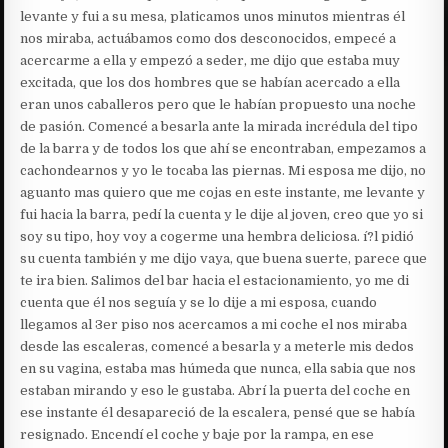
levante y fui a su mesa, platicamos unos minutos mientras él
nos miraba, actuábamos como dos desconocidos, empecé a
acercarme a ella y empezó a seder, me dijo que estaba muy
excitada, que los dos hombres que se habían acercado a ella
eran unos caballeros pero que le habían propuesto una noche
de pasión. Comencé a besarla ante la mirada incrédula del tipo
de la barra y de todos los que ahí se encontraban, empezamos a
cachondearnos y yo le tocaba las piernas. Mi esposa me dijo, no
aguanto mas quiero que me cojas en este instante, me levante y
fui hacia la barra, pedí la cuenta y le dije al joven, creo que yo si
soy su tipo, hoy voy a cogerme una hembra deliciosa. í?l pidió
su cuenta también y me dijo vaya, que buena suerte, parece que
te ira bien. Salimos del bar hacia el estacionamiento, yo me di
cuenta que él nos seguía y se lo dije a mi esposa, cuando
llegamos al 3er piso nos acercamos a mi coche el nos miraba
desde las escaleras, comencé a besarla y a meterle mis dedos
en su vagina, estaba mas húmeda que nunca, ella sabia que nos
estaban mirando y eso le gustaba. Abrí la puerta del coche en
ese instante él desapareció de la escalera, pensé que se había
resignado. Encendí el coche y baje por la rampa, en ese