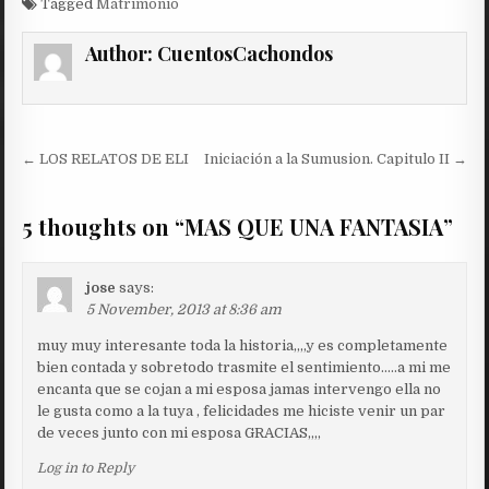
Tagged
Matrimonio
Author:
CuentosCachondos
Post
← LOS RELATOS DE ELI
Iniciación a la Sumusion. Capitulo II →
navigation
5 thoughts on “
MAS QUE UNA FANTASIA
”
jose
says:
5 November, 2013 at 8:36 am
muy muy interesante toda la historia,,,,y es completamente
bien contada y sobretodo trasmite el sentimiento…..a mi me
encanta que se cojan a mi esposa jamas intervengo ella no
le gusta como a la tuya , felicidades me hiciste venir un par
de veces junto con mi esposa GRACIAS,,,,
Log in to Reply