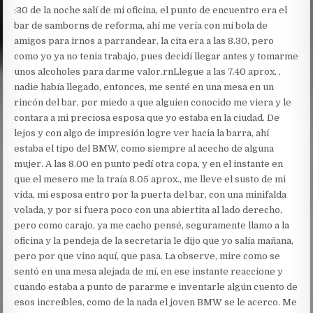
:30 de la noche salí de mi oficina, el punto de encuentro era el
bar de samborns de reforma, ahí me vería con mi bola de
amigos para irnos a parrandear, la cita era a las 8.30, pero
como yo ya no tenia trabajo, pues decidí llegar antes y tomarme
unos alcoholes para darme valor.rnLlegue a las 7.40 aprox. ,
nadie había llegado, entonces, me senté en una mesa en un
rincón del bar, por miedo a que alguien conocido me viera y le
contara a mi preciosa esposa que yo estaba en la ciudad. De
lejos y con algo de impresión logre ver hacia la barra, ahí
estaba el tipo del BMW, como siempre al acecho de alguna
mujer. A las 8.00 en punto pedí otra copa, y en el instante en
que el mesero me la traía 8.05 aprox., me lleve el susto de mi
vida, mi esposa entro por la puerta del bar, con una minifalda
volada, y por si fuera poco con una abiertita al lado derecho,
pero como carajo, ya me cacho pensé, seguramente llamo a la
oficina y la pendeja de la secretaria le dijo que yo salía mañana,
pero por que vino aquí, que pasa. La observe, mire como se
sentó en una mesa alejada de mí, en ese instante reaccione y
cuando estaba a punto de pararme e inventarle algún cuento de
esos increíbles, como de la nada el joven BMW se le acerco. Me