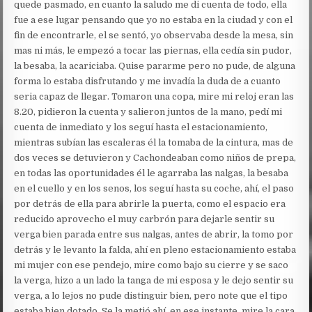
quede pasmado, en cuanto la saludo me di cuenta de todo, ella
fue a ese lugar pensando que yo no estaba en la ciudad y con el
fin de encontrarle, el se sentó, yo observaba desde la mesa, sin
mas ni más, le empezó a tocar las piernas, ella cedía sin pudor,
la besaba, la acariciaba. Quise pararme pero no pude, de alguna
forma lo estaba disfrutando y me invadía la duda de a cuanto
seria capaz de llegar. Tomaron una copa, mire mi reloj eran las
8.20, pidieron la cuenta y salieron juntos de la mano, pedí mi
cuenta de inmediato y los seguí hasta el estacionamiento,
mientras subían las escaleras él la tomaba de la cintura, mas de
dos veces se detuvieron y Cachondeaban como niños de prepa,
en todas las oportunidades él le agarraba las nalgas, la besaba
en el cuello y en los senos, los seguí hasta su coche, ahí, el paso
por detrás de ella para abrirle la puerta, como el espacio era
reducido aprovecho el muy carbrón para dejarle sentir su
verga bien parada entre sus nalgas, antes de abrir, la tomo por
detrás y le levanto la falda, ahí en pleno estacionamiento estaba
mi mujer con ese pendejo, mire como bajo su cierre y se saco
la verga, hizo a un lado la tanga de mi esposa y le dejo sentir su
verga, a lo lejos no pude distinguir bien, pero note que el tipo
estaba bien dotado. Se la metió ahí, en ese instante, mire la cara