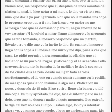
ella le encantaría charlar con él, así que le dije, oye tu también
vienes solo, me respondió que si, después de unos minutos de
platica normal, le hice notar a mi mujer, le dije ya viste a esa
niña, que daría yo por ligármela. Por que no le mandas una copa
le propuse, creo que a ti si te haría caso, yo mejor no me
arriesgo creo que es demasiado para mí, seguramente no le
voy a gustar. í?l la volvió a mirar, llamo al mesero y le pregunto
que estaba tomando, el mesero respondió que un martíni,
llévale otro y dile que yo la invito le dijo. En cuanto el mesero
llego con la copa a su mesa él me miro y me dijo, pues a ver que
pasa. Le pidió permiso para acompañarla, ella dijo que si,
haciéndose un poco del rogar, platicaron y el se acercaba a ella
provocativamente, le tomaba de la mejilla y le decía secretos
de los cuales ella se reía, desde mi lugar todo se veía
perfectamente, el de vez en cuando ponía su mano en la rodilla
de mi esposa queriendo insinuarle algo mas. Platicaron un
poco, y después de 15 min. El se retiro, llego a la barra y pidió
una copa. Es muy apretada me dijo, hice el intento pero no se
dejo, creo que no desea a nadie en este momento. Que extraño
le dije, tal vez no eres su tipo…. sabes algo, lo voy a intentar
ahora yo, veremos que sucede, el que no arriesga no gana. Me