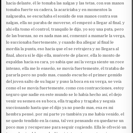
hacia delante, él le tomaba las nalgas y las tetas, con sus manos
tomaba fuerte su cadera, la acariciaba y en momentos la
nalgueaba, se escuchaba el sonido de sus manos contra sus
nalgas, ella no paraba de moverse, el empezó a llegar al final, y
ahí ella tomo el control, tranquilo le dijo, yo soy una puta, pero
de las buenas, no es nada mas así, comenzó a mamarle la verga,
lo succionaba fuertemente, y cuando iba allegar al final le
mordía la punta, eso hacia que el se retrajera y no llegara al
final, ahora si le dijo ella, muérete de placer, ella lo monto de
espaldas hacia su cara, yo sabia que así la verga siente un roce
intenso, ella me lo enseño, se movía fuertemente, él trataba de
pararla pero no pudo mas, cuando escucho el primer gemido
del joven salto de su lugar y puso la boca en su verga, se veía
como el se movía fuertemente, como con contracciones, estoy
seguro que nadie en este mundo se lo había hecho así, el dejo
venir su semen es su boca, ella tragaba y tragaba y seguía
succionando hasta que el dijo ya no puedo mas, esa es mi
hembra pensé, por mi parte yo también ya me había venido, el
se quedo tendido en la cama, tal vez pensando en quedarse un
poco mas y recuperase para seguir cogiendo. Ella le ofreció un