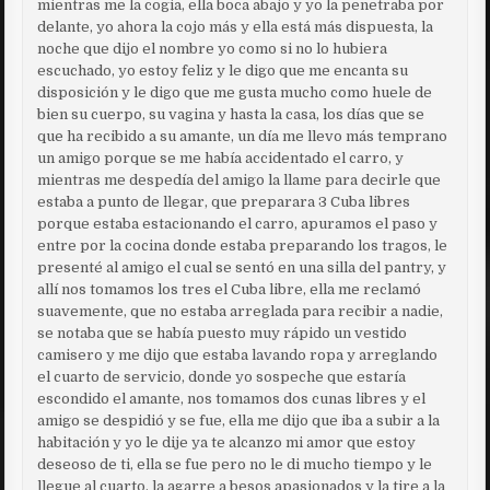
mientras me la cogia, ella boca abajo y yo la penetraba por
delante, yo ahora la cojo más y ella está más dispuesta, la
noche que dijo el nombre yo como si no lo hubiera
escuchado, yo estoy feliz y le digo que me encanta su
disposición y le digo que me gusta mucho como huele de
bien su cuerpo, su vagina y hasta la casa, los días que se
que ha recibido a su amante, un día me llevo más temprano
un amigo porque se me había accidentado el carro, y
mientras me despedía del amigo la llame para decirle que
estaba a punto de llegar, que preparara 3 Cuba libres
porque estaba estacionando el carro, apuramos el paso y
entre por la cocina donde estaba preparando los tragos, le
presenté al amigo el cual se sentó en una silla del pantry, y
allí nos tomamos los tres el Cuba libre, ella me reclamó
suavemente, que no estaba arreglada para recibir a nadie,
se notaba que se había puesto muy rápido un vestido
camisero y me dijo que estaba lavando ropa y arreglando
el cuarto de servicio, donde yo sospeche que estaría
escondido el amante, nos tomamos dos cunas libres y el
amigo se despidió y se fue, ella me dijo que iba a subir a la
habitación y yo le dije ya te alcanzo mi amor que estoy
deseoso de ti, ella se fue pero no le di mucho tiempo y le
llegue al cuarto, la agarre a besos apasionados y la tire a la