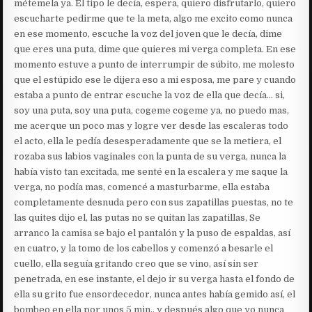
métemela ya. El tipo le decía, espera, quiero disfrutarlo, quiero
escucharte pedirme que te la meta, algo me excito como nunca
en ese momento, escuche la voz del joven que le decía, dime
que eres una puta, dime que quieres mi verga completa. En ese
momento estuve a punto de interrumpir de súbito, me molesto
que el estúpido ese le dijera eso a mi esposa, me pare y cuando
estaba a punto de entrar escuche la voz de ella que decía… si,
soy una puta, soy una puta, cogeme cogeme ya, no puedo mas,
me acerque un poco mas y logre ver desde las escaleras todo
el acto, ella le pedía desesperadamente que se la metiera, el
rozaba sus labios vaginales con la punta de su verga, nunca la
había visto tan excitada, me senté en la escalera y me saque la
verga, no podía mas, comencé a masturbarme, ella estaba
completamente desnuda pero con sus zapatillas puestas, no te
las quites dijo el, las putas no se quitan las zapatillas, Se
arranco la camisa se bajo el pantalón y la puso de espaldas, así
en cuatro, y la tomo de los cabellos y comenzó a besarle el
cuello, ella seguía gritando creo que se vino, así sin ser
penetrada, en ese instante, el dejo ir su verga hasta el fondo de
ella su grito fue ensordecedor, nunca antes había gemido así, el
bombeo en ella por unos 5 min., y después algo que yo nunca