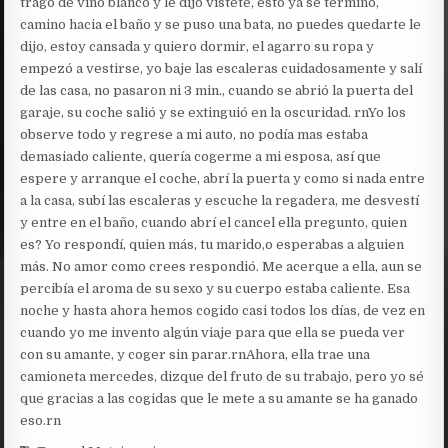
trago de vino blanco y le dijo vístete, esto ya se termino,
camino hacia el baño y se puso una bata, no puedes quedarte le
dijo, estoy cansada y quiero dormir, el agarro su ropa y
empezó a vestirse, yo baje las escaleras cuidadosamente y salí
de las casa, no pasaron ni 3 min., cuando se abrió la puerta del
garaje, su coche salió y se extinguió en la oscuridad. rnYo los
observe todo y regrese a mi auto, no podía mas estaba
demasiado caliente, quería cogerme a mi esposa, así que
espere y arranque el coche, abrí la puerta y como si nada entre
a la casa, subí las escaleras y escuche la regadera, me desvestí
y entre en el baño, cuando abrí el cancel ella pregunto, quien
es? Yo respondí, quien más, tu marido,o esperabas a alguien
más. No amor como crees respondió. Me acerque a ella, aun se
percibía el aroma de su sexo y su cuerpo estaba caliente. Esa
noche y hasta ahora hemos cogido casi todos los días, de vez en
cuando yo me invento algún viaje para que ella se pueda ver
con su amante, y coger sin parar.rnAhora, ella trae una
camioneta mercedes, dizque del fruto de su trabajo, pero yo sé
que gracias a las cogidas que le mete a su amante se ha ganado
eso.rn