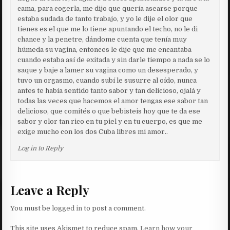
cama, para cogerla, me dijo que quería asearse porque
estaba sudada de tanto trabajo, y yo le dije el olor que
tienes es el que me lo tiene apuntando el techo, no le di
chance y la penetre, dándome cuenta que tenía muy
húmeda su vagina, entonces le dije que me encantaba
cuando estaba así de exitada y sin darle tiempo a nada se lo
saque y baje a lamer su vagina como un desesperado, y
tuvo un orgasmo, cuando subí le susurre al oído, nunca
antes te había sentido tanto sabor y tan delicioso, ojalá y
todas las veces que hacemos el amor tengas ese sabor tan
delicioso, que comités o que bebisteis hoy que te da ese
sabor y olor tan rico en tu piel y en tu cuerpo, es que me
exige mucho con los dos Cuba libres mi amor..
Log in to Reply
Leave a Reply
You must be
logged in
to post a comment.
This site uses Akismet to reduce spam.
Learn how your