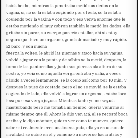
había hecho, mientras la penetraba metió sus dedos en la
vagina, si, no se la estaba cogiendo por el culo, se la estaba
cogiendo por la vagina y con todo y esa verga enorme que le
estaba metiendo el muy cabron también le metió los dedos, ella
gritaba sin parar, su cuerpo parecía estallar, ahí si estoy
seguro que tuvo un orgasmo, gemía demasiado y muy rápido.
El paro, y con mucha
fuerza la volteo, le abrió las piernas y ataco hacia su vagina,
volvió a jugar con la punta y de súbito se la metió, después, la
tomo de las pantorrillas y junto sus piernas ala altura de su
rostro, yo veía como aquella verga entraba y salía, a veces
rápido a veces lentamente, se la cogió así como por 10 min., y
después la puso de costado, pero el no se movió, se la estaba
cogiendo de lado, ella volvió a lograr un orgasmo, estaba loca
loca por esa verga jugosa. Mientras tanto yo me seguía
masturbando pero me tomaba mi tiempo, quería venirme al
mismo tiempo que él. Ahora le dijo ven acá, el se recostó boca
arriba y le dijo móntate, quiero ver como te mueves, quiero
saber si realmente eres una buena puta, ella ya en un son de
rivalidad, se subió en él y comenzó a moverse hacia atrás y