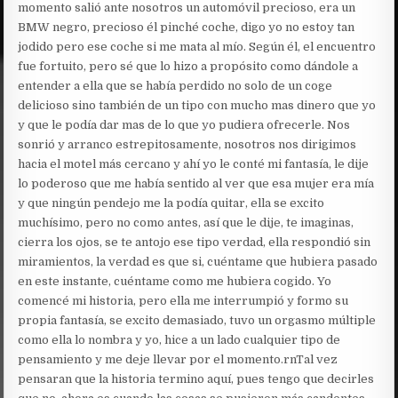
momento salió ante nosotros un automóvil precioso, era un
BMW negro, precioso él pinché coche, digo yo no estoy tan
jodido pero ese coche si me mata al mío. Según él, el encuentro
fue fortuito, pero sé que lo hizo a propósito como dándole a
entender a ella que se había perdido no solo de un coge
delicioso sino también de un tipo con mucho mas dinero que yo
y que le podía dar mas de lo que yo pudiera ofrecerle. Nos
sonrió y arranco estrepitosamente, nosotros nos dirigimos
hacia el motel más cercano y ahí yo le conté mi fantasía, le dije
lo poderoso que me había sentido al ver que esa mujer era mía
y que ningún pendejo me la podía quitar, ella se excito
muchísimo, pero no como antes, así que le dije, te imaginas,
cierra los ojos, se te antojo ese tipo verdad, ella respondió sin
miramientos, la verdad es que si, cuéntame que hubiera pasado
en este instante, cuéntame como me hubiera cogido. Yo
comencé mi historia, pero ella me interrumpió y formo su
propia fantasía, se excito demasiado, tuvo un orgasmo múltiple
como ella lo nombra y yo, hice a un lado cualquier tipo de
pensamiento y me deje llevar por el momento.rnTal vez
pensaran que la historia termino aquí, pues tengo que decirles