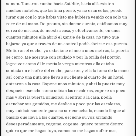
semen. Tomaron rumbo hacia Satélite, hacia allá existen
muchos moteles, que lastima pensé, ya no eran celos, puedo
jurar que con lo que había visto me hubiera venido con solo un
roce de mi mano. De pronto, sin darme cuenta, estábamos muy
cerca de mi casa, de nuestra casa, y efectivamente, en unos
cuantos minutos ella abrió el garaje de la casa, no tuvo que
bajarse ya que a través de un control podía abrirse esa puerta.
Metieron el coche, yo estacione el mío a unos metros, la puerta
se cerro. Me acerque con cuidado y por la orilla del portón
logre ver como él le metía la verga mientras ella estaba
sentada en el cofre del coche, pararon y ella lo tomo de la mano,
así, como una puta que lleva a su cliente al cuarto de un hotel,
entraron a la casa. Espere unos minutos, y abrí la puerta muy
despacio, escuche como subían las escaleras, espere un poco
mas y abrí la puerta principal, al entrar a la casa, podía
escuchar sus gemidos, me deslice a poco por las escaleras,
muy cuidadosamente para no ser escuchado, cuando llegue al
pasillo que lleva a los cuartos, escuche su voz gritando
desesperadamente, cogeme, cogeme, quiero tenerte dentro,
quiero que me hagas tuya, vamos no me hagas sufrir mas,