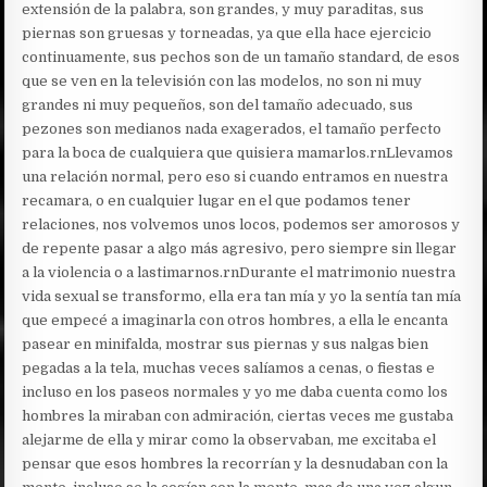
extensión de la palabra, son grandes, y muy paraditas, sus
piernas son gruesas y torneadas, ya que ella hace ejercicio
continuamente, sus pechos son de un tamaño standard, de esos
que se ven en la televisión con las modelos, no son ni muy
grandes ni muy pequeños, son del tamaño adecuado, sus
pezones son medianos nada exagerados, el tamaño perfecto
para la boca de cualquiera que quisiera mamarlos.rnLlevamos
una relación normal, pero eso si cuando entramos en nuestra
recamara, o en cualquier lugar en el que podamos tener
relaciones, nos volvemos unos locos, podemos ser amorosos y
de repente pasar a algo más agresivo, pero siempre sin llegar
a la violencia o a lastimarnos.rnDurante el matrimonio nuestra
vida sexual se transformo, ella era tan mía y yo la sentía tan mía
que empecé a imaginarla con otros hombres, a ella le encanta
pasear en minifalda, mostrar sus piernas y sus nalgas bien
pegadas a la tela, muchas veces salíamos a cenas, o fiestas e
incluso en los paseos normales y yo me daba cuenta como los
hombres la miraban con admiración, ciertas veces me gustaba
alejarme de ella y mirar como la observaban, me excitaba el
pensar que esos hombres la recorrían y la desnudaban con la