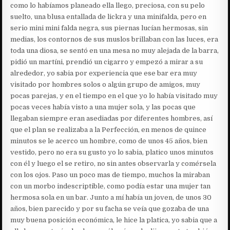
como lo habíamos planeado ella llego, preciosa, con su pelo
suelto, una blusa entallada de lickra y una minifalda, pero en
serio mini mini falda negra, sus piernas lucían hermosas, sin
medias, los contornos de sus muslos brillaban con las luces, era
toda una diosa, se sentó en una mesa no muy alejada de la barra,
pidió un martíni, prendió un cigarro y empezó a mirar a su
alrededor, yo sabia por experiencia que ese bar era muy
visitado por hombres solos o algún grupo de amigos, muy
pocas parejas, y en el tiempo en el que yo lo había visitado muy
pocas veces había visto a una mujer sola, y las pocas que
llegaban siempre eran asediadas por diferentes hombres, así
que el plan se realizaba a la Perfección, en menos de quince
minutos se le acerco un hombre, como de unos 45 años, bien
vestido, pero no era su gusto yo lo sabia, platico unos minutos
con él y luego el se retiro, no sin antes observarla y comérsela
con los ojos. Paso un poco mas de tiempo, muchos la miraban
con un morbo indescriptible, como podía estar una mujer tan
hermosa sola en un bar. Junto a mí había un joven, de unos 30
años, bien parecido y por su facha se veía que gozaba de una
muy buena posición económica, le hice la platica, yo sabia que a