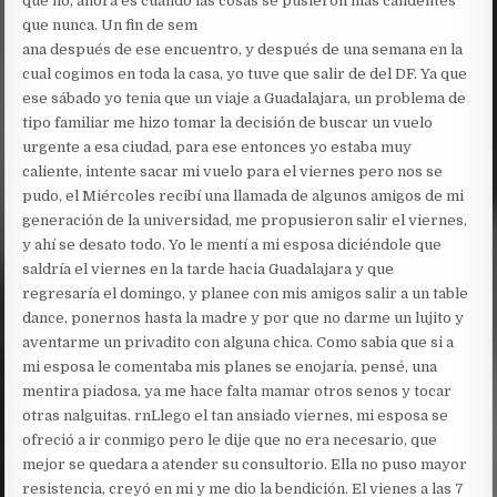
que no, ahora es cuando las cosas se pusieron más candentes
que nunca. Un fin de sem
ana después de ese encuentro, y después de una semana en la
cual cogimos en toda la casa, yo tuve que salir de del DF. Ya que
ese sábado yo tenia que un viaje a Guadalajara, un problema de
tipo familiar me hizo tomar la decisión de buscar un vuelo
urgente a esa ciudad, para ese entonces yo estaba muy
caliente, intente sacar mi vuelo para el viernes pero nos se
pudo, el Miércoles recibí una llamada de algunos amigos de mi
generación de la universidad, me propusieron salir el viernes,
y ahí se desato todo. Yo le mentí a mi esposa diciéndole que
saldría el viernes en la tarde hacia Guadalajara y que
regresaría el domingo, y planee con mis amigos salir a un table
dance, ponernos hasta la madre y por que no darme un lujito y
aventarme un privadito con alguna chica. Como sabia que si a
mi esposa le comentaba mis planes se enojaría, pensé, una
mentira piadosa, ya me hace falta mamar otros senos y tocar
otras nalguitas. rnLlego el tan ansiado viernes, mi esposa se
ofreció a ir conmigo pero le dije que no era necesario, que
mejor se quedara a atender su consultorio. Ella no puso mayor
resistencia, creyó en mi y me dio la bendición. El vienes a las 7