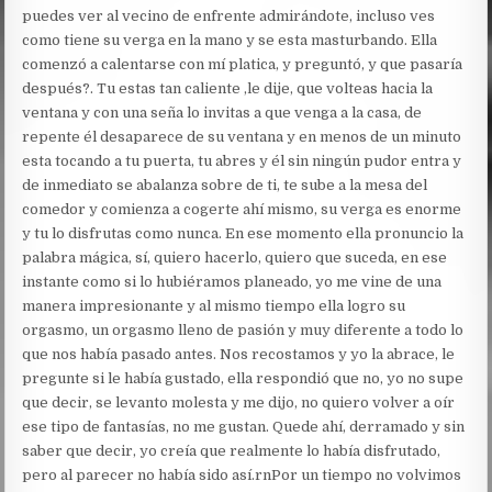
puedes ver al vecino de enfrente admirándote, incluso ves
como tiene su verga en la mano y se esta masturbando. Ella
comenzó a calentarse con mí platica, y preguntó, y que pasaría
después?. Tu estas tan caliente ,le dije, que volteas hacia la
ventana y con una seña lo invitas a que venga a la casa, de
repente él desaparece de su ventana y en menos de un minuto
esta tocando a tu puerta, tu abres y él sin ningún pudor entra y
de inmediato se abalanza sobre de ti, te sube a la mesa del
comedor y comienza a cogerte ahí mismo, su verga es enorme
y tu lo disfrutas como nunca. En ese momento ella pronuncio la
palabra mágica, sí, quiero hacerlo, quiero que suceda, en ese
instante como si lo hubiéramos planeado, yo me vine de una
manera impresionante y al mismo tiempo ella logro su
orgasmo, un orgasmo lleno de pasión y muy diferente a todo lo
que nos había pasado antes. Nos recostamos y yo la abrace, le
pregunte si le había gustado, ella respondió que no, yo no supe
que decir, se levanto molesta y me dijo, no quiero volver a oír
ese tipo de fantasías, no me gustan. Quede ahí, derramado y sin
saber que decir, yo creía que realmente lo había disfrutado,
pero al parecer no había sido así.rnPor un tiempo no volvimos