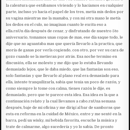
la calentura que estábamos viviendo y lo hacíamos en cualquier
parte, incluso yo hacia el papel de los tres, metía mis dedos por
su vagina mientras me la mamaba, y con mi otra mano le metía
los dedos en el culo, no imaginan cuanto le excita eso a
ella.rnUn día después de cenar, y disfrutando de nuestro 5to
aniversario, tomamos unas copas de mas, ese día saque todo, le
dije que no aguantaba mas que quería llevarlo a la practica, que
moría de ganas por verla cogiendo, con otro, por ver su cara de
gozo cuando se la metieran por atrás. Esa noche termino en
discusión, ella se molesto y me dijo que lo estaba llevando
demasiado lejos, que le daba miedo, que las fantasías son eso,
solo fantasías y que llevarlo al plano real era demasiado para
ella, intente tranquilizarla, sabia que tenia un poco de razón, y
como siempre lo tome con calma, tienes razón le dije, es
demasiado, pero que te parece esta idea. Esa idea es la que a
continuación relato y la cual llevamos a cabo.rnUna semana
después, baje de mi oficina y me dirigí al bar de samborns que
esta en reforma en la cuidad de México, entre y me senté en la
barra, pedí un wisky, mi bebida favorita, escuche la música y
trate de calmarme, algo sucedería y yo lo sabia. De pronto