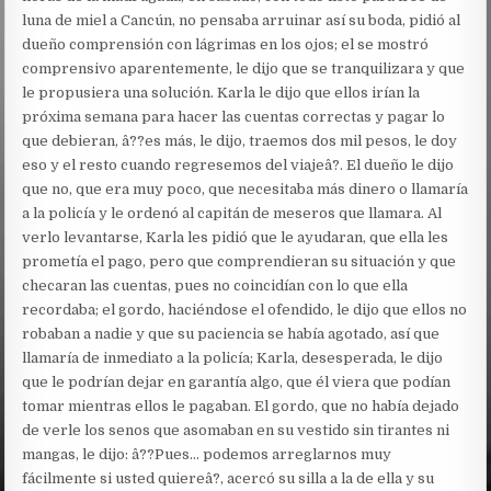
luna de miel a Cancún, no pensaba arruinar así su boda, pidió al
dueño comprensión con lágrimas en los ojos; el se mostró
comprensivo aparentemente, le dijo que se tranquilizara y que
le propusiera una solución. Karla le dijo que ellos irían la
próxima semana para hacer las cuentas correctas y pagar lo
que debieran, â??es más, le dijo, traemos dos mil pesos, le doy
eso y el resto cuando regresemos del viajeâ?. El dueño le dijo
que no, que era muy poco, que necesitaba más dinero o llamaría
a la policía y le ordenó al capitán de meseros que llamara. Al
verlo levantarse, Karla les pidió que le ayudaran, que ella les
prometía el pago, pero que comprendieran su situación y que
checaran las cuentas, pues no coincidían con lo que ella
recordaba; el gordo, haciéndose el ofendido, le dijo que ellos no
robaban a nadie y que su paciencia se había agotado, así que
llamaría de inmediato a la policía; Karla, desesperada, le dijo
que le podrían dejar en garantía algo, que él viera que podían
tomar mientras ellos le pagaban. El gordo, que no había dejado
de verle los senos que asomaban en su vestido sin tirantes ni
mangas, le dijo: â??Pues… podemos arreglarnos muy
fácilmente si usted quiereâ?, acercó su silla a la de ella y su