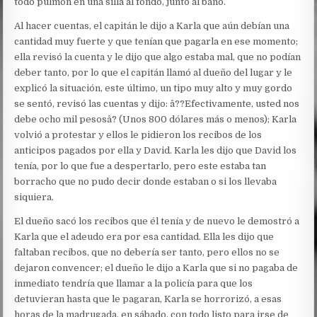
todo pulmón en una silla al fondo, junto al baño.
Al hacer cuentas, el capitán le dijo a Karla que aún debían una
cantidad muy fuerte y que tenían que pagarla en ese momento;
ella revisó la cuenta y le dijo que algo estaba mal, que no podían
deber tanto, por lo que el capitán llamó al dueño del lugar y le
explicó la situación, este último, un tipo muy alto y muy gordo
se sentó, revisó las cuentas y dijo: â??Efectivamente, usted nos
debe ocho mil pesosâ? (Unos 800 dólares más o menos); Karla
volvió a protestar y ellos le pidieron los recibos de los
anticipos pagados por ella y David. Karla les dijo que David los
tenía, por lo que fue a despertarlo, pero este estaba tan
borracho que no pudo decir donde estaban o si los llevaba
siquiera.
El dueño sacó los recibos que él tenía y de nuevo le demostró a
Karla que el adeudo era por esa cantidad. Ella les dijo que
faltaban recibos, que no debería ser tanto, pero ellos no se
dejaron convencer; el dueño le dijo a Karla que si no pagaba de
inmediato tendría que llamar a la policía para que los
detuvieran hasta que le pagaran, Karla se horrorizó, a esas
horas de la madrugada, en sábado, con todo listo para irse de