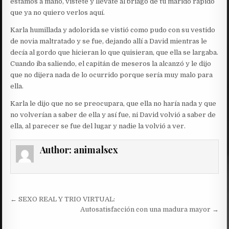
estamos a mano, vístete y llévate al briago de tu marido rápido
que ya no quiero verlos aquí.
Karla humillada y adolorida se vistió como pudo con su vestido
de novia maltratado y se fue, dejando allí a David mientras le
decía al gordo que hicieran lo que quisieran, que ella se largaba.
Cuando iba saliendo, el capitán de meseros la alcanzó y le dijo
que no dijera nada de lo ocurrido porque sería muy malo para
ella.
Karla le dijo que no se preocupara, que ella no haría nada y que
no volverían a saber de ella y así fue, ni David volvió a saber de
ella, al parecer se fue del lugar y nadie la volvió a ver.
Author:
animalsex
Post
← SEXO REAL Y TRIO VIRTUAL:
navigation
Autosatisfacción con una madura mayor →