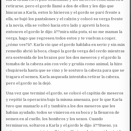
retirarse, pero el gordo llamó a dos de ellos y les dijo que
hincaran a Karla, estos lo hicieron y el gordo se paró frente a
ella, se bajó los pantalones y el calzón y colocó su verga frente
a la novia, ella se volteó hacia otro lado y apretó la boca;
entonces el gordo le dijo: â??mira niña puta, si no me mamas la
verga, hago que regresen todos estos y te vuelvan a coger,
¿cómo ves?â?. Karla vio que el gordo hablaba en serio y sin más
remedio abrió la boca, chupó la gorda verga del cerdo mientras
era sostenida de los brazos por los dos meseros y el gordo la
tomaba de la cabeza aún con velo y gruñía como animal, la hizo
chupársela hasta que se vino y le sostuvo la cabeza para que se
tragara el semen, Karla asqueada intentaba retirar la cabeza,
pero el gordo no la dejó.
Una vez que terminó el gordo, se colocó el capitán de meseros
y repitió la operación bajo la misma amenaza, por lo que Karla
tuvo que mamarlo a él y también a los dos meseros que les
habían ayudado; todos se vinieron en su boca y la llenaron de
semen en al cuello, los hombros y los senos. Cuando
terminaron, soltaron a Karla y el gordo le dijo: â??Bueno, ya