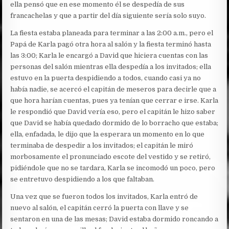
ella pensó que en ese momento él se despedía de sus
francachelas y que a partir del día siguiente sería solo suyo.
La fiesta estaba planeada para terminar a las 2:00 a.m., pero el
Papá de Karla pagó otra hora al salón y la fiesta terminó hasta
las 3:00; Karla le encargó a David que hiciera cuentas con las
personas del salón mientras ella despedía a los invitados; ella
estuvo en la puerta despidiendo a todos, cuando casi ya no
había nadie, se acercó el capitán de meseros para decirle que a
que hora harían cuentas, pues ya tenían que cerrar e irse. Karla
le respondió que David vería eso, pero el capitán le hizo saber
que David se había quedado dormido de lo borracho que estaba;
ella, enfadada, le dijo que la esperara un momento en lo que
terminaba de despedir a los invitados; el capitán le miró
morbosamente el pronunciado escote del vestido y se retiró,
pidiéndole que no se tardara, Karla se incomodó un poco, pero
se entretuvo despidiendo a los que faltaban.
Una vez que se fueron todos los invitados, Karla entró de
nuevo al salón, el capitán cerró la puerta con llave y se
sentaron en una de las mesas; David estaba dormido roncando a