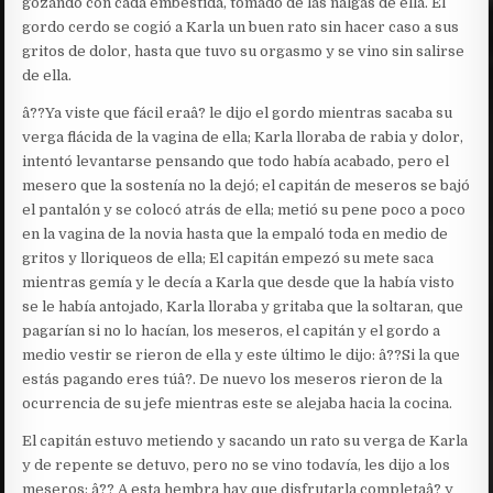
gozando con cada embestida, tomado de las nalgas de ella. El
gordo cerdo se cogió a Karla un buen rato sin hacer caso a sus
gritos de dolor, hasta que tuvo su orgasmo y se vino sin salirse
de ella.
â??Ya viste que fácil eraâ? le dijo el gordo mientras sacaba su
verga flácida de la vagina de ella; Karla lloraba de rabia y dolor,
intentó levantarse pensando que todo había acabado, pero el
mesero que la sostenía no la dejó; el capitán de meseros se bajó
el pantalón y se colocó atrás de ella; metió su pene poco a poco
en la vagina de la novia hasta que la empaló toda en medio de
gritos y lloriqueos de ella; El capitán empezó su mete saca
mientras gemía y le decía a Karla que desde que la había visto
se le había antojado, Karla lloraba y gritaba que la soltaran, que
pagarían si no lo hacían, los meseros, el capitán y el gordo a
medio vestir se rieron de ella y este último le dijo: â??Si la que
estás pagando eres túâ?. De nuevo los meseros rieron de la
ocurrencia de su jefe mientras este se alejaba hacia la cocina.
El capitán estuvo metiendo y sacando un rato su verga de Karla
y de repente se detuvo, pero no se vino todavía, les dijo a los
meseros: â?? A esta hembra hay que disfrutarla completaâ? y