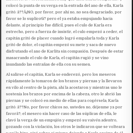
colocó la punta de su verga en la entrada del ano de ella, Karla
gritó: â??Â¡NO, por favor, por ahí no, no sea desgraciado, por
favor se lo suplico!â? pero el ya estaba empujando hacia
delante, al principio fue difícil, pues el culo de Karla era
estrecho, pero a fuerza de insistir, el culo empezó a ceder, el
capitán gritó de placer cuando logró empalarla toda y Karla
gritó de dolor, el capitán empezó su mete y saca de nuevo
disfrutando el ano de Karlita sin compasión. Después de estar
masacrando el culo de Karla, el capitán rugió y se vino
inundando las entrañas de ella con su semen.
Al salirse el capitán, Karla se enderezó, pero los meseros
rápidamente la tomaron de los brazos y piernas y la llevaron
en vilo al centro de la pista, ahí la acostaron y mientras uno le
sostenía los brazos por encima de la cabeza, otro le abrió las
piernas y se colocó en medio de ellas para cogérsela; Karla
gritó: â??No, por favor chicos no, ustedes no, déjenme ya por
favorâ?; el mesero sin hacer caso de las súplicas de ella, le
clavó la verga de un empujón y empezó su vaivén adentro,
gozando con la violación, los otros le indicaron que se volteara