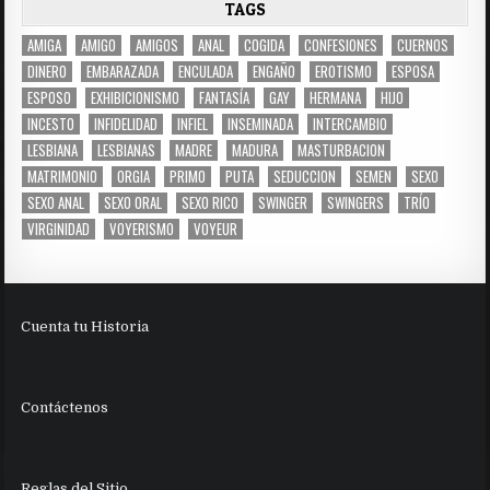
TAGS
AMIGA
AMIGO
AMIGOS
ANAL
COGIDA
CONFESIONES
CUERNOS
DINERO
EMBARAZADA
ENCULADA
ENGAÑO
EROTISMO
ESPOSA
ESPOSO
EXHIBICIONISMO
FANTASÍA
GAY
HERMANA
HIJO
INCESTO
INFIDELIDAD
INFIEL
INSEMINADA
INTERCAMBIO
LESBIANA
LESBIANAS
MADRE
MADURA
MASTURBACION
MATRIMONIO
ORGIA
PRIMO
PUTA
SEDUCCION
SEMEN
SEXO
SEXO ANAL
SEXO ORAL
SEXO RICO
SWINGER
SWINGERS
TRÍO
VIRGINIDAD
VOYERISMO
VOYEUR
Cuenta tu Historia
Contáctenos
Reglas del Sitio