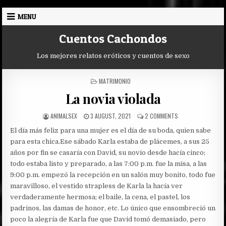
Skip
MENU
to
content
Cuentos Cachondos
Los mejores relatos eróticos y cuentos de sexo
POSTED
MATRIMONIO
IN
La novia violada
AUTHOR:
PUBLISHED
ON
ANIMALSEX
3 AUGUST, 2021
2 COMMENTS
DATE:
LA
El día más feliz para una mujer es el día de su boda, quien sabe
NOVIA
VIOLADA
para esta chica.
Ese sábado Karla estaba de plácemes, a sus 25
años por fin se casaría con David, su novio desde hacía cinco;
todo estaba listo y preparado, a las 7:00 p.m. fue la misa, a las
9:00 p.m. empezó la recepción en un salón muy bonito, todo fue
maravilloso, el vestido strapless de Karla la hacía ver
verdaderamente hermosa; el baile, la cena, el pastel, los
padrinos, las damas de honor, etc. Lo único que ensombreció un
poco la alegría de Karla fue que David tomó demasiado, pero