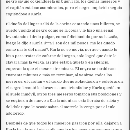
negro siguió cogiéndosela un buen rato, los demás meseros y
el capitán estaban asombrados, pero el negro impávido seguía
cogiéndose a Karla.
El dueño del lugar salió de la cocina contando unos billetes, se
quedó viendo al negro como se la cogía y le hizo una señal
levantando el dedo pulgar, como felicitándolo por su hazaña,
luego le dijo a Karla: â??Si, son dos mil pesos, me los quedo
como parte del pagoâ?. Karla no se movía, porque cuando lo
hizo para tratar de zafarse del negro, solo logró que éste le
clavara más la verga, así que estaba quieta y en silencio,
esperando que el mesero terminara. El negro se tardó casi
cuarenta minutos o más en terminar, al venirse, todos los
meseros, el capitán y el gordo dueño aplaudieron y celebraron;
el negro levantó los brazos como triunfador y Karla quedó en
el suelo inmóvil; otros tres meseros tomaron sus posiciones y
se cogieron de nuevo a Karla mientras esta lloraba de rabia y
del dolor que le ocasionaban al meterle la verga por el culo
adolorido.
Después de que todos los meseros pasaron por ella, dejaron a
Karla tirada en el piso sollozando y los meseros comenzaron a