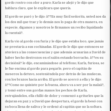
gordo rostro con olor a puro; Karla se alejó y le dijo que
hablara claro, que le explicara que quería.
El gordo se paró y le dijo: â??Es muy fácil señorita, usted nos da
los dos mil que trae y lo demás nos lo paga de otra manera, en
especie, digamos y nosotros le firmamos un recibo liquidando
la cuentaâ?.
Karla vio al gordo con furia y le dijo que estaba loco, que jamás
se prestaría a sus cochinadas. El gordo le dijo que entonces se
atuviera a las consecuencias y que además acusarían a David de
haber hecho destrozos en el salón estando borracho, â??es su
decisiónâ? le dijo, encaminándose al teléfono; Karla, furiosa, se
le fue encima al gordo para pegarle, pero el capitán de
meseros la detuvo, sosteniéndola por detrás de las muñecas,
con los brazos hacia arriba. El gordo se acercó a ella y le dijo:
â??Como no quisiste por la buena, ahora va a ser por la malaâ?,
y tomó entre sus gordas manos los pechos de Karla,
estrujándolos, ella chilló de dolor y comenzó a gritarles que la
dejaran en paz y a David que despertara, el gordo la besó con
su boca llena de saliva y le ordenó al capitán que no la soltara.