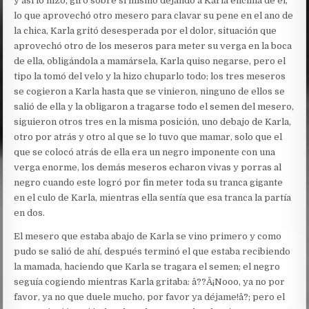
y así lo hizo, giró sobre si mismo dejando a Karla encima de él,
lo que aprovechó otro mesero para clavar su pene en el ano de
la chica, Karla gritó desesperada por el dolor, situación que
aprovechó otro de los meseros para meter su verga en la boca
de ella, obligándola a mamársela, Karla quiso negarse, pero el
tipo la tomó del velo y la hizo chuparlo todo; los tres meseros
se cogieron a Karla hasta que se vinieron, ninguno de ellos se
salió de ella y la obligaron a tragarse todo el semen del mesero,
siguieron otros tres en la misma posición, uno debajo de Karla,
otro por atrás y otro al que se lo tuvo que mamar, solo que el
que se colocó atrás de ella era un negro imponente con una
verga enorme, los demás meseros echaron vivas y porras al
negro cuando este logró por fin meter toda su tranca gigante
en el culo de Karla, mientras ella sentía que esa tranca la partía
en dos.
El mesero que estaba abajo de Karla se vino primero y como
pudo se salió de ahí, después terminó el que estaba recibiendo
la mamada, haciendo que Karla se tragara el semen; el negro
seguía cogiendo mientras Karla gritaba: â??Â¡Nooo, ya no por
favor, ya no que duele mucho, por favor ya déjame!â?; pero el