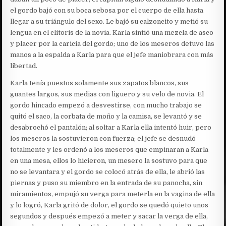
el gordo bajó con su boca sebosa por el cuerpo de ella hasta
llegar a su triángulo del sexo. Le bajó su calzoncito y metió su
lengua en el clítoris de la novia. Karla sintió una mezcla de asco
y placer por la caricia del gordo; uno de los meseros detuvo las
manos a la espalda a Karla para que el jefe maniobrara con más
libertad.
Karla tenía puestos solamente sus zapatos blancos, sus
guantes largos, sus medias con liguero y su velo de novia. El
gordo hincado empezó a desvestirse, con mucho trabajo se
quitó el saco, la corbata de moño y la camisa, se levantó y se
desabrochó el pantalón; al soltar a Karla ella intentó huir, pero
los meseros la sostuvieron con fuerza; el jefe se desnudó
totalmente y les ordenó a los meseros que empinaran a Karla
en una mesa, ellos lo hicieron, un mesero la sostuvo para que
no se levantara y el gordo se colocó atrás de ella, le abrió las
piernas y puso su miembro en la entrada de su panocha, sin
miramientos, empujó su verga para meterla en la vagina de ella
y lo logró, Karla gritó de dolor, el gordo se quedó quieto unos
segundos y después empezó a meter y sacar la verga de ella,