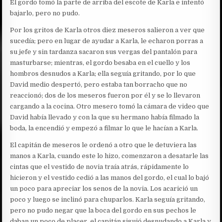
El gordo tomó la parte de arriba del escote de Karla e intentó
bajarlo, pero no pudo.
Por los gritos de Karla otros diez meseros salieron a ver que
sucedía; pero en lugar de ayudar a Karla, le echaron porras a
su jefe y sin tardanza sacaron sus vergas del pantalón para
masturbarse; mientras, el gordo besaba en el cuello y los
hombros desnudos a Karla; ella seguía gritando, por lo que
David medio despertó, pero estaba tan borracho que no
reaccionó; dos de los meseros fueron por él y se lo llevaron
cargando a la cocina. Otro mesero tomó la cámara de video que
David había llevado y con la que su hermano había filmado la
boda, la encendió y empezó a filmar lo que le hacían a Karla.
El capitán de meseros le ordenó a otro que le detuviera las
manos a Karla, cuando este lo hizo, comenzaron a desatarle las
cintas que el vestido de novia traía atrás, rápidamente lo
hicieron y el vestido cedió a las manos del gordo, el cual lo bajó
un poco para apreciar los senos de la novia. Los acarició un
poco y luego se inclinó para chuparlos. Karla seguía gritando,
pero no pudo negar que la boca del gordo en sus pechos le
daban un poco de placer, el capitán siguió desnudando a Karla y