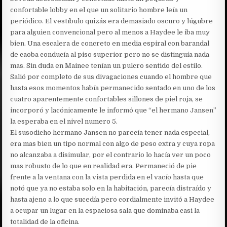
confortable lobby en el que un solitario hombre leía un
periódico. El vestíbulo quizás era demasiado oscuro y lúgubre
para alguien convencional pero al menos a Haydee le iba muy
bien. Una escalera de concreto en media espiral con barandal
de caoba conducía al piso superior pero no se distinguía nada
mas. Sin duda en Mainee tenían un pulcro sentido del estilo.
Salió por completo de sus divagaciones cuando el hombre que
hasta esos momentos había permanecido sentado en uno de los
cuatro aparentemente confortables sillones de piel roja, se
incorporó y lacónicamente le informó que “el hermano Jansen”
la esperaba en el nivel numero 5.
El susodicho hermano Jansen no parecía tener nada especial,
era mas bien un tipo normal con algo de peso extra y cuya ropa
no alcanzaba a disimular, por el contrario lo hacía ver un poco
mas robusto de lo que en realidad era. Permaneció de pie
frente a la ventana con la vista perdida en el vacío hasta que
notó que ya no estaba solo en la habitación, parecía distraído y
hasta ajeno a lo que sucedía pero cordialmente invitó a Haydee
a ocupar un lugar en la espaciosa sala que dominaba casi la
totalidad de la oficina.