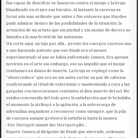
fue capaz de descifrar se lanzaron contra el monje y la bruja
blandiendo en el aire sus báculos. Al instante la caverna se
tornó aún mas ardiente que antes y fue entonces que Haydee
pudo admirar dentro de las posibilidades de la situación, la
actuación de un artista que sin piedad y sin asomo de decoro se
lanzaba a la mas brutal de las matanzas.
Un corte aqui, un tajo por allá… pronto los cuerpos cayeron uno
a uno haciendo patente que ese Staub era el menos
experimentado al que se había enfrentado Jansen. Era apenas
novicios en el arte sin embargo, eso no impidió que el monje
continuara su danza de muerte. La bruja se replegó como la
“observadora“ que era no sin antes cortar un par de cabezas
coadyuvando al ritual de exterminio y manteniendo a raya a las
gargolas con invocaciones contantes al dios muerto del sol. No
estaba convencida del todo pero la satisfacción que le brindaba
el momento la atribuyó a la agitación, a la sobrecarga de
adrenalina negándose a reconocer como siempre, que la pila
de cuerpos aunque grotesca la satisfacía hasta la nausea.
-Der Herrgott nimmt der Herrgott gibt…
Espetó Jansen al dirigente de Staub que aterrado, ordenana