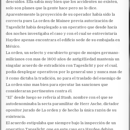
descuidos. Ella sabía muy bien que los accidentes no existen,
solo son planes que la gente hace pero no lo dice.
Aparentemente la proyección de su operador había sido la
correcta pues La orden de Mainee previa autorización de
Tageslicht había desplegado a un operativo que desde hacía
dos noches investigaba el caso y con el cual se entrevistaría
Haydee apenas encontrara el edificio sede de su embajada en
México.
La orden, un selecto y encubierto grupo de monjes germano-
milicianos con mas de 1600 años de antigíŒedad mantenía un
singular acuerdo de extradición con Tageslicht y por el cual,
podía desplegar operativos por lo general uno y nunca mas de
3 como dictaba la tradición, no para el traslado del enemigo de
La orden sino mas bien para ejecutar las sanciones que
consideraran pertinentes contra él.
“El” desde luego se refería al Staub, nombre con el que se
autodenominaba la secta paramilitar de Herr Asche, dictador
opositor jurado de La orden y de hecho la única razón de su
existencia.
El acuerdo estipulaba que siempre bajo la inspección de un
operativo Tageslicht, que en este caso era Haydee debían