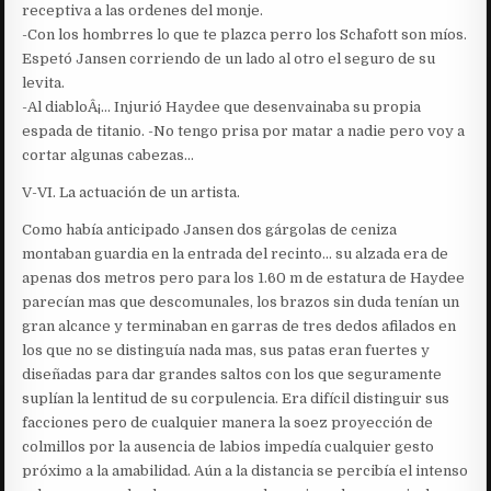
receptiva a las ordenes del monje.
-Con los hombrres lo que te plazca perro los Schafott son míos.
Espetó Jansen corriendo de un lado al otro el seguro de su
levita.
-Al diabloÂ¡… Injurió Haydee que desenvainaba su propia
espada de titanio. -No tengo prisa por matar a nadie pero voy a
cortar algunas cabezas…
V-VI. La actuación de un artista.
Como había anticipado Jansen dos gárgolas de ceniza
montaban guardia en la entrada del recinto… su alzada era de
apenas dos metros pero para los 1.60 m de estatura de Haydee
parecían mas que descomunales, los brazos sin duda tenían un
gran alcance y terminaban en garras de tres dedos afilados en
los que no se distinguía nada mas, sus patas eran fuertes y
diseñadas para dar grandes saltos con los que seguramente
suplían la lentitud de su corpulencia. Era difícil distinguir sus
facciones pero de cualquier manera la soez proyección de
colmillos por la ausencia de labios impedía cualquier gesto
próximo a la amabilidad. Aún a la distancia se percibía el intenso