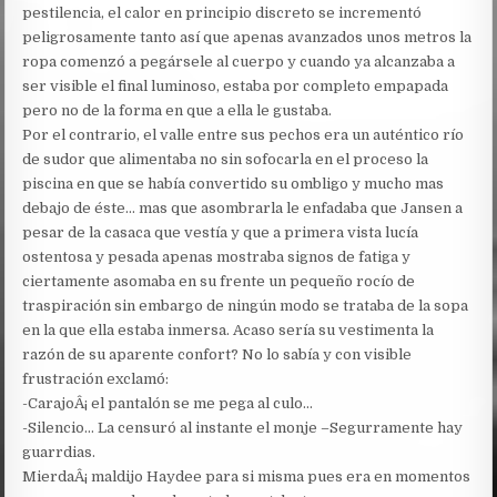
pestilencia, el calor en principio discreto se incrementó
peligrosamente tanto así que apenas avanzados unos metros la
ropa comenzó a pegársele al cuerpo y cuando ya alcanzaba a
ser visible el final luminoso, estaba por completo empapada
pero no de la forma en que a ella le gustaba.
Por el contrario, el valle entre sus pechos era un auténtico río
de sudor que alimentaba no sin sofocarla en el proceso la
piscina en que se había convertido su ombligo y mucho mas
debajo de éste… mas que asombrarla le enfadaba que Jansen a
pesar de la casaca que vestía y que a primera vista lucía
ostentosa y pesada apenas mostraba signos de fatiga y
ciertamente asomaba en su frente un pequeño rocío de
traspiración sin embargo de ningún modo se trataba de la sopa
en la que ella estaba inmersa. Acaso sería su vestimenta la
razón de su aparente confort? No lo sabía y con visible
frustración exclamó:
-CarajoÂ¡ el pantalón se me pega al culo…
-Silencio… La censuró al instante el monje –Segurramente hay
guarrdias.
MierdaÂ¡ maldijo Haydee para si misma pues era en momentos