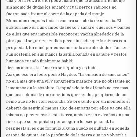
una y otra vez a los torpes Schafott que lo atacaran. El monje
sin asomo de dudas los encaró y cual perros rabiosos no
fueron nada frente al corte de la espada del monje.
Momentos después toda la cámara se cubrió de silencio. El
subterráneo era un campo de fuego y sangre, cuerpos y partes
de ellos que era imposible reconocer yacían alrededor de la
pira que al seguir encendida pero sin nadie que la atizara con
propiedad, terminó por consumir todo a su alrededor. Jansen
aún sostenía en sus manos la astilla bañada en sangre y restos
humanos cuando finalmente habló:
-irrnos ahora… la cámarra se sepulta y es todo…
Así que eso era todo, pensó Haydee. “La emisión de sanciones”
no era mas que una vil y sangrienta masacre que no obstante no
lamentaba en lo absoluto. Después de todo el Staub no era mas
que una colonia de entrometidos queriendo apropiarse de un
reino que no les correspondía. Se preguntó por un momento si
debería de sentir al menos algo de empatía por ellos ya que ella
misma no pertenecía a esta tierra, ambos eran extraños en una
tierra que se empeñaba por acoger a lo excepcional. La
respuesta si es que formuló alguna quedó sepultada en aquella
casona de quinta, en lo profundo de la tierra que no volvería a