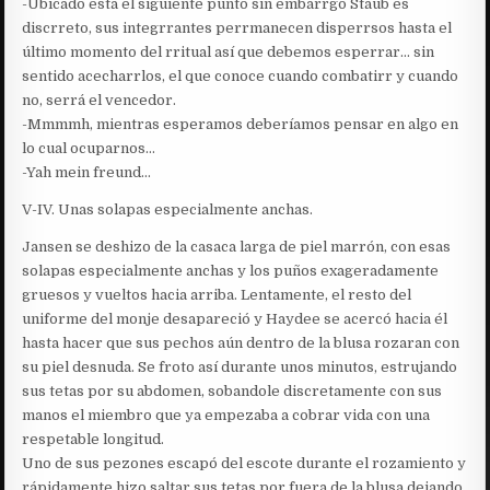
-Ubicado está el siguiente punto sin embarrgo Staub es
discrreto, sus integrrantes perrmanecen disperrsos hasta el
último momento del rritual así que debemos esperrar… sin
sentido acecharrlos, el que conoce cuando combatirr y cuando
no, serrá el vencedor.
-Mmmmh, mientras esperamos deberíamos pensar en algo en
lo cual ocuparnos…
-Yah mein freund…
V-IV. Unas solapas especialmente anchas.
Jansen se deshizo de la casaca larga de piel marrón, con esas
solapas especialmente anchas y los puños exageradamente
gruesos y vueltos hacia arriba. Lentamente, el resto del
uniforme del monje desapareció y Haydee se acercó hacia él
hasta hacer que sus pechos aún dentro de la blusa rozaran con
su piel desnuda. Se froto así durante unos minutos, estrujando
sus tetas por su abdomen, sobandole discretamente con sus
manos el miembro que ya empezaba a cobrar vida con una
respetable longitud.
Uno de sus pezones escapó del escote durante el rozamiento y
rápidamente hizo saltar sus tetas por fuera de la blusa dejando