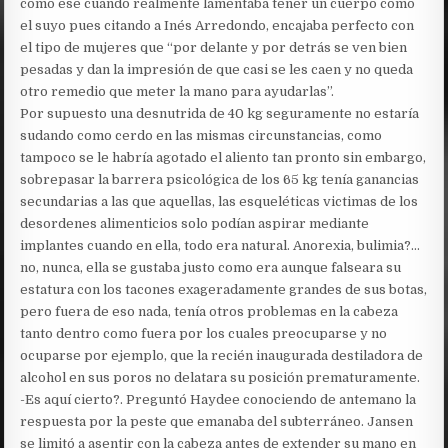
como ese cuando realmente lamentaba tener un cuerpo como
el suyo pues citando a Inés Arredondo, encajaba perfecto con
el tipo de mujeres que “por delante y por detrás se ven bien
pesadas y dan la impresión de que casi se les caen y no queda
otro remedio que meter la mano para ayudarlas”.
Por supuesto una desnutrida de 40 kg seguramente no estaría
sudando como cerdo en las mismas circunstancias, como
tampoco se le habría agotado el aliento tan pronto sin embargo,
sobrepasar la barrera psicológica de los 65 kg tenía ganancias
secundarias a las que aquellas, las esqueléticas victimas de los
desordenes alimenticios solo podían aspirar mediante
implantes cuando en ella, todo era natural. Anorexia, bulimia?…
no, nunca, ella se gustaba justo como era aunque falseara su
estatura con los tacones exageradamente grandes de sus botas,
pero fuera de eso nada, tenía otros problemas en la cabeza
tanto dentro como fuera por los cuales preocuparse y no
ocuparse por ejemplo, que la recién inaugurada destiladora de
alcohol en sus poros no delatara su posición prematuramente.
-Es aquí cierto?. Preguntó Haydee conociendo de antemano la
respuesta por la peste que emanaba del subterráneo. Jansen
se limitó a asentir con la cabeza antes de extender su mano en