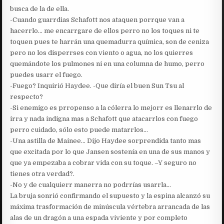
busca de la de ella.
-Cuando guarrdias Schafott nos ataquen porrque van a
hacerrlo… me encarrgare de ellos perro no los toques ni te
toquen pues te harrán una quemadurra química, son de ceniza
pero no los disperrses con viento o agua, no los quierres
quemándote los pulmones ni en una columna de humo, perro
puedes usarr el fuego.
-Fuego? Inquirió Haydee. -Que diría el buen Sun Tsu al
respecto?
-Si enemigo es prropenso a la cólerra lo mejorr es llenarrlo de
irra y nada indigna mas a Schafott que atacarrlos con fuego
perro cuidado, sólo esto puede matarrlos…
-Una astilla de Mainee… Dijo Haydee sorprendida tanto mas
que excitada por lo que Jansen sostenía en una de sus manos y
que ya empezaba a cobrar vida con su toque. –Y seguro no
tienes otra verdad?.
-No y de cualquierr manerra no podrrías usarrla…
La bruja sonrió confirmando el supuesto y la espina alcanzó su
máxima trasformación de minúscula vértebra arrancada de las
alas de un dragón a una espada viviente y por completo