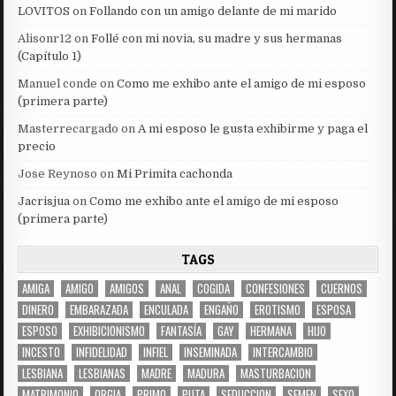
LOVITOS
on
Follando con un amigo delante de mi marido
Alisonr12
on
Follé con mi novia, su madre y sus hermanas
(Capítulo 1)
Manuel conde
on
Como me exhibo ante el amigo de mi esposo
(primera parte)
Masterrecargado
on
A mi esposo le gusta exhibirme y paga el
precio
Jose Reynoso
on
Mi Primita cachonda
Jacrisjua
on
Como me exhibo ante el amigo de mi esposo
(primera parte)
TAGS
AMIGA
AMIGO
AMIGOS
ANAL
COGIDA
CONFESIONES
CUERNOS
DINERO
EMBARAZADA
ENCULADA
ENGAÑO
EROTISMO
ESPOSA
ESPOSO
EXHIBICIONISMO
FANTASÍA
GAY
HERMANA
HIJO
INCESTO
INFIDELIDAD
INFIEL
INSEMINADA
INTERCAMBIO
LESBIANA
LESBIANAS
MADRE
MADURA
MASTURBACION
MATRIMONIO
ORGIA
PRIMO
PUTA
SEDUCCION
SEMEN
SEXO