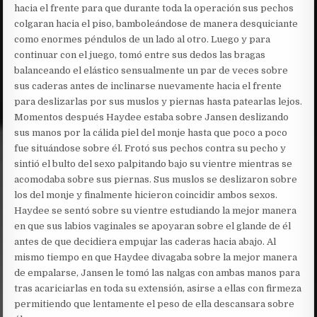
hacia el frente para que durante toda la operación sus pechos
colgaran hacia el piso, bamboleándose de manera desquiciante
como enormes péndulos de un lado al otro. Luego y para
continuar con el juego, tomó entre sus dedos las bragas
balanceando el elástico sensualmente un par de veces sobre
sus caderas antes de inclinarse nuevamente hacia el frente
para deslizarlas por sus muslos y piernas hasta patearlas lejos.
Momentos después Haydee estaba sobre Jansen deslizando
sus manos por la cálida piel del monje hasta que poco a poco
fue situándose sobre él. Frotó sus pechos contra su pecho y
sintió el bulto del sexo palpitando bajo su vientre mientras se
acomodaba sobre sus piernas. Sus muslos se deslizaron sobre
los del monje y finalmente hicieron coincidir ambos sexos.
Haydee se sentó sobre su vientre estudiando la mejor manera
en que sus labios vaginales se apoyaran sobre el glande de él
antes de que decidiera empujar las caderas hacia abajo. Al
mismo tiempo en que Haydee divagaba sobre la mejor manera
de empalarse, Jansen le tomó las nalgas con ambas manos para
tras acariciarlas en toda su extensión, asirse a ellas con firmeza
permitiendo que lentamente el peso de ella descansara sobre