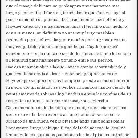
que el masaje delirante se prolongara unos instantes mas,
luego y con lentitud fueron girando hasta que Jansen cayó al
piso, su miembro apuntaba descaradamente hacia el techo y
Haydee gateando sensualmente hacia él terminó por medirlo
con sus manos, en definitiva no era muy largo mas bien
promedio pero sobresalía y por mucho por su grosor con un
muy respetable y amoratado glande que Haydee acarició
suavemente con la punta de sus dedos antes de lamerlo en toda
su longitud para finalmente ponerlo entre sus pechos.
Esa era una maniobra a la que Jansen estaba acostumbrado y
que resultaba obvia dadas las enormes proporciones de
Haydee que sin perder mas tiempo se prestó a masturbar con
firmeza, comprimiendo sus pechos con ambas manos viendo la
punta amoratada sobresalir y hundirse entre los confines de su
turgente anatomía conforme al masaje se aceleraba.
En un momento dado decidió que el monje merecía tener una
generosa vista de su cuerpo así que poniéndose de pie se
arrancó de una buena vez la blusa dejando sus pechos bailar
libremente, luego y sin que fuese del todo necesario, deslizó
lentamente los ajustados pantalones hasta el piso inclinándose