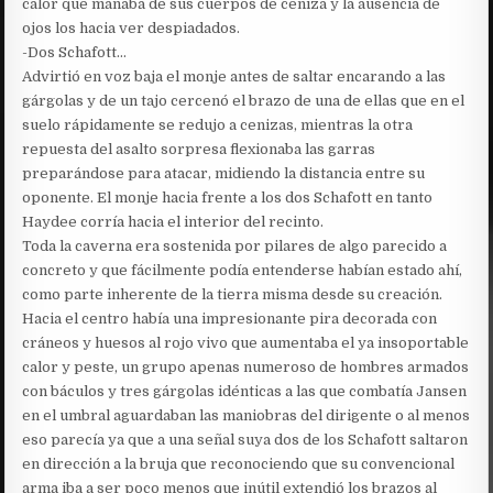
calor que manaba de sus cuerpos de ceniza y la ausencia de
ojos los hacia ver despiadados.
-Dos Schafott…
Advirtió en voz baja el monje antes de saltar encarando a las
gárgolas y de un tajo cercenó el brazo de una de ellas que en el
suelo rápidamente se redujo a cenizas, mientras la otra
repuesta del asalto sorpresa flexionaba las garras
preparándose para atacar, midiendo la distancia entre su
oponente. El monje hacia frente a los dos Schafott en tanto
Haydee corría hacia el interior del recinto.
Toda la caverna era sostenida por pilares de algo parecido a
concreto y que fácilmente podía entenderse habían estado ahí,
como parte inherente de la tierra misma desde su creación.
Hacia el centro había una impresionante pira decorada con
cráneos y huesos al rojo vivo que aumentaba el ya insoportable
calor y peste, un grupo apenas numeroso de hombres armados
con báculos y tres gárgolas idénticas a las que combatía Jansen
en el umbral aguardaban las maniobras del dirigente o al menos
eso parecía ya que a una señal suya dos de los Schafott saltaron
en dirección a la bruja que reconociendo que su convencional
arma iba a ser poco menos que inútil extendió los brazos al