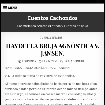
Skip
MENU
to
content
Cuentos Cachondos
Los mejores relatos eróticos y cuentos de sexo
POSTED
MAGIA
,
RELATOS
IN
HAYDEELA BRUJA AGNÓSTICA V.
JANSEN.
AUTHOR:
PUBLISHED
ON
JOSEPMARIA
28 MAY, 2021
LEAVE A COMMENT
DATE:
HAYDEELA
HAYDEELA BRUJA AGNí?STICA V. JANSEN.
BRUJA
AGNÓSTICA
V-I. La tediosa etapa de registro de evidencias.
V.
JANSEN.
El humo negro se había disipado hacia cerca de una hora y los
curiosos habían perdido el interés desde mucho tiempo antes
sin embargo, el hombre en casaca marrón con solapas altas y
puños vueltos hacia arriba no perdería su determinación solo
porque esa, fuese una escena cotidiana en su vida. En realidad