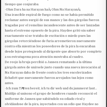
tiempo que conjuraba:
-Ohm Dara ha na Harayan haÂ¡ Ohm Na HarayanÂ¡
Una irascible espiral de fuego como no se había permitido
reclamar antes surgió de sus manos y las dos gárgolas fueron
tragadas por el remolino incandescente antes de ser lanzadas
hasta el extremo opuesto de la pira. Haydee gritó sin saber
exactamente si se trataba de excitación o miedo pues las
gárgolas retorciéndose de furia arremetieron nuevamente
contra ella mientras los poseedores de la pira la encaraban
desde lejos protegiendo al dirigente que absorto por completo
a su estratagema poca atención mostraba al cuadro.
De reojo la bruja percibió a Jansen rematando a la última
gárgola antes de unírsele justo cuando una nueva invocación al
Na Harayan daba de frente contra los tres encolerizados
Schafott que nuevamente fueron arrojados tan lejos como
antes.
-Ich zum Tí¶ten bereit, ich tu dir weh und du jammerst laut…
Maldijo al unísono el grupo de hombres cuando reconoció el
uniforme de Jansen que sabiéndolo su odiado rival y
olvidándose de la pira, inyectados con un odio que Haydee no