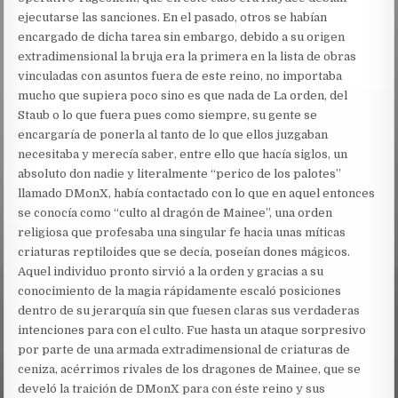
ejecutarse las sanciones. En el pasado, otros se habían
encargado de dicha tarea sin embargo, debido a su origen
extradimensional la bruja era la primera en la lista de obras
vinculadas con asuntos fuera de este reino, no importaba
mucho que supiera poco sino es que nada de La orden, del
Staub o lo que fuera pues como siempre, su gente se
encargaría de ponerla al tanto de lo que ellos juzgaban
necesitaba y merecía saber, entre ello que hacía siglos, un
absoluto don nadie y literalmente “perico de los palotes”
llamado DMonX, había contactado con lo que en aquel entonces
se conocía como “culto al dragón de Mainee”, una orden
religiosa que profesaba una singular fe hacia unas míticas
criaturas reptiloides que se decía, poseían dones mágicos.
Aquel individuo pronto sirvió a la orden y gracias a su
conocimiento de la magia rápidamente escaló posiciones
dentro de su jerarquía sin que fuesen claras sus verdaderas
intenciones para con el culto. Fue hasta un ataque sorpresivo
por parte de una armada extradimensional de criaturas de
ceniza, acérrimos rivales de los dragones de Mainee, que se
develó la traición de DMonX para con éste reino y sus