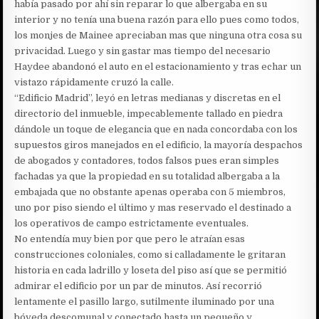
había pasado por ahí sin reparar lo que albergaba en su
interior y no tenía una buena razón para ello pues como todos,
los monjes de Mainee apreciaban mas que ninguna otra cosa su
privacidad. Luego y sin gastar mas tiempo del necesario
Haydee abandonó el auto en el estacionamiento y tras echar un
vistazo rápidamente cruzó la calle.
“Edificio Madrid”, leyó en letras medianas y discretas en el
directorio del inmueble, impecablemente tallado en piedra
dándole un toque de elegancia que en nada concordaba con los
supuestos giros manejados en el edificio, la mayoría despachos
de abogados y contadores, todos falsos pues eran simples
fachadas ya que la propiedad en su totalidad albergaba a la
embajada que no obstante apenas operaba con 5 miembros,
uno por piso siendo el último y mas reservado el destinado a
los operativos de campo estrictamente eventuales.
No entendía muy bien por que pero le atraían esas
construcciones coloniales, como si calladamente le gritaran
historia en cada ladrillo y loseta del piso así que se permitió
admirar el edificio por un par de minutos. Así recorrió
lentamente el pasillo largo, sutilmente iluminado por una
bóveda descomunal y conectado hasta un pequeño y