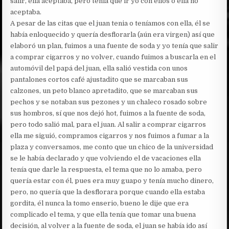
salir, ella aceptaba, pero tenía que ir yo con ellos o ella no
aceptaba.
A pesar de las citas que el juan tenia o teníamos con ella, él se
había enloquecido y quería desflorarla (aún era virgen) así que
elaboró un plan, fuimos a una fuente de soda y yo tenía que salir
a comprar cigarros y no volver, cuando fuimos a buscarla en el
automóvil del papá del juan, ella salió vestida con unos
pantalones cortos café ajustadito que se marcaban sus
calzones, un peto blanco apretadito, que se marcaban sus
pechos y se notaban sus pezones y un chaleco rosado sobre
sus hombros, sí que nos dejó hot, fuimos a la fuente de soda,
pero todo salió mal, para el juan. Al salir a comprar cigarros
ella me siguió, compramos cigarros y nos fuimos a fumar a la
plaza y conversamos, me conto que un chico de la universidad
se le había declarado y que volviendo el de vacaciones ella
tenía que darle la respuesta, el tema que no lo amaba, pero
quería estar con él, pues era muy guapo y tenía mucho dinero,
pero, no quería que la desflorara porque cuando ella estaba
gordita, él nunca la tomo enserio, bueno le dije que era
complicado el tema, y que ella tenía que tomar una buena
decisión, al volver a la fuente de soda, el juan se había ido así