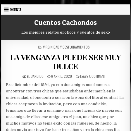
Skip
MENU
to
content
Cuentos Cachondos
Los mejores relatos eróticos y cuentos de sexo
POSTED
VIRGINIDAD Y DESFLORAMIENTOS
IN
LA VENGANZA PUEDE SER MUY
DULCE
AUTHOR:
PUBLISHED
ON
EL BANDIDO
6 APRIL, 2020
LEAVE A COMMENT
DATE:
LA
Era diciembre del 1994, yo con dos amigos nos íbamos a
VENGANZA
PUEDE
encontrar con tres chicas que estudiaban enfermería en la
SER
universidad, el encuentro seria en la zona del litoral central, las
MUY
chicas aceptaron la invitación, pero con una condición,
DULCE
teníamos que llevar a un amigo para que hiciera de pareja con
una amiga de ellas; ese amigo era el juan, un chico que por
muchos motivos no tenía éxito con las mujeres, de hecho, la
única novia que tuvo fue hace tres años y era la chica más fea