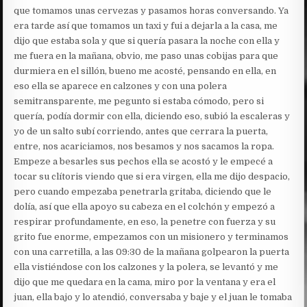
que tomamos unas cervezas y pasamos horas conversando. Ya
era tarde así que tomamos un taxi y fui a dejarla a la casa, me
dijo que estaba sola y que si quería pasara la noche con ella y
me fuera en la mañana, obvio, me paso unas cobijas para que
durmiera en el sillón, bueno me acosté, pensando en ella, en
eso ella se aparece en calzones y con una polera
semitransparente, me pegunto si estaba cómodo, pero si
quería, podía dormir con ella, diciendo eso, subió la escaleras y
yo de un salto subí corriendo, antes que cerrara la puerta,
entre, nos acariciamos, nos besamos y nos sacamos la ropa.
Empeze a besarles sus pechos ella se acostó y le empecé a
tocar su clítoris viendo que si era virgen, ella me dijo despacio,
pero cuando empezaba penetrarla gritaba, diciendo que le
dolía, así que ella apoyo su cabeza en el colchón y empezó a
respirar profundamente, en eso, la penetre con fuerza y su
grito fue enorme, empezamos con un misionero y terminamos
con una carretilla, a las 09:30 de la mañana golpearon la puerta
ella vistiéndose con los calzones y la polera, se levantó y me
dijo que me quedara en la cama, miro por la ventana y era el
juan, ella bajo y lo atendió, conversaba y baje y el juan le tomaba