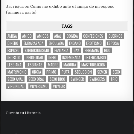
Jacrisjua
on
Como me exhibo ante el amigo de mi esposo
(primera parte)
TAGS
AMIGA
AMIGO
AMIGOS
ANAL
COGIDA
CONFESIONES
CUERNOS
DINERO
EMBARAZADA
ENCULADA
ENGAÑO
EROTISMO
ESPOSA
ESPOSO
EXHIBICIONISMO
FANTASÍA
GAY
HERMANA
HIJO
INCESTO
INFIDELIDAD
INFIEL
INSEMINADA
INTERCAMBIO
LESBIANA
LESBIANAS
MADRE
MADURA
MASTURBACION
MATRIMONIO
ORGIA
PRIMO
PUTA
SEDUCCION
SEMEN
SEXO
SEXO ANAL
SEXO ORAL
SEXO RICO
SWINGER
SWINGERS
TRÍO
VIRGINIDAD
VOYERISMO
VOYEUR
Cuenta tu Historia