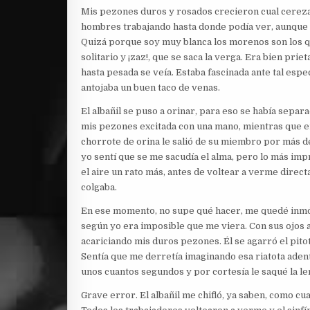
Mis pezones duros y rosados crecieron cual cereza
hombres trabajando hasta donde podía ver, aunque 
Quizá porque soy muy blanca los morenos son los que
solitario y ¡zaz!, que se saca la verga. Era bien prie
hasta pesada se veía. Estaba fascinada ante tal esp
antojaba un buen taco de venas.
El albañil se puso a orinar, para eso se había sepa
mis pezones excitada con una mano, mientras que en
chorrote de orina le salió de su miembro por más de
yo sentí que se me sacudía el alma, pero lo más imp
el aire un rato más, antes de voltear a verme dire
colgaba.
En ese momento, no supe qué hacer, me quedé inmóv
según yo era imposible que me viera. Con sus ojos 
acariciando mis duros pezones. Él se agarró el pito
Sentía que me derretía imaginando esa riatota adent
unos cuantos segundos y por cortesía le saqué la 
Grave error. El albañil me chifló, ya saben, como cu