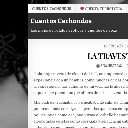
Skip
CUENTOS CACHONDOS
CUENTA TU HISTORIA
to
content
Cuentos Cachondos
Los mejores relatos eróticos y cuentos de sexo
POSTED
TRASVESTIS
IN
LA TRAVEST
AUTHOR:
BESAMISTETAS
Hola, soy travesti de closet del D.F., no empezaré
experiencia con un hombre como muchas chicas com
la experiencia más caliente de mi vida hasta ahora. L
siquiera he puesto un pie afuera de mi casa vestida 
Mis padres trabajaban y yo acababa de salir de la u
ponerme linda con algunas prendas que había compr
peluca, pues como era joven traía el cabello bastant
alborotadas coletas como colegiala y así lucía mi cab
color negro con encajes rojos, que al ponérmelo m