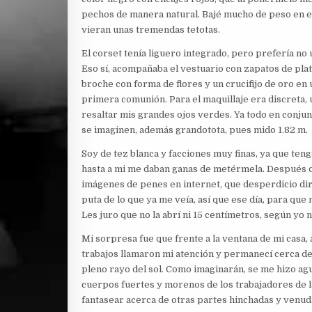
pechos de manera natural. Bajé mucho de peso en e
vieran unas tremendas tetotas.
El corset tenía liguero integrado, pero prefería no
Eso sí, acompañaba el vestuario con zapatos de plat
broche con forma de flores y un crucifijo de oro en 
primera comunión. Para el maquillaje era discreta, 
resaltar mis grandes ojos verdes. Ya todo en conju
se imaginen, además grandotota, pues mido 1.82 m.
Soy de tez blanca y facciones muy finas, ya que ten
hasta a mi me daban ganas de metérmela. Después d
imágenes de penes en internet, que desperdicio dir
puta de lo que ya me veía, así que ese día, para que 
Les juro que no la abrí ni 15 centímetros, según yo 
Mi sorpresa fue que frente a la ventana de mi casa
trabajos llamaron mi atención y permanecí cerca de
pleno rayo del sol. Como imaginarán, se me hizo agu
cuerpos fuertes y morenos de los trabajadores de 
fantasear acerca de otras partes hinchadas y venud