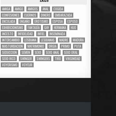
TAGS
AMIGA
AMIGO
AMIGOS
ANAL
COGIDA
CONFESIONES
CUERNOS
DINERO
EMBARAZADA
ENCULADA
ENGAÑO
EROTISMO
ESPOSA
ESPOSO
EXHIBICIONISMO
FANTASÍA
GAY
HERMANA
HIJO
INCESTO
INFIDELIDAD
INFIEL
INSEMINADA
INTERCAMBIO
LESBIANA
LESBIANAS
MADRE
MADURA
MASTURBACION
MATRIMONIO
ORGIA
PRIMO
PUTA
SEDUCCION
SEMEN
SEXO
SEXO ANAL
SEXO ORAL
SEXO RICO
SWINGER
SWINGERS
TRÍO
VIRGINIDAD
VOYERISMO
VOYEUR