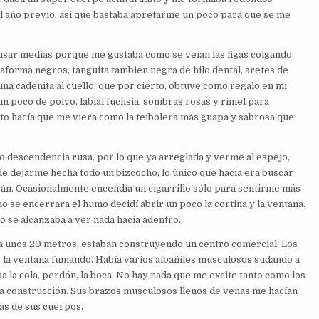
l año previo, así que bastaba apretarme un poco para que se me
 usar medias porque me gustaba como se veían las ligas colgando.
aforma negros, tanguita tambien negra de hilo dental, aretes de
una cadenita al cuello, que por cierto, obtuve como regalo en mi
un poco de polvo, labial fuchsia, sombras rosas y rimel para
nto hacía que me viera como la teibolera más guapa y sabrosa que
go descendencia rusa, por lo que ya arreglada y verme al espejo,
e dejarme hecha todo un bizcocho, lo único que hacía era buscar
án. Ocasionalmente encendía un cigarrillo sólo para sentirme más
no se encerrara el humo decidí abrir un poco la cortina y la ventana.
no se alcanzaba a ver nada hacia adentro.
, a unos 20 metros, estaban construyendo un centro comercial. Los
 la ventana fumando. Había varios albañiles musculosos sudando a
a la cola, perdón, la boca. No hay nada que me excite tanto como los
la construcción. Sus brazos musculosos llenos de venas me hacían
as de sus cuerpos.