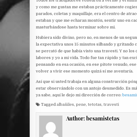
Todos los trabajadores voltearon a verme y el sinfín
y como me gustan me estaban prácticamente cogiend
parados, coletas y maquillaje, era el centro de atr
estaban y que me echaran montón, sentir uno en cada 
masturbándose hasta terminar sobre mi.
Hubiera sido divino, pero no, en menos de un segun
la expectativa unos 15 minutos silbando y gritando c
se percató de que había visto una travesti. Y no los
labores y yo a mi vida. Todo fue tan rápido y tan e
pensando en esa ocasión, en ese pitote venudo, ese
volver a vivir ese momento quizá sí me aventaría.
Así que si usted trabaja en alguna construcción pón
estar observándolo con un antojo desmedido. Es más
ya sabe, aquí le dejo mi dirección de correo:
besami
Tagged
albañiles
,
pene
,
tetotas
,
travesti
Author:
besamistetas