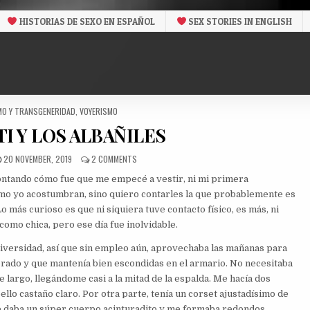
HISTORIAS DE SEXO EN ESPAÑOL
SEX STORIES IN ENGLISH
MO Y TRANSGENERIDAD
,
VOYERISMO
I Y LOS ALBAÑILES
PUBLISHED
ON
20 NOVEMBER, 2019
2 COMMENTS
DATE:
LA
 contando cómo fue que me empecé a vestir, ni mi primera
TRAVESTI
Y
o yo acostumbran, sino quiero contarles la que probablemente es
LOS
o más curioso es que ni siquiera tuve contacto físico, es más, ni
ALBAÑILES
como chica, pero ese día fue inolvidable.
niversidad, así que sin empleo aún, aprovechaba las mañanas para
ado y que mantenía bien escondidas en el armario. No necesitaba
e largo, llegándome casi a la mitad de la espalda. Me hacía dos
ello castaño claro. Por otra parte, tenía un corset ajustadísimo de
e daba un súper cuerpo acinturadito y me formaba redondos