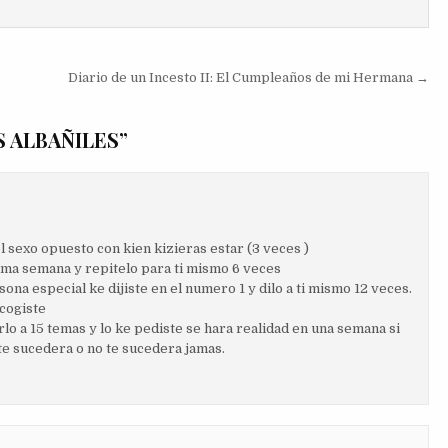
Diario de un Incesto II: El Cumpleaños de mi Hermana →
S ALBAÑILES
”
l sexo opuesto con kien kizieras estar (3 veces )
xima semana y repitelo para ti mismo 6 veces
sona especial ke dijiste en el numero 1 y dilo a ti mismo 12 veces.
cogiste
o a 15 temas y lo ke pediste se hara realidad en una semana si
 te sucedera o no te sucedera jamas.