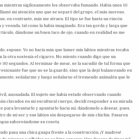
s mientras sigilosamente los observaba fumando. Había unos 10
llamó mi atención uno que se separó del grupo, el más moreno.
, en contraste, más me atraen. El tipo se fue hasta un rincón
ta y venuda, tal como la había imaginado. Era tan gorda y larga que
ectáculo, dándome un buen taco de ojo, cuando en realidad se me
rado, supuse. Yo no hacía más que lamer mis labios mientras tocaba
 la otra sostenía el cigarro. No miento cuando digo que un
 30 segundos. Al terminar de mear, se la sacudió de tal forma que
resionante fue que no se la guardó, sino que la dejó balanceando en
ctamente, señalarme y luego señalarse el tremendo animalón que le
il, anonadada. El sujeto me había estado observando cuando
aún clavados en mi escultural cuerpo, decidí responder a su mirada
te para levantarlo y apuntarlo hacia mi, dándomelo a desear, pues.
ro de mi ser y sus labios sin despegarse de mis chichis. Pasaron
lengua saboreándome su cosota.
ando pasa una chica guapa frente a la construcción. ¡Y madres!