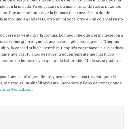
 de piropos y silbidos no se hizo esperar. Una decena de tipos tal
o con la mirada. Yo con cigarro en mano, tetas de fuera, pezones
acción. Por un momento tuve la fantasía de cruzar hasta donde
mano, uno en cada teta, otro en mi boca, otro en mi cola y el resto
do cerré la ventana y la cortina. Lo mejor fue que permanecieron a
osas como: ¡güera! ¡güera!, ¡mamasota!, ¡chichona!, ¡reina! Ninguno
 culpo, la verdad sí lucía increíble. Después regresaron a sus arduas
xcitante que casi 15 años después, frecuentemente me masturbo
 montón de hombres y lo que pudo haber sido. No lo sé, si pudiera
gase buzo, esté al pendiente, pues una hermosa travesti podría
, si usted es un albañil ardiente, morenote y lleno de venas donde
stetas@gmail.com