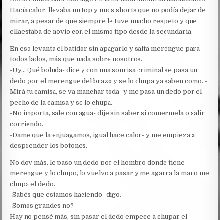
Hacía calor, llevaba un top y unos shorts que no podía dejar de
mirar, a pesar de que siempre le tuve mucho respeto y que
ellaestaba de novio con el mismo tipo desde la secundaria.
En eso levanta el batidor sin apagarlo y salta merengue para
todos lados, más que nada sobre nosotros.
-Uy… Qué boluda- dice y con una sonrisa criminal se pasa un
dedo por el merengue del brazo y se lo chupa ya saben como. -
Mirá tu camisa, se va manchar toda- y me pasa un dedo por el
pecho de la camisa y se lo chupa.
-No importa, sale con agua- dije sin saber si comermela o salir
corriendo.
-Dame que la enjuagamos, igual hace calor- y me empieza a
desprender los botones.
No doy más, le paso un dedo por el hombro donde tiene
merengue y lo chupo, lo vuelvo a pasar y me agarra la mano me
chupa el dedo.
-Sabés que estamos haciendo- digo.
-Somos grandes no?
Hay no pensé más, sin pasar el dedo empece a chupar el