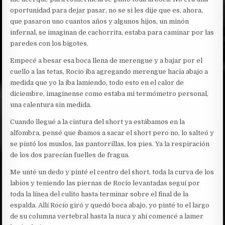
oportunidad para dejar pasar, no se si les dije que es, ahora,
que pasaron uno cuantos años y algunos hijos, un minón
infernal, se imaginan de cachorrita, estaba para caminar por las
paredes con los bigotes.
Empecé a besar esa boca llena de merengue y a bajar por el
cuello a las tetas, Rocío iba agregando merengue hacia abajo a
medida que yo la iba lamiendo, todo esto en el calor de
diciembre, imaginense como estaba mi termómetro personal,
una calentura sin medida.
Cuando llegué a la cintura del short ya estábamos en la
alfombra, pensé que íbamos a sacar el short pero no, lo salteó y
se pintó los muslos, las pantorrillas, los pies. Ya la respiración
de los dos parecían fuelles de fragua.
Me unté un dedo y pinté el centro del short, toda la curva de los
labios y teniendo las piernas de Rocío levantadas seguí por
toda la línea del culito hasta terminar sobre el final de la
espalda. Allí Rocío giró y quedó boca abajo, yo pinté to el largo
de su columna vertebral hasta la nuca y ahí comencé a lamer