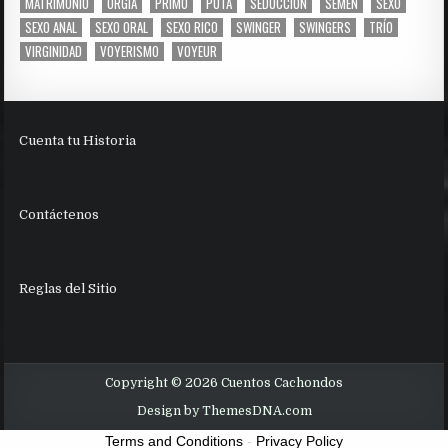
MATRIMONIO
ORGIA
PRIMO
PUTA
SEDUCCION
SEMEN
SEXO
SEXO ANAL
SEXO ORAL
SEXO RICO
SWINGER
SWINGERS
TRÍO
VIRGINIDAD
VOYERISMO
VOYEUR
Cuenta tu Historia
Contáctenos
Reglas del Sitio
Copyright © 2026 Cuentos Cachondos
Design by ThemesDNA.com
Terms and Conditions
-
Privacy Policy