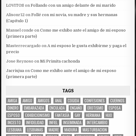
LOVITOS
on
Follando con un amigo delante de mi marido
Alisonr12
on
Follé con mi novia, su madre y sus hermanas
(Capítulo 1)
Manuel conde
on
Como me exhibo ante el amigo de mi esposo
(primera parte)
Masterrecargado
on
A mi esposo le gusta exhibirme y paga el
precio
Jose Reynoso
on
Mi Primita cachonda
Jacrisjua
on
Como me exhibo ante el amigo de mi esposo
(primera parte)
TAGS
AMIGA
AMIGO
AMIGOS
ANAL
COGIDA
CONFESIONES
CUERNOS
DINERO
EMBARAZADA
ENCULADA
ENGAÑO
EROTISMO
ESPOSA
ESPOSO
EXHIBICIONISMO
FANTASÍA
GAY
HERMANA
HIJO
INCESTO
INFIDELIDAD
INFIEL
INSEMINADA
INTERCAMBIO
LESBIANA
LESBIANAS
MADRE
MADURA
MASTURBACION