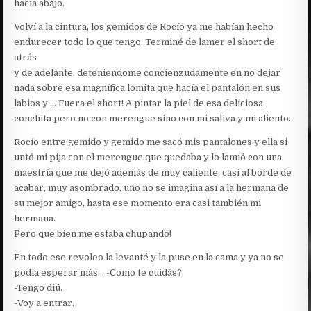
hacia abajo.
Volví a la cintura, los gemidos de Rocío ya me habían hecho
endurecer todo lo que tengo. Terminé de lamer el short de
atrás
y de adelante, deteniendome concienzudamente en no dejar
nada sobre esa magnífica lomita que hacía el pantalón en sus
labios y … Fuera el short! A pintar la piel de esa deliciosa
conchita pero no con merengue sino con mi saliva y mi aliento.
Rocío entre gemido y gemido me sacó mis pantalones y ella si
untó mi pija con el merengue que quedaba y lo lamió con una
maestría que me dejó además de muy caliente, casi al borde de
acabar, muy asombrado, uno no se imagina así a la hermana de
su mejor amigo, hasta ese momento era casi también mi
hermana.
Pero que bien me estaba chupando!
En todo ese revoleo la levanté y la puse en la cama y ya no se
podía esperar más… -Como te cuidás?
-Tengo diú.
-Voy a entrar.