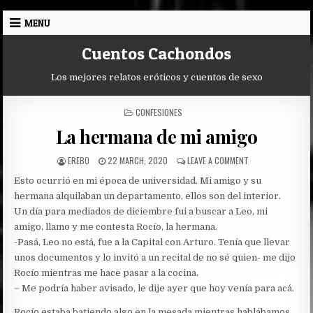
Skip
MENU
to
content
Cuentos Cachondos
Los mejores relatos eróticos y cuentos de sexo
POSTED
CONFESIONES
IN
La hermana de mi amigo
AUTHOR:
PUBLISHED
ON
EREBO
22 MARCH, 2020
LEAVE A COMMENT
DATE:
LA
Esto ocurrió en mi época de universidad. Mi amigo y su
HERMANA
DE
hermana alquilaban un departamento, ellos son del interior.
MI
Un día para mediados de diciembre fui a buscar a Leo, mi
AMIGO
amigo, llamo y me contesta Rocío, la hermana.
-Pasá, Leo no está, fue a la Capital con Arturo. Tenía que llevar
unos documentos y lo invitó a un recital de no sé quien- me dijo
Rocío mientras me hace pasar a la cocina.
– Me podría haber avisado, le dije ayer que hoy venía para acá.
Rocío estaba batiendo algo en la mesada mientras hablábamos.