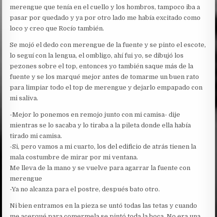
merengue que tenía en el cuello y los hombros, tampoco iba a
pasar por quedado y ya por otro lado me había excitado como
loco y creo que Rocío también.
Se mojó el dedo con merengue de la fuente y se pinto el escote,
lo seguí con la lengua, el ombligo, ahí fui yo, se dibujó los
pezones sobre el top, entonces yo también saque más de la
fuente y se los marqué mejor antes de tomarme un buen rato
para limpiar todo el top de merengue y dejarlo empapado con
mi saliva.
-Mejor lo ponemos en remojo junto con mi camisa- dije
mientras se lo sacaba y lo tiraba a la pileta donde ella había
tirado mi camisa.
-Si, pero vamos a mi cuarto, los del edificio de atrás tienen la
mala costumbre de mirar por mi ventana.
Me lleva de la mano y se vuelve para agarrar la fuente con
merengue
-Ya no alcanza para el postre, después bato otro.
Ni bien entramos en la pieza se untó todas las tetas y cuando
me acerqué para comermela se pintó toda la boca. No era una