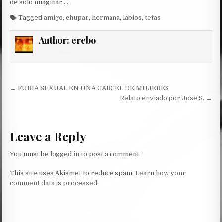
de solo imaginar….
Tagged
amigo
,
chupar
,
hermana
,
labios
,
tetas
Author:
erebo
Post
← FURIA SEXUAL EN UNA CARCEL DE MUJERES
navigation
Relato enviado por Jose S. →
Leave a Reply
You must be
logged in
to post a comment.
This site uses Akismet to reduce spam.
Learn how your
comment data is processed.