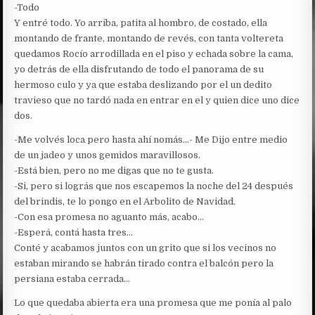
-Todo
Y entré todo. Yo arriba, patita al hombro, de costado, ella
montando de frante, montando de revés, con tanta voltereta
quedamos Rocío arrodillada en el piso y echada sobre la cama,
yo detrás de ella disfrutando de todo el panorama de su
hermoso culo y ya que estaba deslizando por el un dedito
travieso que no tardó nada en entrar en el y quien dice uno dice
dos.
-Me volvés loca pero hasta ahí nomás…- Me Dijo entre medio
de un jadeo y unos gemidos maravillosos.
-Está bien, pero no me digas que no te gusta.
-Si, pero si lográs que nos escapemos la noche del 24 después
del brindis, te lo pongo en el Arbolito de Navidad.
-Con esa promesa no aguanto más, acabo…
-Esperá, contá hasta tres…
Conté y acabamos juntos con un grito que si los vecinos no
estaban mirando se habrán tirado contra el balcón pero la
persiana estaba cerrada…
Lo que quedaba abierta era una promesa que me ponía al palo