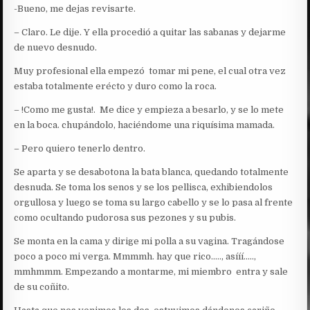
-Bueno, me dejas revisarte.
– Claro. Le dije. Y ella procedió a quitar las sabanas y dejarme
de nuevo desnudo.
Muy profesional ella empezó tomar mi pene, el cual otra vez
estaba totalmente erécto y duro como la roca.
– !Como me gusta!. Me dice y empieza a besarlo, y se lo mete
en la boca. chupándolo, haciéndome una riquísima mamada.
– Pero quiero tenerlo dentro.
Se aparta y se desabotona la bata blanca, quedando totalmente
desnuda. Se toma los senos y se los pellisca, exhibiendolos
orgullosa y luego se toma su largo cabello y se lo pasa al frente
como ocultando pudorosa sus pezones y su pubis.
Se monta en la cama y dirige mi polla a su vagina. Tragándose
poco a poco mi verga. Mmmmh. hay que rico….., asííí…..,
mmhmmm. Empezando a montarme, mi miembro entra y sale
de su coñito.