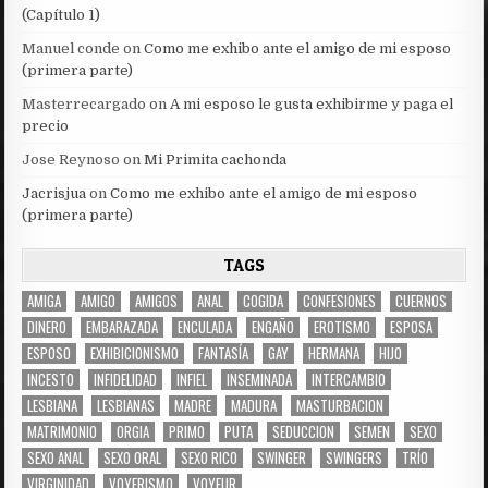
(Capítulo 1)
Manuel conde
on
Como me exhibo ante el amigo de mi esposo
(primera parte)
Masterrecargado
on
A mi esposo le gusta exhibirme y paga el
precio
Jose Reynoso
on
Mi Primita cachonda
Jacrisjua
on
Como me exhibo ante el amigo de mi esposo
(primera parte)
TAGS
AMIGA
AMIGO
AMIGOS
ANAL
COGIDA
CONFESIONES
CUERNOS
DINERO
EMBARAZADA
ENCULADA
ENGAÑO
EROTISMO
ESPOSA
ESPOSO
EXHIBICIONISMO
FANTASÍA
GAY
HERMANA
HIJO
INCESTO
INFIDELIDAD
INFIEL
INSEMINADA
INTERCAMBIO
LESBIANA
LESBIANAS
MADRE
MADURA
MASTURBACION
MATRIMONIO
ORGIA
PRIMO
PUTA
SEDUCCION
SEMEN
SEXO
SEXO ANAL
SEXO ORAL
SEXO RICO
SWINGER
SWINGERS
TRÍO
VIRGINIDAD
VOYERISMO
VOYEUR