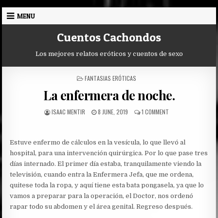
Skip
MENU
to
content
Cuentos Cachondos
Los mejores relatos eróticos y cuentos de sexo
POSTED
FANTASIAS ERÓTICAS
IN
La enfermera de noche.
AUTHOR:
PUBLISHED
ON
ISAAC MENTIR
8 JUNE, 2019
1 COMMENT
DATE:
LA
ENFERMERA
DE
Estuve enfermo de cálculos en la vesícula, lo que llevó al
NOCHE.
hospital, para una intervención quirúrgica. Por lo que pase tres
días internado. El primer día estaba, tranquilamente viendo la
televisión, cuando entra la Enfermera Jefa, que me ordena,
quitese toda la ropa, y aquí tiene esta bata pongasela, ya que lo
vamos a preparar para la operación, el Doctor, nos ordenó
rapar todo su abdomen y el área genital. Regreso después.