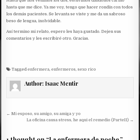
Hasta que nos venimos los dos, estuvimos dándonos cariño
hasta que me dice. Ya me voy, tengo que hacer rondín con todos
los demás pacientes. Se levanta se viste y me da un sabroso
beso de lengua, inolvidable.
Así termino mi relato, espero les haya gustado. Dejen sus
comentarios y les escribiré otro. Gracias.
Tagged
enfermera
,
enfermeros
,
sexo rico
Author:
Isaac Mentir
Post
← Mi esposo, su amigo, su amiga y yo
navigation
La oficina causa stress, he aqui el remedio (ParteII) →
1 thought on “
La enfermera de noche.
”